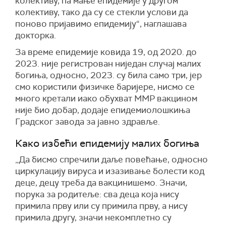
колективу, па мање епидемије у другом
колективу, тако да су се стекли услови да
поново пријавимо епидемију“, наглашава
докторка.
За време епидемије ковида 19, од 2020. до
2023. није регистрован ниједан случај малих
богиња, односно, 2023. су била само три, јер
смо користили физичке баријере, нисмо се
много кретали иако обухват ММР вакцином
није био добар, додаје епидемиолошкиња
Градског завода за јавно здравље.
Како избећи епидемију малих богиња
„Да бисмо спречили даље повећање, односно
циркулацију вируса и изазивање болести код
деце, децу треба да вакцинишемо. Значи,
порука за родитеље: сва деца која нису
примила прву или су примила прву, а нису
примила другу, значи некомплетно су