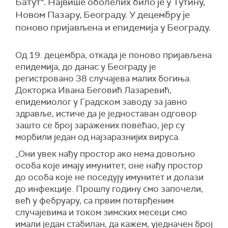
Батут". Највише оболелих било је у Тутину,
Новом Пазару, Београду. У децембру је
поново пријављена и епидемија у Београду.
Од 19. децембра, откада је поново пријављена
епидемија, до данас у Београду је
регистровано 38 случајева малих богиња.
Докторка Ивана Беговић Лазаревић,
епидемиолог у Градском заводу за јавно
здравље, истиче да је једноставан одговор
зашто се број заражених повећао, јер су
морбили један од најзаразнијих вируса.
„Они увек нађу простор ако нема довољно
особа које имају имунитет, оне нађу простор
до особа које не поседују имунитет и долази
до инфекције. Прошлу годину смо започели,
већ у фебруару, са првим потврђеним
случајевима и током зимских месеци смо
имали један стабилан, да кажем, уједначен број