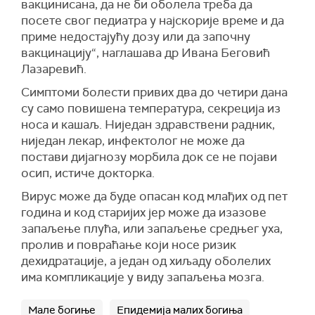
вакцинисана, да не би оболела треба да
посете свог педиатра у најскорије време и да
приме недостајућу дозу или да започну
вакцинацију“, наглашава др Ивана Беговић
Лазаревић.
Симптоми болести привих два до четири дана
су само повишена температура, секреција из
носа и кашаљ. Ниједан здравствени радник,
ниједан лекар, инфектолог не може да
постави дијагнозу морбила док се не појави
осип, истиче докторка.
Вирус може да буде опасан код млађих од пет
година и код старијих јер може да изазове
запаљење плућа, или запаљење средњег уха,
пролив и повраћање који носе ризик
дехидратације, а један од хиљаду оболелих
има компликације у виду запаљења мозга.
Мале богиње
Епидемија малих богиња