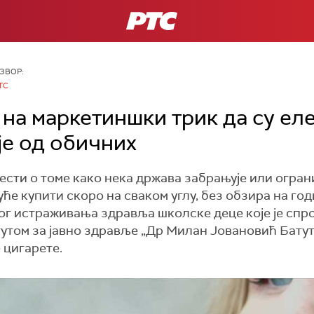
РТС
ЗВОР:
ТС
 на маркетиншки трик да су ел
је од обичних
ести о томе како нека држава забрањује или огран
гуће купити скоро на сваком углу, без обзира на год
г истраживања здравља школске деце које је спро
утом за јавно здравље „Др Милан Јовановић Батут“,
 цигарете.