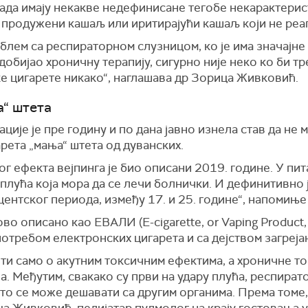
када имају некакве недефинисане тегобе некарактерис
продужени кашаљ или иритирајући кашаљ који не реагу
блем са респираторном слузницом, ко је има значајне 
обијао хроничну терапију, сигурно није неко ко би т
ке цигарете никако“, наглашава др Зорица Живковић.
а“ штета
ције је пре годину и по дана јавно изнела став да не 
ета „мања“ штета од дуванских.
ог ефекта вејпинга је био описани 2019. године. У пи
плућа која мора да се лечи болнички. И дефинитивно 
центског периода, између 17. и 25. године“, напомиње
во описано као ЕВАЛИ (E-cigarette, or Vaping Product, 
отребом електронских цигарета и са дејством загрејан
ти само о акутним токсичним ефектима, а хроничне 
а. Међутим, свакако су први на удару плућа, респират
што се може дешавати са другим органима. Према томе
ца Живковић, педијатар пулмолог на крају гостовања 