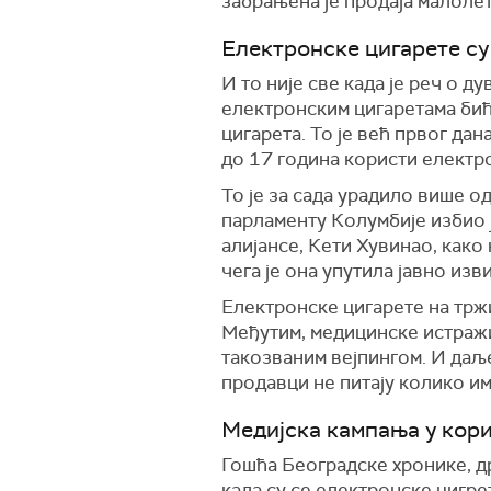
забрањена је продаја малоле
Електронске цигарете су
И то није све када је реч о 
електронским цигаретама бић
цигарета. То је већ првог да
до 17 година користи електро
То је за сада урадило више 
парламенту Колумбије избио ј
алијансе, Кети Хувинао, как
чега је она упутила јавно и
Електронске цигарете на тржи
Међутим, медицинске истражи
такозваним вејпингом. И даље
продавци не питају колико им
Медијска кампања у кор
Гошћа Београдске хронике, д
када су се електронске цигре