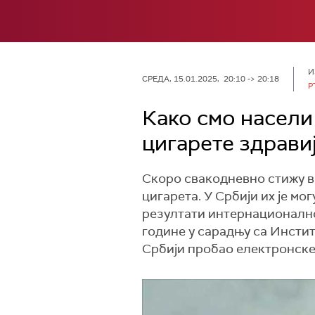
И
СРЕДА, 15.01.2025, 20:10 -> 20:18
Р
Како смо насели
цигарете здрави
Скоро свакодневно стижу в
цигарета. У Србији их је мо
резултати интернационално
године у сарадњу са Инстит
Србији пробао електронске