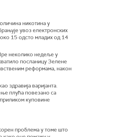
количина никотина у
абрањује увоз електронских
 око 15 одсто младих од 14
 Пре неколико недеље у
ухватило посланицу Зелене
равственим реформама, након
ао здравија варијанта.
ење плућа повезано са
х приликом куповине
 корен проблема у томе што
о како оне помажу у