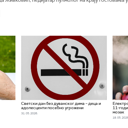
Светски дан без дуванског дима – деца и
Електро
адолесценти посебно угрожени
11-годи
мозак
31. 05. 2026.
18. 05. 2026