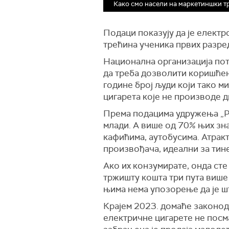
Како смо насели на маркетиншки тр
Подаци показују да је електр
трећина ученика првих разре
Национална организација потр
да треба дозволити коришћењ
године број људи који тако м
цигарета које не производе д
Према подацима удружења „Ро
млади. А више од 70% њих зна
кафићима, аутобусима. Атракт
произвођача, идеални за тине
Ако их конзумирате, онда сте 
тржишту кошта три пута више 
њима нема упозорење да је ш
Крајем 2023. домаће законода
електричне цигарете не посма