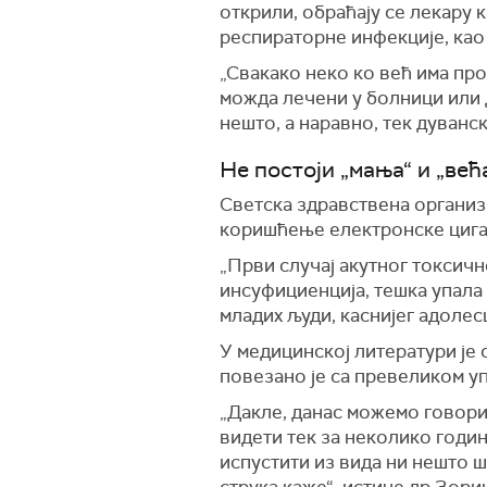
открили, обраћају се лекару 
респираторне инфекције, као 
„Свакако неко ко већ има про
можда лечени у болници или д
нешто, а наравно, тек дуванс
Не постоји „мања“ и „већ
Светска здравствена организа
коришћење електронске цигар
„Први случај акутног токсичн
инсуфициенција, тешка упала 
младих људи, каснијег адолес
У медицинској литератури је о
повезано је са превеликом уп
„Дакле, данас можемо говори
видети тек за неколико годин
испустити из вида ни нешто 
струка каже“, истиче др Зори