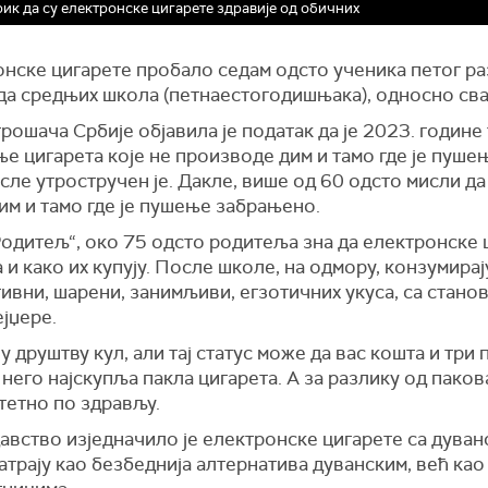
ик да су електронске цигарете здравије од обичних
онске цигарете пробало седам одсто ученика петог раз
да средњих школа (петнаестогодишњака), односно сва
ошача Србије објавила је податак да је 2023. године
е цигарета које не производе дим и тамо где је пуш
исле утростручен је. Дакле, више од 60 одсто мисли 
им и тамо где је пушење забрањено.
дитељ“, око 75 одсто родитеља зна да електронске ц
 и како их купују. После школе, на одмору, конзумирај
ивни, шарени, занимљиви, егзотичних укуса, са стано
јџере.
у друштву кул, али тај статус може да вас кошта и три 
него најскупља пакла цигарета. А за разлику од паков
тетно по здрављу.
вство изједначило је електронске цигарете са дуванс
трају као безбеднија алтернатива дуванским, већ као