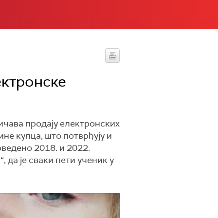
ектронске
ичава продају електронских
ине купца, што потврђују и
ведено 2018. и 2022.
 да је сваки пети ученик у