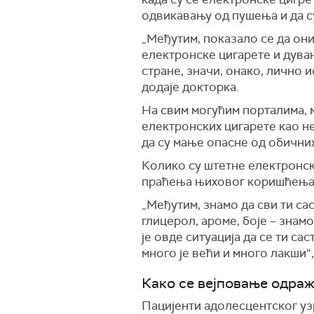
одвикавању од пушења и да су
„Међутим, показало се да они 
електронске цигарете и дуван
стране, значи, онако, лично и
додаје докторка.
На свим могућим порталима, 
електронских цигарете као не
да су мање опасне од обичних
Колико су штетне електронске
праћења њиховог коришћења
„Међутим, знамо да сви ти са
глицерол, ароме, боје – знам
је овде ситуација да се ти са
много је већи и много лакши“
Како се вејповање одраж
Пацијенти адолесцентског узр