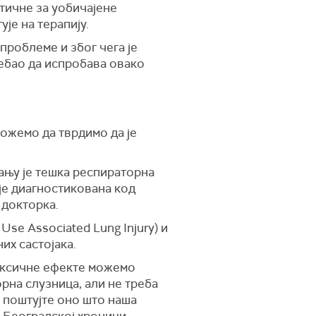
тичне за уобичајене
је на терапију.
проблеме и због чега је
ребао да испробава овако
можемо да тврдимо да је
тању је тешка респираторна
је диагностикована код
 докторка.
Use Associated Lung Injury) и
их састојака.
токсичне ефекте можемо
орна слузница, али не треба
, поштујте оно што наша
у Београдској хроници.