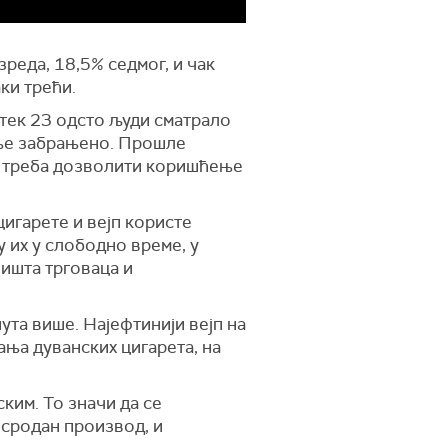
реда, 18,5% седмог, и чак
ки трећи.
 тек 23 одсто људи сматрало
ење забрањено. Прошле
да треба дозволити коришћење
игарете и вејп користе
у их у слободно време, у
вишта трговаца и
пута више. Најефтинији вејп на
ања дуванских цигарета, на
ким. То значи да се
 сродан производ, и