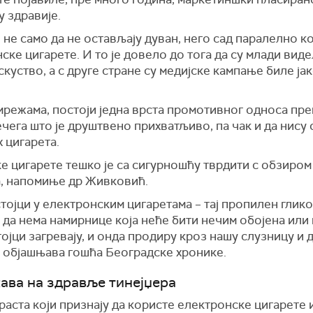
 здравије.
не само да не остављају дуван, него сад паралелно кор
ске цигарете. И то је довело до тога да су млади виде
скуство, а с друге стране су медијске кампање биле ја
мрежама, постоји једна врста промотивног односа пр
чега што је друштвено прихватљиво, па чак и да нису
 цигарета.
 цигарете тешко је са сигурношћу тврдити с обзиром 
, напомиње др Живковић.
стојци у електронским цигаретама – тај пропилен глико
о да нема намирнице која неће бити нечим обојена или
стојци загревају, и онда продиру кроз нашу слузницу и
, објашњава гошћа Београдске хронике.
ава на здравље тинејџера
аста који признају да користе електронске цигарете 