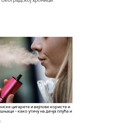
нске цигарете и вејпове користе и
шњаци – како утичу на дечја плућа и
.