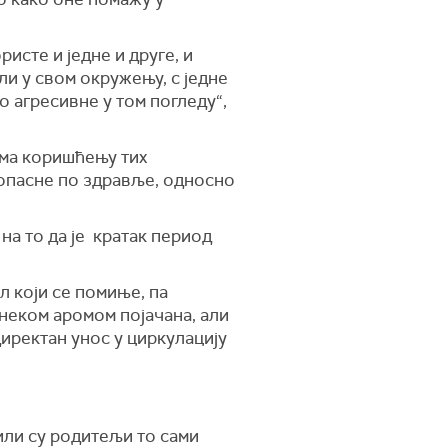
исте и једне и друге, и
ли у свом окружењу, с једне
ко агресивне у том погледу“,
ема коришћењу тих
 опасне по здравље, односно
на то да је кратак период
л који се помиње, па
 неком аромом појачана, али
 директан унос у циркулацију
или су родитељи то сами