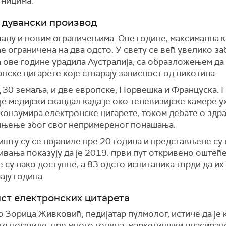
тницима.
 дувански производ
дувану и новим ограничењима. Ове године, максимална 
е ограничена на два одсто. У свету се већ увелико з
на ове године урадила Аустралија, са образложењем да
нске цигарете које стварају зависност од никотина.
од 30 земаља, и две европске, Норвешка и Француска.
е медијски скандал када је око телевизијске камере 
о конзумира електронске цигарете, током дебате о зд
звињење због свог непримереног понашања.
шту су се појавиле пре 20 година и представљене су к
вања показују да је 2019. први пут откривено оштећ
 су лако доступне, а 83 одсто испитаника тврди да и
ају година.
ист електронских цитарета
р Зорица Живковић, педијатар пулмолог, истиче да је
те појавиле, пре много година, маркетиншки пласиран