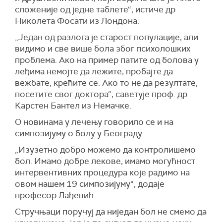
сложеније од једне таблете“, истиче др
Николета Фосати из Лондона.
„Један од разлога је старост популације, али
видимо и све више бола због психолошких
проблема. Ако на пример патите од болова у
леђима немојте да лежите, пробајте да
вежбате, крећите се. Ако то не да резултате,
посетите свог доктора“, саветује проф. др
Карстен Бантел из Немачке.
О новинама у лечењу говорило се и на
симпозијуму о болу у Београду.
„Изузетно добро можемо да контролишемо
бол. Имамо добре лекове, имамо могућност
интервентивних процедура које радимо на
овом нашем 19 симпозијуму“, додаје
професор Лађевић.
Стручњаци поручуј да ниједан бол не смемо да