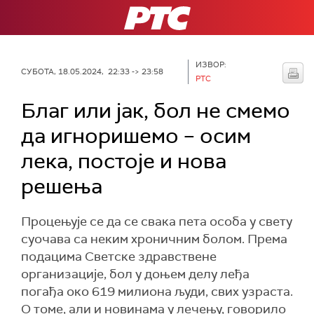
РТС
ИЗВОР:
СУБОТА, 18.05.2024, 22:33 -> 23:58
РТС
Благ или јак, бол не смемо
да игноришемо – осим
лека, постоје и нова
решења
Процењује се да се свака пета особа у свету
суочава са неким хроничним болом. Према
подацима Светске здравствене
организације, бол у доњем делу леђа
погађа око 619 милиона људи, свих узраста.
О томе, али и новинама у лечењу, говорило