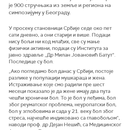
је 900 стручњака из земље и региона на
симпозијуму у Београду.
У просеку становници Србије седе око пет
сати дневно, а они старији и више. Подаци
нису бољи ни код млађих, све су мање
физички активни, подаци су Института за
јавно здравље „Др Милан Јовановић Батут“.
Последице су бол.
„Ако погледамо бол данас у Србији, постоје
разлике у популацији мушкараца и жена.
Истраживање које смо радили пре шест
месеци показало је да жене имају два пута
чешћи хронични бол. То је бол у леђима, бол
због реуматског проблема, неуропатски бол,
бол у зглобовима и сада у 21. веку бол због
стреса, најчешће индиковано са главобољом“,
наводи проф. др Дејан Нешић, са Медицинског