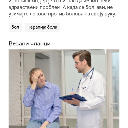
игноришемо, јер је то сигнал да имамо неки
здравствени проблем. А када се бол јави, не
узимајте лекове против болова на своју руку.
бол
Терапија бола
Везани чланци