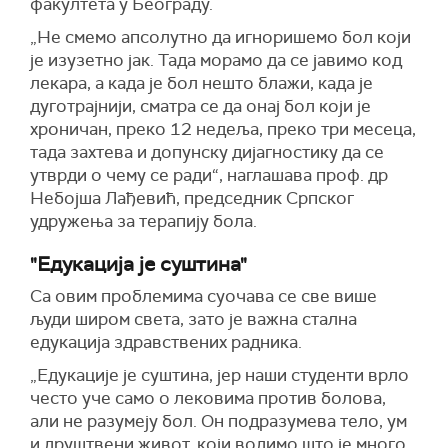
факултета у Београду.
„Не смемо апсолутно да игноришемо бол који
је изузетно јак. Тада морамо да се јавимо код
лекара, а када је бол нешто блажи, када је
дуготрајнији, сматра се да онај бол који је
хроничан, преко 12 недеља, преко три месеца,
тада захтева и допунску дијагностику да се
утврди о чему се ради“, наглашава проф. др
Небојша Лађевић, председник Српског
удружења за терапију бола.
"Едукација је суштина"
Са овим проблемима суочава се све више
људи широм света, зато је важна стална
едукација здравствених радника.
„Едукације је суштина, јер наши студенти врло
често уче само о лековима против болова,
али не разумеју бол. Он подразумева тело, ум
и друштвени живот, који водимо што је много