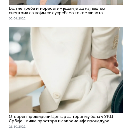
Бол не треба игнорисати – један је од најчешћих
симптома са којим се сусрећемо током живота
06. 04. 2026.
Отворен проширени Центар за терапију бола у УКЦ
Србије – више простора и савременије процедуре
21. 10. 2025.