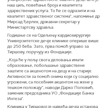
наш циљ, повећање броја и квалитета
здарвствених услуга. То ће се одразити и на
квалитет здравственог система“, напомиње др
Мирсад Ђерлек, државни секретар у
Министартсву здравља.
Годишње се на Одељењу кардиохирургије
Универзитетске дечје клинике оперише више
до 250 беба. Зато, прва помоћ управо за
Тиршову, поручују из Фондације.
„Која ће у пољу свога деловања имати
образовање, побољшање здравствене
заштите са акценотом на децу и на старије.
Активности за помоћ онима који су социјално
угрожени, са посебним акцентом на жене у
тешком положају“, наводи Дарко Поповић,
заменик председника УО „Фондације Банка
Интеза“.
Клиника у Тиршовој је највећа дечја установа