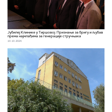
Јубилеј Клинике у Тиршовој: Признање за бригу и љубав
према најмлађима за генерације стручњака
10. 10. 2024.