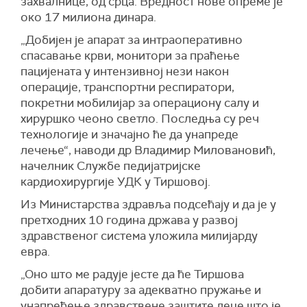
захвалнице, од срца. Вредност нове опреме је
око 17 милиона динара.
„Добијен је апарат за интраоперативно
спасавање крви, монитори за праћење
пацијената у интензивној нези након
операције, транспортни респиратори,
покретни мобилијар за операциону салу и
хируршко чеоно светло. Последња су реч
технологије и значајно ће да унапреде
лечење“, наводи др Владимир Миловановић,
начелник Службе педијатријске
кардиохирургије УДК у Тиршовој.
Из Министарства здравља подсећају и да је у
претходних 10 година држава у развој
здравственог система уложила милијарду
евра.
„Оно што ме радује јесте да ће Тиршова
добити апаратуру за адекватно пружање и
унапређење здравствене заштите деце што је