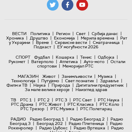
|
|
|
|
ВЕСТИ
Политика
Регион
Свет
Србија данас
|
|
|
|
Хроника
Друштво
Економија
Мерила времена
Рат
|
|
|
|
у Украјини
Време
Сервисне вести
Сматрачница
|
Подкаст
ЕУ могућности 2026
|
|
|
|
СПОРТ
Фудбал
Кошарка
Тенис
Одбојка
|
|
|
|
Рукомет
Ватерполо
Атлетика
Ауто-мото
Остали
|
спортови
Меморијал РТС
|
|
|
МАГАЗИН
Живот
Занимљивости
Музика
|
|
|
|
Технологијa
Путујемо
Свет познатих
Здравље
|
|
|
|
Филм и ТВ
Наука
Природа
Дигитални предузетник
|
За мале велике хероје
Наизглед здрав
|
|
|
|
|
ТВ
РТС 1
РТС 2
РТС 3
РТС Свет
РТС Наука
|
|
|
|
РТС Драма
РТС Живот
РТС Класика
РТС Коло
|
|
РТС Трезор
РТС Музика
РТС Полетарац
|
|
РАДИО
Радио Београд 1
Радио Београд 2
Радио
|
|
|
Београд 3
Београд 202
Радио Плетеница
Радио
|
|
|
Рокенролер
Радио Џубокс
Радио Вртешка
Радио