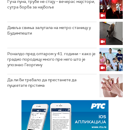
Гуча пуна, трубе не стају – вечерас мајстори,
сутра борба за најбоље
Дивља свиња залутала на метро станицу у
Будимпешти
Роналдо пред олтаром у 41. години – како је
градио породицу много пре него што је
упознао Георгину
Да ли би требало да престанете да
пуцкетате прстима