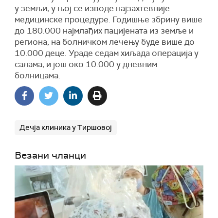
у земљи, у њој се изводе најзахтевније
медицинске процедуре. Годишње збрину више
до 180.000 најмлађих пацијената из земље и
региона, на болничком лечењу буде више до
10.000 деце. Ураде седам хиљада операција у
салама, и још око 10.000 у дневним
болницама.
Дечја клиника у Тиршовој
Везани чланци