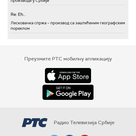
производе у Србији
Re: Eh...
Лесковачка спржа – производ са заштићеним географским
пореклом
Преузмите РТС мобилну апликацију
Радио Телевизија Србије