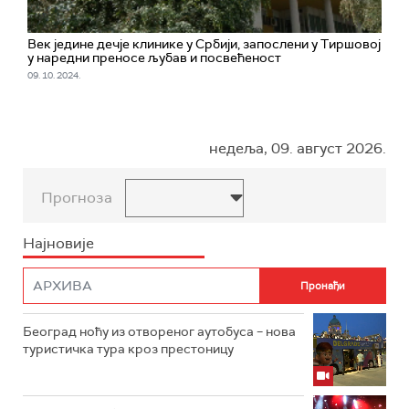
Век једине дечје клинике у Србији, запослени у Тиршовој
у наредни преносе љубав и посвећеност
09. 10. 2024.
недеља, 09. август 2026.
Прогноза
Најновије
Београд ноћу из отвореног аутобуса – нова
туристичка тура кроз престоницу