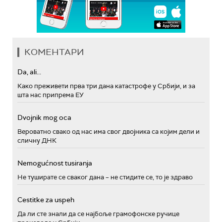
КОМЕНТАРИ
Da, ali...
Како преживети прва три дана катастрофе у Србији, и за
шта нас припрема ЕУ
Dvojnik mog oca
Вероватно свако од нас има свог двојника са којим дели и
сличну ДНК
Nemogućnost tusiranja
Не туширате се сваког дана – не стидите се, то је здраво
Cestitke za uspeh
Да ли сте знали да се најбоље грамофонске ручице