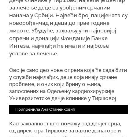
дечје клинике у Тиршовој највећи је центар
за лечење деце са урођеним срчаним
манама у Србији. Највећи број пацијената су
новорођенчад и деца до прве године
животе. Убудуће, захваљујући најновијој
опреми и донацији Фондације Банке
Интеза, најмлађи ће имати и најбоље
услове за лечење.
Ово је само део нове опрема која ће сада бити
у служби најмлађих, деце која имају срчане
проблеме, и оних који брину о њима,
запослених на Одељењу кардиохирурхије
Универзитетске дечје клинике у Тиршовој.
Припремила Ана Стаменковић
Kао захвалност што помажу рад дечјег срца,
од директора Тиршове за важне донаторе и