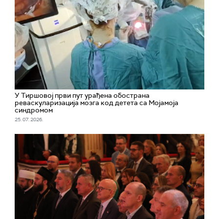
У Тиршовој први пут урађена обострана
реваскуларизација мозга код детета са Мојамојa
синдромом
25. 07. 2026.