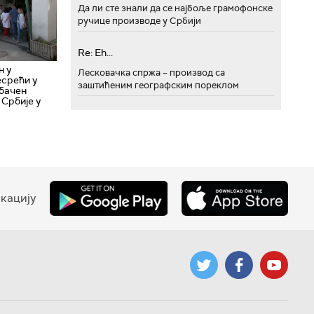
Да ли сте знали да се најбоље грамофонске
ручице производе у Србији
Re: Eh...
н у
Лесковачка спржа – производ са
есрећи у
заштићеним географским пореклом
ебачен
Србије у
кацију