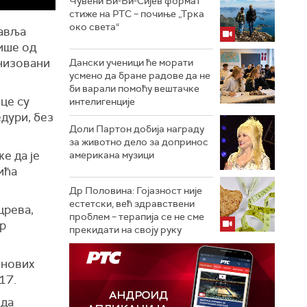
Чувени Би-Би-Сијев формат
стиже на РТС – почиње „Трка
око света“
равља
више од
анизовани
Дански ученици ће морати
усмено да бране радове да не
би варали помоћу вештачке
ице су
интелигенције
едури, без
Доли Партон добија награду
за животно дело за допринос
е да је
американа музици
ића
Др Половина: Гојазност није
естетски, већ здравствени
црева,
проблем – терапија се не сме
др
прекидати на своју руку
 нових
17.
 да