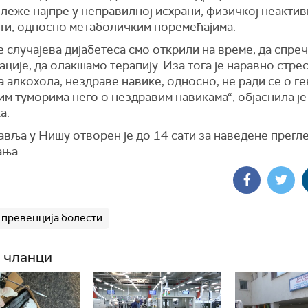
леже најпре у неправилној исхрани, физичкој неактив
сти, односно метаболичким поремећајима.
 случајева дијабетеса смо открили на време, да спре
ције, да олакшамо терапију. Иза тога је наравно стре
 алкохола, нездраве навике, односно, не ради се о г
м туморима него о нездравим навикама“, објаснила је
а.
вља у Нишу отворен је до 14 сати за наведене прегл
ања.
превенција болести
 чланци