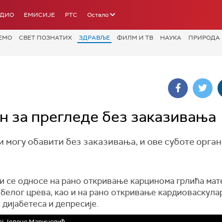
АДИО
ЕМИСИЈЕ
РТС
Остало
ЕМО
СВЕТ ПОЗНАТИХ
ЗДРАВЉЕ
ФИЛМ И ТВ
НАУКА
ПРИРОДА
 за прегледе без заказивања
 могу обавити без заказивања, и ове суботе орган
и се односе на рано откривање карцинома грлића мат
ебелог црева, као и на рано откривање кардиоваскула
 дијабетеса и депресије.
ај Јелене Мариновић