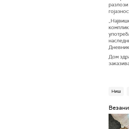
разлози 
гојазно
„Највише
комплика
употреба
наследни
Дневник
Дом здра
заказив
Ниш
Везани