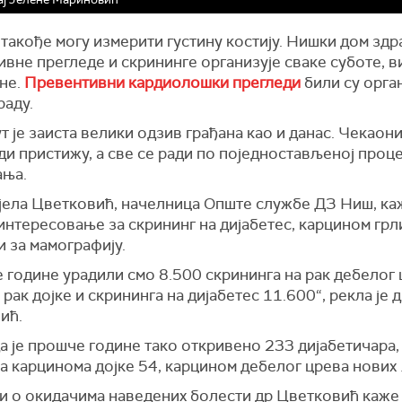
такође могу измерити густину костију. Нишки дом зд
вне прегледе и скрининге организује сваке суботе, 
ине.
Превентивни кардиолошки прегледи
били су орг
раду.
т је заиста велики одзив грађана као и данас. Чекаон
ди пристижу, а све се ради по поједностављеној проц
ања.
јела Цветковић, начелница Опште службе ДЗ Ниш, каж
интересовање за скрининг на дијабетес, карцином грл
и за мамографију.
године урадили смо 8.500 скрининга на рак дебелог 
 рак дојке и скрининга на дијабетес 11.600“, рекла је 
ић.
а је прошче године тако откривено 233 дијабетичара,
а карцинома дојке 54, карцином дебелог црева нових 
и о окидачима наведених болести др Цветковић каже