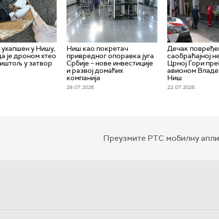
ухапшен у Нишу,
Ниш као покретач
Дечак повређе
да је дроном хтео
привредног опоравка југа
саобраћајној н
пиштољ у затвор
Србије – нове инвестиције
Црној Гори пр
и развој домаћих
авионом Владе 
компанија
Ниш
29. 07. 2026.
22. 07. 2026.
Преузмите РТС мобилну апли