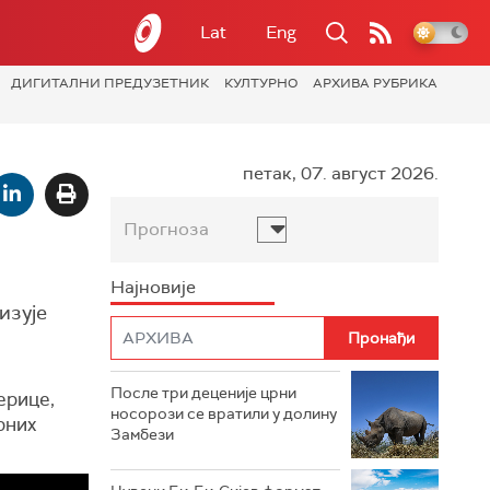
Lat
Eng
ДИГИТАЛНИ ПРЕДУЗЕТНИК
КУЛТУРНО
АРХИВА РУБРИКА
петак, 07. август 2026.
Прогноза
Најновије
изује
После три деценије црни
ерице,
носорози се вратили у долину
рних
Замбези