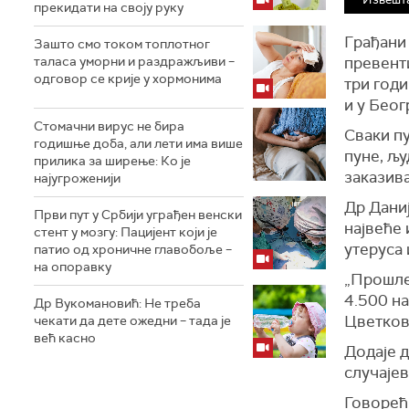
прекидати на своју руку
Грађани 
Зашто смо током топлотног
таласа уморни и раздражљиви –
превенти
одговор се крије у хормонима
три год
и у Беог
Стомачни вирус не бира
Сваки пу
годишње доба, али лети има више
пуне, љу
прилика за ширење: Ко је
заказив
најугроженији
Др Дани
Први пут у Србији уграђен венски
највеће 
стент у мозгу: Пацијент који је
утеруса 
патио од хроничне главобоље –
на опоравку
„Прошле 
4.500 на
Др Вукомановић: Не треба
Цветков
чекати да дете ожедни – тада је
већ касно
Додаје д
случајев
Говорећ