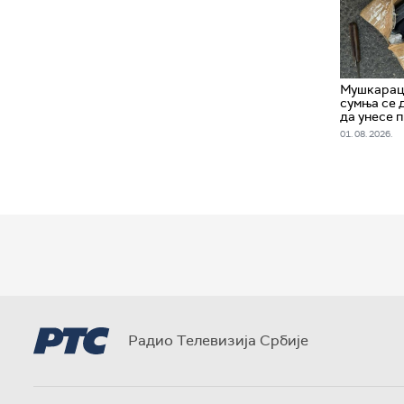
Мушкарац 
сумња се 
да унесе 
01. 08. 2026.
Радио Телевизија Србије