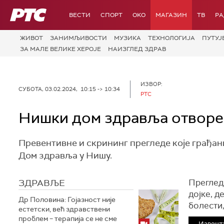
РТС
ВЕСТИ
СПОРТ
OKO
МАГАЗИН
ТВ
Р
ЖИВОТ
ЗАНИМЉИВОСТИ
МУЗИКА
ТЕХНОЛОГИЈA
ПУТУЈ
ЗА МАЛЕ ВЕЛИКЕ ХЕРОЈЕ
НАИЗГЛЕД ЗДРАВ
ИЗВОР:
СУБОТА, 03.02.2024, 10:15 -> 10:34
РТС
Нишки дом здравља отворен
Превентивне и скрининг прегледе које грађани
Дом здравља у Нишу.
ЗДРАВЉЕ
Преглед
дојке, д
Др Половина: Гојазност није
болести,
естетски, већ здравствени
проблем – терапија се не сме
Извешт