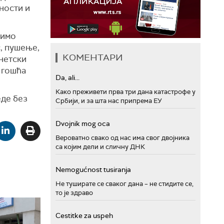
ности и
чимо
с, пушење,
КОМЕНТАРИ
енетски
 гошћа
Da, ali...
Како преживети прва три дана катастрофе у
еде без
Србији, и за шта нас припрема ЕУ
Dvojnik mog oca
Вероватно свако од нас има свог двојника
са којим дели и сличну ДНК
Nemogućnost tusiranja
Не туширате се сваког дана – не стидите се,
то је здраво
Cestitke za uspeh