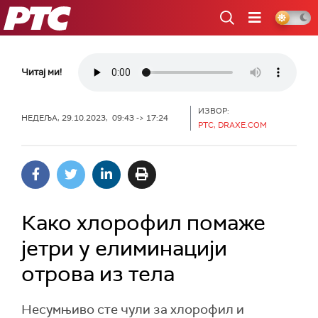
РТС
Читај ми!
ИЗВОР:
НЕДЕЉА, 29.10.2023, 09:43 -> 17:24
РТС, DRAXE.COM
Како хлорофил помаже
јетри у елиминацији
отрова из тела
Несумњиво сте чули за хлорофил и