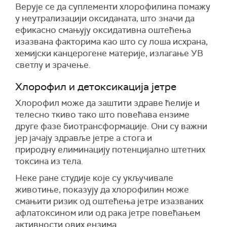
Верује се да суплементи хлорофилина помажу
у неутрализацији оксиданата, што значи да
ефикасно смањују оксидативна оштећења
изазвана факторима као што су лоша исхрана,
хемијски канцерогене материје, излагање УВ
светлу и зрачење.
Хлорофил и детоксикација јетре
Хлорофил може да заштити здраве ћелије и
телесно ткиво тако што повећава ензиме
друге фазе биотрансформације. Они су важни
јер јачају здравље јетре а стога и
природну елиминацију потенцијално штетних
токсина из тела.
Неке ране студије које су укључивале
животиње, показују да хлорофилин може
смањити ризик од оштећења јетре изазваних
афлатоксином или од рака јетре повећањем
активности ових ензима.