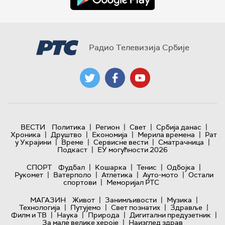
Радио Телевизија Србије
|
|
|
|
ВЕСТИ
Политика
Регион
Свет
Србија данас
|
|
|
|
Хроника
Друштво
Економија
Мерила времена
Рат
|
|
|
|
у Украјини
Време
Сервисне вести
Сматрачница
|
Подкаст
ЕУ могућности 2026
|
|
|
|
СПОРТ
Фудбал
Кошарка
Тенис
Одбојка
|
|
|
|
Рукомет
Ватерполо
Атлетика
Ауто-мото
Остали
|
спортови
Меморијал РТС
|
|
|
МАГАЗИН
Живот
Занимљивости
Музика
|
|
|
|
Технологијa
Путујемо
Свет познатих
Здравље
|
|
|
|
Филм и ТВ
Наука
Природа
Дигитални предузетник
|
За мале велике хероје
Наизглед здрав