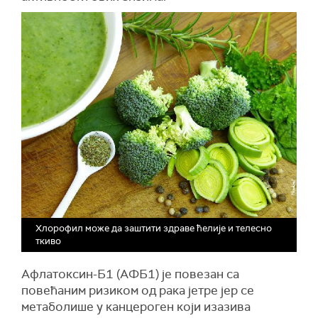
Хлорофил може да заштити здраве ћелије и телесно
ткиво
Афлатоксин-Б1 (АФБ1) је повезан са
повећаним ризиком од рака јетре јер се
метаболише у канцероген који изазива