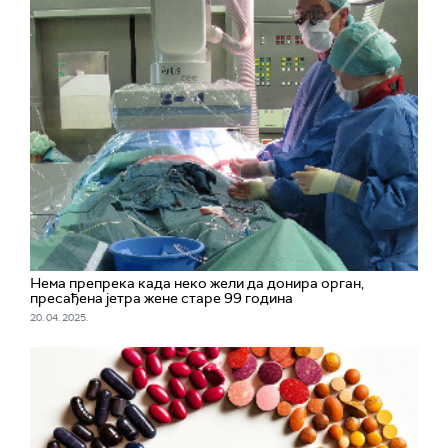
Нема препрека када неко жели да донира орган,
пресађена јетра жене старе 99 година
20. 04. 2025.