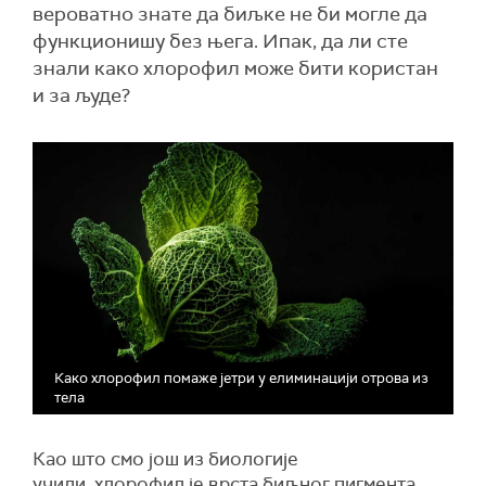
вероватно знате да биљке не би могле да
функционишу без њега. Ипак, да ли сте
знали како хлорофил може бити користан
и за људе?
Како хлорофил помаже јетри у елиминацији отрова из
тела
Као што смо још из биологије
учили, хлорофил је врста биљног пигмента