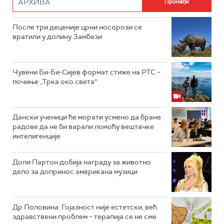
После три деценије црни носорози се
вратили у долину Замбези
Чувени Би-Би-Сијев формат стиже на РТС –
почиње „Трка око света“
Дански ученици ће морати усмено да бране
радове да не би варали помоћу вештачке
интелигенције
Доли Партон добија награду за животно
дело за допринос американа музици
Др Половина: Гојазност није естетски, већ
здравствени проблем – терапија се не сме