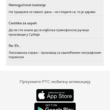
Nemogućnost tusiranja
Не туширате се сваког дана – не стидите се, то је здраво
Cestitke za uspeh
Да ли сте знали да се најбоље грамофонске ручице
производе у Србији
Re: Eh...
Лесковачка спржа – производ са заштићеним географским
пореклом
Преузмите РТС мобилну апликацију