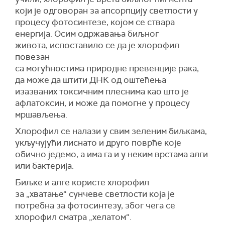
који је одговоран за апсорпцију светлости у
процесу фотосинтезе, којом се ствара
енергија. Осим одржавања биљног
живота, испоставило се да је хлорофил
повезан
са могућностима природне превенције рака,
да може да штити ДНК од оштећења
изазваних токсичним плеснима као што је
афлатоксин, и може да помогне у процесу
мршављења.
Хлорофил се налази у свим зеленим биљкама,
укључујући лиснато и друго поврће које
обично једемо, а има га и у неким врстама алги
или бактерија.
Биљке и алге користе хлорофил
за „хватање“ сунчеве светлости која је
потребна за фотосинтезу, због чега се
хлорофил сматра „хелатом“.