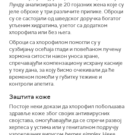
Лунду анализирала је 20 гојазних жена које су
јеле оброке у три различите прилике. Оброци
су се састојали од шведског доручка богатог
угљеним хидратима, узетог са додатком
хлорофила или без њега.
Оброци са хлорофилом помогли су у
сузбијању осећаја глади и повећаном лучењу
хормона ситости након уноса хране,
спречавајући компензациону исхрану касније
у току дана, за коју бисмо очекивали да ће
временом помоћи у губитку тежине и
контроли апетита.
Заштита коже
Постоје неки докази да хлорофил побољшава
здравље коже због својих антивирусних
својстава, омогућавајући да се спречи развој
херпеса у устима или у гениталном подручју
узрокованих вирусом
herpes simplex
. Неке