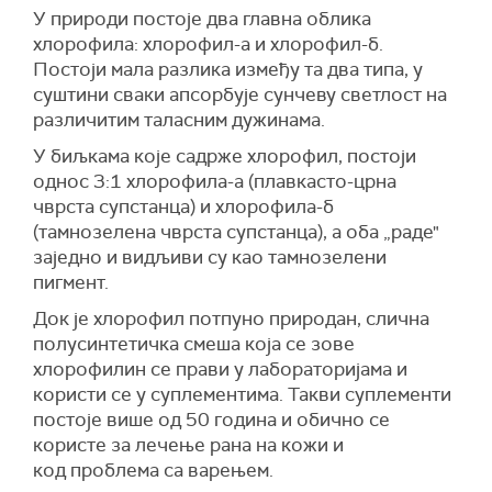
У природи постоје два главна облика
хлорофила: хлорофил-а и хлорофил-б.
Постоји мала разлика између та два типа, у
суштини сваки апсорбује сунчеву светлост на
различитим таласним дужинама.
У биљкама које садрже хлорофил, постоји
однос 3:1 хлорофила-а (плавкасто-црна
чврста супстанца) и хлорофила-б
(тамнозелена чврста супстанца), а оба „раде"
заједно и видљиви су као тамнозелени
пигмент.
Док је хлорофил потпуно природан, слична
полусинтетичка смеша која се зове
хлорофилин се прави у лабораторијама и
користи се у суплементима. Такви суплементи
постоје више од 50 година и обично се
користе за лечење рана на кожи и
код проблема са варењем.