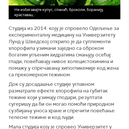
Не избегавајте купус, спанаћ, броколи, боранију,
краставац...
Студија из 2014. коју је спровело Одељење за
експерименталну медицину на Универзитету
Лунд у Шведској открило је да суплементи
хлорофила узимани заједно са оброком
богатим угљеним хидратима смањују осећај
глади, повећавају нивое холецистокинина и
помажу у спречавању хипогликемије код жена
са прекомерном тежином.
Док су досадашње студије углавном
разматрале ефекте хлорофила на губитак
тежине који узимају глодари, резултати
сугеришу да би он могао помоћи природном
сузбијању уноса хране и спречити повећање
телесне тежине и код људи.
Мала студија коју је спровео Универзитет у