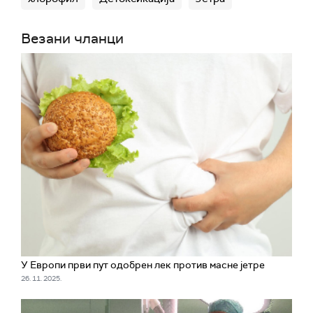
Везани чланци
У Европи први пут одобрен лек против масне јетре
26. 11. 2025.