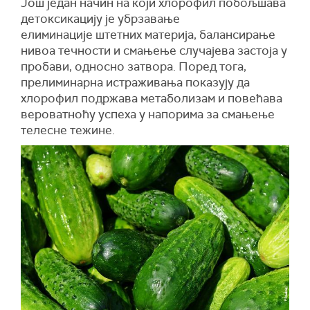
Још један начин на који хлорофил побољшава
детоксикацију је убрзавање
елиминације штетних материја, балансирање
нивоа течности и смањење случајева застоја у
пробави, односно затвора. Поред тога,
прелиминарна истраживања показују да
хлорофил подржава метаболизам и повећава
вероватноћу успеха у напорима за смањење
телесне тежине.