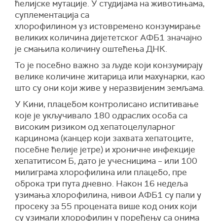
ћелијске мутације. У студијама на животињама,
суплементација са
хлорофилином уз истовремено конзумирање
великих количина дијететског АФБ1 значајно
је смањила количину оштећења ДНК.
То је посебно важно за људе који конзумирају
велике количине житарица или махунарки, као
што су они који живе у неразвијеним земљама.
У Кини, плацебом контролисано испитивање
које је укључивало 180 одраслих особа са
високим ризиком од хепатоцелуларног
карцинома (канцер који захвата хепатоците,
посебне ћелије јетре) и хроничне инфекције
хепатитисом Б, дато је учесницима – или 100
милиграма хлорофилина или плацебо, пре
оброка три пута дневно. Након 16 недеља
узимања хлорофилина, нивои АФБ1 су пали у
просеку за 55 процената више код оних који
су узимали хлорофилин у поређењу са онима