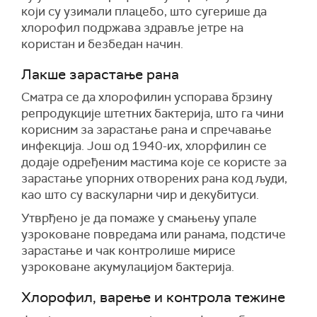
који су узимали плацебо, што сугерише да
хлорофил подржава здравље јетре на
користан и безбедан начин.
Лакше зарастање рана
Сматра се да хлорофилин успорава брзину
репродукције штетних бактерија, што га чини
корисним за зарастање рана и спречавање
инфекција. Још од 1940-их, хлорфилин се
додаје одређеним мастима које се користе за
зарастање упорних отворених рана код људи,
као што су васкуларни чир и декубитуси.
Утврђено је да помаже у смањењу упале
узроковане повредама или ранама, подстиче
зарастање и чак контролише мирисе
узроковане акумулацијом бактерија.
Хлорофил, варење и контрола тежине