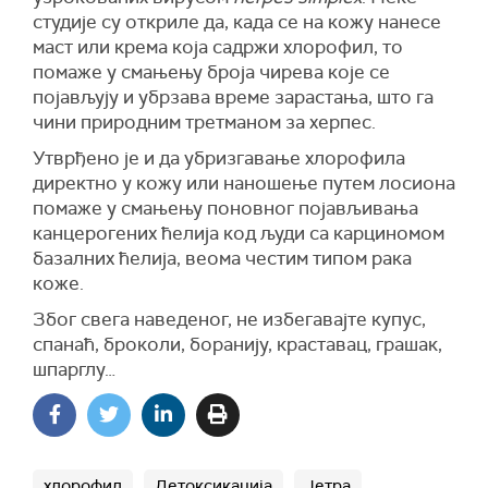
студије су откриле да, када се на кожу нанесе
маст или крема која садржи хлорофил, то
помаже у смањењу броја чирева које се
појављују и убрзава време зарастања, што га
чини природним третманом за херпес.
Утврђено је и да убризгавање хлорофила
директно у кожу или наношење путем лосиона
помаже у смањењу поновног појављивања
канцерогених ћелија код људи са карциномом
базалних ћелија, веома честим типом рака
коже.
Због свега наведеног, не избегавајте купус,
спанаћ, броколи, боранију, краставац, грашак,
шпарглу…
хлорофил
Детоксикација
Јетра