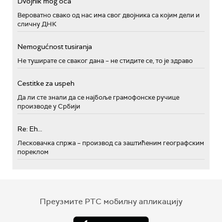
Dvojnik mog oca
Вероватно свако од нас има свог двојника са којим дели и
сличну ДНК
Nemogućnost tusiranja
Не туширате се сваког дана – не стидите се, то је здраво
Cestitke za uspeh
Да ли сте знали да се најбоље грамофонске ручице
производе у Србији
Re: Eh...
Лесковачка спржа – производ са заштићеним географским
пореклом
Преузмите РТС мобилну апликацију