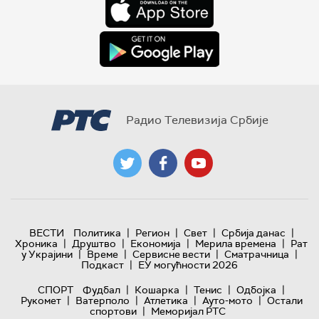
Радио Телевизија Србије
|
|
|
|
ВЕСТИ
Политика
Регион
Свет
Србија данас
|
|
|
|
Хроника
Друштво
Економија
Мерила времена
Рат
|
|
|
|
у Украјини
Време
Сервисне вести
Сматрачница
|
Подкаст
ЕУ могућности 2026
|
|
|
|
СПОРТ
Фудбал
Кошарка
Тенис
Одбојка
|
|
|
|
Рукомет
Ватерполо
Атлетика
Ауто-мото
Остали
|
спортови
Меморијал РТС