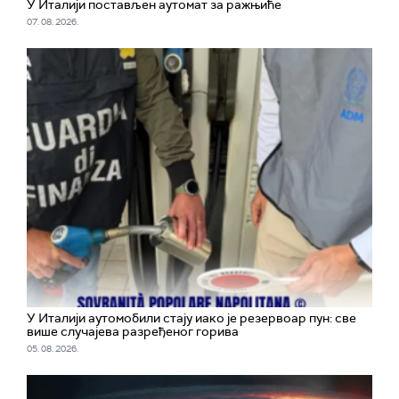
У Италији постављен аутомат за ражњиће
07. 08. 2026.
У Италији аутомобили стају иако је резервоар пун: све
више случајева разређеног горива
05. 08. 2026.