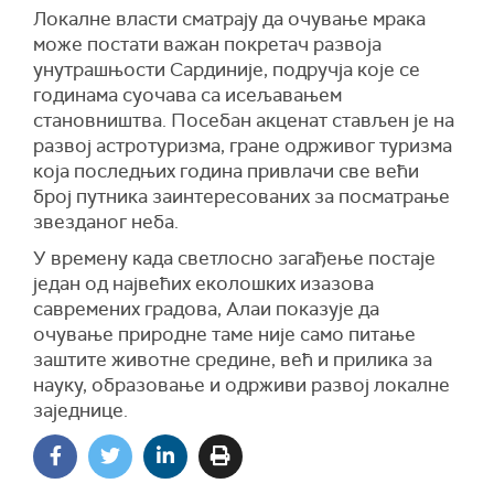
Локалне власти сматрају да очување мрака
може постати важан покретач развоја
унутрашњости Сардиније, подручја које се
годинама суочава са исељавањем
становништва. Посебан акценат стављен је на
развој астротуризма, гране одрживог туризма
која последњих година привлачи све већи
број путника заинтересованих за посматрање
звезданог неба.
У времену када светлосно загађење постаје
један од највећих еколошких изазова
савремених градова, Алаи показује да
очување природне таме није само питање
заштите животне средине, већ и прилика за
науку, образовање и одрживи развој локалне
заједнице.