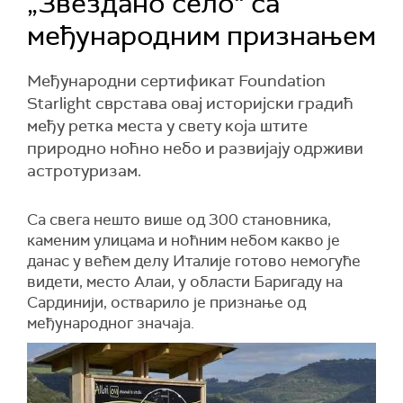
„Звездано село“ са
међународним признањем
Међународни сертификат Foundation
Starlight сврстава овај историјски градић
међу ретка места у свету која штите
природно ноћно небо и развијају одрживи
астротуризам.
Са свега нешто више од 300 становника,
каменим улицама и ноћним небом какво је
данас у већем делу Италије готово немогуће
видети, место Алаи, у области Баригаду на
Сардинији, остварило је признање од
међународног значаја.