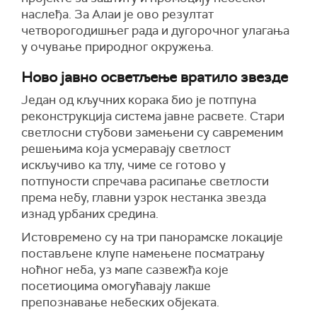
наслеђа. За Алаи је ово резултат
четворогодишњег рада и дугорочног улагања
у очување природног окружења.
Ново јавно осветљење вратило звезде
Један од кључних корака био је потпуна
реконструкција система јавне расвете. Стари
светлосни стубови замењени су савременим
решењима која усмеравају светлост
искључиво ка тлу, чиме се готово у
потпуности спречава расипање светлости
према небу, главни узрок нестанка звезда
изнад урбаних средина.
Истовремено су на три панорамске локације
постављене клупе намењене посматрању
ноћног неба, уз мапе сазвежђа које
посетиоцима омогућавају лакше
препознавање небеских објеката.