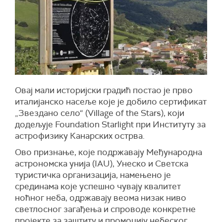
Овај мали историјски градић постао је прво
италијанско насеље које је добило сертификат
„Звездано село“ (Village of the Stars), који
додељује Foundation Starlight при Институту за
астрофизику Канарских острва.
Ово признање, које подржавају Међународна
астрономска унија (IAU), Унеско и Светска
туристичка организација, намењено је
срединама које успешно чувају квалитет
ноћног неба, одржавају веома низак ниво
светлосног загађења и спроводе конкретне
пројекте за заштиту и промоцију небеског