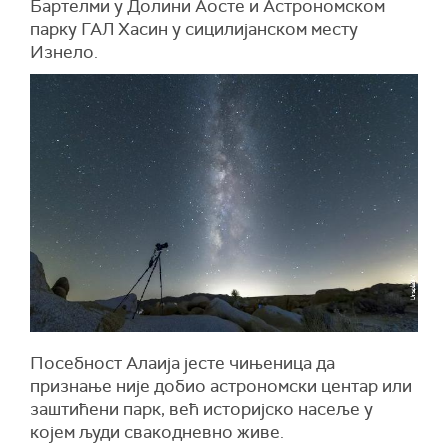
Бартелми у Долини Аосте и Астрономском
парку ГАЛ Хасин у сицилијанском месту
Изнело.
Посебност Алаија јесте чињеница да
признање није добио астрономски центар или
заштићени парк, већ историјско насеље у
којем људи свакодневно живе.