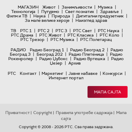
|
|
|
МАГАЗИН
Живот
Занимљивости
Музика
|
|
|
|
Технологијa
Путујемо
Свет познатих
Здравље
|
|
|
|
Филм и ТВ
Наука
Природа
Дигитални предузетник
|
За мале велике хероје
Наизглед здрав
|
|
|
|
|
ТВ
РТС 1
РТС 2
РТС 3
РТС Свет
РТС Наука
|
|
|
|
РТС Драма
РТС Живот
РТС Класика
РТС Коло
|
|
РТС Трезор
РТС Музика
РТС Полетарац
|
|
РАДИО
Радио Београд 1
Радио Београд 2
Радио
|
|
|
Београд 3
Београд 202
Радио Плетеница
Радио
|
|
|
Рокенролер
Радио Џубокс
Радио Вртешка
Радио
|
Џезер
Архив
|
|
|
|
РТС
Контакт
Маркетинг
Јавне набавке
Конкурси
Интернет портал
МАПА САЈТА
Приватност
Copyright
Правила употребе садржаја
Мапа
|
|
|
сајта
Copyright © 2008 - 2026 РТС. Сва права задржана.