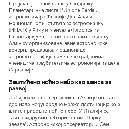
Пројекат је реализован уз подршку
Планетаријума листа L’Unione Sarda и
астрофизичара Флавије Дел Аљи из
Националног института за астрофизику
(ИНАФ) у Риму и Мануела Флориса из
Планетаријума. Током протеклих година у
Алају су организоване јавне астрономске
вечери, предавања и радионице
астрофотографије намењене грађанима,
ученицима и љубитељима астрономије из целе
Сардиније.
Заштићено ноћно небо као шанса за
развој
Добијањем овог сертификата Алаи је постао
део мале међународне мреже дестинација које
штите природно ноћно небо. У Италији се
тако придружио већ признатим „Парку
звезда“, Астрономској опсерваторији Сен