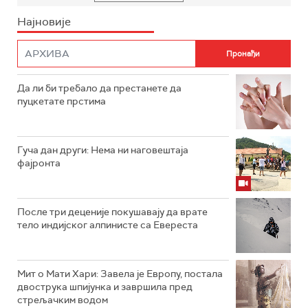
Најновије
Да ли би требало да престанете да
пуцкетате прстима
Гуча дан други: Нема ни наговештаја
фајронта
После три деценије покушавају да врате
тело индијског алпинисте са Евереста
Мит о Мати Хари: Завела је Европу, постала
двострука шпијунка и завршила пред
стрељачким водом