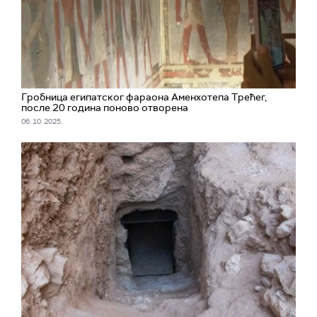
Гробница египатског фараона Аменхотепа Трећег,
после 20 година поново отворена
06. 10. 2025.