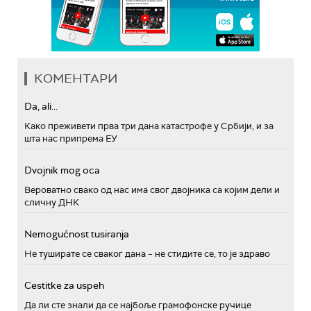
КОМЕНТАРИ
Da, ali...
Како преживети прва три дана катастрофе у Србији, и за
шта нас припрема ЕУ
Dvojnik mog oca
Вероватно свако од нас има свог двојника са којим дели и
сличну ДНК
Nemogućnost tusiranja
Не туширате се сваког дана – не стидите се, то је здраво
Cestitke za uspeh
Да ли сте знали да се најбоље грамофонске ручице