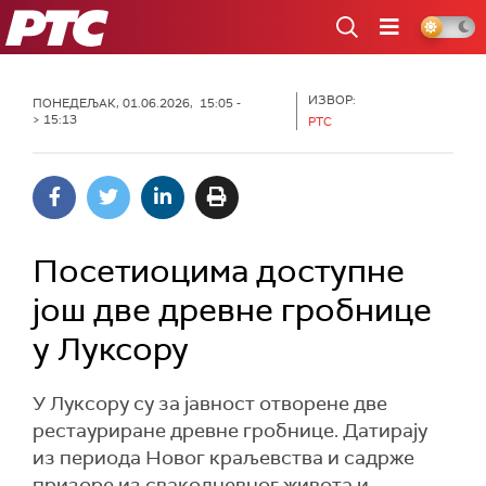
РТС
ИЗВОР:
ПОНЕДЕЉАК, 01.06.2026, 15:05 -
> 15:13
РТС
Посетиоцима доступне
још две древне гробнице
у Луксору
У Луксору су за јавност отворене две
рестауриране древне гробнице. Датирају
из периода Новог краљевства и садрже
призоре из свакодневног живота и