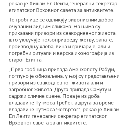
рекао је Хишам Ел Леити,генерални секретар
египатског Врховног савета за антиквитете.
Те гробнице се одликују зивописним добро
очуваним зидним сликама. На њима су
приказани призори из свакодневног живота,
што укључује пољопривреду, жетву, занате,
производњу хлеба, вина и грнчарије, али и
погребни ритуали и верска иконографија из
старог Египта.
„Прва гробница припада Аменхопету Рабуји,
потпуно је обновљена, у њој су представљени
призори из свакодневног живота али и
загробног живота. Друга припада Самуту и
садржи сличне сцене. Прва је из доба
владавине Тутмоса Трећег, а друга за време
владавине Тутмоса Четвртог“, рекао је Хишам
Ел Леити,генерални секретар египатског
Врховног савета за антиквитете.