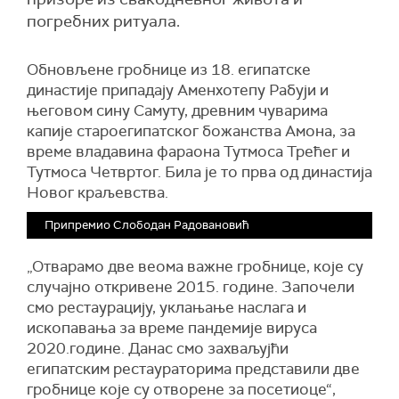
погребних ритуала.
Обновљене гробнице из 18. египатске
династије припадају Аменхотепу Рабуји и
његовом сину Самуту, древним чуварима
капије староегипатског божанства Амона, за
време владавина фараона Тутмоса Трећег и
Тутмоса Четвртог. Била је то прва од династија
Новог краљевства.
Припремио Слободан Радовановић
„Отварамо две веома важне гробнице, које су
случајно откривене 2015. године. Започели
смо рестаурацију, уклањање наслага и
ископавања за време пандемије вируса
2020.године. Данас смо захваљујћи
египатским рестаураторима представили две
гробнице које су отворене за посетиоце“,