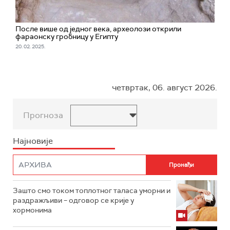
После више од једног века, археолози открили
фараонску гробницу у Египту
20. 02. 2025.
четвртак, 06. август 2026.
Прогноза
Најновије
Зашто смо током топлотног таласа уморни и
раздражљиви – одговор се крије у
хормонима