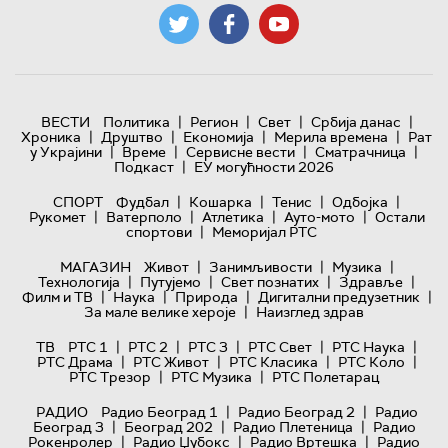
|
|
|
|
ВЕСТИ
Политика
Регион
Свет
Србија данас
|
|
|
|
Хроника
Друштво
Економија
Мерила времена
Рат
|
|
|
|
у Украјини
Време
Сервисне вести
Сматрачница
|
Подкаст
ЕУ могућности 2026
|
|
|
|
СПОРТ
Фудбал
Кошарка
Тенис
Одбојка
|
|
|
|
Рукомет
Ватерполо
Атлетика
Ауто-мото
Остали
|
спортови
Меморијал РТС
|
|
|
МАГАЗИН
Живот
Занимљивости
Музика
|
|
|
|
Технологијa
Путујемо
Свет познатих
Здравље
|
|
|
|
Филм и ТВ
Наука
Природа
Дигитални предузетник
|
За мале велике хероје
Наизглед здрав
|
|
|
|
|
ТВ
РТС 1
РТС 2
РТС 3
РТС Свет
РТС Наука
|
|
|
|
РТС Драма
РТС Живот
РТС Класика
РТС Коло
|
|
РТС Трезор
РТС Музика
РТС Полетарац
|
|
РАДИО
Радио Београд 1
Радио Београд 2
Радио
|
|
|
Београд 3
Београд 202
Радио Плетеница
Радио
|
|
|
Рокенролер
Радио Џубокс
Радио Вртешка
Радио