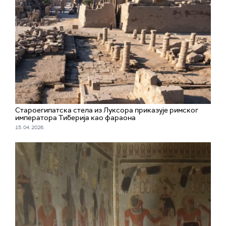
Староегипатска стела из Луксора приказује римског
императора Тиберија као фараона
15. 04. 2026.