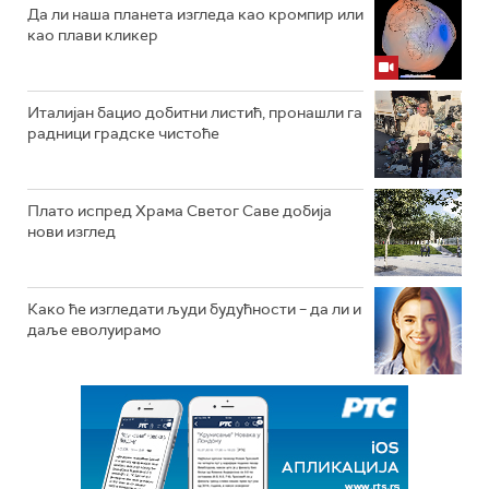
Да ли наша планета изгледа као кромпир или
као плави кликер
Италијан бацио добитни листић, пронашли га
радници градске чистоће
Плато испред Храма Светог Саве добија
нови изглед
Како ће изгледати људи будућности – да ли и
даље еволуирамо