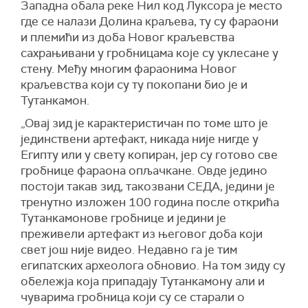
Западна обала реке Нил код Луксора је место
где се налази Долина краљева, ту су фараони
и племићи из доба Новог краљевства
сахрањивани у гробницама које су уклесане у
стену. Међу многим фараонима Новог
краљевства који су ту покопани био је и
Тутанкамон.
„Овај зид је карактеристичан по томе што је
јединствени артефакт, никада није нигде у
Египту или у свету копиран, јер су готово све
гробнице фараона опљачкане. Овде једино
постоји такав зид, такозвани СЕДА, једини је
тренутно изложен 100 година после открића
Тутанкамонове гробнице и једини је
преживели артефакт из његовог доба који
свет још није видео. Недавно га је тим
египатских археолога обновио. На том зиду су
обележја која припадају Тутанкамону али и
чуварима гробница који су се старали о