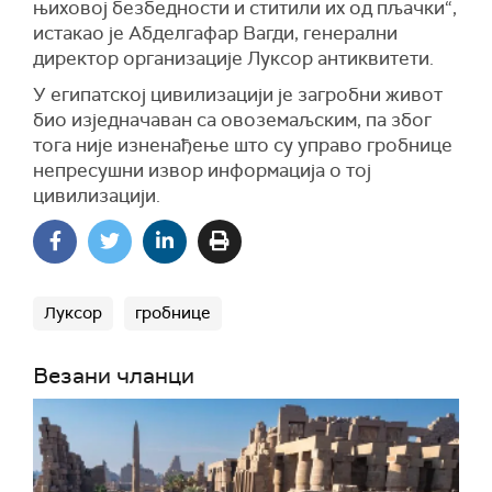
њиховој безбедности и ститили их од пљачки“,
истакао је Абделгафар Вагди, генерални
директор организације Луксор антиквитети.
У египатској цивилизацији је загробни живот
био изједначаван са овоземаљским, па због
тога није изненађење што су управо гробнице
непресушни извор информација о тој
цивилизацији.
Луксор
гробнице
Везани чланци