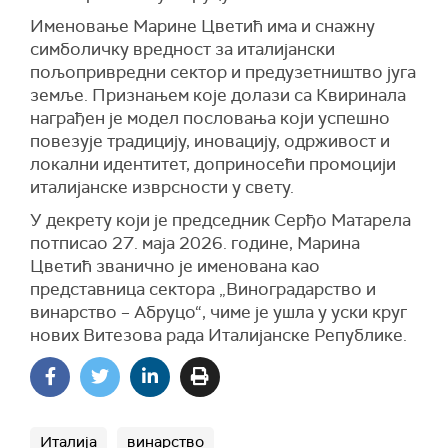
Именовање Марине Цветић има и снажну
симболичку вредност за италијански
пољопривредни сектор и предузетништво југа
земље. Признањем које долази са Квиринала
награђен је модел пословања који успешно
повезује традицију, иновацију, одрживост и
локални идентитет, доприносећи промоцији
италијанске изврсности у свету.
У декрету који је председник Серђо Матарела
потписао 27. маја 2026. године, Марина
Цветић званично је именована као
представница сектора „Виноградарство и
винарство – Абруцо“, чиме је ушла у уски круг
нових Витезова рада Италијанске Републике.
Италија
винарство