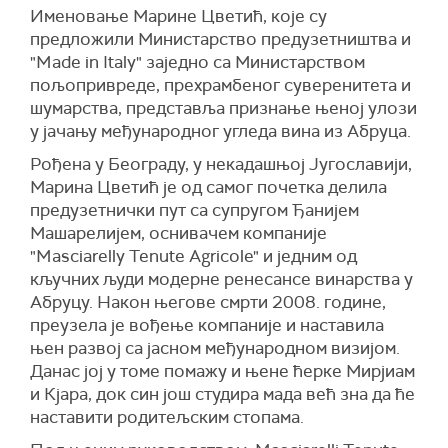
Именовање Марине Цветић, које су
предложили Министарство предузетништва и
"Made in Italy" заједно са Министарством
пољопривреде, прехрамбеног суверенитета и
шумарства, представља признање њеној улози
у јачању међународног угледа вина из Абруца.
Рођена у Београду, у некадашњој Југославији,
Марина Цветић је од самог почетка делила
предузетнички пут са супругом Ђанијем
Машарелијем, оснивачем компаније
"Masciarelly Tenute Agricole" и једним од
кључних људи модерне ренесансе винарства у
Абруцу. Након његове смрти 2008. године,
преузела је вођење компаније и наставила
њен развој са јасном међународном визијом.
Данас јој у томе помажу и њене ћерке Мирјиам
и Кјара, док син још студира мада већ зна да ће
наставити родитељским стопама.