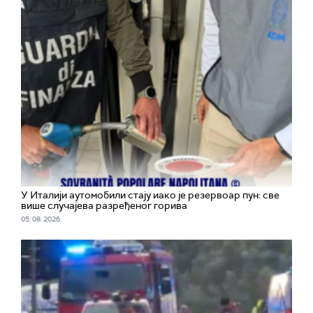
У Италији аутомобили стају иако је резервоар пун: све
више случајева разређеног горива
05. 08. 2026.