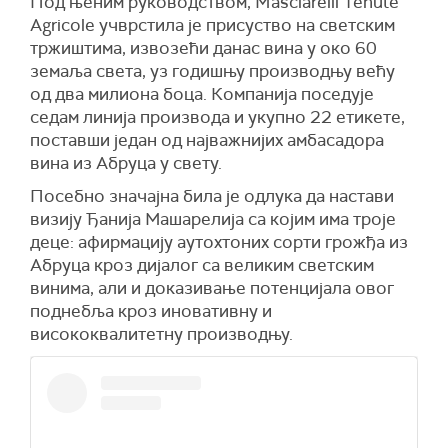
Под њеним руководством, Masciarelli Tenute
Agricole учврстила је присуство на светским
тржиштима, извозећи данас вина у око 60
земаља света, уз годишњу производњу већу
од два милиона боца. Компанија поседује
седам линија производа и укупно 22 етикете,
поставши један од најважнијих амбасадора
вина из Абруца у свету.
Посебно значајна била је одлука да настави
визију Ђанија Машарелија са којим има троје
деце: афирмацију аутохтоних сорти грожђа из
Абруца кроз дијалог са великим светским
винима, али и доказивање потенцијала овог
поднебља кроз иновативну и
висококвалитетну производњу.