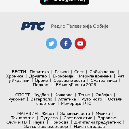
Радио Телевизија Србије
|
|
|
|
ВЕСТИ
Политика
Регион
Свет
Србија данас
|
|
|
|
Хроника
Друштво
Економија
Мерила времена
Рат
|
|
|
|
у Украјини
Време
Сервисне вести
Сматрачница
|
Подкаст
ЕУ могућности 2026
|
|
|
|
СПОРТ
Фудбал
Кошарка
Тенис
Одбојка
|
|
|
|
Рукомет
Ватерполо
Атлетика
Ауто-мото
Остали
|
спортови
Меморијал РТС
|
|
|
МАГАЗИН
Живот
Занимљивости
Музика
|
|
|
|
Технологијa
Путујемо
Свет познатих
Здравље
|
|
|
|
Филм и ТВ
Наука
Природа
Дигитални предузетник
|
За мале велике хероје
Наизглед здрав