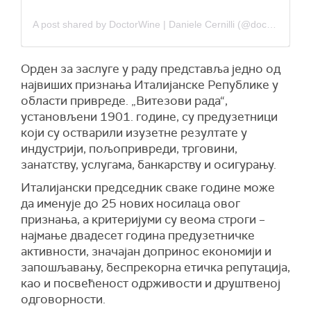
A post shared by DoctorWine | Daniele Cernilli (@doctor.wine)
Орден за заслуге у раду представља једно од
највиших признања Италијанске Републике у
области привреде. „Витезови рада“,
установљени 1901. године, су предузетници
који су остварили изузетне резултате у
индустрији, пољопривреди, трговини,
занатству, услугама, банкарству и осигурању.
Италијански председник сваке године може
да именује до 25 нових носилаца овог
признања, а критеријуми су веома строги –
најмање двадесет година предузетничке
активности, значајан допринос економији и
запошљавању, беспрекорна етичка репутација,
као и посвећеност одрживости и друштвеној
одговорности.