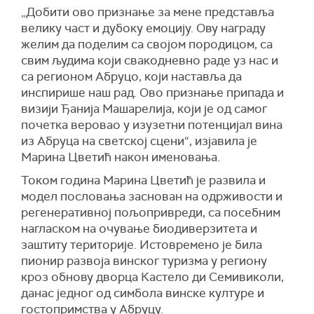
„Добити ово признање за мене представља
велику част и дубоку емоцију. Ову награду
желим да поделим са својом породицом, са
свим људима који свакодневно раде уз нас и
са регионом Абруцо, који наставља да
инспирише наш рад. Ово признање припада и
визији Ђанија Машарелија, који је од самог
почетка веровао у изузетни потенцијал вина
из Абруца на светској сцени“, изјавила је
Марина Цветић након именовања.
Током година Марина Цветић је развила и
модел пословања заснован на одрживости и
регенеративној пољопривреди, са посебним
нагласком на очување биодиверзитета и
заштиту територије. Истовремено је била
пионир развоја винског туризма у региону
кроз обнову дворца Кастело ди Семивиколи,
данас једног од симбола винске културе и
гостопримства у Абруцу.