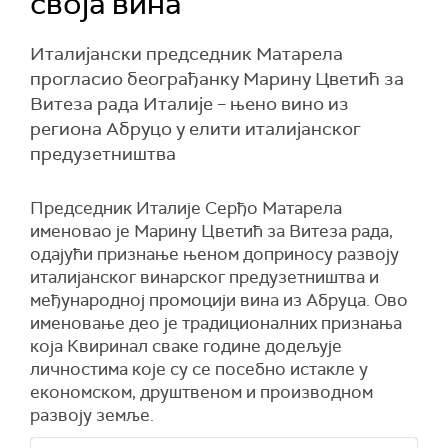
своја вина
Италијански председник Матарела
прогласио београђанку Марину Цветић за
Витеза рада Италије – њено вино из
региона Абруцо у елити италијанског
предузетништва
Председник Италије Серђо Матарела
именовао је Марину Цветић за Витеза рада,
одајући признање њеном доприносу развоју
италијанског винарског предузетништва и
међународној промоцији вина из Абруца. Ово
именовање део је традиционалних признања
која Квиринал сваке године додељује
личностима које су се посебно истакле у
економском, друштвеном и производном
развоју земље.