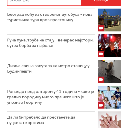
Београд ноћу из отвореног аутобуса – нова
туристичка тура кроз престоницу
Гуча пуна, трубе не стају – вечерас мајстори,
сутра борба за најбоље
Дивља свиња залутала на метро станицу у
Будимпешти
Роналдо пред олтаром у 41. години – како је
градио породицу много пре него што је
упознао Георгину
Да ли би требало да престанете да
пуцкетате прстима