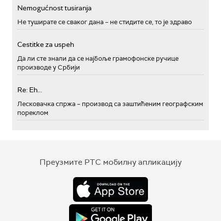
Nemogućnost tusiranja
Не туширате се сваког дана – не стидите се, то је здраво
Cestitke za uspeh
Да ли сте знали да се најбоље грамофонске ручице
производе у Србији
Re: Eh...
Лесковачка спржа – производ са заштићеним географским
пореклом
Преузмите РТС мобилну апликацију