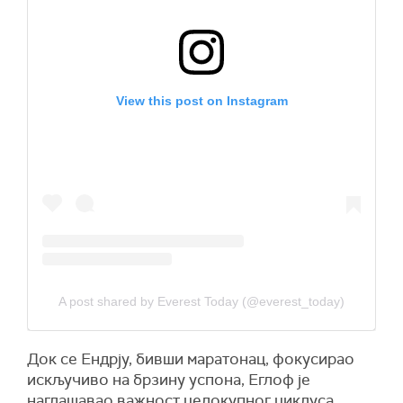
View this post on Instagram
A post shared by Everest Today (@everest_today)
Док се Ендрjу, бивши маратонац, фокусирао
искључиво на брзину успона, Еглоф је
наглашавао важност целокупног циклуса.