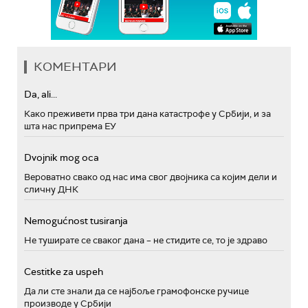
КОМЕНТАРИ
Da, ali...
Како преживети прва три дана катастрофе у Србији, и за
шта нас припрема ЕУ
Dvojnik mog oca
Вероватно свако од нас има свог двојника са којим дели и
сличну ДНК
Nemogućnost tusiranja
Не туширате се сваког дана – не стидите се, то је здраво
Cestitke za uspeh
Да ли сте знали да се најбоље грамофонске ручице
производе у Србији