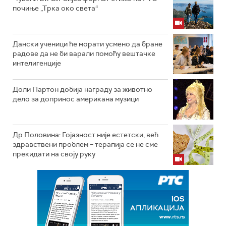
почиње „Трка око света“
Дански ученици ће морати усмено да бране
радове да не би варали помоћу вештачке
интелигенције
Доли Партон добија награду за животно
дело за допринос американа музици
Др Половина: Гојазност није естетски, већ
здравствени проблем – терапија се не сме
прекидати на своју руку