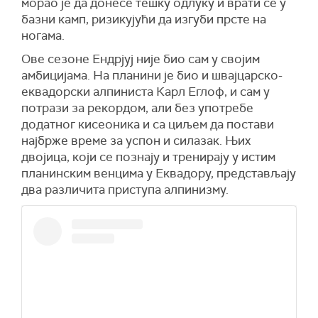
морао је да донесе тешку одлуку и врати се у
базни камп, ризикујући да изгуби прсте на
ногама.
Ове сезоне Ендрjуj није био сам у својим
амбицијама. На планини је био и швајцарско-
еквадорски алпиниста Карл Еглоф, и сам у
потрази за рекордом, али без употребе
додатног кисеоника и са циљем да постави
најбрже време за успон и силазак. Њих
двојица, који се познају и тренирају у истим
планинским венцима у Еквадору, представљају
два различита приступа алпинизму.