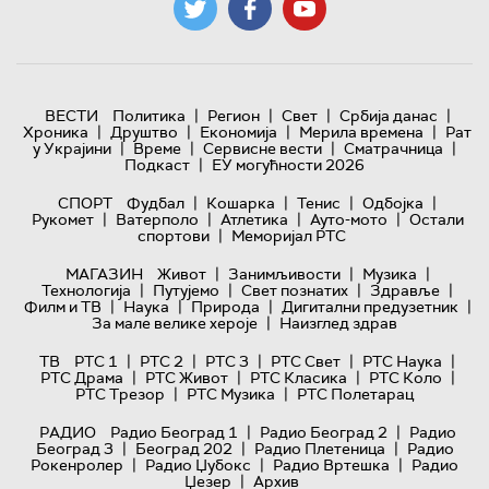
|
|
|
|
ВЕСТИ
Политика
Регион
Свет
Србија данас
|
|
|
|
Хроника
Друштво
Економија
Мерила времена
Рат
|
|
|
|
у Украјини
Време
Сервисне вести
Сматрачница
|
Подкаст
ЕУ могућности 2026
|
|
|
|
СПОРТ
Фудбал
Кошарка
Тенис
Одбојка
|
|
|
|
Рукомет
Ватерполо
Атлетика
Ауто-мото
Остали
|
спортови
Меморијал РТС
|
|
|
МАГАЗИН
Живот
Занимљивости
Музика
|
|
|
|
Технологијa
Путујемо
Свет познатих
Здравље
|
|
|
|
Филм и ТВ
Наука
Природа
Дигитални предузетник
|
За мале велике хероје
Наизглед здрав
|
|
|
|
|
ТВ
РТС 1
РТС 2
РТС 3
РТС Свет
РТС Наука
|
|
|
|
РТС Драма
РТС Живот
РТС Класика
РТС Коло
|
|
РТС Трезор
РТС Музика
РТС Полетарац
|
|
РАДИО
Радио Београд 1
Радио Београд 2
Радио
|
|
|
Београд 3
Београд 202
Радио Плетеница
Радио
|
|
|
Рокенролер
Радио Џубокс
Радио Вртешка
Радио
|
Џезер
Архив