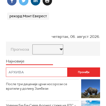
рекорд Монт Еверест
четвртак, 06. август 2026.
Прогноза
Најновије
После три деценије црни носорози се
вратили у долину Замбези
Чувени Би-Би-Сијев формат стиже на РТС –