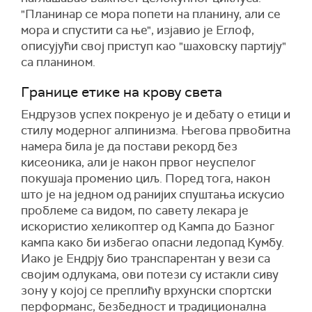
"Планинар се мора попети на планину, али се
мора и спустити са ње", изјавио је Еглоф,
описујући свој приступ као "шаховску партију"
са планином.
Границе етике на крову света
Ендрузов успех покренуо је и дебату о етици и
стилу модерног алпинизма. Његова првобитна
намера била је да постави рекорд без
кисеоника, али је након првог неуспелог
покушаја променио циљ. Поред тога, након
што је на једном од ранијих спуштања искусио
проблеме са видом, по савету лекара је
искористио хеликоптер од Кампа до Базног
кампа како би избегао опасни ледопад Кумбу.
Иако је Ендрjу био транспарентан у вези са
својим одлукама, ови потези су истакли сиву
зону у којој се преплићу врхунски спортски
перформанс, безбедност и традиционална