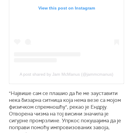
View this post on Instagram
A post shared by Jam McManus (@jammcmanus)
"Највише сам се плашио да ће ме зауставити
нека бизарна ситница која нема везе са мојом
физичком спремношћу", рекао је Ендрjу.
Отворена чизма на тој висини значила је
сигурне промрзлине. Упркос покушајима да је
поправи помоћу импровизованих завоја,