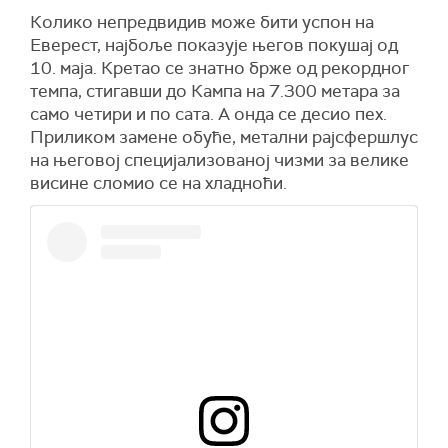
Колико непредвидив може бити успон на
Еверест, најбоље показује његов покушај од
10. маја. Кретао се знатно брже од рекордног
темпа, стигавши до Кампа на 7.300 метара за
само четири и по сата. А онда се десио пех.
Приликом замене обуће, метални рајсфершлус
на његовој специјализованој чизми за велике
висине сломио се на хладноћи.