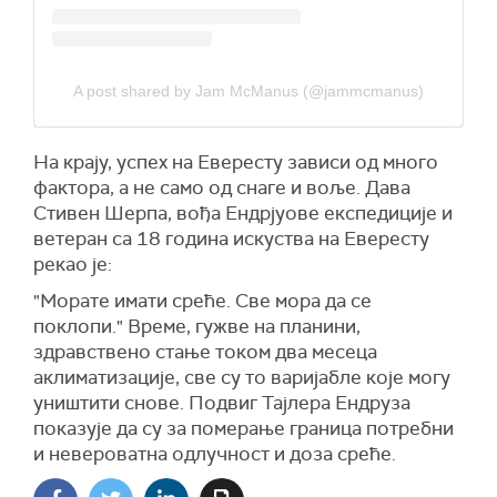
A post shared by Jam McManus (@jammcmanus)
На крају, успех на Евересту зависи од много
фактора, а не само од снаге и воље. Дава
Стивен Шерпа, вођа Ендрjуове експедиције и
ветеран са 18 година искуства на Евересту
рекао је:
"Морате имати среће. Све мора да се
поклопи." Време, гужве на планини,
здравствено стање током два месеца
аклиматизације, све су то варијабле које могу
уништити снове. Подвиг Тајлера Ендруза
показује да су за померање граница потребни
и невероватна одлучност и доза среће.