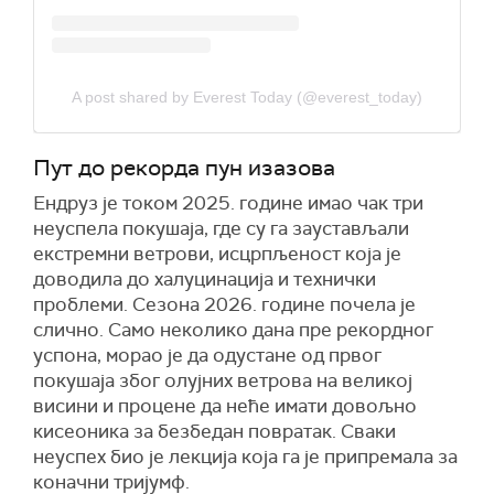
A post shared by Everest Today (@everest_today)
Пут до рекорда пун изазова
Ендруз је током 2025. године имао чак три
неуспела покушаја, где су га заустављали
екстремни ветрови, исцрпљеност која је
доводила до халуцинација и технички
проблеми. Сезона 2026. године почела је
слично. Само неколико дана пре рекордног
успона, морао је да одустане од првог
покушаја због олујних ветрова на великој
висини и процене да неће имати довољно
кисеоника за безбедан повратак. Сваки
неуспех био је лекција која га је припремала за
коначни тријумф.