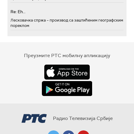
Re: Eh...
Лесковачка спржа – производ са заштићеним географским
пореклом
Преузмите РТС мобилну апликацију
Радио Телевизија Србије