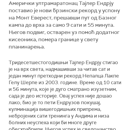
Амерички ултрамаратонац Тајлер Ендрjу
поставио је нови брзински рекорд у успону
на Монт Еверест, прешавши пут од Базног
кампа до врха за само 9 сати и 55 минута.
Његов подвиг, остварен уз помоћ додатног
кисеоника, помера границе у свету
планинарења.
Tридесетшестогодишњи Тајлер Ендрjу стигао
је на врх света, надмашивши за читав сат и
један минут претходни рекорд Непалца Лакпе
Гелу Шерпе из 2003. године. Време од 10 сати
и 56 минута, које је дуго сматрано изузетним,
сада је део историје. Овај успех није дошао
лако; био је то пети Ендрузов покушај,
кулминација вишегодишњих припрема,
небројених сати тренинга у Андима и низа
болних неуспеха који би многе друге
обесхрабрили. Његов успех је сведочанство