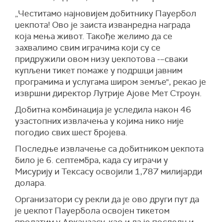
„Честитамо најновијем добитнику Пауербол
џекпота! Ово је заиста изванредна награда
која мења живот. Такође желимо да се
захвалимо свим играчима који су се
придружили овом низу џекпотова -–сваки
купљени тикет помаже у подршци јавним
програмима и услугама широм земље", рекао је
извршни директор Лутрије Ајове Мет Строун.
Добитна комбинација је уследила након 46
узастопних извлачења у којима нико није
погодио свих шест бројева.
Последње извлачење са добитником џекпота
било је 6. септембра, када су играчи у
Мисурију и Тексасу освојили 1,787 милијарди
долара.
Организатори су рекли да је ово други пут да
је џекпот Пауербола освојен тикетом