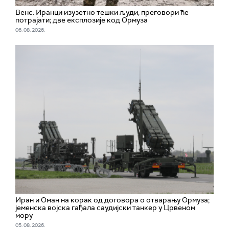
Венс: Иранци изузетно тешки људи, преговори ће
потрајати; две експлозије код Ормуза
06. 08. 2026.
Иран и Оман на корак од договора о отварању Ормуза;
jеменска војска гађала саудијски танкер у Црвеном
мору
05. 08. 2026.