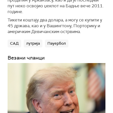
продатим у Арканзасу, као и да је последњи
пут неко освојио џекпот на Бадње вече 2011.
године.
Тикети коштају два долара, а могу се купити у
45 држава, као и у Вашингтону, Порторику и
америчким Девичанским острвима.
САД
лутрија
Пауербол
Везани чланци