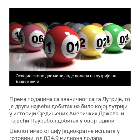
Освојио скоро две милијарде долара на лутрији на
Бадње вече
Према подацима са званичног сајта Лутрије, то
је други највећи добитак на било којој лутрији
у историји Сједињених Америчких Држава, и
највећи Пауербол добитак у овој години.
Џекпот имао опцију једнократне исплате у
готовини, од 834,9 милиона долара.