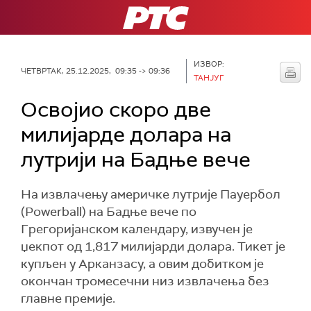
РТС
ИЗВОР:
ЧЕТВРТАК, 25.12.2025, 09:35 -> 09:36
ТАНЈУГ
Освојио скоро две
милијарде долара на
лутрији на Бадње вече
На извлачењу америчке лутрије Пауербол
(Powerball) на Бадње вече по
Грегоријанском календару, извучен је
џекпот од 1,817 милијарди долара. Тикет је
купљен у Арканзасу, а овим добитком је
окончан тромесечни низ извлачења без
главне премије.