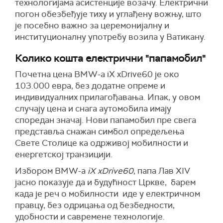
технологијама асистенције возачу. Електрични
погон обезбеђује тиху и углађену вожњу, што
је посебно важно за церемонијалну и
институционалну употребу возила у Ватикану.
Колико кошта електрични "папамобил"
Почетна цена BMW-a iX xDrive60 је око
103.000 евра, без додатне опреме и
индивидуалних прилагођавања. Ипак, у овом
случају цена и снага аутомобила имају
споредан значај. Нови папамобил пре свега
представља снажан симбол опредељења
Свете Столице ка одрживој мобилности и
енергетској транзицији.
Избором BMW-a
iX xDrive60
, папа Лав XIV
јасно показује да и будућност Цркве, барем
када је реч о мобилности иде у електричном
правцу, без одрицања од безбедности,
удобности и савремене технологије.