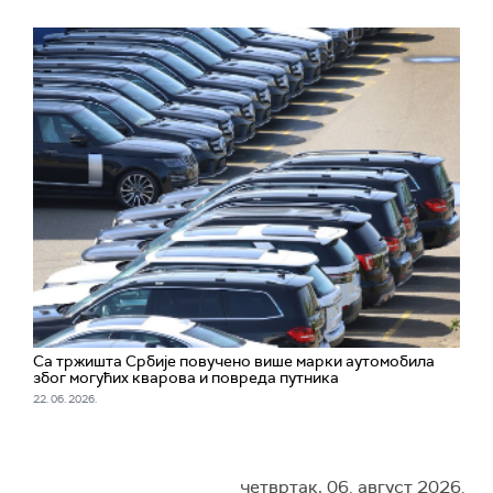
Са тржишта Србије повучено више марки аутомобила
због могућих кварова и повреда путника
22. 06. 2026.
четвртак, 06. август 2026.