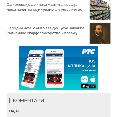
Од колекције до клика – дигитализација
мења начин на који чувамо филмове и игре
Народни музеј оживљава дух Ђуре Јакшића:
Радионице спајају сликарство и поезију
КОМЕНТАРИ
Da, ali...