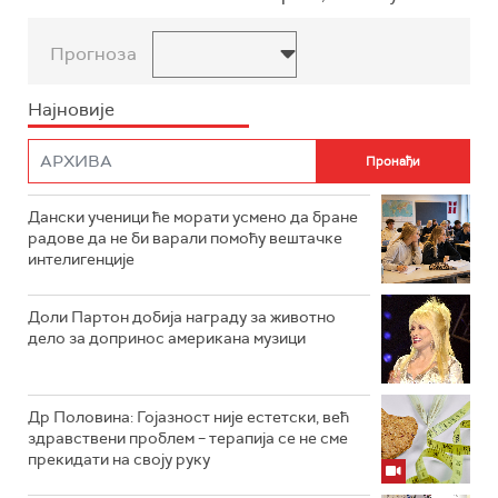
Прогноза
Најновије
Дански ученици ће морати усмено да бране
радове да не би варали помоћу вештачке
интелигенције
Доли Партон добија награду за животно
дело за допринос американа музици
Др Половина: Гојазност није естетски, већ
здравствени проблем – терапија се не сме
прекидати на своју руку