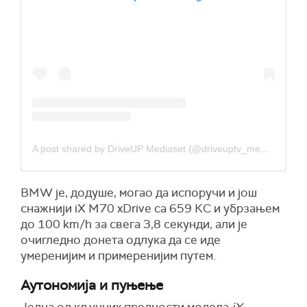
A post shared by DriveUP Mediaset (@driveuptv_mediaset)
BMW је, додуше, могао да испоручи и још
снажнији iX M70 xDrive са 659 КС и убрзањем
до 100 km/h за свега 3,8 секунди, али је
очигледно донета одлука да се иде
умеренијим и примеренијим путем.
Аутономија и пуњење