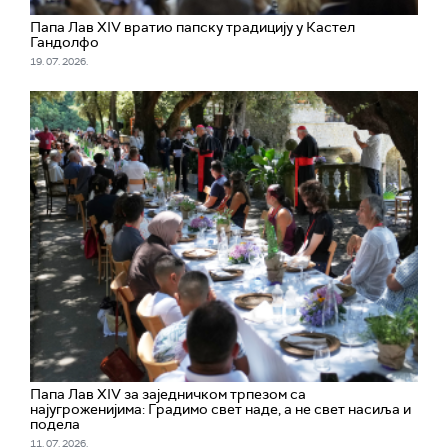
Папа Лав XIV вратио папску традицију у Кастел
Гандолфо
19. 07. 2026.
Папа Лав XIV за заједничком трпезом са
најугроженијима: Градимо свет наде, а не свет насиља и
подела
11. 07. 2026.