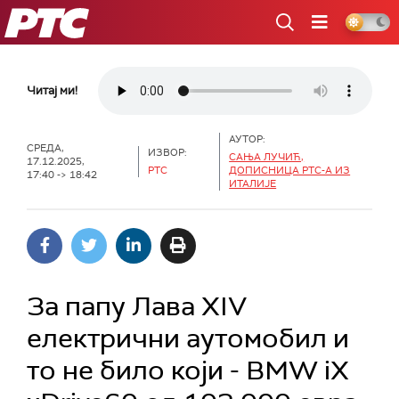
РТС
Читај ми!
АУТОР:
СРЕДА,
ИЗВОР:
САЊА ЛУЧИЋ,
17.12.2025,
РТС
ДОПИСНИЦА РТС-А ИЗ
17:40 -> 18:42
ИТАЛИЈЕ
За папу Лава XIV
електрични аутомобил и
то не било који - BMW iX