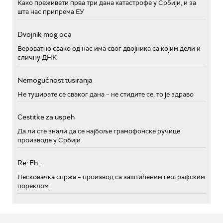
Како преживети прва три дана катастрофе у Србији, и за
шта нас припрема ЕУ
Dvojnik mog oca
Вероватно свако од нас има свог двојника са којим дели и
сличну ДНК
Nemogućnost tusiranja
Не туширате се сваког дана – не стидите се, то је здраво
Cestitke za uspeh
Да ли сте знали да се најбоље грамофонске ручице
производе у Србији
Re: Eh...
Лесковачка спржа – производ са заштићеним географским
пореклом