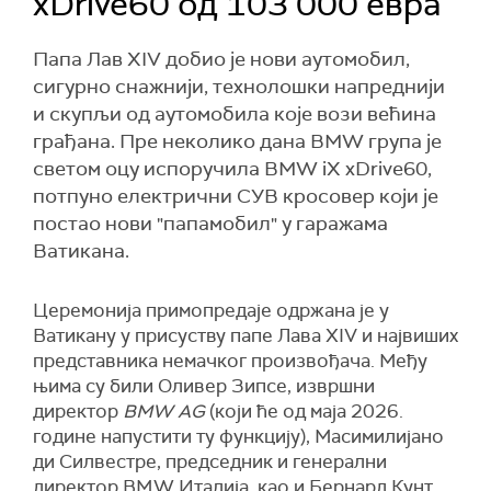
xDrive60 од 103 000 евра
Папа Лав XIV добио је нови аутомобил,
сигурно снажнији, технолошки напреднији
и скупљи од аутомобила које вози већина
грађана. Пре неколико дана BMW група је
светом оцу испоручила BMW iX xDrive60,
потпуно електрични СУВ кросовер који је
постао нови "папамобил" у гаражама
Ватикана.
Церемонија примопредаје одржана је у
Ватикану у присуству папе Лава XIV и највиших
представника немачког произвођача. Међу
њима су били Оливер Зипсе, извршни
директор
BMW AG
(који ће од маја 2026.
године напустити ту функцију), Масимилијано
ди Силвестре, председник и генерални
директор BMW Италија, као и Бернард Кунт,