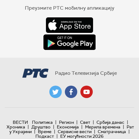
Преузмите РТС мобилну апликацију
Радио Телевизија Србије
|
|
|
|
ВЕСТИ
Политика
Регион
Свет
Србија данас
|
|
|
|
Хроника
Друштво
Економија
Мерила времена
Рат
|
|
|
|
у Украјини
Време
Сервисне вести
Сматрачница
|
Подкаст
ЕУ могућности 2026