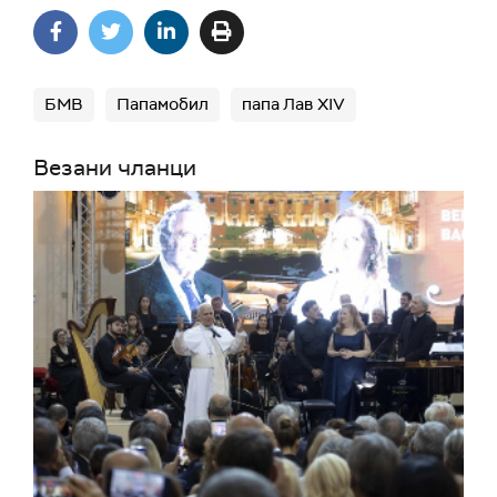
БМВ
Папамобил
папа Лав XIV
Везани чланци