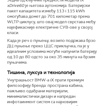
Једна од кључних предности модела
iX
xDrive60
је његова аутономија. Батеријски
пакет капацитета између 113 i 115 kWh
oмогућава домет до 701 километар према
WLTP циклусу, што овај модел сврстава међу
најефикасније електричне СУВ-ове у својој
класи.
Када је реч о пуњењу, возило подржава брзо
ДЦ пуњење преко ЦЦС прикључка, па је у
идеалним условима могуће напунити батерију
од 10 до 80 одсто за око 35 минута на брзим
пуњачима.
Тишина, луксуз и технологија
Унутрашњост BMW-a iX прати премиум
филозофију бренда: пространа кабина,
пажљиво одабрани материјали,
минималистички дизајн и напредан
инфотаинмент систем са најновијим