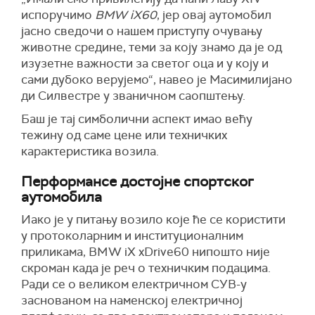
испоручимо
BMW iX60
, јер овај аутомобил
јасно сведочи о нашем приступу очувању
животне средине, теми за коју знамо да је од
изузетне важности за светог оца и у коју и
сами дубоко верујемо“, навео је Масимилијано
ди Силвестре у званичном саопштењу.
Баш је тај симболични аспект имао већу
тежину од саме цене или техничких
карактеристика возила.
Перформансе достојне спортског
аутомобила
Иако је у питању возило које ће се користити
у протоколарним и институционалним
приликама, BMW iX xDrive60 нипошто није
скроман када је реч о техничким подацима.
Ради се о великом електричном СУВ-у
заснованом на наменској електричној