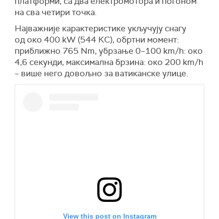
платформи, са два електромотора и погоном
на сва четири точка.
Најважније карактеристике укључују снагу
од око 400 kW (544 КС), обртни момент:
приближно 765 Nm, убрзање 0–100 km/h: око
4,6 секунди, максимална брзина: око 200 km/h
– више него довољно за ватиканске улице.
View this post on Instagram