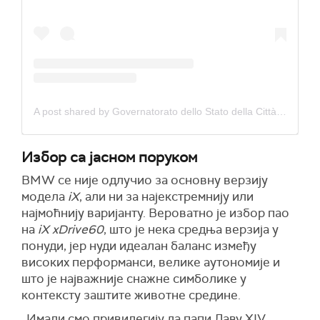
A post shared by Governatorato dello Stato della Città del Vaticano (@governatorato_scv)
Избор са јасном поруком
BMW се није одлучио за основну верзију
модела
iX
, али ни за најекстремнију или
најмоћнију варијанту. Вероватно је избор пао
на
iX xDrive60
, што је нека средња верзија у
понуди, јер нуди идеалан баланс између
високих перформанси, велике аутономије и
што је најважније снажне симболике у
контексту заштите животне средине.
„Имали смо привилегију да папи Лаву XIV