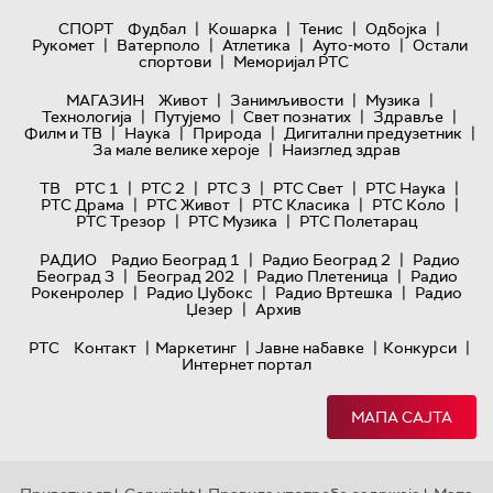
|
|
|
|
СПОРТ
Фудбал
Кошарка
Тенис
Одбојка
|
|
|
|
Рукомет
Ватерполо
Атлетика
Ауто-мото
Остали
|
спортови
Меморијал РТС
|
|
|
МАГАЗИН
Живот
Занимљивости
Музика
|
|
|
|
Технологијa
Путујемо
Свет познатих
Здравље
|
|
|
|
Филм и ТВ
Наука
Природа
Дигитални предузетник
|
За мале велике хероје
Наизглед здрав
|
|
|
|
|
ТВ
РТС 1
РТС 2
РТС 3
РТС Свет
РТС Наука
|
|
|
|
РТС Драма
РТС Живот
РТС Класика
РТС Коло
|
|
РТС Трезор
РТС Музика
РТС Полетарац
|
|
РАДИО
Радио Београд 1
Радио Београд 2
Радио
|
|
|
Београд 3
Београд 202
Радио Плетеница
Радио
|
|
|
Рокенролер
Радио Џубокс
Радио Вртешка
Радио
|
Џезер
Архив
|
|
|
|
РТС
Контакт
Маркетинг
Јавне набавке
Конкурси
Интернет портал
МАПА САЈТА