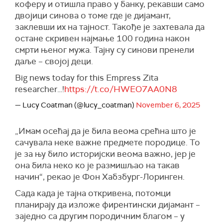
коферу и отишла право у банку, рекавши само
двојици синова о томе где је дијамант,
заклевши их на тајност. Такође је захтевала да
остане скривен најмање 100 година након
смрти њеног мужа. Тајну су синови пренели
даље – својој деци.
Big news today for this Empress Zita
researcher…!
https://t.co/HWEO7AA0N8
— Lucy Coatman (@lucy_coatman)
November 6, 2025
„Имам осећај да је била веома срећна што је
сачувала неке важне предмете породице. То
је за њу било историјски веома важно, јер је
она била неко ко је размишљао на такав
начин“, рекао је Фон Хабзбург-Лоринген.
Сада када је тајна откривена, потомци
планирају да изложе фирентински дијамант –
заједно са другим породичним благом – у