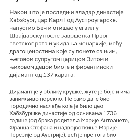
Након што је последњи владар династије
Хабзбург, цар Карл I од Аустроугарске,
напустио Беч и отишао у егзил у
Швајцарску после завршетка Првог
светског рата и укидања монархије, међу
драгоценостима које су понете са њим,
његовом супругом царицом Зитом и
њиховом децом био је и фирентински
дијамант од 137 карата.
Дијамант је у облику крушке, жуте је боје и има
занимљиво порекло. Не само да је био
породично наслеђе које је било део
Хабзбуршке династије од оснивања 1736.
године (од брака родитеља Марије Антоанете,
Франца Стефана и надвојвоткиње Марије
Терезије од Аустрије), већ је пре тога био