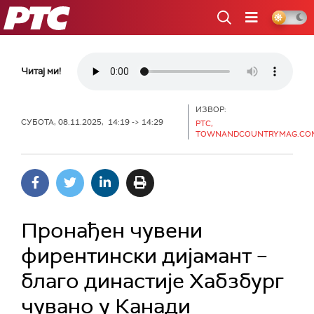
РТС
Читај ми!
ИЗВОР:
СУБОТА, 08.11.2025, 14:19 -> 14:29
РТС,
TOWNANDCOUNTRYMAG.CO
Пронађен чувени
фирентински дијамант –
благо династије Хабзбург
чувано у Канади