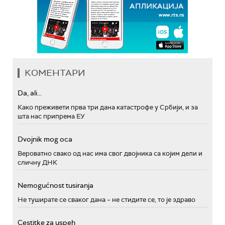
КОМЕНТАРИ
Da, ali...
Како преживети прва три дана катастрофе у Србији, и за
шта нас припрема ЕУ
Dvojnik mog oca
Вероватно свако од нас има свог двојника са којим дели и
сличну ДНК
Nemogućnost tusiranja
Не туширате се сваког дана – не стидите се, то је здраво
Cestitke za uspeh