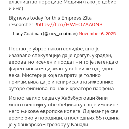
власништво породице Медичи (тако је добио
и име).
Big news today for this Empress Zita
researcher…!
https://t.co/HWEO7AA0N8
— Lucy Coatman (@lucy_coatman)
November 6, 2025
Нестао је убрзо након селидбе, што је
изазвало спекулације да је драгуљ украден,
вероватно исечен и продат – и то је легенда о
фирентинском дијаманту већ више од једног
века. Мистерија која га прати је толико
примамљива да је инспирисала књижевнике,
ауторе филмова, па чак и креаторе парфема.
Испоставило се да су Хабзбурговци били
много вештији у обезбеђивању своје имовине
него њихове европске колеге. Дијамант је све
време био у породици, а последњих 85 година
је у банкарском трезору у Канади.