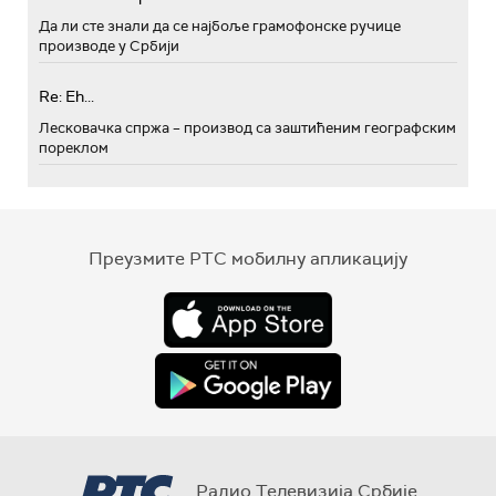
Да ли сте знали да се најбоље грамофонске ручице
производе у Србији
Re: Eh...
Лесковачка спржа – производ са заштићеним географским
пореклом
Преузмите РТС мобилну апликацију
Радио Телевизија Србије