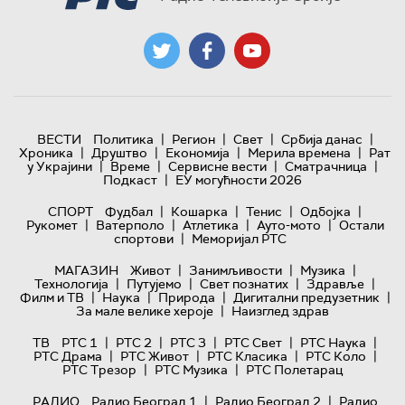
|
|
|
|
ВЕСТИ
Политика
Регион
Свет
Србија данас
|
|
|
|
Хроника
Друштво
Економија
Мерила времена
Рат
|
|
|
|
у Украјини
Време
Сервисне вести
Сматрачница
|
Подкаст
ЕУ могућности 2026
|
|
|
|
СПОРТ
Фудбал
Кошарка
Тенис
Одбојка
|
|
|
|
Рукомет
Ватерполо
Атлетика
Ауто-мото
Остали
|
спортови
Меморијал РТС
|
|
|
МАГАЗИН
Живот
Занимљивости
Музика
|
|
|
|
Технологијa
Путујемо
Свет познатих
Здравље
|
|
|
|
Филм и ТВ
Наука
Природа
Дигитални предузетник
|
За мале велике хероје
Наизглед здрав
|
|
|
|
|
ТВ
РТС 1
РТС 2
РТС 3
РТС Свет
РТС Наука
|
|
|
|
РТС Драма
РТС Живот
РТС Класика
РТС Коло
|
|
РТС Трезор
РТС Музика
РТС Полетарац
|
|
РАДИО
Радио Београд 1
Радио Београд 2
Радио