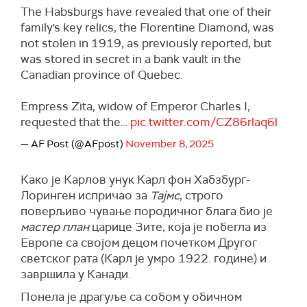
The Habsburgs have revealed that one of their
family's key relics, the Florentine Diamond, was
not stolen in 1919, as previously reported, but
was stored in secret in a bank vault in the
Canadian province of Quebec.
Empress Zita, widow of Emperor Charles I,
requested that the…
pic.twitter.com/CZ86rlaq6l
— AF Post (@AFpost)
November 8, 2025
Како је Карлов унук Карл фон Хабзбург-
Лоринген испричао за
Тајмс
, строго
поверљиво чување породичног блага био је
мастер план
царице Зите, која је побегла из
Европе са својом децом почетком Другог
светског рата (Карл је умро 1922. године) и
завршила у Канади.
Понела је драгуље са собом у обичном