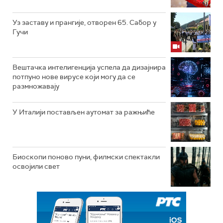
Уз заставу и прангије, отворен 65. Сабор у
Гучи
Вештачка интелигенција успела да дизајнира
потпуно нове вирусе који могу да се
размножавају
У Италији постављен аутомат за ражњиће
Биоскопи поново пуни, филмски спектакли
освојили свет