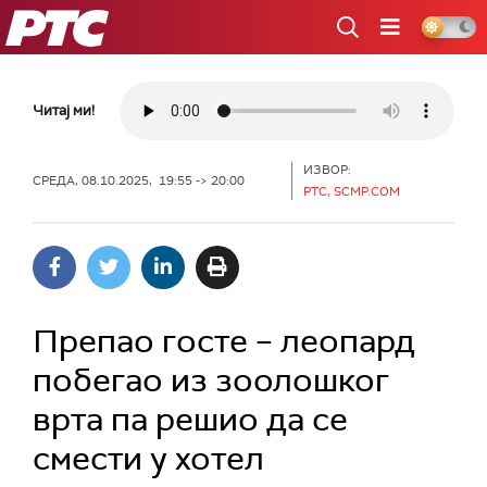
РТС
Читај ми!
ИЗВОР:
СРЕДА, 08.10.2025, 19:55 -> 20:00
РТС, SCMP.COM
Препао госте – леопард
побегао из зоолошког
врта па решио да се
смести у хотел