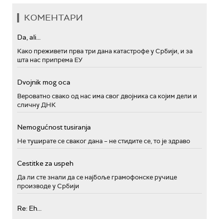
КОМЕНТАРИ
Da, ali...
Како преживети прва три дана катастрофе у Србији, и за
шта нас припрема ЕУ
Dvojnik mog oca
Вероватно свако од нас има свог двојника са којим дели и
сличну ДНК
Nemogućnost tusiranja
Не туширате се сваког дана – не стидите се, то је здраво
Cestitke za uspeh
Да ли сте знали да се најбоље грамофонске ручице
производе у Србији
Re: Eh...