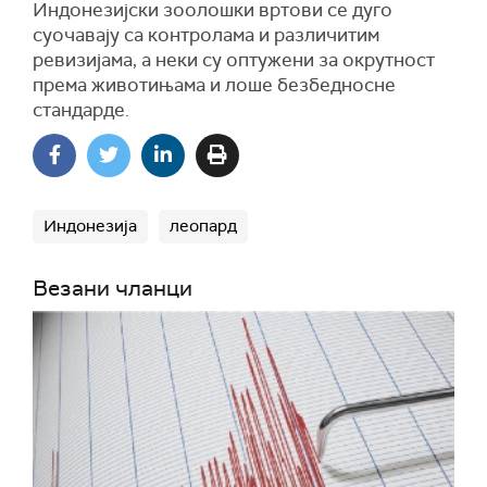
Индонезијски зоолошки вртови се дуго
суочавају са контролама и различитим
ревизијама, а неки су оптужени за окрутност
према животињама и лоше безбедносне
стандарде.
Индонезија
леопард
Везани чланци