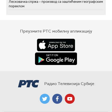
Лесковачка спржа – производ са заштићеним географским
пореклом
Преузмите РТС мобилну апликацију
Радио Телевизија Србије