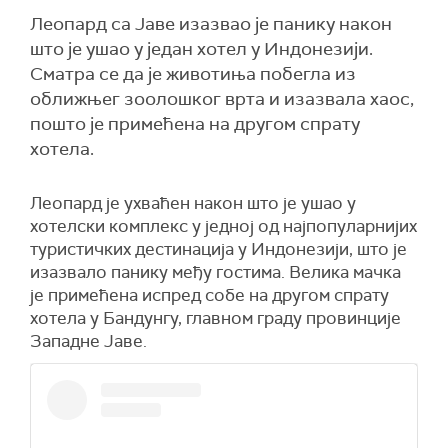
Леопард са Јаве изазвао је панику након
што је ушао у један хотел у Индонезији.
Сматра се да је животиња побегла из
оближњег зоолошког врта и изазвала хаос,
пошто је примећена на другом спрату
хотела.
Леопард је ухваћен након што је ушао у
хотелски комплекс у једној од најпопуларнијих
туристичких дестинација у Индонезији, што је
изазвало панику међу гостима. Велика мачка
је примећена испред собе на другом спрату
хотела у Бандунгу, главном граду провинције
Западне Јаве.