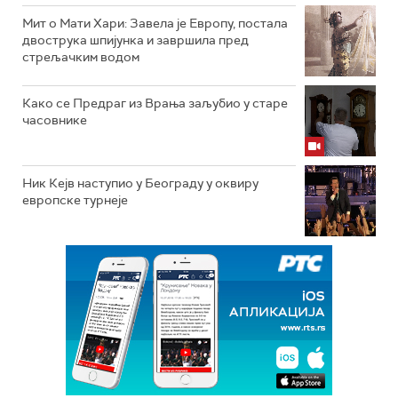
Мит о Мати Хари: Завела је Европу, постала
двострука шпијунка и завршила пред
стрељачким водом
Како се Предраг из Врања заљубио у старе
часовнике
Ник Кејв наступио у Београду у оквиру
европске турнеје