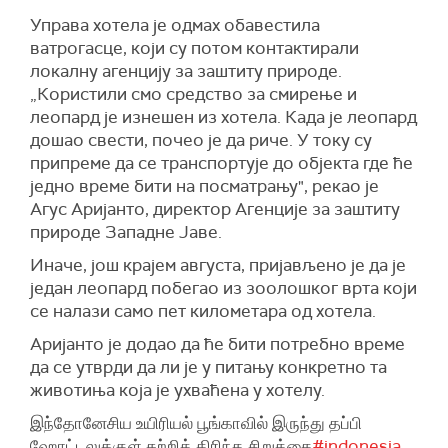
Управа хотела је одмах обавестила
ватрогасце, који су потом контактирали
локалну агенцију за заштиту природе.
„Користили смо средство за смирење и
леопард је изнешен из хотела. Када је леопард
дошао свести, почео је да риче. У току су
припреме да се транспортује до објекта где ће
једно време бити на посматрању", рекао је
Агус Аријанто, директор Агенције за заштиту
природе Западне Јаве.
Иначе, још крајем августа, пријављено је да је
један леопард побегао из зоолошког врта који
се налази само пет километара од хотела.
Аријанто је додао да ће бити потребно време
да се утврди да ли је у питању конкретно та
животиња која је ухваћена у хотелу.
இந்தோனேசிய உயிரியல் பூங்காவில் இருந்து தப்பி
ஹோட்டலுக்குள் சுற்றித் திரிந்த சிறுத்தை
#indonesia