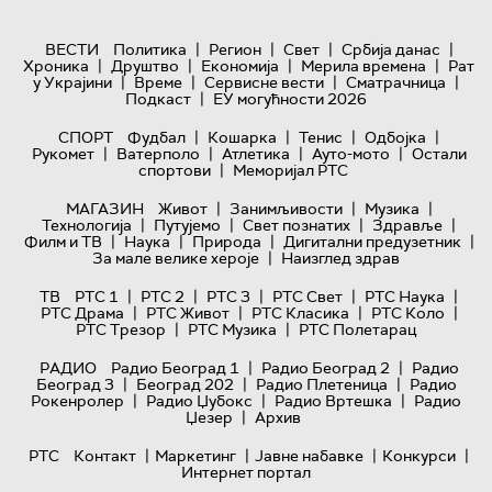
|
|
|
|
ВЕСТИ
Политика
Регион
Свет
Србија данас
|
|
|
|
Хроника
Друштво
Економија
Мерила времена
Рат
|
|
|
|
у Украјини
Време
Сервисне вести
Сматрачница
|
Подкаст
ЕУ могућности 2026
|
|
|
|
СПОРТ
Фудбал
Кошарка
Тенис
Одбојка
|
|
|
|
Рукомет
Ватерполо
Атлетика
Ауто-мото
Остали
|
спортови
Меморијал РТС
|
|
|
МАГАЗИН
Живот
Занимљивости
Музика
|
|
|
|
Технологијa
Путујемо
Свет познатих
Здравље
|
|
|
|
Филм и ТВ
Наука
Природа
Дигитални предузетник
|
За мале велике хероје
Наизглед здрав
|
|
|
|
|
ТВ
РТС 1
РТС 2
РТС 3
РТС Свет
РТС Наука
|
|
|
|
РТС Драма
РТС Живот
РТС Класика
РТС Коло
|
|
РТС Трезор
РТС Музика
РТС Полетарац
|
|
РАДИО
Радио Београд 1
Радио Београд 2
Радио
|
|
|
Београд 3
Београд 202
Радио Плетеница
Радио
|
|
|
Рокенролер
Радио Џубокс
Радио Вртешка
Радио
|
Џезер
Архив
|
|
|
|
РТС
Контакт
Маркетинг
Јавне набавке
Конкурси
Интернет портал