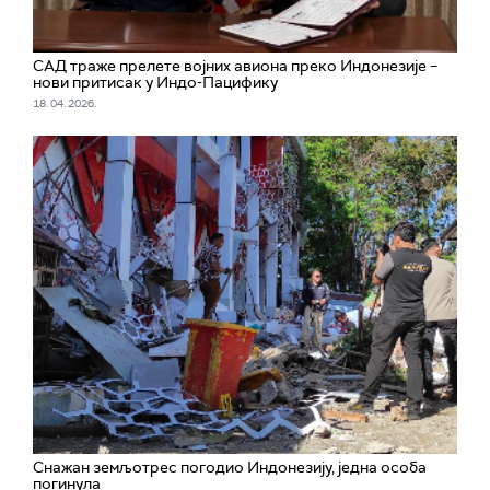
САД траже прелете војних авиона преко Индонезије –
нови притисак у Индо-Пацифику
18. 04. 2026.
Снажан земљотрес погодио Индонезију, једна особа
погинула