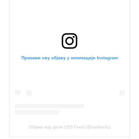
Прикажи ову објаву у апликацији Instagram
Објава коју дели USS Feed (@ussfeeds)