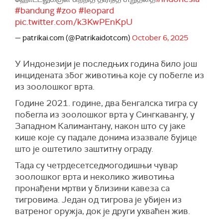
#bandung
#zoo
#leopard
pic.twitter.com/k3KwPEnKpU
— patrikai.com (@Patrikaidotcom)
October 6, 2025
У Индонезији је последњих година било још
инцидената због животиња које су побегле из
из зоолошког врта.
Године 2021. године, два бенгалска тигра су
побегла из зоолошког врта у Сингкавангу, у
Западном Калимантану, након што су јаке
кише које су падале донима изазвале бујице
што је оштетило заштитну ограду.
Тада су четрдесетседмогодишњи чувар
зоолошког врта и неколико животиња
пронађени мртви у близини кавеза са
тигровима. Један од тигрова је убијен из
ватреног оружја, док је други ухваћен жив.