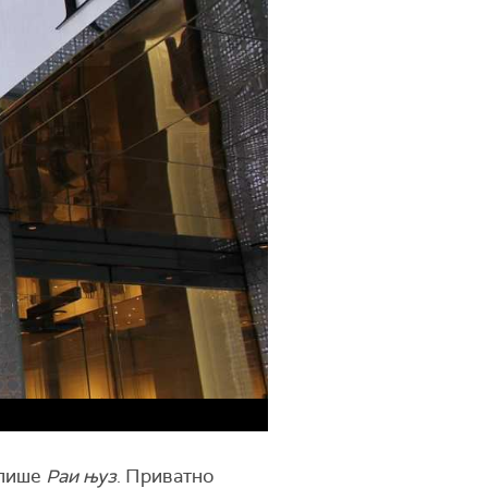
 пише
Раи њуз
. Приватно