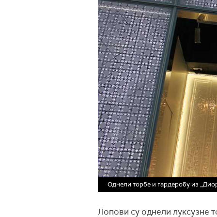
Однели торбе и гардеробу из „Диор
Лопови су однели луксузне то