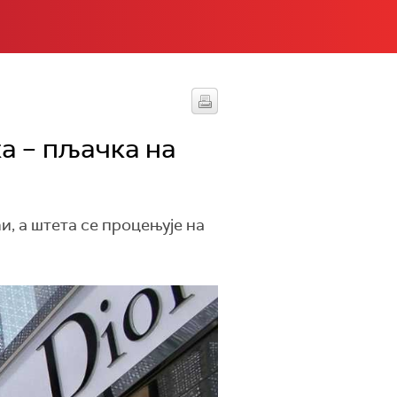
а – пљачка на
, а штета се процењује на