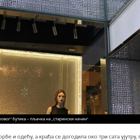
овог" бутика – пљачка на „старински начин"
рбе и одећу, а крађа се догодила око три сата ујутру,