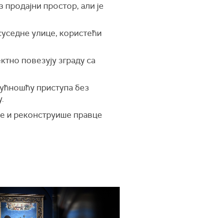
 продајни простор, али је
уседне улице, користећи
ктно повезују зграду са
гућношћу приступа без
.
ке и реконструише правце