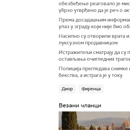
обезбеђење реаговало је мисл
убрзо утврђено да је реч о а
Према досадашњим информаци
улаз у зграду који није био об
Насилно су отворили врата из
луксузном продавницом.
Истражитељи сматрају да су 
остављања очигледних трагова
Полиција прегледава снимке 
бекства, а истрага је у току.
Диор
Фиренца
Везани чланци