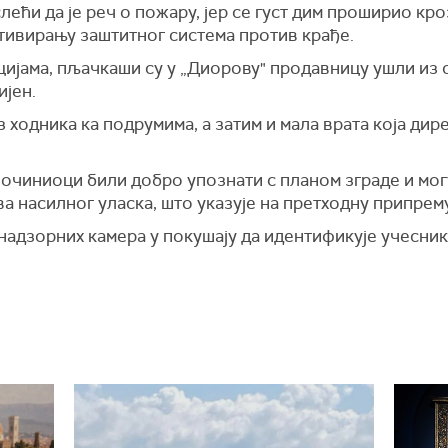
ећи да је реч о пожару, јер се густ дим проширио кроз
ктивирању заштитног система против крађе.
јама, пљачкаши су у „Диорову" продавницу ушли из с
ијен.
 ходника ка подрумима, а затим и мала врата која дире
починиоци били добро упознати с планом зграде и мо
 насилног уласка, што указује на претходну припрему
надзорних камера у покушају да идентификује учесни