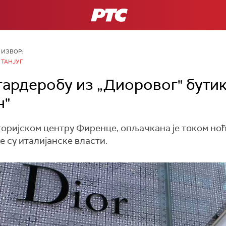
РТС
ИЗВОР:
ТАНЈУГ
гардеробу из „Диоровог" бутик
н"
оријском центру Фиренце, опљачкана је током ноћи
е су италијанске власти.