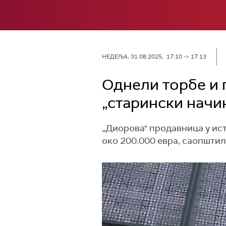
НЕДЕЉА, 31.08.2025, 17:10 -> 17:13
Однели торбе и 
„старински начи
„Диорова" продавница у ист
око 200.000 евра, саопштил