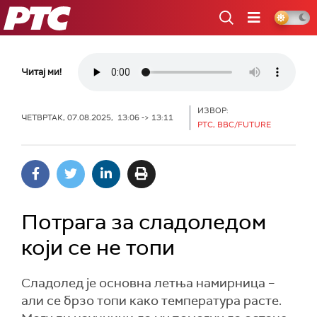
РТС
Читај ми!
ИЗВОР:
ЧЕТВРТАК, 07.08.2025, 13:06 -> 13:11
РТС, BBC/FUTURE
Потрага за сладоледом
који се не топи
Сладолед је основна летња намирница –
али се брзо топи како температура расте.