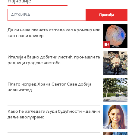
Најновије
Да ли наша планета изгледа као кромпир или
као плави кликер
Италијан бацио добитни листић, пронашли га
радници градске чистоће
Плато испред Храма Светог Саве добија
нови изглед
Како ће изгледати људи будућности – да ли и
даље еволуирамо