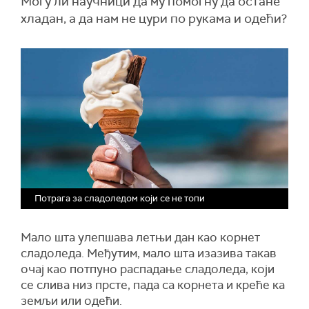
Могу ли научници да му помогну да остане
хладан, а да нам не цури по рукама и одећи?
Потрага за сладоледом који се не топи
Мало шта улепшава летњи дан као корнет
сладоледа. Међутим, мало шта изазива такав
очај као потпуно распадање сладоледа, који
се слива низ прсте, пада са корнета и креће ка
земљи или одећи.