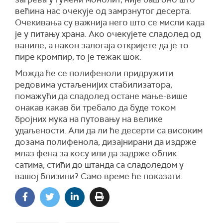
већина нас очекује од замрзнутог десерта.
Очекивања су важнија него што се мисли када
је у питању храна. Ако очекујете сладолед од
ваниле, а након залогаја откријете да је то
пире кромпир, то је тежак шок.
Можда ће се полифеноли придружити
редовима устаљенијих стабилизатора,
помажући да сладолед остане мање-више
онакав какав би требало да буде током
бројних мука на путовању на велике
удаљености. Али да ли ће десерти са високим
дозама полифенола, дизајнирани да издрже
млаз фена за косу или да задрже облик
сатима, стићи до штанда са сладоледом у
вашој близини? Само време ће показати.