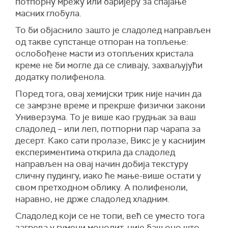
потпорну мрежу или баријеру за спајање
масних глобула.
То би објаснило зашто је сладолед направљен
од такве супстанце отпоран на топљење:
ослобођене масти из отопљених кристала
креме не би могле да се сливају, захваљујући
додатку полифенола.
Поред тога, овај хемијски трик није начин да
се замрзне време и прекрше физички закони
Универзума. То је више као грудњак за ваш
сладолед – или леп, потпорни пар чарапа за
десерт. Како сати пролазе, Викс је у каснијим
експериментима открила да сладолед
направљен на овај начин добија текстуру
сличну пудингу, иако ће мање-више остати у
свом претходном облику. А полифеноли,
наравно, не држе сладолед хладним.
Сладолед који се не топи, већ се уместо тога
загрева у гумени монолит, није баш оно што