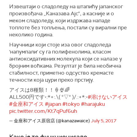
Извештаји о сладоледу на штапићу јапанског
произвођача „Каназава Ајс“, а касније и о
меком сладоледу, који издржава нападе
топлоте без топљења, постали су вирални пре
неколико година.
Научници који стоје иза овог сладоледа
'напумпали' су га полифенолима, класом
антиоксидативних молекула који се налазе у
бројним воћкама. Резултат је била необична
стабилност, приметно одсуство кремасте
течности која цури преко прстију.
アイスは8種類！！🍦🍨🌈
ALL500円です•:*+:.\( °▽° )/.:+*:•
#溶けないアイス
#金座和アイス
#japan
#tokyo
#harajuku
pic.twitter.com/Kt7qPuf6uh
— 金座和アイス原宿店 (@kanazawaice)
July 5, 2017
Како је то функционисало