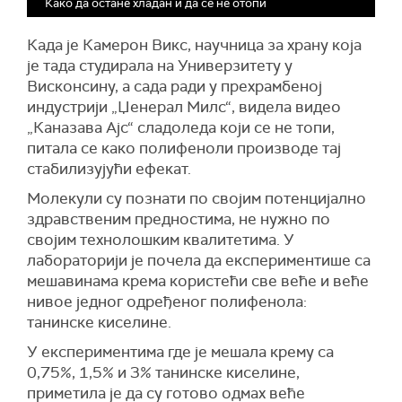
Како да остане хладан и да се не отопи
Када је Камерон Викс, научница за храну која
је тада студирала на Универзитету у
Висконсину, а сада ради у прехрамбеној
индустрији „Џенерал Милс“, видела видео
„Каназава Ајс“ сладоледа који се не топи,
питала се како полифеноли производе тај
стабилизујући ефекат.
Молекули су познати по својим потенцијално
здравственим предностима, не нужно по
својим технолошким квалитетима. У
лабораторији је почела да експериментише са
мешавинама крема користећи све веће и веће
нивое једног одређеног полифенола:
танинске киселине.
У експериментима где је мешала крему са
0,75%, 1,5% и 3% танинске киселине,
приметила је да су готово одмах веће