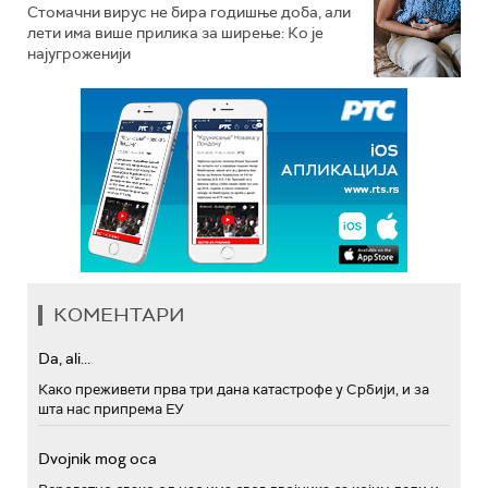
Стомачни вирус не бира годишње доба, али
лети има више прилика за ширење: Ко је
најугроженији
КОМЕНТАРИ
Da, ali...
Како преживети прва три дана катастрофе у Србији, и за
шта нас припрема ЕУ
Dvojnik mog oca