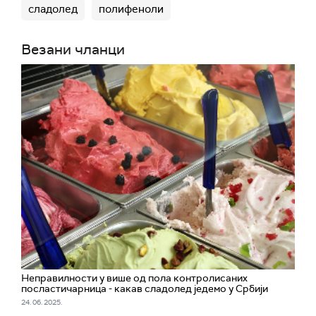
сладолед
полифеноли
Везани чланци
Неправилности у више од пола контролисаних
посластичарница - какав сладолед једемо у Србији
24. 06. 2025.