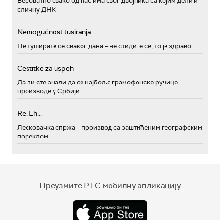
Вероватно свако од нас има свог двојника са којим дели и
сличну ДНК
Nemogućnost tusiranja
Не туширате се сваког дана – не стидите се, то је здраво
Cestitke za uspeh
Да ли сте знали да се најбоље грамофонске ручице
производе у Србији
Re: Eh...
Лесковачка спржа – производ са заштићеним географским
пореклом
Преузмите РТС мобилну апликацију