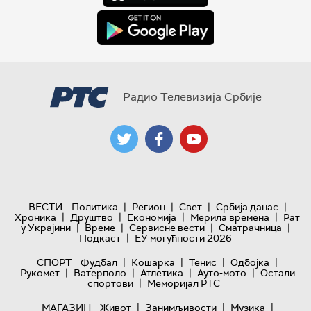
Радио Телевизија Србије
|
|
|
|
ВЕСТИ
Политика
Регион
Свет
Србија данас
|
|
|
|
Хроника
Друштво
Економија
Мерила времена
Рат
|
|
|
|
у Украјини
Време
Сервисне вести
Сматрачница
|
Подкаст
ЕУ могућности 2026
|
|
|
|
СПОРТ
Фудбал
Кошарка
Тенис
Одбојка
|
|
|
|
Рукомет
Ватерполо
Атлетика
Ауто-мото
Остали
|
спортови
Меморијал РТС
|
|
|
МАГАЗИН
Живот
Занимљивости
Музика