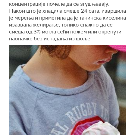
концентрације почеле да се згушњавају.
Након што је хладила смеше 24 сата, извршила
је мерења и приметила да је танинска киселина
изазвала желирање, толико снажно да се
смеша од 3% могла сећи ножем или окренути
наопачке без испадања из шоље.