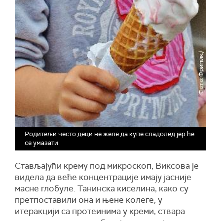
Родитељи често деци не желе да купе сладолед јер ће
се умазати
Стављајући крему под микроскоп, Виксова је
видела да веће концентрације имају јасније
масне глобуле. Танинска киселина, како су
претпоставили она и њене колеге, у
итеракцији са протеинима у креми, ствара