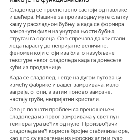
Сладолед се првенствено састоји од павлаке
и шећера. Машине за производњу муте слатку
кашу у расхладном бубњу, а када се формира
замрзнути филм на унутрашњости бубња,
стругач га одсеца. Ово спречава да кристали
леда нарасту до непријатне величине,
феномен који стоји иза благо назубљене
текстуре неког сладоледа када га донесете
кући из продавнице.
Када се сладолед, негде на дугом путовању
између фабрике и вашег замрзивача, мало
загреје, отопи, а затим поново замрзне,
настају груби, непријатни кристали.
Ово је познати проблем са преношењем
сладоледа из првог замрзивача у свет пун
температура већих од нуле. Произвођачи
сладоледа већ користе бројне стабилизаторе,
као што су карагенан из морских алги и гуар