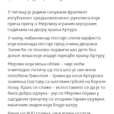
У питању је једини сачувани фрагмент
изгубљеног средњовековног рукописа који
прича причу о Мерлину и раним херојским
годинама на двору краља Артура.
У њему, мађионичар постаје слепи харфиста
који изненада нестаје пред очима дворана.
Затим ће се поново појавити као дете без
доњег веша које издаје наредбе краљу Артуру.
Мерлин који мења облик – чије моћи
очигледно потичу од тога што је син жене
оплођене ђаволом – тражи да носи Артурова
знамења (заставу са његовим грбом) на бојном
пољу. Краљ се слаже – испоставило се да је то
била добра одлука – јер се Мерлин појави у
одсудном тренутку са згодним тајним оружјем:
магичним змајем који бљује ватру.
Више од 400 година, овај крхки остатак