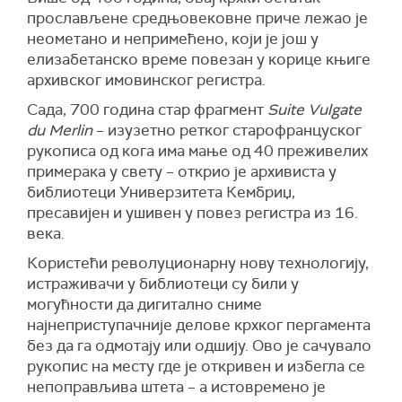
прослављене средњовековне приче лежао је
неометано и непримећено, који је још у
елизабетанско време повезан у корице књиге
архивског имовинског регистра.
Сада, 700 година стар фрагмент
Suite Vulgate
du Merlin
– изузетно ретког старофранцуског
рукописа од кога има мање од 40 преживелих
примерака у свету – открио је архивиста у
библиотеци Универзитета Кембриџ,
пресавијен и ушивен у повез регистра из 16.
века.
Користећи револуционарну нову технологију,
истраживачи у библиотеци су били у
могућности да дигитално сниме
најнеприступачније делове крхког пергамента
без да га одмотају или одшију. Ово је сачувало
рукопис на месту где је откривен и избегла се
непоправљива штета – а истовремено је