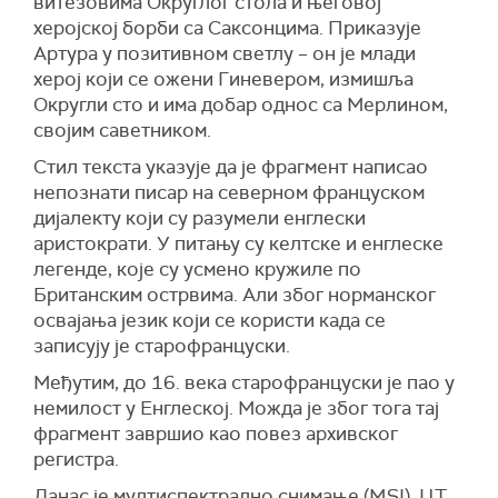
витезовима Округлог стола и његовој
херојској борби са Саксонцима. Приказује
Артура у позитивном светлу – он је млади
херој који се ожени Гиневером, измишља
Округли сто и има добар однос са Мерлином,
својим саветником.
Стил текста указује да је фрагмент написао
непознати писар на северном француском
дијалекту који су разумели енглески
аристократи. У питању су келтске и енглеске
легенде, које су усмено кружиле по
Британским острвима. Али због норманског
освајања језик који се користи када се
записују је старофранцуски.
Међутим, до 16. века старофранцуски је пао у
немилост у Енглеској. Можда је због тога тај
фрагмент завршио као повез архивског
регистра.
Данас је мултиспектрално снимање (MSI), ЦТ