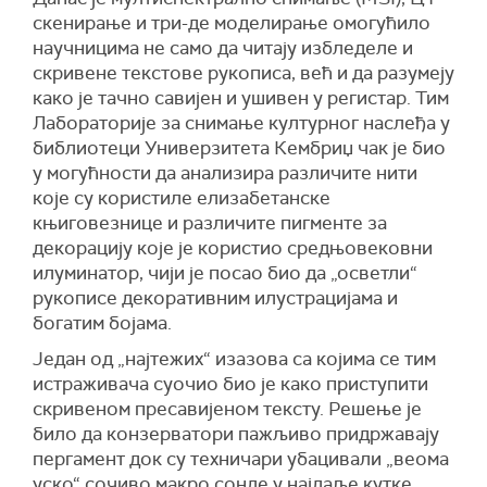
скенирање и три-де моделирање омогућило
научницима не само да читају избледеле и
скривене текстове рукописа, већ и да разумеју
како је тачно савијен и ушивен у регистар. Тим
Лабораторије за снимање културног наслеђа у
библиотеци Универзитета Кембриџ чак је био
у могућности да анализира различите нити
које су користиле елизабетанске
књиговезнице и различите пигменте за
декорацију које је користио средњовековни
илуминатор, чији је посао био да „осветли“
рукописе декоративним илустрацијама и
богатим бојама.
Један од „најтежих“ изазова са којима се тим
истраживача суочио био је како приступити
скривеном пресавијеном тексту. Решење је
било да конзерватори пажљиво придржавају
пергамент док су техничари убацивали „веома
уско“ сочиво макро сонде у најдаље кутке