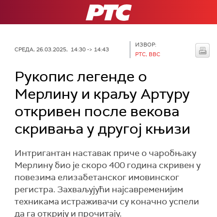
РТС
ИЗВОР:
СРЕДА, 26.03.2025, 14:30 -> 14:43
РТС, BBC
Рукопис легенде о
Мерлину и краљу Артуру
откривен после векова
скривања у другој књизи
Интригантан наставак приче о чаробњаку
Мерлину био је скоро 400 година скривен у
повезима елизабетанског имовинског
регистра. Захваљујући најсавременијим
техникама истраживачи су коначно успели
да га открију и прочитају.