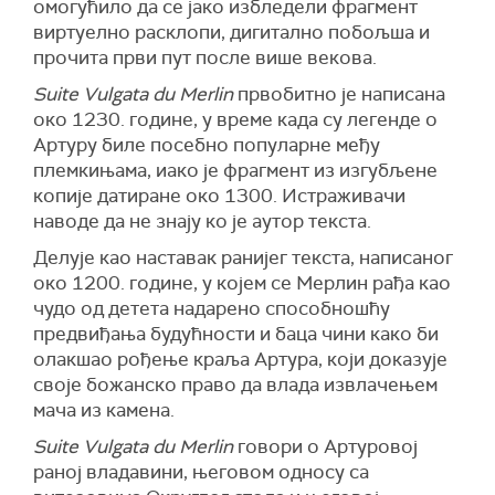
омогућило да се јако избледели фрагмент
виртуелно расклопи, дигитално побољша и
прочита први пут после више векова.
Suite Vulgata du Merlin
првобитно је написана
око 1230. године, у време када су легенде о
Артуру биле посебно популарне међу
племкињама, иако је фрагмент из изгубљене
копије датиране око 1300. Истраживачи
наводе да не знају ко је аутор текста.
Делује као наставак ранијег текста, написаног
око 1200. године, у којем се Мерлин рађа као
чудо од детета надарено способношћу
предвиђања будућности и баца чини како би
олакшао рођење краља Артура, који доказује
своје божанско право да влада извлачењем
мача из камена.
Suite Vulgata du Merlin
говори о Артуровој
раној владавини, његовом односу са