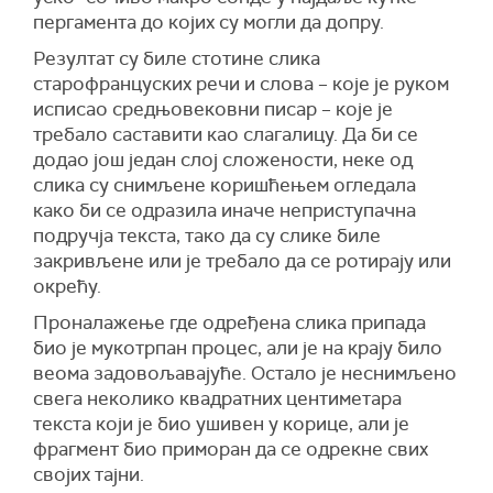
пергамента до којих су могли да допру.
Резултат су биле стотине слика
старофранцуских речи и слова – које је руком
исписао средњовековни писар – које је
требало саставити као слагалицу. Да би се
додао још један слој сложености, неке од
слика су снимљене коришћењем огледала
како би се одразила иначе неприступачна
подручја текста, тако да су слике биле
закривљене или је требало да се ротирају или
окрећу.
Проналажење где одређена слика припада
био је мукотрпан процес, али је на крају било
веома задовољавајуће. Остало је неснимљено
свега неколико квадратних центиметара
текста који је био ушивен у корице, али је
фрагмент био приморан да се одрекне свих
својих тајни.