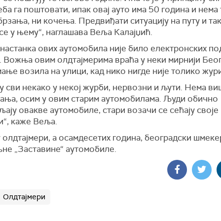
еба га поштовати,
и
пак овај ауто има 50 година и нема 
брзања, ни кочења.
Предви
ђ
ати
ситуацију на путу и та
се у њему“,
наглашава Веља Калајџић
.
настанка ових аутомобила није било е
лектронски
х
по
.
Вожња овим олдтајмерима враћа у н
еки мирнији Беог
мање возила на улици,
к
ад нико нигде није толико жур
у сви некако у некој журби, нервозни и љути. Нема ви
ања, осим у овим старим аутомобилама. Људи обично
љају
овак
в
е
аутомобиле,
с
тари возачи се сећају своје
и“,
каже Веља.
 олдтајмери, а осамдесетих година, београдски шмеке
љ
не
„
Заставине“
аутомобил
е
.
Олдтајмери