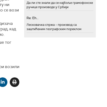
Да ли сте знали да се најбоље грамофонске
ту ни
ручице производе у Србији
ко се вози
Re: Eh...
дизач
а
Лесковачка спржа – производ са
рад, кад
заштићеним географским пореклом
ио.
ше тог
ри в
ози
ли