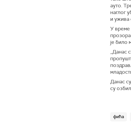
ауто.
Т
р
наг
л
ог
у
и ужива 
У време 
прозор
а
је било 
„Данас с
пропушт
поздрав
младост
Данас су
су
озби
фића