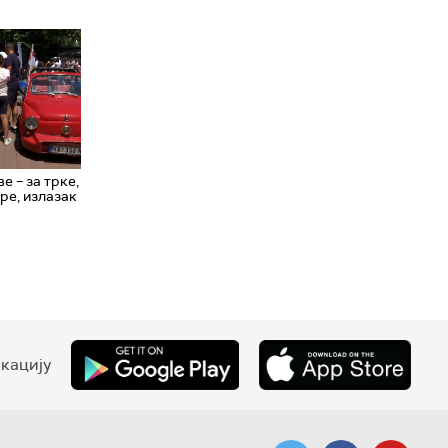
ве – за трке,
ре, излазак
кацију