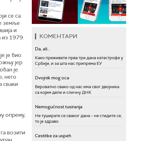
оји се
са
е земље
шија и
КОМЕНТАРИ
а
из 1979.
Da, ali...
е је био
Како преживети прва три дана катастрофе у
 вожњу
јер
Србији, и за шта нас припрема ЕУ
обан је.
, него
Dvojnik mog oca
а сваки
Вероватно свако од нас има свог двојника
са којим дели и сличну ДНК
Nemogućnost tusiranja
у опрему,
Не туширате се сваког дана – не стидите се,
то је здраво
 га возити
Cestitke za uspeh
гуран