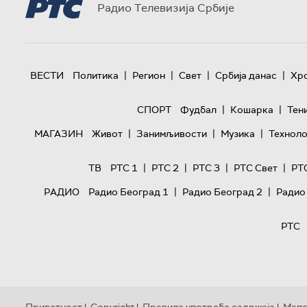
Радио Телевизија Србије
|
|
|
|
ВЕСТИ
Политика
Регион
Свет
Србија данас
Хр
|
|
СПОРТ
Фудбал
Кошарка
Тен
|
|
|
МАГАЗИН
Живот
Занимљивости
Музика
Техноло
|
|
|
|
ТВ
РТС 1
РТС 2
РТС 3
РТС Свет
РТ
|
|
РАДИО
Радио Београд 1
Радио Београд 2
Радио
РТС
Приватност
Copyright
Правила употребе садржаја
Мапа