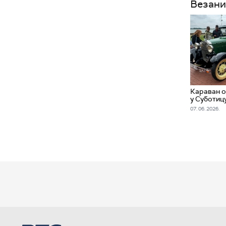
Везани
Караван о
у Суботиц
07. 06. 2026.