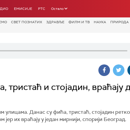
АДИО
ЕМИСИЈЕ
РТС
Остало
ЕМО
СВЕТ ПОЗНАТИХ
ЗДРАВЉЕ
ФИЛМ И ТВ
НАУКА
ПРИРОДА
, тристаћ и стојадин, враћају 
 улицама. Данас су фића, тристаћ, стојадин ретко
 јер их враћају у један мирнији, спорији Београд.