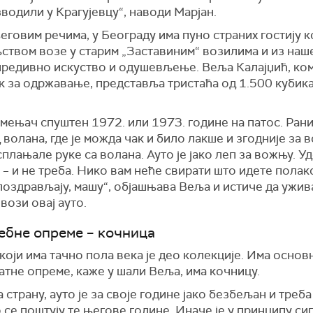
зводи
ли
у Крагујевцу“,
наводи Марјан
.
еговим речима, у
Београду има
пуно
страних гостију
к
ством возе у старим „
З
астав
и
ним
“
возилима
и и
з наш
предивно искуство и одушевљење.
Веља Калајџић, ком
к за одржавање, представља
триста
ћ
а
од
1.500 кубик
 мењач спуштен 1972. или 1973. године на патос. Раниј
 волана, где је можда чак и било лакше и згодније за
плањале руке са волана. Ауто је јако леп за вожњу. Уд
 – и не треба. Нико
вам
неће свирати што идете полако
поздрављају, машу“,
објашњава Веља и истиче да
ужив
вози овај ауто
.
ебне опреме – кочница
који има тачно пола века
је део колекције. И
ма
основн
атне опреме, каже у шали Веља,
има кочницу.
 страну, ауто је за своје године јако безбељан и треба
 се поштују те његове године. Иначе је у принципу си