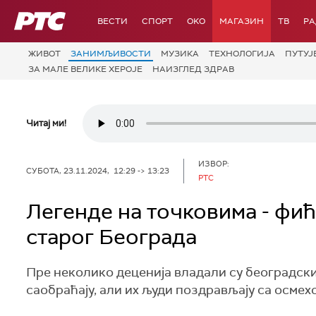
РТС
ВЕСТИ
СПОРТ
OKO
МАГАЗИН
ТВ
Р
ЖИВОТ
ЗАНИМЉИВОСТИ
МУЗИКА
ТЕХНОЛОГИЈA
ПУТУЈ
ЗА МАЛЕ ВЕЛИКЕ ХЕРОЈЕ
НАИЗГЛЕД ЗДРАВ
Читај ми!
ИЗВОР:
СУБОТА, 23.11.2024, 12:29 -> 13:23
РТС
Легенде на точковима - фића
старог Београда
Пре неколико деценија владали су београдским
саобраћају, али их људи поздрављају са осмехом