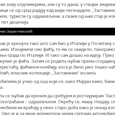
их зову олдтимерима, али су то данас у ствари змајеви
ци се од срца радују кад виде
легендарне
„
З
аставин
иле, т
уристи су одушевљени, а сваки од њих стар је и
 пет децени
ја
.
мио Зоран Николић
ав је кренула тако што сам био у Италији
у Поз
итану 
љима. Изнајмили смо
ф
ићу, то ми се свидело, панорамс
ње града по Италији. И тако сам дошао на идеју. Прв
 купио је
ф
ића. Затим се родила љубав према
с
тојадин
т
ристаћу,
ф
ићином комбију, ко
га
је било јако тешко на
лић, власник колекције „Заставиних“ возила.
билима је учио од оца који се, како Марјан каже, бав
а.
ла
се
љубав да кренем да сређујем и
рест
ау
рирам
'
З
ас
Београ
ђ
ани
–
одушевљени.
О
крећу се, машу, гледају, см
мобили их враћају у неко старо доба како је некад из
.
О
во је
и
за мене времеплов неких српских аутомобил