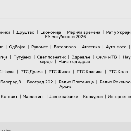
|
|
|
|
оника
Друштво
Економија
Мерила времена
Рат у Украји
ЕУ могућности 2026
|
|
|
|
|
|
ис
Одбојка
Рукомет
Ватерполо
Атлетика
Ауто-мото
|
|
|
|
|
гијa
Путујемо
Свет познатих
Здравље
Филм и ТВ
Нау
|
хероје
Наизглед здрав
|
|
|
|
С Наука
РТС Драма
РТС Живот
РТС Класика
РТС Коло
|
|
|
 Београд 3
Београд 202
Радио Плетеница
Радио Рокенро
Архив
|
|
|
|
Контакт
Маркетинг
Јавне набавке
Конкурси
Интернет п
 сајта