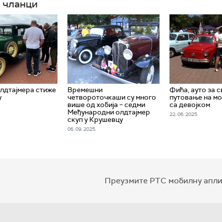
 чланци
лдтајмера стиже
Времешни
Фића, ауто за с
у
четвороточкаши су много
путовање на мо
више од хобија – седми
са девојком
Међународни олдтајмер
22. 06. 2025.
скуп у Крушевцу
06. 09. 2025.
Преузмите РТС мобилну апли