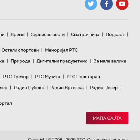
|
|
|
|
|
ни
Време
Сервисне вести
Сматрачница
Подкаст
|
Остали спортови
Меморијал РТС
|
|
|
ка
Природа
Дигитални предузетник
За мале велике
|
|
|
РТС Трезор
РТС Музика
РТС Полетарац
|
|
|
|
лер
Радио Џубокс
Радио Вртешка
Радио Џезер
ортал
МАПА САЈТА
Copyright © 2008 - 2026 РТС. Сва права задржана.