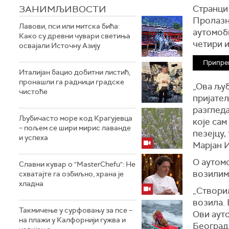
ЗАНИМЉИВОСТИ
Странци 
Пролазни
Лавови, пси или митска бића:
ауто
моб
Како су древни чувари светиња
четири и
освајали Источну Азију
Припре
Италијан бацио добитни листић,
пронашли га радници градске
„Ова љуб
чистоће
пријате
разгледа
Љубичасто море код Крагујевца
које сам
– пољем се шири мирис лаванде
п
езејцу,
и успеха
Марјан И
О аутомо
Славни кувар о "MasterChefu": Не
возилим
схватајте га озбиљно, храна је
хладна
„
С
твори
возила.
Такмичење у сурфовању за псе –
Ови ауто
на плажи у Калфорнији гужва и
Београд