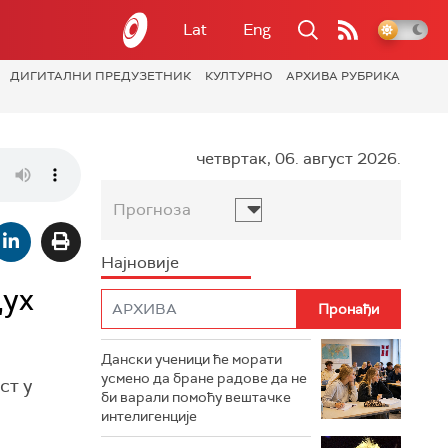
Lat
Eng
ДИГИТАЛНИ ПРЕДУЗЕТНИК
КУЛТУРНО
АРХИВА РУБРИКА
четвртак, 06. август 2026.
Прогноза
Најновије
дух
Дански ученици ће морати
усмено да бране радове да не
ст у
би варали помоћу вештачке
интелигенције