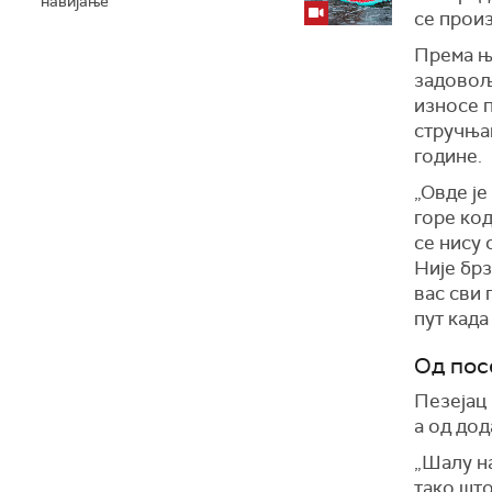
навијање
се
прои
Према њ
задовољ
износе 
стручња
године
.
„Овде је
горе код
с
е нис
у
с
Није брз
вас сви 
пут кад
а
Од пос
П
езеј
а
ц
а од дод
„Шалу на
тако што