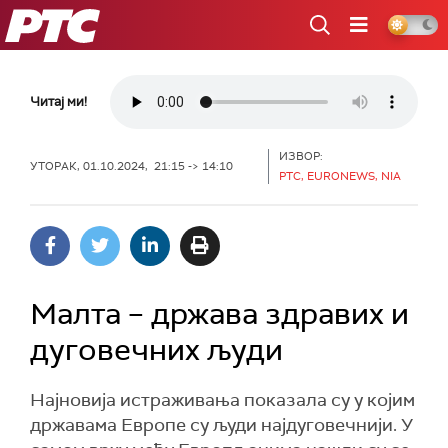
РТС
Читај ми!
ИЗВОР:
УТОРАК, 01.10.2024, 21:15 -> 14:10
РТС, EURONEWS, NIA
Малта – држава здравих и
дуговечних људи
Најновија истраживања показала су у којим
државама Европе су људи најдуговечнији. У