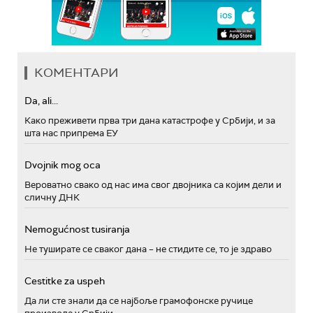
КОМЕНТАРИ
Da, ali...
Како преживети прва три дана катастрофе у Србији, и за
шта нас припрема ЕУ
Dvojnik mog oca
Вероватно свако од нас има свог двојника са којим дели и
сличну ДНК
Nemogućnost tusiranja
Не туширате се сваког дана – не стидите се, то је здраво
Cestitke za uspeh
Да ли сте знали да се најбоље грамофонске ручице