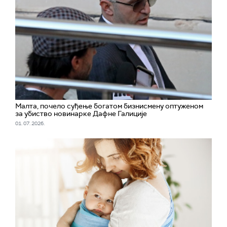
Малта, почело суђење богатом бизнисмену оптуженом
за убиство новинарке Дафне Галиције
01. 07. 2026.