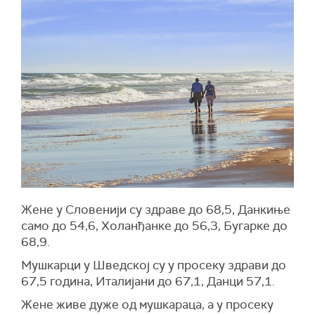
Жене у Словенији су здраве до 68,5, Данкиње
само до 54,6, Холанђанке до 56,3, Бугарке до
68,9.
Мушкарци у Шведској су у просеку здрави до
67,5 година, Италијани до 67,1, Данци 57,1.
Жене живе дуже од мушкараца, а у просеку