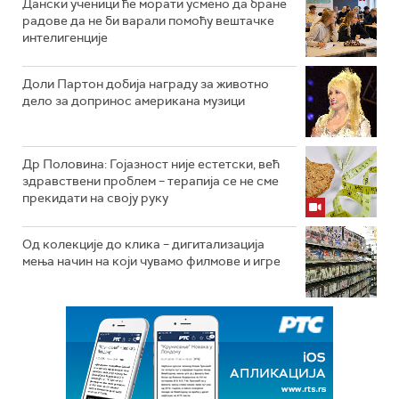
Дански ученици ће морати усмено да бране
радове да не би варали помоћу вештачке
интелигенције
Доли Партон добија награду за животно
дело за допринос американа музици
Др Половина: Гојазност није естетски, већ
здравствени проблем – терапија се не сме
прекидати на своју руку
Од колекције до клика – дигитализација
мења начин на који чувамо филмове и игре