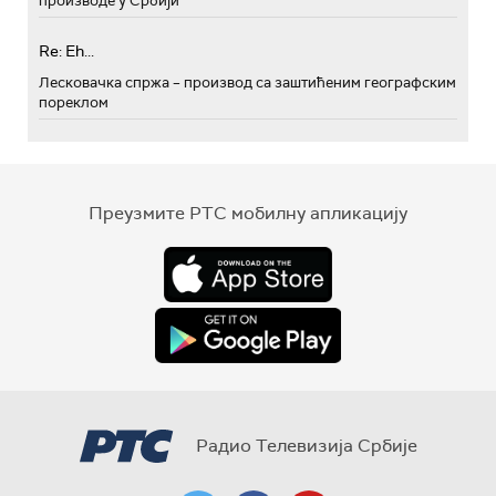
производе у Србији
Re: Eh...
Лесковачка спржа – производ са заштићеним географским
пореклом
Преузмите РТС мобилну апликацију
Радио Телевизија Србије