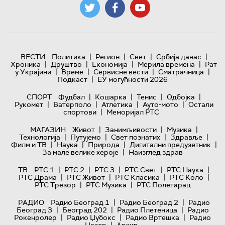
|
|
|
|
ВЕСТИ
Политика
Регион
Свет
Србија данас
|
|
|
|
Хроника
Друштво
Економија
Мерила времена
Рат
|
|
|
|
у Украјини
Време
Сервисне вести
Сматрачница
|
Подкаст
ЕУ могућности 2026
|
|
|
|
СПОРТ
Фудбал
Кошарка
Тенис
Одбојка
|
|
|
|
Рукомет
Ватерполо
Атлетика
Ауто-мото
Остали
|
спортови
Меморијал РТС
|
|
|
МАГАЗИН
Живот
Занимљивости
Музика
|
|
|
|
Технологијa
Путујемо
Свет познатих
Здравље
|
|
|
|
Филм и ТВ
Наука
Природа
Дигитални предузетник
|
За мале велике хероје
Наизглед здрав
|
|
|
|
|
ТВ
РТС 1
РТС 2
РТС 3
РТС Свет
РТС Наука
|
|
|
|
РТС Драма
РТС Живот
РТС Класика
РТС Коло
|
|
РТС Трезор
РТС Музика
РТС Полетарац
|
|
РАДИО
Радио Београд 1
Радио Београд 2
Радио
|
|
|
Београд 3
Београд 202
Радио Плетеница
Радио
|
|
|
Рокенролер
Радио Џубокс
Радио Вртешка
Радио
|
Џезер
Архив