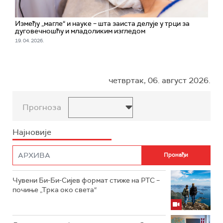
Између „магле“ и науке – шта заиста делује у трци за
дуговечношћу и младоликим изгледом
19. 04. 2026.
четвртак, 06. август 2026.
Прогноза
Најновије
Чувени Би-Би-Сијев формат стиже на РТС –
почиње „Трка око света“