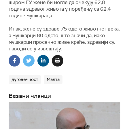
широм ЕУ жене би могле да очекују 62,8
година здравог живота у поређењу са 62,4
године мушкараца.
Ипак, жене су здраве 75 одсто животног века,
а мушкарци 80 одсто, што значи да, иако
мушкарци просечно живе краће, здравији су,
наводи се у извештају.
дуговечност
Малта
Везани чланци