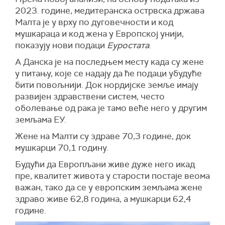
202
3
. године, медитеранска острвска држава
Малта је у врху по дуговечности и код
мушкараца и код жена
у Европској унији,
показују нови подаци
Еуростата
.
А Данска је на последњем месту када су жене
у питању, које се надају да ће подаци убудуће
бити повољнији. Док нордијске земље имају
развијен здравствени систем, често
оболевање од рака је тамо веће него у другим
земљама ЕУ.
Жене на Малти су здраве 70,3 године, док
мушкарци 70,1 годину.
Будући да Европљани живе дуже него икад
пре, квалитет живота у старости постаје веома
важан,
тако да се у европским земљама жене
здраво живе 62,8 година, а мушкарци 62,4
године.