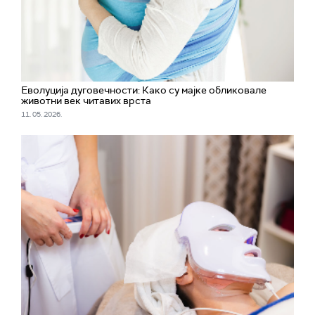
Еволуција дуговечности: Како су мајке обликовале
животни век читавих врста
11. 05. 2026.