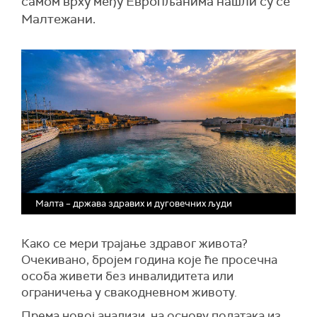
самом врху међу Европљанима нашли су се
Малтежани.
Малта – држава здравих и дуговечних људи
Како се мери трајање здравог живота?
Очекивано,
број
ем
година које ће просечна
особа живети без инвалидитета или
ограничења у свакодневном животу.
Према новој анализи, на основу података из