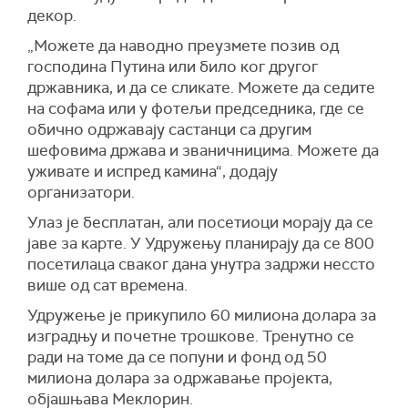
декор.
„Можете да наводно преузмете позив од
господина Путина или било ког другог
државника, и да се сликате. Можете да седите
на софама или у фотељи председника, где се
обично одржавају састанци са другим
шефовима држава и званичницима. Можете да
уживате и испред камина“, додају
организатори.
Улаз је бесплатан, али посетиоци морају да се
јаве за карте. У Удружењу планирају да се 800
посетилаца сваког дана унутра задржи нессто
више од сат времена.
Удружење је прикупило 60 милиона долара за
изградњу и почетне трошкове. Тренутно се
ради на томе да се попуни и фонд од 50
милиона долара за одржавање пројекта,
објашњава Меклорин.