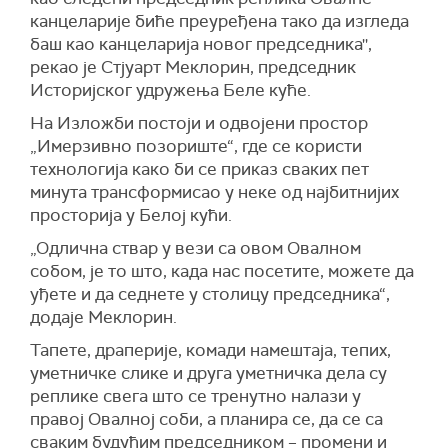
канцеларије биће преуређена тако да изгледа
баш као канцеларија новог председника'',
рекао је Стјуарт Меклорин, председник
Историјског удружења Беле куће.
На Изложби постоји и одвојени простор
„Имерзивно позориште“, где се користи
технологија како би се приказ сваких пет
минута трансформисао у неке од најбитнијих
просторија у Белој кући.
„Одлична ствар у вези са овом Овалном
собом, је то што, када нас посетите, можете да
уђете и да седнете у столицу председника“,
додаје Меклорин.
Тапете, драперије, комади намештаја, тепих,
уметничке слике и друга уметничка дела су
реплике свега што се тренутно налази у
правој Овалној соби, а планира се, да се са
сваким будућим председником – промени и