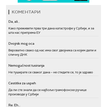
КОМЕНТАРИ
Da, ali...
Како преживети прва три дана катастрофе у Србији, и за
шта нас припрема ЕУ
Dvojnik mog oca
Вероватно свако од нас има свог двојника са којим дели и
сличну ДНК
Nemogućnost tusiranja
Не туширате се сваког дана – не стидите се, то је здраво
Cestitke za uspeh
Да ли сте знали да се најбоље грамофонске ручице
производе у Србији
Re: Eh...