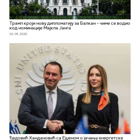
Трамп кроји нову дипломатију за Балкан – чиме се водио
код номинације Мајкла Јанга
02. 06. 2026.
Ђедовић Хандановић са Ејџеном о јачању енергетске