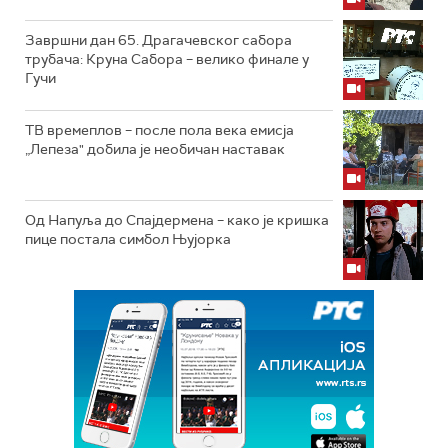
Завршни дан 65. Драгачевског сабора
трубача: Круна Сабора – велико финале у
Гучи
ТВ времеплов – после пола века емисја
„Лепеза" добила је необичан наставак
Од Напуља до Спајдермена – како је кришка
пице постала симбол Њујорка