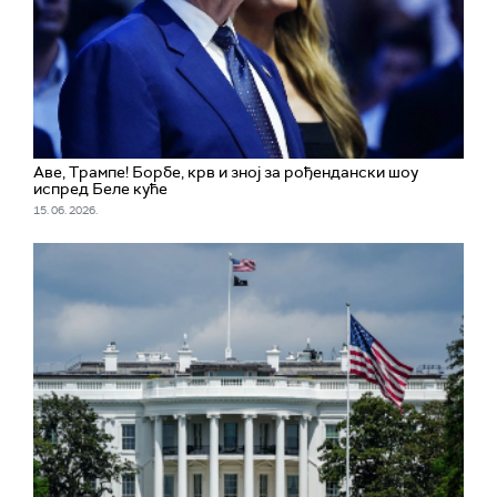
Аве, Трампе! Борбе, крв и зној за рођендански шоу
испред Беле куће
15. 06. 2026.