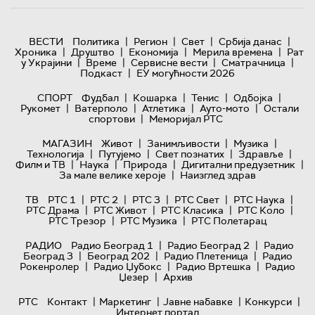
|
|
|
|
ВЕСТИ
Политика
Регион
Свет
Србија данас
|
|
|
|
Хроника
Друштво
Економија
Мерила времена
Рат
|
|
|
|
у Украјини
Време
Сервисне вести
Сматрачница
|
Подкаст
ЕУ могућности 2026
|
|
|
|
СПОРТ
Фудбал
Кошарка
Тенис
Одбојка
|
|
|
|
Рукомет
Ватерполо
Атлетика
Ауто-мото
Остали
|
спортови
Меморијал РТС
|
|
|
МАГАЗИН
Живот
Занимљивости
Музика
|
|
|
|
Технологијa
Путујемо
Свет познатих
Здравље
|
|
|
|
Филм и ТВ
Наука
Природа
Дигитални предузетник
|
За мале велике хероје
Наизглед здрав
|
|
|
|
|
ТВ
РТС 1
РТС 2
РТС 3
РТС Свет
РТС Наука
|
|
|
|
РТС Драма
РТС Живот
РТС Класика
РТС Коло
|
|
РТС Трезор
РТС Музика
РТС Полетарац
|
|
РАДИО
Радио Београд 1
Радио Београд 2
Радио
|
|
|
Београд 3
Београд 202
Радио Плетеница
Радио
|
|
|
Рокенролер
Радио Џубокс
Радио Вртешка
Радио
|
Џезер
Архив
|
|
|
|
РТС
Контакт
Маркетинг
Јавне набавке
Конкурси
Интернет портал