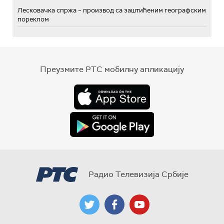
Лесковачка спржа – производ са заштићеним географским
пореклом
Преузмите РТС мобилну апликацију
Радио Телевизија Србије