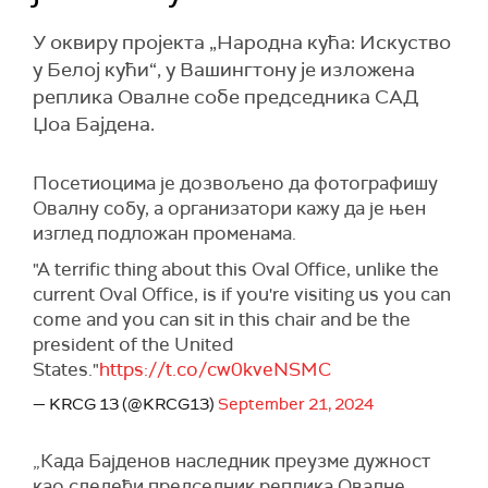
У оквиру пројекта „Народна кућа: Искуство
у Белој кући“, у Вашингтону је изложена
реплика Овалне собе председника САД
Џоа Бајдена.
Посетиоцима је дозвољено да фотографишу
Овалну собу, а организатори кажу да је њен
изглед подложан променама.
"A terrific thing about this Oval Office, unlike the
current Oval Office, is if you're visiting us you can
come and you can sit in this chair and be the
president of the United
States."
https://t.co/cw0kveNSMC
— KRCG 13 (@KRCG13)
September 21, 2024
„Када Бајденов наследник преузме дужност
као следећи председник реплика Овалне