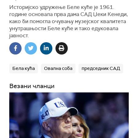
Историјско удружење Беле куће је 1961.
године основала прва дама САД Џеки Кенеди,
како би помогла очувању музејског квалитета
унутрашњости Беле куће и тако едуковала
јавност.
Бела кућа
Овална соба
председник САД
Везани чланци