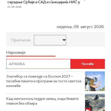
сарадње Србије и САД и санкцијама НИС-у
01. 06. 2026.
недеља, 09. август 2026.
Прогноза
Најновије
Златибор се повезује са Експом 2027 –
посебни пакети и програми за госте светске
изложбе
Кад нилски коњ појури чамац, онда бежите
главом без обзира