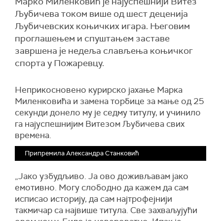
Марко Миленковић је најуспешнији Витез
Љубичева током више од шест деценија
Љубичевских коњичких игара. Његовим
проглашењем и спуштањем заставе
завршена је недеља слављења коњичког
спорта у Пожаревцу.
Неприкосновено курирско јахање Марка
Миленковића и замена торбице за мање од 25
секунди донело му је седму титулу, и учинило
га најуспешнијим Витезом Љубичева свих
времена.
Припремила Александра Станковић
„Јако узбудљиво. Ја ово доживљавам јако
емотивно. Могу слободно да кажем да сам
исписао историју, да сам најтрофејнији
такмичар са највише титула. Све захваљујући