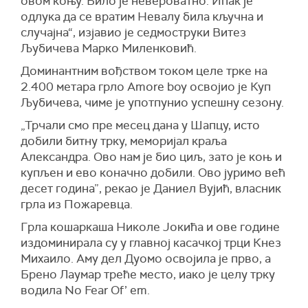
овом коњу. Било је невероватно. Ипак је
одлука да се вратим Невалу била кључна и
случајна“, изјавио је седмоструки Витез
Љубичева Марко Миленковић.
Доминантним вођством током целе трке на
2.400 метара грло Amore boy освојио је Куп
Љубичева, чиме је употпунио успешну сезону.
„Трчали смо пре месец дана у Шапцу, исто
добили битну трку, меморијал краља
Александра. Ово нам је био циљ, зато је коњ и
купљен и ево коначно добили. Ово јуримо већ
десет година”, рекао је Даниел Вујић, власник
грла из Пожаревца.
Грла кошаркаша Николе Јокића и ове године
издоминирала су у главној касачкој трци Кнез
Михаило. Амy дел Дуомо освојила је прво, а
Брено Лаумар треће место, иако је целу трку
водила No Fear Of’ em.