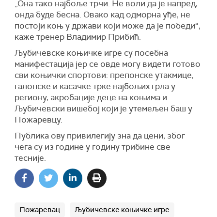
„Она тако најбоље трчи. Не воли да је напред,
онда буде бесна. Овако кад одморна уђе, не
постоји коњ у држави који може да је победи“,
каже тренер Владимир Прибић.
Љубичевске коњичке игре су посебна
манифестација јер се овде могу видети готово
сви коњички спортови: препонске утакмице,
галопске и касачке трке најбољих грла у
региону, акробације деце на коњима и
Љубичевски вишебој који је утемељен баш у
Пожаревцу.
Публика ову привилегију зна да цени, због
чега су из године у годину трибине све
тесније.
Пожаревац
Љубичевске коњичке игре