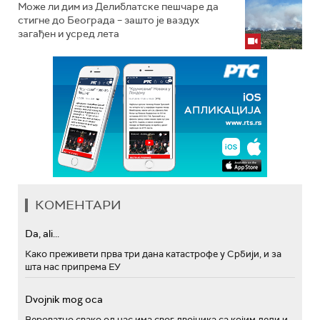
Може ли дим из Делиблатске пешчаре да
стигне до Београда – зашто је ваздух
загађен и усред лета
КОМЕНТАРИ
Da, ali...
Како преживети прва три дана катастрофе у Србији, и за
шта нас припрема ЕУ
Dvojnik mog oca
Вероватно свако од нас има свог двојника са којим дели и