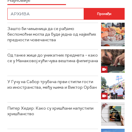
Најновије
Зашто би чињеница да се рађамо
беспомоћни могла да буде једна од највећих
предности човечанства
Од танке жице до уникатних предмета – како
се у Манаковој кући чува вештина филиграна
У Гучу на Сабор трубача први стигли гости
из иностранства, међу њима и Виктор Орбан
Питер Хедер: Како су хришћани напустили
хришћанство