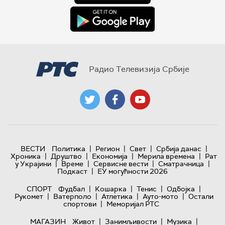
Радио Телевизија Србије
|
|
|
|
ВЕСТИ
Политика
Регион
Свет
Србија данас
|
|
|
|
Хроника
Друштво
Економија
Мерила времена
Рат
|
|
|
|
у Украјини
Време
Сервисне вести
Сматрачница
|
Подкаст
ЕУ могућности 2026
|
|
|
|
СПОРТ
Фудбал
Кошарка
Тенис
Одбојка
|
|
|
|
Рукомет
Ватерполо
Атлетика
Ауто-мото
Остали
|
спортови
Меморијал РТС
|
|
|
МАГАЗИН
Живот
Занимљивости
Музика