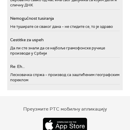
сличну ДНК
Nemogućnost tusiranja
Не туширате се сваког дана – не стидите се, то је здраво
Cestitke za uspeh
Да ли сте знали да се најбоље грамофонске ручице
производе у Србији
Re: Eh...
Лесковачка спржа – производ са заштићеним географским
пореклом
Преузмите РТС мобилну апликацију