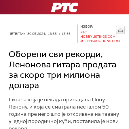
РТС
ИЗВОР:
РТС,
ЧЕТВРТАК, 30.05.2024, 13:55 -> 13:56
HOBBYLISTINGS.COM,
JULIENSAUCTIONS.COM
Оборени сви рекорди,
Ленонова гитара продата
за скоро три милиона
долара
Гитара која је некада припадала Џону
Ленону, и која се сматрала несталом 50
година пре него што је откривена на тавану
у једној породичној кући, поставила је нови
рекорд.