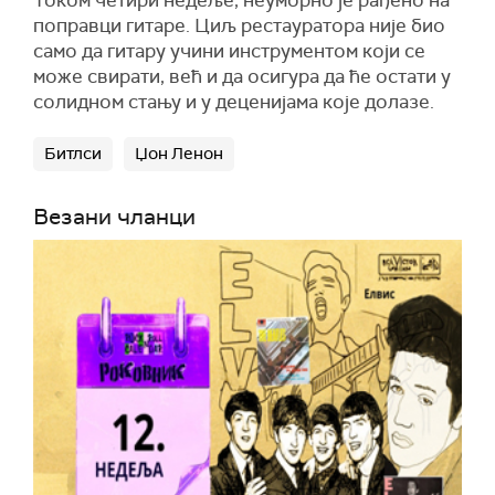
Током четири недеље, неуморно је рађено на
поправци гитаре. Циљ рестауратора није био
само да гитару учини инструментом који се
може свирати, већ и да осигура да ће остати у
солидном стању и у деценијама које долазе.
Битлси
Џон Ленон
Везани чланци