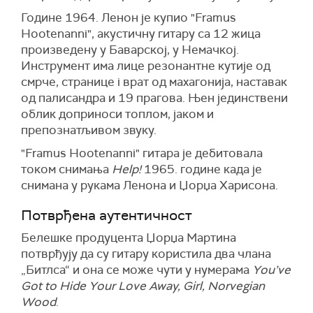
Године 1964. Ленон је купио "Framus
Hootenanni", акустичну гитару са 12 жица
произведену у Баварској, у Немачкој.
Инструмент има лице резонантне кутије од
смрче, странице i врат од махагонија, наставак
од палисандра и 19 прагова. Њен јединствени
облик доприноси топлом, јаком и
препознатљивом звуку.
"Framus Hootenanni" гитара је дебитовала
током снимања
Help!
1965. године када је
снимана у рукама Ленона и Џорџа Харисона.
Потврђена аутентичност
Белешке продуцента Џорџа Мартина
потврђују да су гитару користила два члана
„Битлса“ и она се може чути у нумерама
You’ve
Got to Hide Your Love Away, Girl, Norvegian
Wood
.