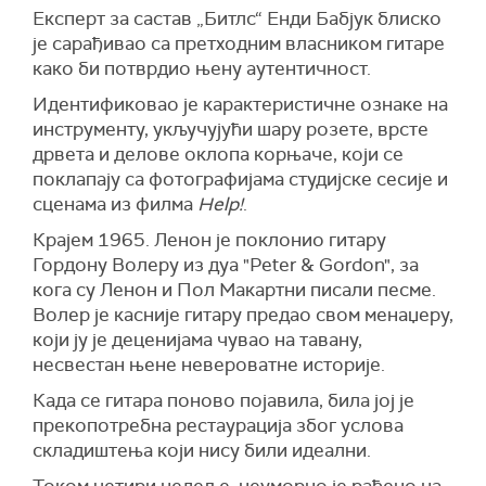
Експерт за састав „Битлс“ Енди Бабјук блиско
је сарађивао са претходним власником гитаре
како би потврдио њену аутентичност.
Идентификовао је карактеристичне ознаке на
инструменту, укључујући шару розете, врсте
дрвета и делове оклопа корњаче, који се
поклапају са фотографијама студијске сесије и
сценама из филма
Help!
.
Крајем 1965. Ленон је поклонио гитару
Гордону Волеру из дуа "Peter & Gordon", за
кога су Ленон и Пол Макартни писали песме.
Волер је касније гитару предао свом менаџеру,
који ју је деценијама чувао на тавану,
несвестан њене невероватне историје.
Када се гитара поново појавила, била јој је
прекопотребна рестаурација због услова
складиштења који нису били идеални.