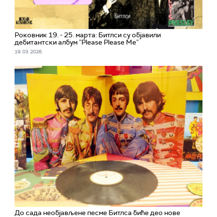
Роковник 19. - 25. марта: Битлси су објавили
дебитантски албум ”Please Please Me”
19. 03. 2026.
До сада необјављене песме Битлса биће део нове