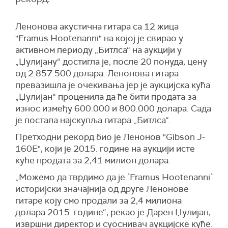
Ленонова акустична гитара са 12 жица
"Framus Hootenanni" на којој је свирао у
активном периоду „Битлса“ на аукцији у
„Џулијану“ достигла је, после 20 понуда, цену
од 2.857.500 долара. Ленонова гитара
превазишла је очекивања јер је аукцијска кућа
„Џулијан“ проценила да ће бити продата за
износ између 600.000 и 800.000 долара. Сада
је постала најскупља гитара „Битлса“.
Претходни рекорд био је Ленонов "Gibson J-
160E", који је 2015. године на аукцији исте
куће продата за 2,41 милион долара.
„Можемо да тврдимо да је `Framus Hootenanni`
историјски значајнија од друге Ленонове
гитаре коју смо продали за 2,4 милиона
долара 2015. године“, рекао је Дарен Џулијан,
извршни директор и суоснивач аукцијске куће.