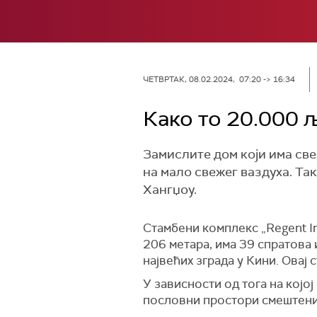
ЧЕТВРТАК, 08.02.2024, 07:20 -> 16:34
Како то 20.000 љ
Замислите дом који има све 
на мало свежег ваздуха. Та
Хангџоу.
Стамбени комплекс „Regent In
206 метара, има 39 спратова 
највећих зграда у Кини. Овај
У зависности од тога на којој
пословни простори смештени 