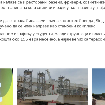
 налазе се и ресторани, базени, фризери, козметички
бог начина на који се живи и ради у њој, називају „н
е да је зграда била замишљена као хотел бренда „Singa
лучено да се ипак направи као стамбени комплекс.
лавном изнајмљују студенти, млади стручњаци и власн
кошта око 195 евра месечно, а најам већих са терасо