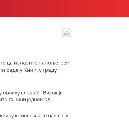
ате да излазите напоље, сем
зграде у Кини, у граду
у облику слова S. Висок је
што га чини једном од
 оквиру комплекса се налазе и