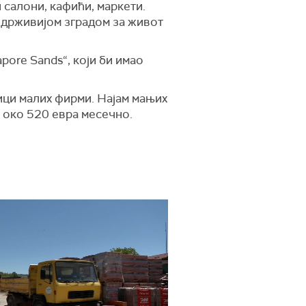
 салони, кафићи, маркети.
ајодрживијом зградом за живот
pore Sands“, који би имао
ици малих фирми. Најам мањих
м око 520 евра месечно.