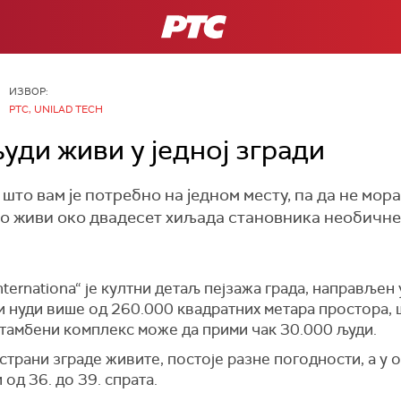
РТС
ИЗВОР:
РТС, UNILAD TECH
уди живи у једној згради
што вам је потребно на једном месту, па да не мор
ко живи око двадесет хиљада становника необичне 
ternationa“ је култни детаљ пејзажа града, направљен 
и нуди више од 260.000 квадратних метара простора, 
 стамбени комплекс може да прими чак 30.000 људи.
 страни зграде живите, постоје разне погодности, а у
од 36. до 39. спрата.