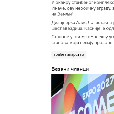
У оквиру стамбеног комплекса
Иначе, ову необичну зграду, з
на Земљи“.
Дизајнерка Алис Ло, истакла ј
шест звездица. Касније је од
Станове у овом комплексу уг
станова који немају прозоре 
грађевинарство
Везани чланци