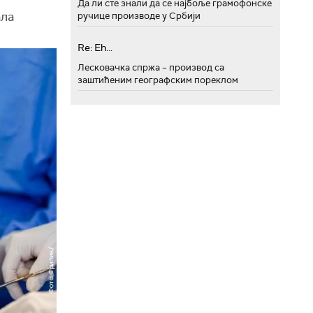
Да ли сте знали да се најбоље грамофонске
ала
ручице производе у Србији
Re: Eh...
Лесковачка спржа – производ са
заштићеним географским пореклом