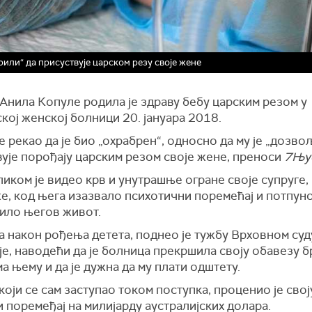
или“ да присуствује царском резу своје жене
Анила Копуле родила је здраву бебу царским резом у
ој женској болници 20. јануара 2018.
е рекао да је био „охрабрен“, односно да му је „дозво
ује порођају царским резом своје жене, преноси
7Њу
иком је видео крв и унутрашње огране своје супруге, 
е, код њега изазвало психотични поремећај и потпун
ило његов живот.
а након рођења детета, поднео је тужбу Врховном суд
е, наводећи да је болница прекршила своју обавезу б
а њему и да је дужна да му плати одштету.
који се сам заступао током поступка, проценио је свој
 поремеђај на милијарду аустралијских долара.