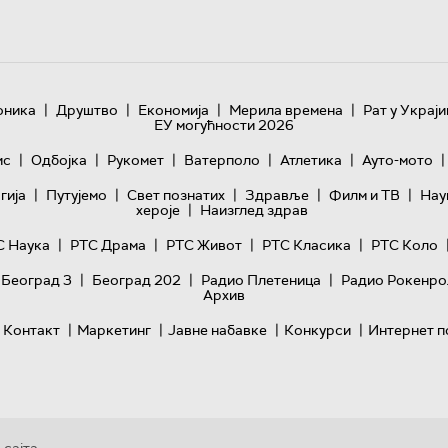
|
|
|
|
оника
Друштво
Економија
Мерила времена
Рат у Украји
ЕУ могућности 2026
|
|
|
|
|
|
ис
Одбојка
Рукомет
Ватерполо
Атлетика
Ауто-мото
|
|
|
|
|
гијa
Путујемо
Свет познатих
Здравље
Филм и ТВ
Нау
|
хероје
Наизглед здрав
|
|
|
|
С Наука
РТС Драма
РТС Живот
РТС Класика
РТС Коло
|
|
|
 Београд 3
Београд 202
Радио Плетеница
Радио Рокенро
Архив
|
|
|
|
Контакт
Маркетинг
Јавне набавке
Конкурси
Интернет п
 сајта