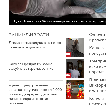
Тужио болницу за 643 милиона долара зато што су га „охрабр
ЗАНИМЉИВОСТИ
Супруга 
Краљевск
Дивља свиња залутала на метро
станицу у Будимпешти
Копула ј
присуств
Том прил
Како се Предраг из Врања
како каж
заљубио у старе часовнике
поремет
Годинам
Викториј
Чудан случај криминала –
Јапанка наручила више од 2.000
има прем
производа вредних десетине
Копула, 
милиона евра и потом их
отказала
психички