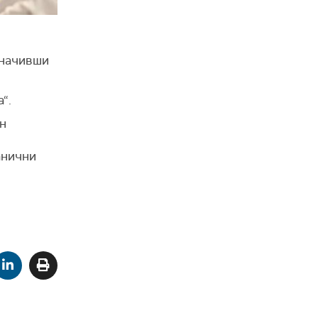
значивши
“.
ен
анични