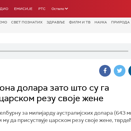
АДИО
ЕМИСИЈЕ
РТС
Остало
ЕМО
СВЕТ ПОЗНАТИХ
ЗДРАВЉЕ
ФИЛМ И ТВ
НАУКА
ПРИРОДА
на долара зато што су га
 царском резу своје жене
Мелбурну за милијарду аустралијских долара (643 
 му да присуствује царском резу своје жене, тврдећ