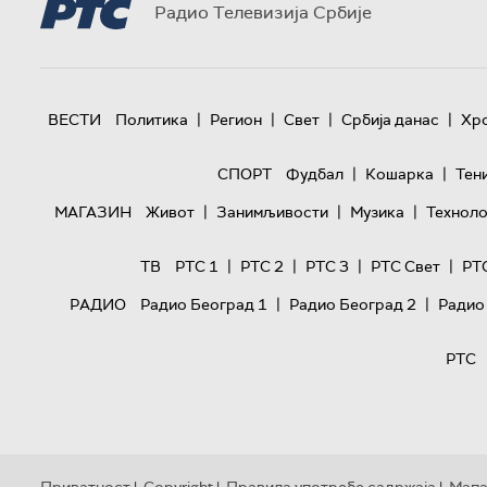
Радио Телевизија Србије
|
|
|
|
ВЕСТИ
Политика
Регион
Свет
Србија данас
Хр
|
|
СПОРТ
Фудбал
Кошарка
Тен
|
|
|
МАГАЗИН
Живот
Занимљивости
Музика
Техноло
|
|
|
|
ТВ
РТС 1
РТС 2
РТС 3
РТС Свет
РТ
|
|
РАДИО
Радио Београд 1
Радио Београд 2
Радио
РТС
Приватност
Copyright
Правила употребе садржаја
Мапа