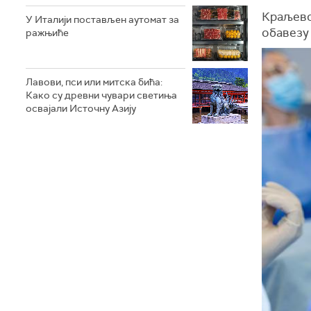
Краљевск
У Италији постављен аутомат за
обавезу 
ражњиће
Лавови, пси или митска бића:
Како су древни чувари светиња
освајали Источну Азију