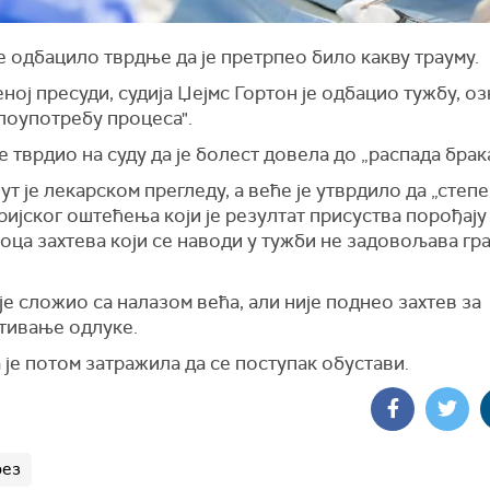
е одбацило тврдње да је претрпео било какву трауму.
ној пресуди, судија Џејмс Гортон је одбацио тужбу, о
злоупотребу процеса".
е тврдио на суду да је болест довела до „распада брака
т је лекарском прегледу, а веће је утврдило да „степ
ријског оштећења који је резултат присуства порођају
оца захтева који се наводи у тужби не задовољава гр
је сложио са налазом већа, али није поднео захтев за
тивање одлуке.
је потом затражила да се поступак обустави.
рез