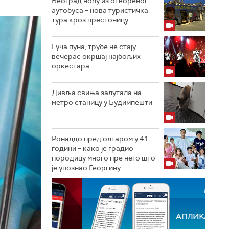
Београд ноћу из отвореног
аутобуса – нова туристичка
тура кроз престоницу
Гуча пуна, трубе не стају –
вечерас окршај најбољих
оркестара
Дивља свиња залутала на
метро станицу у Будимпешти
Роналдо пред олтаром у 41.
години – како је градио
породицу много пре него што
је упознао Георгину