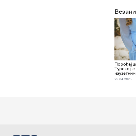
Везани
Порођај ц
Турској је
изузетним
25. 04. 2025.