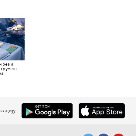
 рез и
струмент
ра
кацију