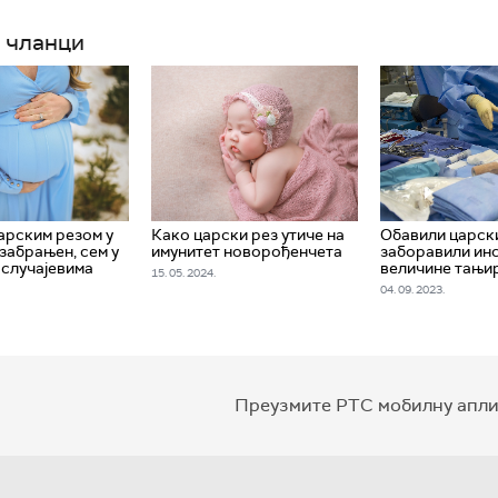
 чланци
арским резом у
Како царски рез утиче на
Обавили царски
 забрањен, сем у
имунитет новорођенчета
заборавили ин
 случајевима
величине тањи
15. 05. 2024.
04. 09. 2023.
Преузмите РТС мобилну апли