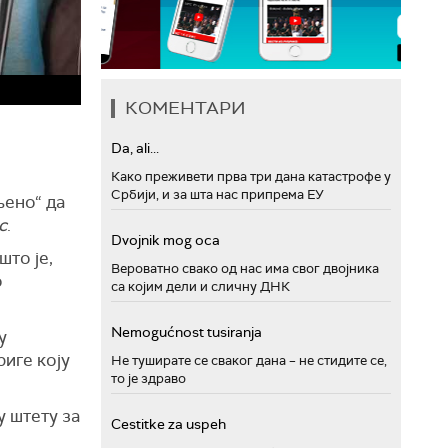
КОМЕНТАРИ
Da, ali...
Како преживети прва три дана катастрофе у
Србији, и за шта нас припрема ЕУ
љено“ да
с
.
Dvojnik mog oca
што је,
Вероватно свако од нас има свог двојника
о
са којим дели и сличну ДНК
Nemogućnost tusiranja
у
риге коју
Не туширате се сваког дана – не стидите се,
то је здраво
у штету за
Cestitke za uspeh