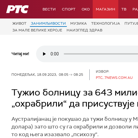
РТС
ВЕСТИ
СПОРТ
OKO
МАГАЗИН
ТВ
Р
ЖИВОТ
ЗАНИМЉИВОСТИ
МУЗИКА
ТЕХНОЛОГИЈA
ПУТУЈ
ЗА МАЛЕ ВЕЛИКЕ ХЕРОЈЕ
НАИЗГЛЕД ЗДРАВ
Читај ми!
ИЗВОР:
ПОНЕДЕЉАК, 18.09.2023, 08:05 -> 08:25
РТС, 7NEWS.COM.AU
Тужио болницу за 643 милио
„охрабрили“ да присуствује
Аустралијанац је покушао да тужи болницу у 
долара) зато што су га охрабрили и дозволи ли
то код њега изазвало „психозу“.