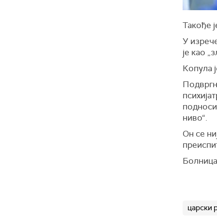
Такође ј
У изрече
је као „
Копула ј
Подвргну
психијат
подноси
ниво“.
Он се ни
преиспи
Болница 
царски 