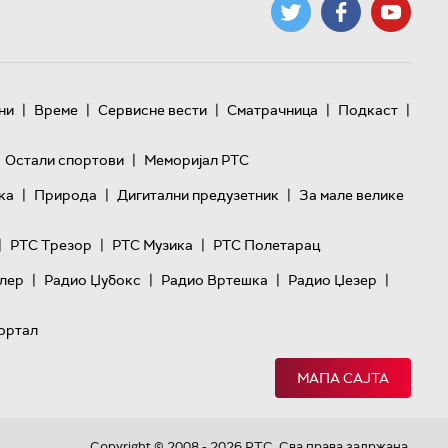
|
|
|
|
|
ни
Време
Сервисне вести
Сматрачница
Подкаст
|
Остали спортови
Меморијал РТС
|
|
|
ка
Природа
Дигитални предузетник
За мале велике
|
|
|
РТС Трезор
РТС Музика
РТС Полетарац
|
|
|
|
лер
Радио Џубокс
Радио Вртешка
Радио Џезер
ортал
МАПА САЈТА
Copyright © 2008 - 2026 РТС. Сва права задржана.