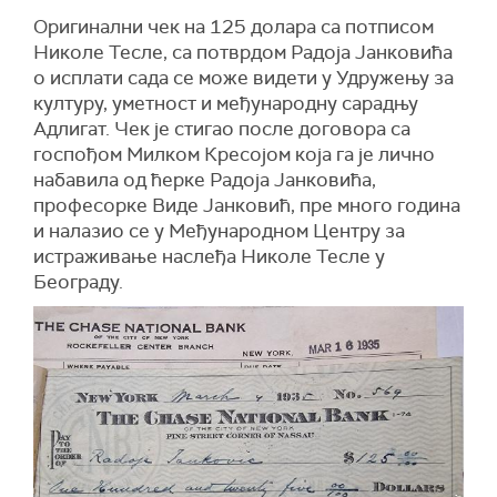
Оригинални чек на 125 долара са потписом
Николе Тесле, са потврдом Радоја Јанковића
о исплати сада се може видети у Удружењу за
културу, уметност и међународну сарадњу
Адлигат. Чек је стигао после договора са
госпођом Милком Кресојом која га је лично
набавила од ћерке Радоја Јанковића,
професорке Виде Јанковић, пре много година
и налазио се у Међународном Центру за
истраживање наслеђа Николе Тесле у
Београду.