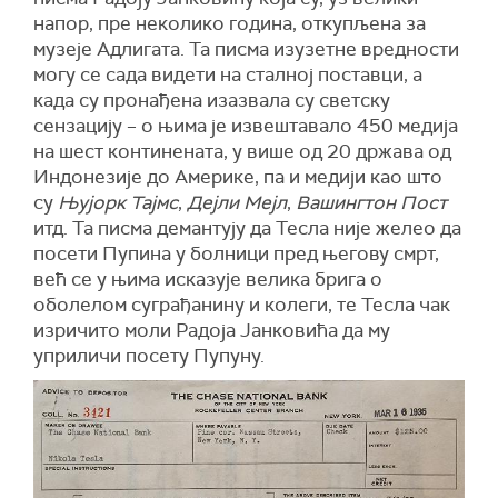
напор, пре неколико година, откупљена за
музеје Адлигата. Та писма изузетне вредности
могу се сада видети на сталној поставци, а
када су пронађена изазвала су светску
сензацију – о њима је извештавало 450 медија
на шест континената, у више од 20 држава од
Индонезије до Америке, па и медији као што
су
Њујорк Тајмс
,
Дејли Мејл
,
Вашингтон Пост
итд. Та писма демантују да Тесла није желео да
посети Пупина у болници пред његову смрт,
већ се у њима исказује велика брига о
оболелом суграђанину и колеги, те Тесла чак
изричито моли Радоја Јанковића да му
уприличи посету Пупуну.