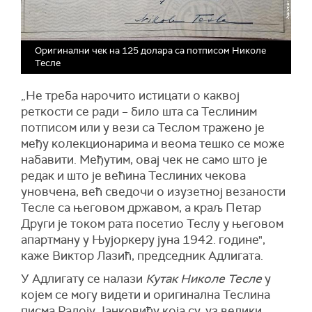
Оригинални чек на 125 долара са потписом Николе
Тесле
„
Не треба нарочито истицати о каквој
реткости се ради – било шта са Теслиним
потписом или у вези са Теслом тражено је
међу колекционарима и веома тешко се може
набавити. Међутим, овај чек не само што је
редак и што је већина Теслиних чекова
уновчена, већ сведочи о изузетној везаности
Тесле са његовом државом, а краљ Петар
Други је током рата посетио Теслу у његовом
апартману у Њујоркеру јуна 1942. године",
каже Виктор Лазић, председник Адлигата.
У Адлигату се налази
Кутак Николе Тесле
у
којем се могу видети и оригинална Теслина
писма Радоју Јанковићу која су, уз велики