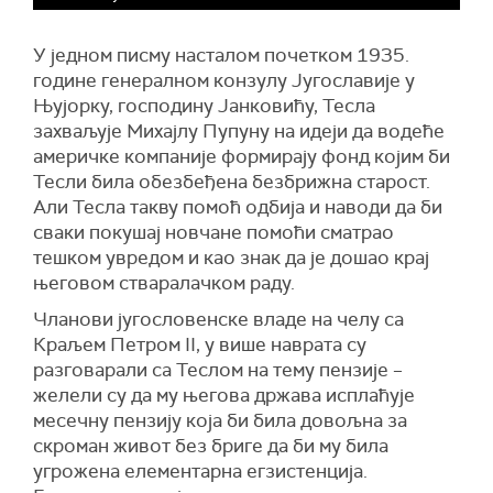
У једном писму насталом почетком 1935.
године генералном конзулу Југославије у
Њујорку, господину Јанковићу, Тесла
захваљује Михајлу Пупуну на идеји да водеће
америчке компаније формирају фонд којим би
Тесли била обезбеђена безбрижна старост.
Али Тесла такву помоћ одбија и наводи да би
сваки покушај новчане помоћи сматрао
тешком увредом и као знак да је дошао крај
његовом стваралачком раду.
Чланови југословенске владе на челу са
Краљем Петром
II,
у више наврата су
разговарали са Теслом на тему пензије –
желели су да му његова држава исплаћује
месечну пензију која би била довољна за
скроман живот без бриге да би му била
угрожена елементарна егзистенција.