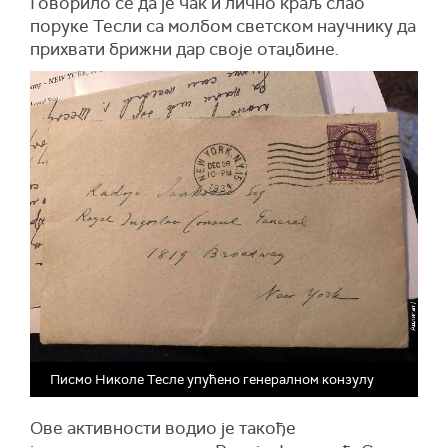
Говорило се да је чак и лично краљ слао
поруке Тесли са молбом светском научнику да
прихвати брижни дар своје отаџбине.
Писмо Николе Тесле упућено генералном конзулу
Ове активности водио је такође