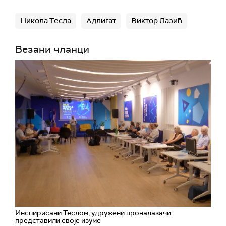
Никола Тесла
Адлигат
Виктор Лазић
Везани чланци
Инспирисани Теслом, удружени проналазачи
представили своје изуме