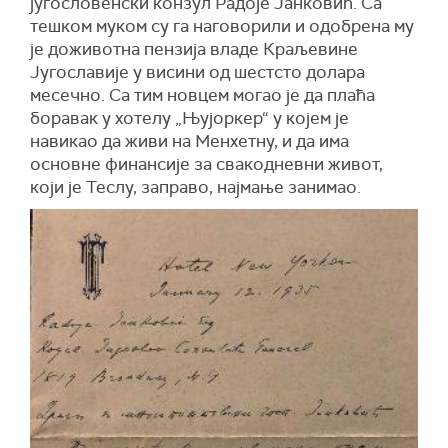
југословенски конзул Радоје Јанковић. Са
тешком муком су га наговорили и одобрена му
је доживотна пензија владе Краљевине
Југославије у висини од шестсто долара
месечно. Са тим новцем могао је да плаћа
боравак у хотелу „Њујоркер“ у којем је
навикао да живи на Менхетну, и да има
основне финансије за свакодневни живот,
који је Теслу, заправо, најмање занимао.