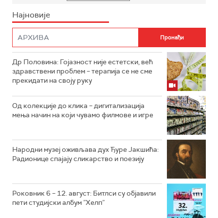
Најновије
Др Половина: Гојазност није естетски, већ
здравствени проблем – терапија се не сме
прекидати на своју руку
Од колекције до клика – дигитализација
мења начин на који чувамо филмове и игре
Народни музеј оживљава дух Ђуре Јакшића:
Радионице спајају сликарство и поезију
Роковник 6 – 12. август: Битлси су објавили
пети студијски албум ”Хелп”