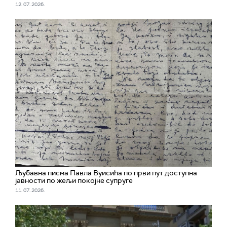
12. 07. 2026.
Љубавна писма Павла Вуисића по први пут доступна
јавности по жељи покојне супруге
11. 07. 2026.