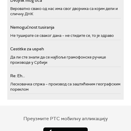
Dvojnik mog oca
Вероватно свако од нас има свог двојника са којим дели и
сличну ДНК
Nemogućnost tusiranja
Не туширате се сваког дана – не стидите се, то је здраво
Cestitke za uspeh
Да ли сте знали да се најбоље грамофонске ручице
производе у Србији
Re: Eh...
Лесковачка спржа – производ са заштићеним географским
пореклом
Преузмите РТС мобилну апликацију