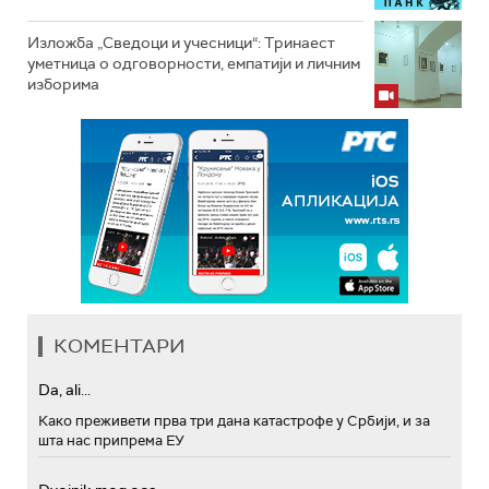
Изложба „Сведоци и учесници“: Тринаест
уметница о одговорности, емпатији и личним
изборима
КОМЕНТАРИ
Da, ali...
Како преживети прва три дана катастрофе у Србији, и за
шта нас припрема ЕУ