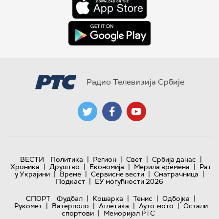
Радио Телевизија Србије
|
|
|
|
ВЕСТИ
Политика
Регион
Свет
Србија данас
|
|
|
|
Хроника
Друштво
Економија
Мерила времена
Рат
|
|
|
|
у Украјини
Време
Сервисне вести
Сматрачница
|
Подкаст
ЕУ могућности 2026
|
|
|
|
СПОРТ
Фудбал
Кошарка
Тенис
Одбојка
|
|
|
|
Рукомет
Ватерполо
Атлетика
Ауто-мото
Остали
|
спортови
Меморијал РТС