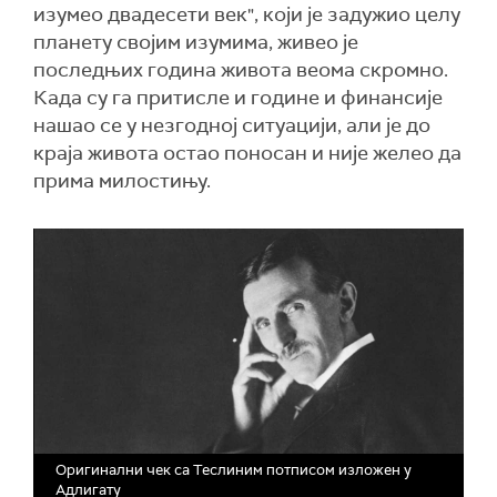
изумео двадесети век", који је задужио целу
планету својим изумима, живео је
последњих година живота веома скромно.
Када су га притисле и године и финансије
нашао се у незгодној ситуацији, али је до
краја живота остао поносан и није желео да
прима милостињу.
Оригинални чек са Теслиним потписом изложен у
Адлигату