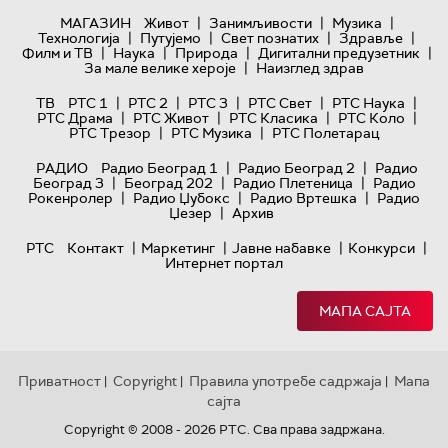
|
|
|
МАГАЗИН
Живот
Занимљивости
Музика
|
|
|
|
Технологијa
Путујемо
Свет познатих
Здравље
|
|
|
|
Филм и ТВ
Наука
Природа
Дигитални предузетник
|
За мале велике хероје
Наизглед здрав
|
|
|
|
|
ТВ
РТС 1
РТС 2
РТС 3
РТС Свет
РТС Наука
|
|
|
|
РТС Драма
РТС Живот
РТС Класика
РТС Коло
|
|
РТС Трезор
РТС Музика
РТС Полетарац
|
|
РАДИО
Радио Београд 1
Радио Београд 2
Радио
|
|
|
Београд 3
Београд 202
Радио Плетеница
Радио
|
|
|
Рокенролер
Радио Џубокс
Радио Вртешка
Радио
|
Џезер
Архив
|
|
|
|
РТС
Контакт
Маркетинг
Јавне набавке
Конкурси
Интернет портал
МАПА САЈТА
Приватност
Copyright
Правила употребе садржаја
Мапа
|
|
|
сајта
Copyright © 2008 - 2026 РТС. Сва права задржана.