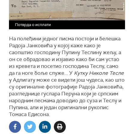
Потврда о исплати
На полеђини једног писма постоји и белешка
Радоја Јанковића у којој каже како је
саопштио господину Пупину Теслину жељу, а
он се обрадовао и изјавио како би сам устао
из кревета и посетио господина Теслу, само
да га ноге боље служе... У
Кутку Николе Тесле
у Адлигату може се видети још чудеса, као што
су оригиналне фотографије Радоја Јанковића,
разгледнице гуслара Перуна који је српским
народним песмама доводио до суза и Теслу и
Пупина, али и један оригинални рукопис
Томаса Едисона.