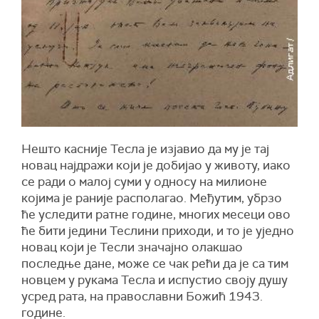
Нешто касније Тесла је изјавио да му је тај
новац најдражи који је добијао у животу, иако
се ради о малој суми у односу на милионе
којима је раније располагао. Међутим, убрзо
ће уследити ратне године, многих месеци ово
ће бити једини Теслини приходи, и то је уједно
новац који је Тесли значајно олакшао
последње дане, може се чак рећи да је са тим
новцем у рукама Тесла и испустио своју душу
усред рата, на православни Божић 1943.
године.