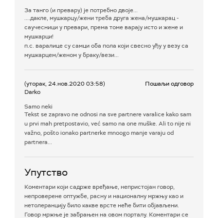
За танго (и превару) је потребно двоје...
....дакле, мушкарцу/жени треба друга жена/мушкарац -
саучесници у превари, према томе варају исто и жене и
мушкарци!
п.с. варалице су самци оба пола који свесно уђу у везу са
мушкарцем/женом у браку/вези...
(уторак, 24.нов.2020 03:58)
Пошаљи одговор
Darko
Samo neki
Tekst se zapravo ne odnosi na sve partnere varalice kako sam
u prvi mah pretpostavio, već samo na one muške. Ali to nije ni
važno, pošto ionako partnerke mnoogo manje varaju od
partnera...
Упутство
Коментари који садрже вређање, непристојан говор,
непроверене оптужбе, расну и националну мржњу као и
нетолеранцију било какве врсте неће бити објављени.
Говор мржње је забрањен на овом порталу. Коментари се