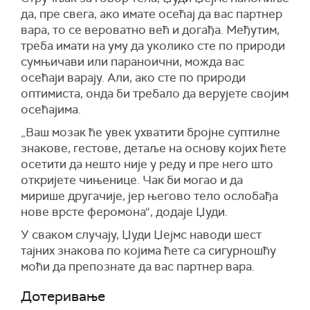
да, пре свега, ако имате осећај да вас партнер
вара, то се вероватно већ и догађа. Међутим,
треба имати на уму да уколико сте по природи
сумњичави или параноични, можда вас
осећаји варају. Али, ако сте по природи
оптимиста, онда би требало да верујете својим
осећајима.
„Ваш мозак ће увек ухватити бројне суптилне
знакове, гестове, детаље на основу којих ћете
осетити да нешто није у реду и пре него што
откријете чињенице. Чак би могао и да
мирише другачије, јер његово тело ослобађа
нове врсте феромона“, додаје Џуди.
У сваком случају, Џуди Џејмс наводи шест
тајних знакова по којима ћете са сигурношћу
моћи да препознате да вас партнер вара.
Дотеривање