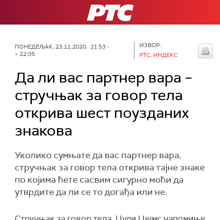
РТС
ИЗВОР:
ПОНЕДЕЉАК, 23.11.2020, 21:53 -
> 22:05
РТС, ИНДЕКС
Да ли вас партнер вара –
стручњак за говор тела
открива шест поузданих
знакова
Уколико сумњате да вас партнер вара,
стручњак за говор тела открива тајне знаке
по којима ћете сасвим сигурно моћи да
утврдите да ли се то догађа или не.
Стручњак за говор тела, Џуди Џејмс напомиње