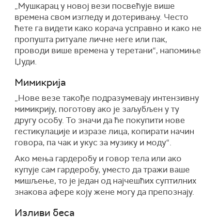
„Мушкарац у новој вези посвећује више
времена свом изгледу и дотеривању. Често
ћете га видети како корача усправно и како не
пропушта ритуале личне неге или пак,
проводи више времена у теретани“, напомиње
Џуди.
Мимикрија
„Нове везе такође подразумевају интензивну
мимикрију, поготову ако је заљубљен у ту
другу особу. То значи да ће покупити нове
гестикулације и изразе лица, копирати начин
говора, па чак и укус за музику и моду“.
Ако мења гардеробу и говор тела или ако
купује сам гардеробу, уместо да тражи ваше
мишљење, то је један од најчешћих суптилних
знакова афере коју жене могу да препознају.
Изливи беса