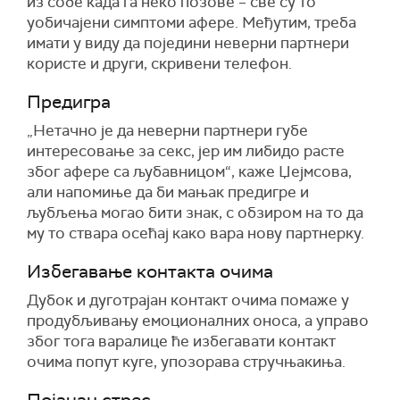
из собе када га неко позове – све су то
уобичајени симптоми афере. Међутим, треба
имати у виду да поједини неверни партнери
користе и други, скривени телефон.
Предигра
„Нетачно је да неверни партнери губе
интересовање за секс, јер им либидо расте
због афере са љубавницом“, каже Џејмсова,
али напомиње да би мањак предигре и
љубљења могао бити знак, с обзиром на то да
му то ствара осећај како вара нову партнерку.
Избегавање контакта очима
Дубок и дуготрајан контакт очима помаже у
продубљивању емоционалних оноса, а управо
због тога варалице ће избегавати контакт
очима попут куге, упозорава стручњакиња.