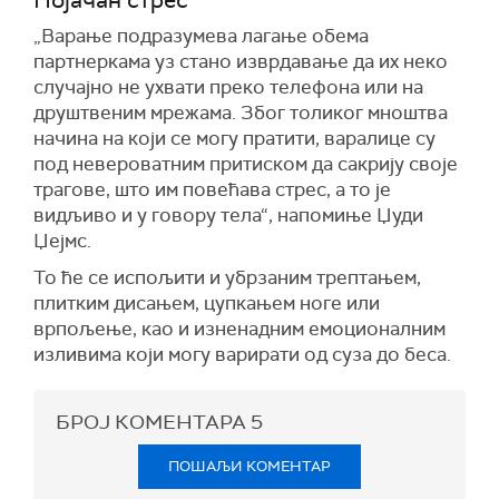
Појачан стрес
„Варање подразумева лагање обема
партнеркама уз стано изврдавање да их неко
случајно не ухвати преко телефона или на
друштвеним мрежама. Због толиког мноштва
начина на који се могу пратити, варалице су
под невероватним притиском да сакрију своје
трагове, што им повећава стрес, а то је
видљиво и у говору тела“, напомиње Џуди
Џејмс.
То ће се испољити и убрзаним трептањем,
плитким дисањем, цупкањем ноге или
врпољење, као и изненадним емоционалним
изливима који могу варирати од суза до беса.
БРОЈ КОМЕНТАРА
5
ПОШАЉИ КОМЕНТАР