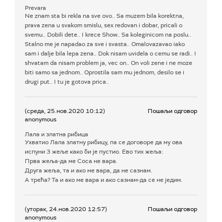
Prevara
Ne znam sta bi rekla na sve ovo.. Sa muzem bila korektna,
prava zena u svakom smislu, sex redovan i dobar, pricali o
svemu.. Dobili dete.. I krece Show.. Sa koleginicom na poslu..
Stalno me je napadao za sve i svasta.. Omalovazavao iako
sam i dalje bila lepa zena.. Dok nisam uvidela o cemu se radi.. I
shvatam da nisam problem ja, vec on.. On voli zene i ne moze
biti samo sa jednom.. Oprostila sam mu jednom, desilo se i
drugi put.. I tu je gotova prica..
(среда, 25.нов.2020 10:12)
Пошаљи одговор
anonymous
Лала и златна рибица
Ухватио Лала златну рибицу, па се договоре да му ова
испуни 3 жеље како би је пустио. Ево тих жеља:
Прва жеља-да ме Соса не вара.
Друга жеља, та и ако ме вара, да не сазнам.
А трећа? Та и ако ме вара и ако сазнам-да се не једим.
(уторак, 24.нов.2020 12:57)
Пошаљи одговор
anonymous