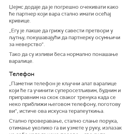
Џејмс додаје да је погрешно очекивати како
ће партнер који вара стално имати осећај
кривице.
„Егу је лакше да грижу савести претвори у
љутњу, покушавајући да партнерку осумњичи
за неверство“.
Тако да су изливи беса нормално понашање
варалице.
Телефон
„Паметни телефон је кључни алат варалице
који ће га учинити суперосетљивим, будним и
приправним на скок сваког тренука када се
неко приближи његовом телефону, поготову
ви“, истиче ова искусна терапеуткиња.
Стално проверавање, стално слање порука,
отимање уколико га ви узмете у руку, излазак