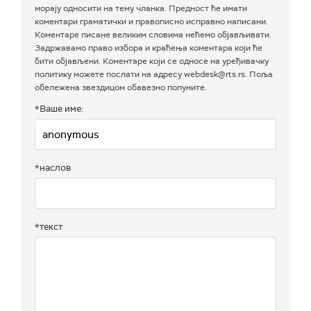
морају односити на тему чланка. Предност ће имати
коментари граматички и правописно исправно написани.
Коментаре писане великим словима нећемо објављивати.
Задржавамо право избора и краћења коментара који ће
бити објављени. Коментаре који се односе на уређивачку
политику можете послати на адресу webdesk@rts.rs. Поља
обележена звездицом обавезно попуните.
*Ваше име:
*наслов
*текст