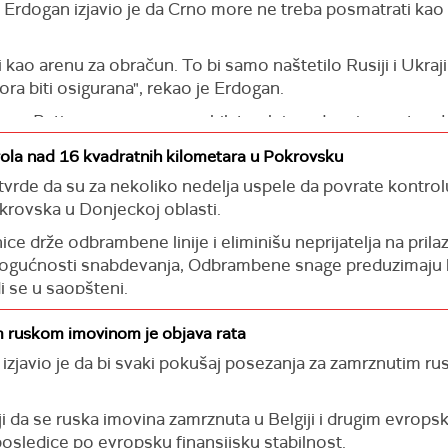
e dostojanstven".
 Erdogan izjavio je da Crno more ne treba posmatrati kao
 dejstva ukrajinskih branilaca u području Pokrovsko-Mir
kao arenu za obračun. To bi samo naštetilo Rusiji i Ukraj
a biti osigurana", rekao je Erdogan.
 nedelja, uspeli smo da povratimo kontrolu nad oko 16 k
u Mirnogradu je komplikovana, ali se nastavlja", rekao j
e sa Putinom razgovarao o bilateralnim odnosima, ratu u Uk
pozitivnim dijalog koji su pokrenule inicijative američk
rola nad 16 kvadratnih kilometara u Pokrovsku
prinosu koji naša zemlja može dati mirovnim naporima", rek
rde da su za nekoliko nedelja uspele da povrate kontrol
rovska u Donjeckoj oblasti.
e obećao da će uskoro posetiti Tursku.
ce drže odbrambene linije i eliminišu neprijatelja na prila
mogućnosti snabdevanja, Odbrambene snage preduzimaju ko
i se u saopštenj.
pe nastavljaju aktivne operacije na području Pokrovska.
 ruskom imovinom je objava rata
izjavio je da bi svaki pokušaj posezanja za zamrznutim r
i da se ruska imovina zamrznuta u Belgiji i drugim evropsk
e posledice po evropsku finansijsku stabilnost.