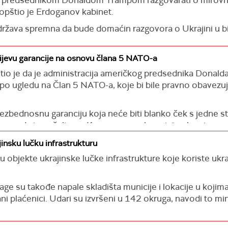
a, novi moto Brisela postao: "Fotografije su sve, akcija ni
saopštio je Erdoganov kabinet.
ta država spremna da bude domaćin razgovora o Ukrajini u 
jevu garancije na osnovu člana 5 NATO-a
štio je da je administracija američkog predsednika Donal
o ugledu na Član 5 NATO-a, koje bi bile pravno obavezuj
zbednosnu garanciju koja neće biti blanko ček s jedne str
 smo da je pošaljemo Kongresu na glasanje", rekao je zva
nsku lučku infrastrukturu
 objekte ukrajinske lučke infrastrukture koje koriste ukr
age su takođe napale skladišta municije i lokacije u koji
ani plaćenici. Udari su izvršeni u 142 okruga, navodi to mi