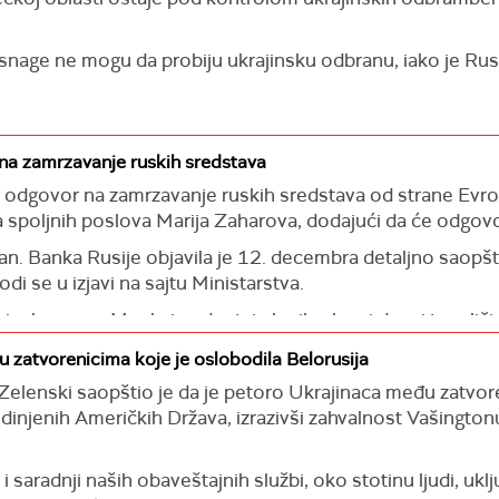
age ne mogu da probiju ukrajinsku odbranu, iako je Rusija,
a zamrzavanje ruskih sredstava
 odgovor na zamrzavanje ruskih sredstava od strane Evrop
 spoljnih poslova Marija Zaharova, dodajući da će odgovor
n. Banka Rusije objavila je 12. decembra detaljno saopšt
di se u izjavi na sajtu Ministarstva.
risela prema Moskvi nedostaje logika, kao i da pri tom liči
sredstvima bez pristanka Ruske Federacije, bilo da je re
 zatvorenicima koje je oslobodila Belorusija
u da se de fakto zaplena ovih sredstava predstavi kao vrst
Zelenski saopštio je da je petoro Ukrajinaca među zatvore
ikoj meri krši međunarodno pravo", naglasila je Zaharova.
dinjenih Američkih Država, izrazivši zahvalnost Vašingto
pseudo-pravni trik Brisel pokuša da iskoristi kao opravdan
 i saradnji naših obaveštajnih službi, oko stotinu ljudi, uk
luku da na neodređeno vreme zamrzne sredstva ruskih cent