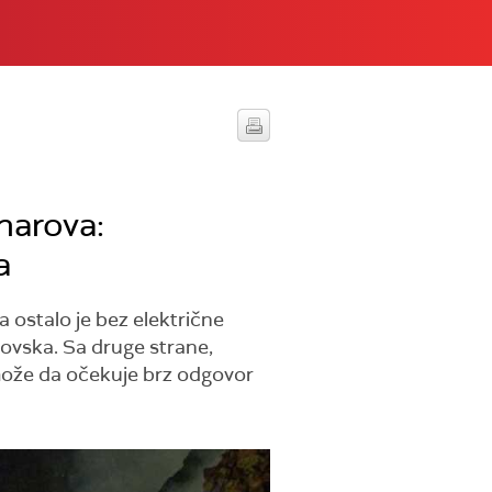
harova:
a
 ostalo je bez električne
rovska. Sa druge strane,
 može da očekuje brz odgovor