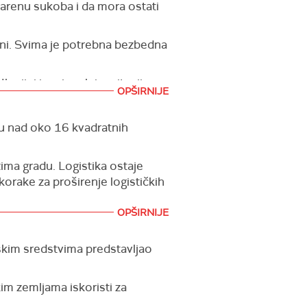
 arenu sukoba i da mora ostati
nogradske aglomeracije su u
ini. Svima je potrebna bezbedna
vadratnih kilometara u
e vrhovni komandant ukrajinske
rajini i regionalnim pitanjima.
OPŠIRNIJE
og predsednika Donalda Trampa i
ao je turski lider.
u nad oko 16 kvadratnih
zima gradu. Logistika ostaje
rake za proširenje logističkih
OPŠIRNIJE
uskim sredstvima predstavljao
im zemljama iskoristi za