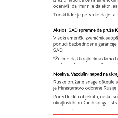
Dodala da je, prema njenim rečim
ocenivši da "mir nije daleko", 
(Tas, Tanjug)
Turski lider je potvrdio da je 
(Reuters)
Aksios: SAD spremne da pruže Ki
Visoki američki zvaničnik saop
ponudi bezbednosne garancije p
SAD.
"Želimo da Ukrajincima damo be
snažna s druge strane. Spremni
Moskva: Vazdušni napad na ukraji
Ruske oružane snage oštetile su
je Ministarstvo odbrane Rusije.
Pored lučkih objekata, ruske sn
ukrajinskih oružanih snaga i str
(Izvestija)