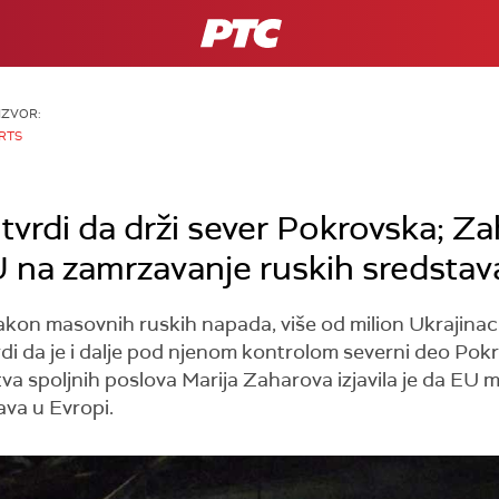
RTS
IZVOR:
RTS
tvrdi da drži sever Pokrovska; Za
na zamrzavanje ruskih sredstav
Nakon masovnih ruskih napada, više od milion Ukrajinaca
vrdi da je i dalje pod njenom kontrolom severni deo Pok
va spoljnih poslova Marija Zaharova izjavila je da EU
ava u Evropi.