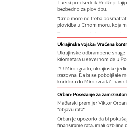
na tome da mir za Ukrajinu bud
Turski predsednik Redžep Tajip
bezbedno za plovidbu.
Prema njegovim rečima, aktivna
(Tanjug)
toku.
"Crno more ne treba posmatrati 
plovidba u Crnom moru, koja mor
"U Pokrovsku, za samo nekoliko
severnom delu grada. Logistika 
Turski predsednik je naveo da j
vojske.
"Konstatovali smo da smatramo 
Ukrajinska vojska: Vraćena kont
(Tanjug)
razgovarao sam s njim njim o do
Ukrajinske odbrambene snage tv
kilometara u severnom delu Pok
Prema njegovim rečima, Putin j
"U Mirnogradu, ukrajinske jedini
(Tanjug)
izazovna. Da bi se poboljšale 
koridora do Mirnograda", navod
Napominje se da ukrajinske tru
Orban: Posezanje za zamrznutom
(Ukrinform)
Mađarski premijer Viktor Orban 
"objavu rata".
Orban je upozorio da bi pokušaj
finansiranje rata, imali ozbiljn