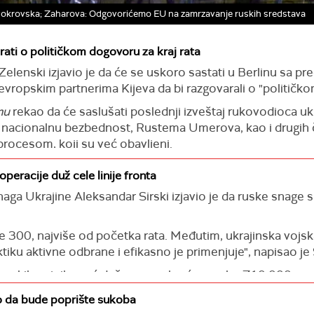
r Pokrovska; Zaharova: Odgovorićemo EU na zamrzavanje ruskih sredstava
rati o političkom dogovoru za kraj rata
elenski izjavio je da će se uskoro sastati u Berlinu sa p
vropskim partnerima Kijeva da bi razgovarali o "političk
mu
rekao da će saslušati poslednji izveštaj rukovodioca u
za nacionalnu bezbednost, Rustema Umerova, kao i drugih 
rocesom, koji su već obavljeni.
h snaga Ukrajine Andrij Hnatov i predstavnici sektora od
operacije duž cele linije fronta
arancija za Ukrajinu", naveo je Zelenski.
ga Ukrajine Aleksandar Sirski izjavio je da ruske snage 
nskog predsednika, vode pregovori ukrajinskih zvaničnika
om obnovom i razvojem Ukrajine.
 300, najviše od početka rata. Međutim, ukrajinska vojska
azgovori sa predstavnicima predsednika Trampa, kao i susr
tiku aktivne odbrane i efikasno je primenjuje", napisao je 
vezi sa temeljem mira, odnosno političkim dogovorom o za
 ruskih vojnika već duže vreme kreće na oko 710.000.
 stanju da poveća ovu cifru, uprkos aktivnom regrutovanju 
o da bude poprište sukoba
Ukrajina trenutno ima "značajnu šansu" da završi rat i nag
upatori svakodnevno imaju "minus" hiljadu ubijenih i ranjen