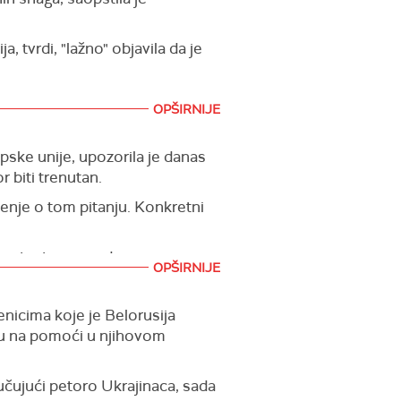
 tvrdi, "lažno" objavila da je
OPŠIRNIJE
ske unije, upozorila je danas
 biti trenutan.
enje o tom pitanju. Konkretni
 na teatar apsurda.
OPŠIRNIJE
č o blokiranju na neodređeno
a zajma za reparaciju, apsolutno
nicima koje je Belorusija
nu na pomoći u njihovom
je, radi se o banalnoj krađi.
ljučujući petoro Ukrajinaca, sada
ralnih banaka koja se nalaze u