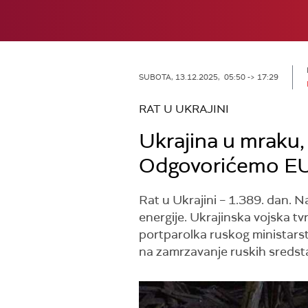
SUBOTA, 13.12.2025, 05:50 -> 17:29
RAT U UKRAJINI
Ukrajina u mraku, 
Odgovorićemo EU 
Rat u Ukrajini – 1.389. dan. 
energije. Ukrajinska vojska t
portparolka ruskog ministarst
na zamrzavanje ruskih sredst