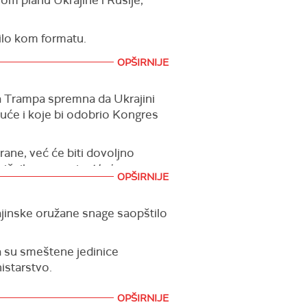
je ništa".
bilo kom formatu.
OPŠIRNIJE
da Trampa spremna da Ukrajini
uće i koje bi odobrio Kongres
ane, već će biti dovoljno
ničnik, preneo je
Aksios.
OPŠIRNIJE
ajinske oružane snage saopštilo
ma su smeštene jedinice
nistarstvo.
OPŠIRNIJE