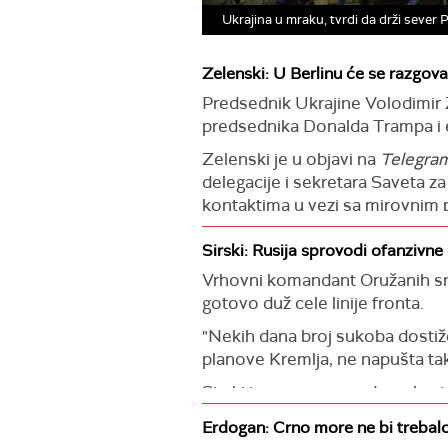
Ukrajina u mraku, tvrdi da drži seve
Zelenski: U Berlinu će se razgova
Predsednik Ukrajine Volodimir Z
predsednika Donalda Trampa i e
Zelenski je u objavi na
Telegra
delegacije i sekretara Saveta 
kontaktima u vezi sa mirovnim p
"Načelnik Generalštaba Oružani
Sirski: Rusija sprovodi ofanzivne 
rad na detaljima bezbednosnih g
Vrhovni komandant Oružanih sna
Takođe se, prema rečima ukraji
gotovo duž cele linije fronta.
partnerima u vezi sa posleratn
"Nekih dana broj sukoba dostiže
"Najvažniji susreti biće moji r
planove Kremlja, ne napušta tak
partnerima i mnogim liderima u 
Sirski je napomenuo da se broj
Zelenski.
"Istovremeno, neprijatelj nije u
Erdogan: Crno more ne bi trebal
Ukrajinski predsednik veruje da 
zahvaljujući našim vojnicima, ok