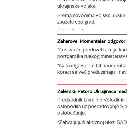
ukrajinska vojska.
Prema navodima vojske, ruske sn
zauzela ceo grad.
(Ukrinform)
Zaharova: Momentalan odgovor n
Moskva će preduzeti akciju kao
portparolka ruskog ministarstva
"Naš odgovor će biti momentala
koraci se već preduzimaju", navo
Zaharova je dodala da politici B
"Raspolaganje našim suverenim 
Zelenski: Petoro Ukrajinaca među
vreme, konfiskaciji, ili pokušaj
Predsednik Ukrajine Volodimir 
je nezakonit akt kojim se u vel
oslobodila uz posredovanje Sje
oslobađanju.
Prema njenim rečima, kakav god 
"Zahvaljujući aktivnoj ulozi SAD
Evropska unija je potvrdila od