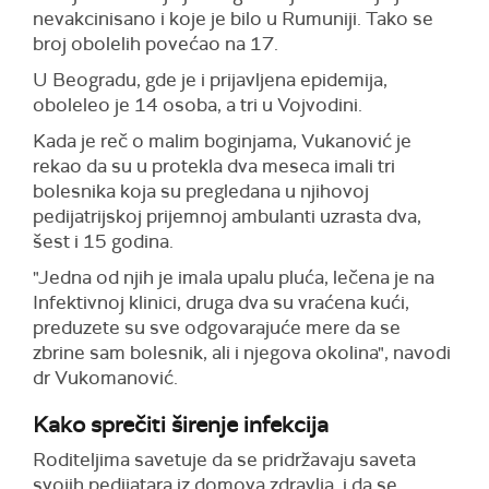
nevakcinisano i koje je bilo u Rumuniji. Tako se
broj obolelih povećao na 17.
U Beogradu, gde je i prijavljena epidemija,
oboleleo je 14 osoba, a tri u Vojvodini.
Kada je reč o malim boginjama, Vukanović je
rekao da su u protekla dva meseca imali tri
bolesnika koja su pregledana u njihovoj
pedijatrijskoj prijemnoj ambulanti uzrasta dva,
šest i 15 godina.
"Jedna od njih je imala upalu pluća, lečena je na
Infektivnoj klinici, druga dva su vraćena kući,
preduzete su sve odgovarajuće mere da se
zbrine sam bolesnik, ali i njegova okolina", navodi
dr Vukomanović.
Kako sprečiti širenje infekcija
Roditeljima savetuje da se pridržavaju saveta
svojih pedijatara iz domova zdravlja, i da se