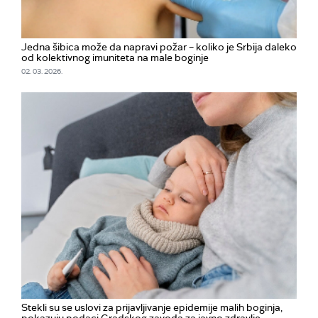
Jedna šibica može da napravi požar – koliko je Srbija daleko
od kolektivnog imuniteta na male boginje
02. 03. 2026.
Stekli su se uslovi za prijavljivanje epidemije malih boginja,