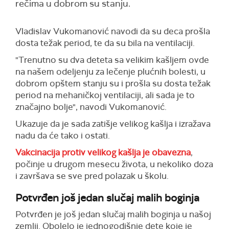
rečima u dobrom su stanju.
Vladislav Vukomanović navodi da su deca prošla
dosta težak period, te da su bila na ventilaciji.
"Trenutno su dva deteta sa velikim kašljem ovde
na našem odeljenju za lečenje plućnih bolesti, u
dobrom opštem stanju su i prošla su dosta težak
period na mehaničkoj ventilaciji, ali sada je to
značajno bolje", navodi Vukomanović.
Ukazuje da je sada zatišje velikog kašlja i izražava
nadu da će tako i ostati.
Vakcinacija protiv velikog kašlja je obavezna
,
počinje u drugom mesecu života, u nekoliko doza
i završava se sve pred polazak u školu.
Potvrđen još jedan slučaj malih boginja
Potvrđen je još jedan slučaj malih boginja u našoj
zemlji. Obolelo je jednogodišnje dete koje je