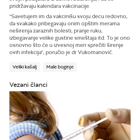
pridržavaju kalendara vakcinacije.
"Savetujem im da vakcinišu svoju decu redovno,
da svakako pribegavaju onim opštim merama
neširenja zaraznih bolesti, pranje ruku,
izbegavanje velike gustine smeštaja itd. To je ono
osnovno što će u izvesnoj meri sprečiti širenje
ovih infekcija", poručio je dr Vukomanović.
Veliki kašalj
Male boginje
Vezani članci