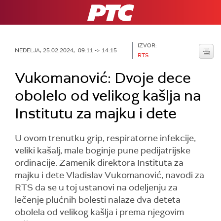
RTS
IZVOR:
NEDELJA, 25.02.2024, 09:11 -> 14:15
RTS
Vukomanović: Dvoje dece
obolelo od velikog kašlja na
Institutu za majku i dete
U ovom trenutku grip, respiratorne infekcije,
veliki kašalj, male boginje pune pedijatrijske
ordinacije. Zamenik direktora Instituta za
majku i dete Vladislav Vukomanović, navodi za
RTS da se u toj ustanovi na odeljenju za
lečenje plućnih bolesti nalaze dva deteta
obolela od velikog kašlja i prema njegovim