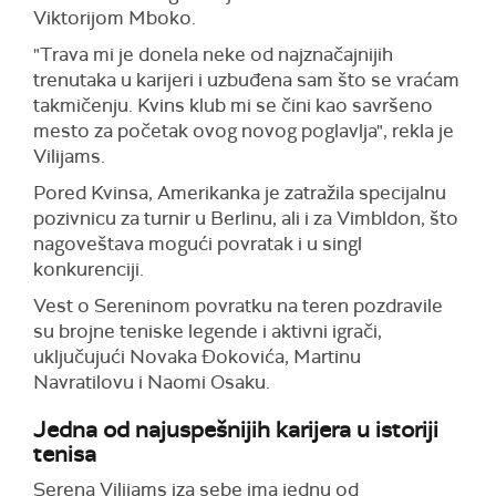
Viktorijom Mboko.
"Trava mi je donela neke od najznačajnijih
trenutaka u karijeri i uzbuđena sam što se vraćam
takmičenju. Kvins klub mi se čini kao savršeno
mesto za početak ovog novog poglavlja", rekla je
Vilijams.
Pored Kvinsa, Amerikanka je zatražila specijalnu
pozivnicu za turnir u Berlinu, ali i za Vimbldon, što
nagoveštava mogući povratak i u singl
konkurenciji.
Vest o Sereninom povratku na teren pozdravile
su brojne teniske legende i aktivni igrači,
uključujući Novaka Đokovića, Martinu
Navratilovu i Naomi Osaku.
Jedna od najuspešnijih karijera u istoriji
tenisa
Serena Vilijams iza sebe ima jednu od