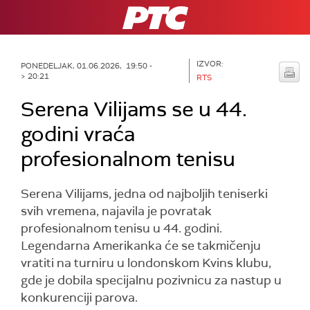
RTS
IZVOR:
PONEDELJAK, 01.06.2026, 19:50 -
> 20:21
RTS
Serena Vilijams se u 44.
godini vraća
profesionalnom tenisu
Serena Vilijams, jedna od najboljih teniserki
svih vremena, najavila je povratak
profesionalnom tenisu u 44. godini.
Legendarna Amerikanka će se takmičenju
vratiti na turniru u londonskom Kvins klubu,
gde je dobila specijalnu pozivnicu za nastup u
konkurenciji parova.