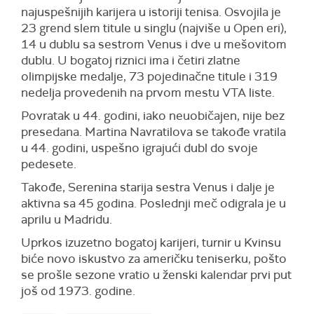
najuspešnijih karijera u istoriji tenisa. Osvojila je
23 grend slem titule u singlu (najviše u Open eri),
14 u dublu sa sestrom Venus i dve u mešovitom
dublu. U bogatoj riznici ima i četiri zlatne
olimpijske medalje, 73 pojedinačne titule i 319
nedelja provedenih na prvom mestu VTA liste.
Povratak u 44. godini, iako neuobičajen, nije bez
presedana. Martina Navratilova se takođe vratila
u 44. godini, uspešno igrajući dubl do svoje
pedesete.
Takođe, Serenina starija sestra Venus i dalje je
aktivna sa 45 godina. Poslednji meč odigrala je u
aprilu u Madridu.
Uprkos izuzetno bogatoj karijeri, turnir u Kvinsu
biće novo iskustvo za američku teniserku, pošto
se prošle sezone vratio u ženski kalendar prvi put
još od 1973. godine.