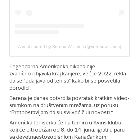
A post shared by Serena Williams (@serenawilliams)
Legendarna Amerikanka nikada nije
zvanično objavila kraj karijere, već je 2022. rekla
da se "udaljava od tenisa" kako bi se posvetila
porodici.
Serena je danas potvrdila povratak kratkim video-
snimkom na društvenim mrežama, uz poruku:
"Pretpostavljam da su svi već čuli novosti."
Američka teniserka će na turniru u Kvins klubu,
koji će biti održan od 8. do 14. juna, igrati u paru
sa devetnaestogodišnjom Kanađankom