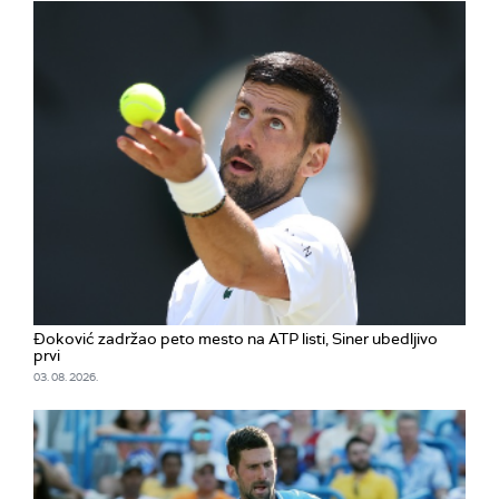
Đoković zadržao peto mesto na ATP listi, Siner ubedljivo
prvi
03. 08. 2026.