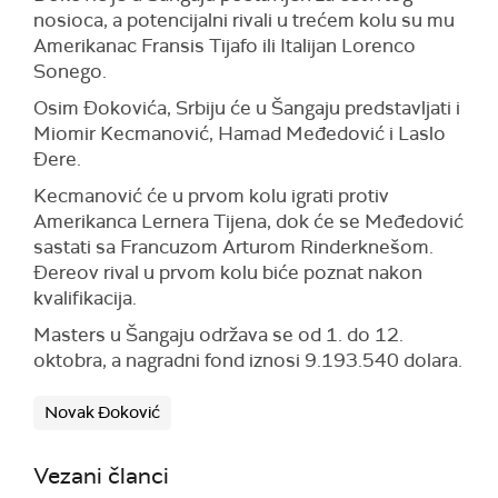
nosioca, a potencijalni rivali u trećem kolu su mu
Amerikanac Fransis Tijafo ili Italijan Lorenco
Sonego.
Osim Đokovića, Srbiju će u Šangaju predstavljati i
Miomir Kecmanović, Hamad Međedović i Laslo
Đere.
Kecmanović će u prvom kolu igrati protiv
Amerikanca Lernera Tijena, dok će se Međedović
sastati sa Francuzom Arturom Rinderknešom.
Đereov rival u prvom kolu biće poznat nakon
kvalifikacija.
Masters u Šangaju održava se od 1. do 12.
oktobra, a nagradni fond iznosi 9.193.540 dolara.
Novak Đoković
Vezani članci