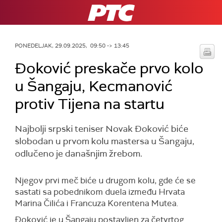
RTS
PONEDELJAK, 29.09.2025, 09:50 -> 13:45
Đoković preskače prvo kolo
u Šangaju, Kecmanović
protiv Tijena na startu
Najbolji srpski teniser Novak Đoković biće
slobodan u prvom kolu mastersa u Šangaju,
odlučeno je današnjim žrebom.
Njegov prvi meč biće u drugom kolu, gde će se
sastati sa pobednikom duela između Hrvata
Marina Čilića i Francuza Korentena Mutea.
Đoković je u Šangaju postavljen za četvrtog