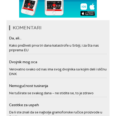
KOMENTARI
Da, ali...
Kako preživeti prva tri dana katastrofe u Srbiji, i za šta nas
priprema EU
Dvojnik mog oca
Verovatno svako od nas ima svog dvojnika sa kojim deli i sličnu
DNK
Nemogućnost tusiranja
Ne tuširate se svakog dana – ne stidite se, to je zdravo
Cestitke za uspeh
Da li ste znali da se najbolje gramofonske ručice proizvode u