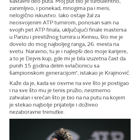
sastavni deo puta. Moj put bio je turbulentno,
zanimljivo, i ponekad, mnogima pa i meni,
nelogično iskustvo. Iako ostaje žal za
neosvojenim ATP turnirom, ponosan sam na
svojih pet ATP finala, uključujući finale mastersa
u Parizu i prestižnog turnira u Kvinsu, što me je
dovelo do mog najboljeg ranga, 26. mesta na
svetu. Naravno, tu je i najlepši deo moje karijere,
a to je Dejvis kup, gde mi je bila izuzetna čast da
punih 15 godina delim svlačionicu sa
šampionskom generacijom", istakao je Krajinović.
Kaže da je, kada se osvrne na sve što je postigao
i na sve što mu je tenis pružio, neizmerno
zahvalan i srećan što je bio na na putu na kojem
je stekao najbolje prijatelje i doživeo
nezaboravne trenutke.