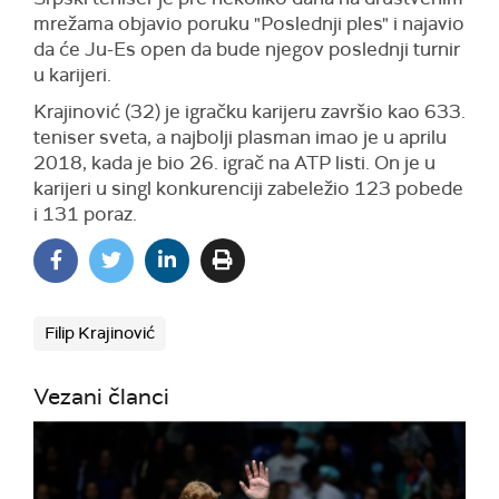
mrežama objavio poruku "Poslednji ples" i najavio
da će Ju-Es open da bude njegov poslednji turnir
u karijeri.
Krajinović (32) je igračku karijeru završio kao 633.
teniser sveta, a najbolji plasman imao je u aprilu
2018, kada je bio 26. igrač na ATP listi. On je u
karijeri u singl konkurenciji zabeležio 123 pobede
i 131 poraz.
Filip Krajinović
Vezani članci