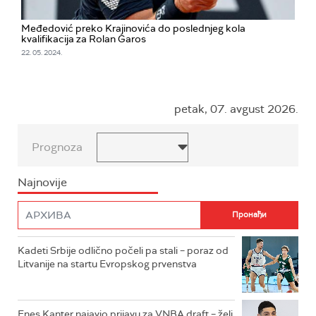
Međedović preko Krajinovića do poslednjeg kola
kvalifikacija za Rolan Garos
22. 05. 2024.
petak, 07. avgust 2026.
Prognoza
Najnovije
Kadeti Srbije odlično počeli pa stali – poraz od
Litvanije na startu Evropskog prvenstva
Enes Kanter najavio prijavu za VNBA draft – želi