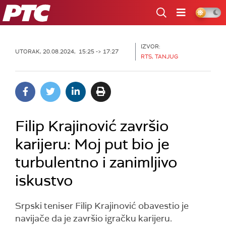
RTS
IZVOR:
UTORAK, 20.08.2024, 15:25 -> 17:27
RTS, TANJUG
Filip Krajinović završio
karijeru: Moj put bio je
turbulentno i zanimljivo
iskustvo
Srpski teniser Filip Krajinović obavestio je
navijače da je završio igračku karijeru.