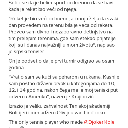
Setio se da je belim sportom krenuo da se bavi
kada je reket bio veći od njega.
"Reket je bio veći od mene, ali moja želja da svaki
dan provedem na terenu bila je veća od reketa.
Proveo sam divno i nezaboravno detinjstvo na
tim prelepim terenima, gde sam stekao prijatelje
koji su i danas najvažniji u mom životu", napisao
je srpski teniser.
On je podsetio da je prvi turnir odigrao sa osam
godina.
"Vratio sam se kući sa peharom u rukama. Kasnije
sam postao državni prvak u kategorijama do 10,
12, i 14 godina, nakon čega me je moj teniski put
odveo u Ameriku", naveo je Krajinović.
Izrazio je veliku zahvalnost Teniskoj akademiji
Bolitijeri i menadžeru Olivijeu van Lindonku.
The only tennis player who made
@DjokerNole