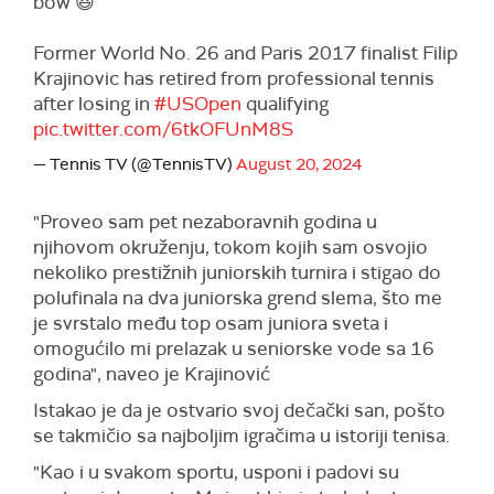
bow 😆
Former World No. 26 and Paris 2017 finalist Filip
Krajinovic has retired from professional tennis
after losing in
#USOpen
qualifying
pic.twitter.com/6tkOFUnM8S
— Tennis TV (@TennisTV)
August 20, 2024
"Proveo sam pet nezaboravnih godina u
njihovom okruženju, tokom kojih sam osvojio
nekoliko prestižnih juniorskih turnira i stigao do
polufinala na dva juniorska grend slema, što me
je svrstalo među top osam juniora sveta i
omogućilo mi prelazak u seniorske vode sa 16
godina", naveo je Krajinović
Istakao je da je ostvario svoj dečački san, pošto
se takmičio sa najboljim igračima u istoriji tenisa.
"Kao i u svakom sportu, usponi i padovi su