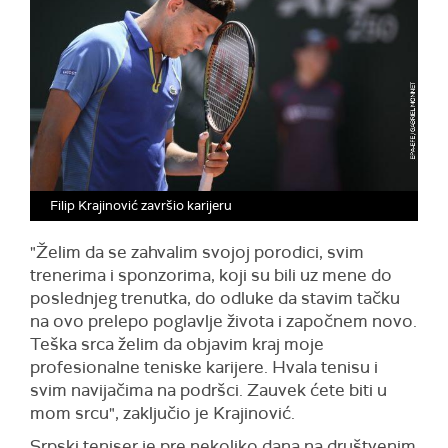
Filip Krajinović završio karijeru
"Želim da se zahvalim svojoj porodici, svim
trenerima i sponzorima, koji su bili uz mene do
poslednjeg trenutka, do odluke da stavim tačku
na ovo prelepo poglavlje života i započnem novo.
Teška srca želim da objavim kraj moje
profesionalne teniske karijere. Hvala tenisu i
svim navijačima na podršci. Zauvek ćete biti u
mom srcu", zaključio je Krajinović.
Srpski teniser je pre nekoliko dana na društvenim