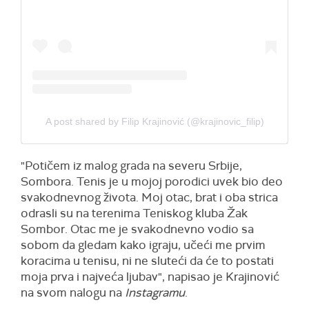
A post shared by Filip Krajinović (@krajinovic_filip)
"Potičem iz malog grada na severu Srbije,
Sombora. Tenis je u mojoj porodici uvek bio deo
svakodnevnog života. Moj otac, brat i oba strica
odrasli su na terenima Teniskog kluba Žak
Sombor. Otac me je svakodnevno vodio sa
sobom da gledam kako igraju, učeći me prvim
koracima u tenisu, ni ne sluteći da će to postati
moja prva i najveća ljubav", napisao je Krajinović
na svom nalogu na
Instagramu
.