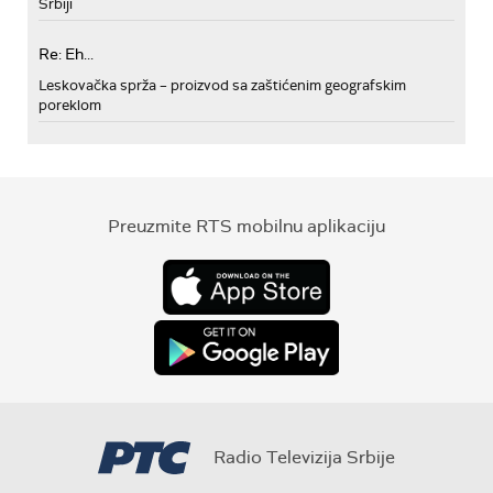
Srbiji
Re: Eh...
Leskovačka sprža – proizvod sa zaštićenim geografskim
poreklom
Preuzmite RTS mobilnu aplikaciju
Radio Televizija Srbije