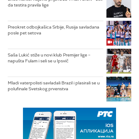
da testira pravila lige
Preokret odbojkašica Srbije, Rusija savladana
posle pet setova
Saša Lukić stiže u novi klub Premijer lige –
napušta Fulam i seli se u Ipsvič
Mladi vaterpolisti savladali Brazil i plasirali se u
polufinale Svetskog prvenstva