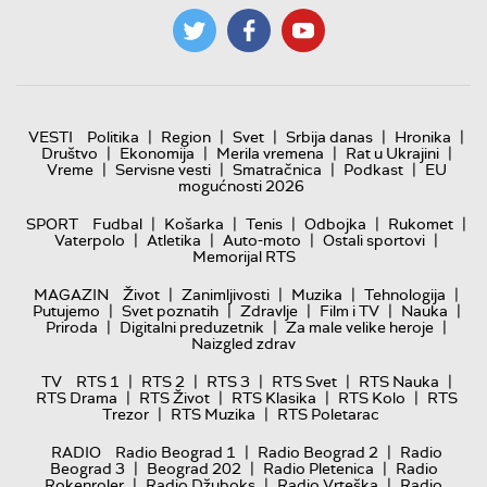
|
|
|
|
|
VESTI
Politika
Region
Svet
Srbija danas
Hronika
|
|
|
|
Društvo
Ekonomija
Merila vremena
Rat u Ukrajini
|
|
|
|
Vreme
Servisne vesti
Smatračnica
Podkast
EU
mogućnosti 2026
|
|
|
|
|
SPORT
Fudbal
Košarka
Tenis
Odbojka
Rukomet
|
|
|
|
Vaterpolo
Atletika
Auto-moto
Ostali sportovi
Memorijal RTS
|
|
|
|
MAGAZIN
Život
Zanimljivosti
Muzika
Tehnologija
|
|
|
|
|
Putujemo
Svet poznatih
Zdravlje
Film i TV
Nauka
|
|
|
Priroda
Digitalni preduzetnik
Za male velike heroje
Naizgled zdrav
|
|
|
|
|
TV
RTS 1
RTS 2
RTS 3
RTS Svet
RTS Nauka
|
|
|
|
RTS Drama
RTS Život
RTS Klasika
RTS Kolo
RTS
|
|
Trezor
RTS Muzika
RTS Poletarac
|
|
RADIO
Radio Beograd 1
Radio Beograd 2
Radio
|
|
|
Beograd 3
Beograd 202
Radio Pletenica
Radio
|
|
|
Rokenroler
Radio Džuboks
Radio Vrteška
Radio