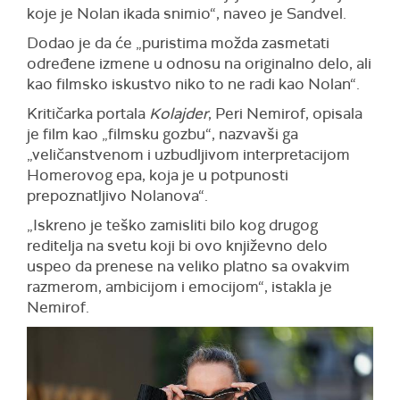
koje je Nolan ikada snimio“, naveo je Sandvel.
Dodao je da će „puristima možda zasmetati
određene izmene u odnosu na originalno delo, ali
kao filmsko iskustvo niko to ne radi kao Nolan“.
Kritičarka portala
Kolajder
, Peri Nemirof, opisala
je film kao „filmsku gozbu“, nazvavši ga
„veličanstvenom i uzbudljivom interpretacijom
Homerovog epa, koja je u potpunosti
prepoznatljivo Nolanova“.
„Iskreno je teško zamisliti bilo kog drugog
reditelja na svetu koji bi ovo književno delo
uspeo da prenese na veliko platno sa ovakvim
razmerom, ambicijom i emocijom“, istakla je
Nemirof.