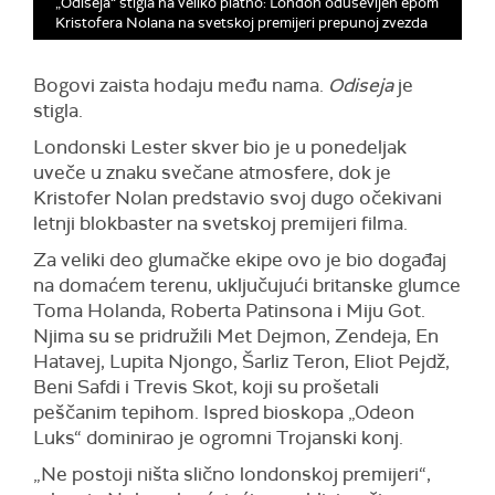
„Odiseja“ stigla na veliko platno: London oduševljen epom
Kristofera Nolana na svetskoj premijeri prepunoj zvezda
Bogovi zaista hodaju među nama.
Odiseja
je
stigla.
Londonski Lester skver bio je u ponedeljak
uveče u znaku svečane atmosfere, dok je
Kristofer Nolan predstavio svoj dugo očekivani
letnji blokbaster na svetskoj premijeri filma.
Za veliki deo glumačke ekipe ovo je bio događaj
na domaćem terenu, uključujući britanske glumce
Toma Holanda, Roberta Patinsona i Miju Got.
Njima su se pridružili Met Dejmon, Zendeja, En
Hatavej, Lupita Njongo, Šarliz Teron, Eliot Pejdž,
Beni Safdi i Trevis Skot, koji su prošetali
peščanim tepihom. Ispred bioskopa „Odeon
Luks“ dominirao je ogromni Trojanski konj.
„Ne postoji ništa slično londonskoj premijeri“,