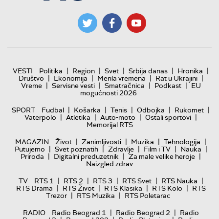
|
|
|
|
|
VESTI
Politika
Region
Svet
Srbija danas
Hronika
|
|
|
|
Društvo
Ekonomija
Merila vremena
Rat u Ukrajini
|
|
|
|
Vreme
Servisne vesti
Smatračnica
Podkast
EU
mogućnosti 2026
|
|
|
|
|
SPORT
Fudbal
Košarka
Tenis
Odbojka
Rukomet
|
|
|
|
Vaterpolo
Atletika
Auto-moto
Ostali sportovi
Memorijal RTS
|
|
|
|
MAGAZIN
Život
Zanimljivosti
Muzika
Tehnologija
|
|
|
|
|
Putujemo
Svet poznatih
Zdravlje
Film i TV
Nauka
|
|
|
Priroda
Digitalni preduzetnik
Za male velike heroje
Naizgled zdrav
|
|
|
|
|
TV
RTS 1
RTS 2
RTS 3
RTS Svet
RTS Nauka
|
|
|
|
RTS Drama
RTS Život
RTS Klasika
RTS Kolo
RTS
|
|
Trezor
RTS Muzika
RTS Poletarac
|
|
RADIO
Radio Beograd 1
Radio Beograd 2
Radio