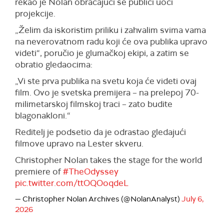
rekao je Nolan obraćajući se publici uoči
projekcije.
„Želim da iskoristim priliku i zahvalim svima vama
na neverovatnom radu koji će ova publika upravo
videti“, poručio je glumačkoj ekipi, a zatim se
obratio gledaocima:
„Vi ste prva publika na svetu koja će videti ovaj
film. Ovo je svetska premijera – na prelepoj 70-
milimetarskoj filmskoj traci – zato budite
blagonakloni.“
Reditelj je podsetio da je odrastao gledajući
filmove upravo na Lester skveru.
Christopher Nolan takes the stage for the world
premiere of
#TheOdyssey
pic.twitter.com/ttOQOoqdeL
— Christopher Nolan Archives (@NolanAnalyst)
July 6,
2026