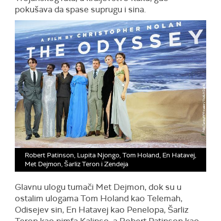
pokušava da spase suprugu i sina.
Robert Patinson, Lupita Njongo, Tom Holand, En Hatavej,
Met Dejmon, Šarliz Teron i Zendeja
Glavnu ulogu tumači Met Dejmon, dok su u
ostalim ulogama Tom Holand kao Telemah,
Odisejev sin, En Hatavej kao Penelopa, Šarliz
Teron kao nimfa Kalipso, a Robert Patinson kao