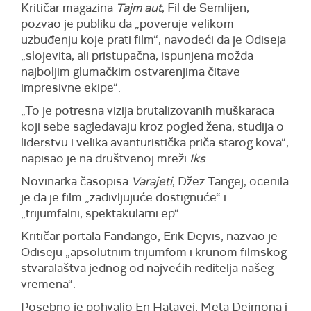
Kritičar magazina
Tajm aut
, Fil de Semlijen,
pozvao je publiku da „poveruje velikom
uzbuđenju koje prati film“, navodeći da je Odiseja
„slojevita, ali pristupačna, ispunjena možda
najboljim glumačkim ostvarenjima čitave
impresivne ekipe“.
„To je potresna vizija brutalizovanih muškaraca
koji sebe sagledavaju kroz pogled žena, studija o
liderstvu i velika avanturistička priča starog kova“,
napisao je na društvenoj mreži
Iks
.
Novinarka časopisa
Varajeti
, Džez Tangej, ocenila
je da je film „zadivljujuće dostignuće“ i
„trijumfalni, spektakularni ep“.
Kritičar portala Fandango, Erik Dejvis, nazvao je
Odiseju „apsolutnim trijumfom i krunom filmskog
stvaralaštva jednog od najvećih reditelja našeg
vremena“.
Posebno je pohvalio En Hatavej, Meta Dejmona i