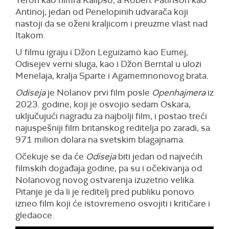
Antinoj, jedan od Penelopinih udvarača koji
nastoji da se oženi kraljicom i preuzme vlast nad
Itakom.
U filmu igraju i Džon Leguizamo kao Eumej,
Odisejev verni sluga, kao i Džon Berntal u ulozi
Menelaja, kralja Sparte i Agamemnonovog brata.
Odiseja
je Nolanov prvi film posle
Openhajmera
iz
2023. godine, koji je osvojio sedam Oskara,
uključujući nagradu za najbolji film, i postao treći
najuspešniji film britanskog reditelja po zaradi, sa
971 milion dolara na svetskim blagajnama.
Očekuje se da će
Odiseja
biti jedan od najvećih
filmskih događaja godine, pa su i očekivanja od
Nolanovog novog ostvarenja izuzetno velika.
Pitanje je da li je reditelj pred publiku ponovo
izneo film koji će istovremeno osvojiti i kritičare i
gledaoce.