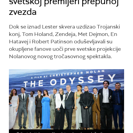
svetskoj premijeri prepunoj
zvezda
Dok se iznad Lester skvera uzdizao Trojanski
konj, Tom Holand, Zendeja, Met Dejmon, En
Hatavej i Robert Patinson oduševljavali su
okupljene fanove uoči prve svetske projekcije
Nolanovog novog tročasovnog spektakla.