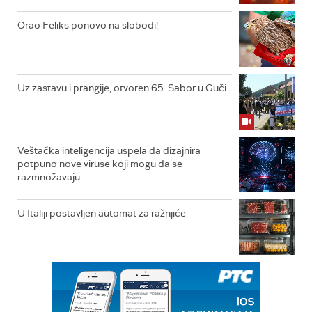
Orao Feliks ponovo na slobodi!
Uz zastavu i prangije, otvoren 65. Sabor u Guči
Veštačka inteligencija uspela da dizajnira
potpuno nove viruse koji mogu da se
razmnožavaju
U Italiji postavljen automat za ražnjiće