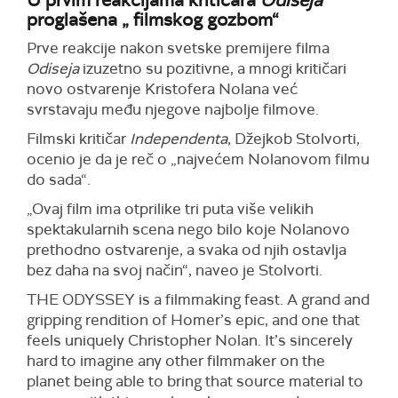
proglašena „ filmskog gozbom“
Prve reakcije nakon svetske premijere filma
Odiseja
izuzetno su pozitivne, a mnogi kritičari
novo ostvarenje Kristofera Nolana već
svrstavaju među njegove najbolje filmove.
Filmski kritičar
Independenta
, Džejkob Stolvorti,
ocenio je da je reč o „najvećem Nolanovom filmu
do sada“.
„Ovaj film ima otprilike tri puta više velikih
spektakularnih scena nego bilo koje Nolanovo
prethodno ostvarenje, a svaka od njih ostavlja
bez daha na svoj način“, naveo je Stolvorti.
THE ODYSSEY is a filmmaking feast. A grand and
gripping rendition of Homer’s epic, and one that
feels uniquely Christopher Nolan. It’s sincerely
hard to imagine any other filmmaker on the
planet being able to bring that source material to