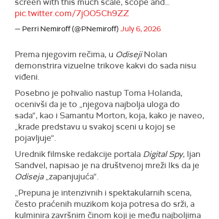
screen with this much scale, scope and…
pic.twitter.com/7jOO5Ch9ZZ
— Perri Nemiroff (@PNemiroff)
July 6, 2026
Prema njegovim rečima, u
Odiseji
Nolan
demonstrira vizuelne trikove kakvi do sada nisu
viđeni.
Posebno je pohvalio nastup Toma Holanda,
ocenivši da je to „njegova najbolja uloga do
sada“, kao i Samantu Morton, koja, kako je naveo,
„krade predstavu u svakoj sceni u kojoj se
pojavljuje“.
Urednik filmske redakcije portala
Digital Spy
, Ijan
Sandvel, napisao je na društvenoj mreži Iks da je
Odiseja
„zapanjujuća“.
„Prepuna je intenzivnih i spektakularnih scena,
često praćenih muzikom koja potresa do srži, a
kulminira završnim činom koji je među najboljima