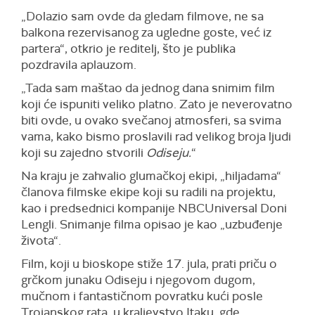
„Dolazio sam ovde da gledam filmove, ne sa
balkona rezervisanog za ugledne goste, već iz
partera“, otkrio je reditelj, što je publika
pozdravila aplauzom.
„Tada sam maštao da jednog dana snimim film
koji će ispuniti veliko platno. Zato je neverovatno
biti ovde, u ovako svečanoj atmosferi, sa svima
vama, kako bismo proslavili rad velikog broja ljudi
koji su zajedno stvorili
Odiseju.
“
Na kraju je zahvalio glumačkoj ekipi, „hiljadama“
članova filmske ekipe koji su radili na projektu,
kao i predsednici kompanije NBCUniversal Doni
Lengli. Snimanje filma opisao je kao „uzbuđenje
života“.
Film, koji u bioskope stiže 17. jula, prati priču o
grčkom junaku Odiseju i njegovom dugom,
mučnom i fantastičnom povratku kući posle
Trojanskog rata, u kraljevstvo Itaku, gde