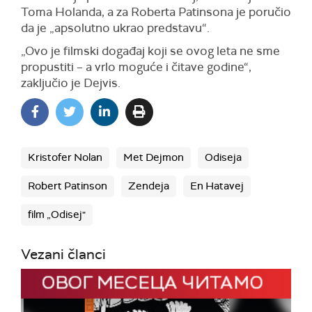
Toma Holanda, a za Roberta Patinsona je poručio
da je „apsolutno ukrao predstavu“.
„Ovo je filmski događaj koji se ovog leta ne sme
propustiti – a vrlo moguće i čitave godine“,
zaključio je Dejvis.
Kristofer Nolan
Met Dejmon
Odiseja
Robert Patinson
Zendeja
En Hatavej
film „Odisej"
Vezani članci