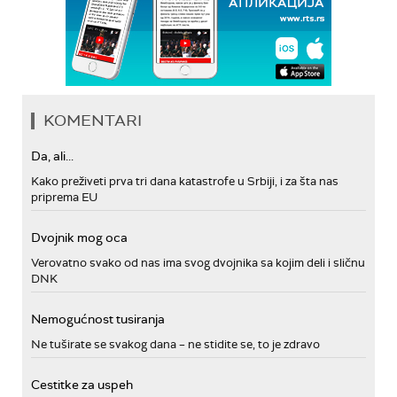
KOMENTARI
Da, ali...
Kako preživeti prva tri dana katastrofe u Srbiji, i za šta nas
priprema EU
Dvojnik mog oca
Verovatno svako od nas ima svog dvojnika sa kojim deli i sličnu
DNK
Nemogućnost tusiranja
Ne tuširate se svakog dana – ne stidite se, to je zdravo
Cestitke za uspeh