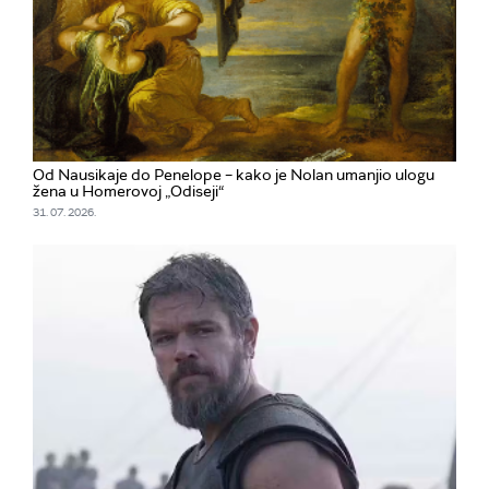
Od Nausikaje do Penelope – kako je Nolan umanjio ulogu
žena u Homerovoj „Odiseji“
31. 07. 2026.