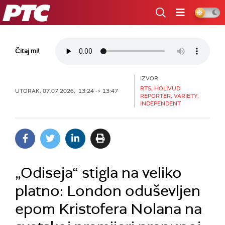
RTS
Čitaj mi!
IZVOR:
RTS, HOLIVUD
UTORAK, 07.07.2026, 13:24 -> 13:47
REPORTER, VARIETY,
INDEPENDENT
„Odiseja“ stigla na veliko
platno: London oduševljen
epom Kristofera Nolana na