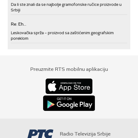
Da li ste znali da se najbolje gramofonske ručice proizvode u
Srbiji
Re: Eh...
Leskovačka sprža – proizvod sa zaštićenim geografskim
poreklom
Preuzmite RTS mobilnu aplikaciju
Radio Televizija Srbije