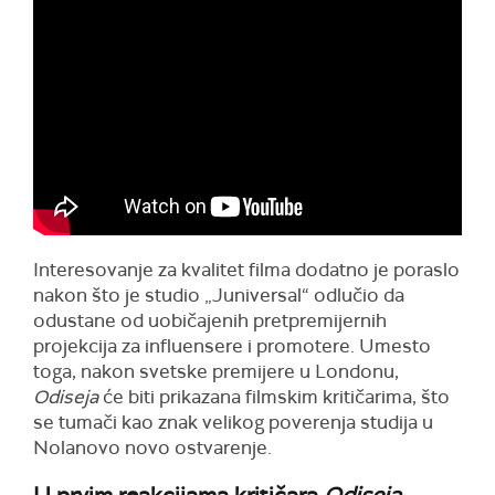
Interesovanje za kvalitet filma dodatno je poraslo
nakon što je studio „Juniversal“ odlučio da
odustane od uobičajenih pretpremijernih
projekcija za influensere i promotere. Umesto
toga, nakon svetske premijere u Londonu,
Odiseja
će biti prikazana filmskim kritičarima, što
se tumači kao znak velikog poverenja studija u
Nolanovo novo ostvarenje.
U prvim reakcijama kritičara
Odiseja