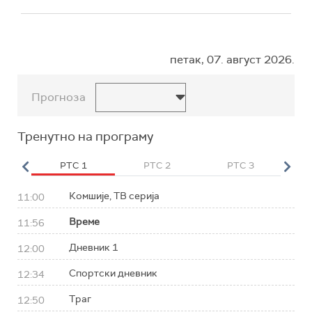
петак, 07. август 2026.
Прогноза
Тренутно на програму
HD
РТС 1
РТС 2
РТС 3
Р
Комшије, ТВ серија
11:00
Време
11:56
Дневник 1
12:00
Спортски дневник
12:34
Траг
12:50