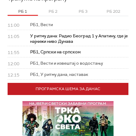
РБ 1
РБ 2
РБ 3
РБ 202
РБ1, Вести
11:00
У ритму дана: Радио Београд 1 у Апатину, где је
11:05
најнижи ниво Дунава
РБ1, Српски на српском
11:55
РБ1, Вести и извештај о водостању
12:00
РБ1, У ритму дана, наставак
12:15
ПРОГРАМСКА ШЕМА ЗА ДАНАС