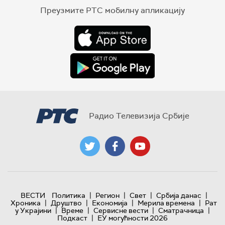
Преузмите РТС мобилну апликацију
Радио Телевизија Србије
|
|
|
|
ВЕСТИ
Политика
Регион
Свет
Србија данас
|
|
|
|
Хроника
Друштво
Економија
Мерила времена
Рат
|
|
|
|
у Украјини
Време
Сервисне вести
Сматрачница
|
Подкаст
ЕУ могућности 2026