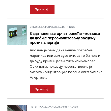
Прочитај
СУБОТА, 14. МАР 2026, 12:15 -> 12:29
Када полен загорча пролеће – ко може
да добије персонализовану вакцину
против алергије
Ако вам је ових дана чешће потребна
марамица или вам сузе очи, за то би могли
да буду кривци јасен, тиса или чемпрес.
Ових дана, показују мерења, веома је
висока концентрација полена ових биљака.
Алергије...
Прочитај
ЧЕТВРТАК, 22. ЈАН 2026, 05:55 -> 14:38