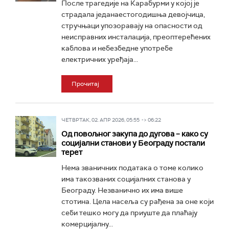
После трагедије на Карабурми у којој је
страдала једанаестогодишња девојчица,
стручњаци упозоравају на опасности од
неисправних инсталација, преоптерећених
каблова и небезбедне употребе
електричних уређаја...
Прочитај
ЧЕТВРТАК, 02. АПР 2026, 05:55 -> 06:22
Од повољног закупа до дугова – како су
социјални станови у Београду постали
терет
Нема званичних података о томе колико
има такозваних социјалних станова у
Београду. Незванично их има више
стотина. Цела насеља су рађена за оне који
себи тешко могу да приуште да плаћају
комерцијалну...