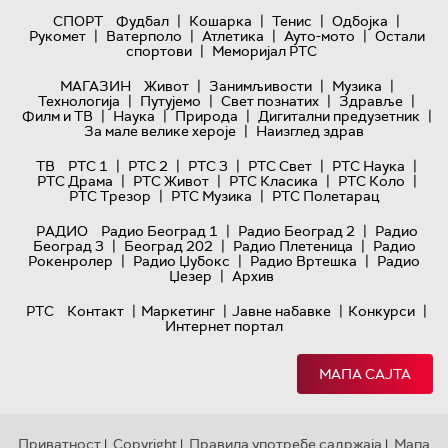
|
|
|
|
СПОРТ
Фудбал
Кошарка
Тенис
Одбојка
|
|
|
|
Рукомет
Ватерполо
Атлетика
Ауто-мото
Остали
|
спортови
Меморијал РТС
|
|
|
МАГАЗИН
Живот
Занимљивости
Музика
|
|
|
|
Технологијa
Путујемо
Свет познатих
Здравље
|
|
|
|
Филм и ТВ
Наука
Природа
Дигитални предузетник
|
За мале велике хероје
Наизглед здрав
|
|
|
|
|
ТВ
РТС 1
РТС 2
РТС 3
РТС Свет
РТС Наука
|
|
|
|
РТС Драма
РТС Живот
РТС Класика
РТС Коло
|
|
РТС Трезор
РТС Музика
РТС Полетарац
|
|
РАДИО
Радио Београд 1
Радио Београд 2
Радио
|
|
|
Београд 3
Београд 202
Радио Плетеница
Радио
|
|
|
Рокенролер
Радио Џубокс
Радио Вртешка
Радио
|
Џезер
Архив
|
|
|
|
РТС
Контакт
Маркетинг
Јавне набавке
Конкурси
Интернет портал
МАПА САЈТА
Приватност
Copyright
Правила употребе садржаја
Мапа
|
|
|