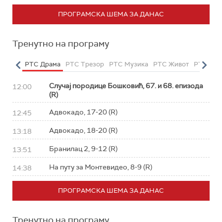
ПРОГРАМСКА ШЕМА ЗА ДАНАС
Тренутно на програму
етарац
РТС Драма
РТС Трезор
РТС Музика
РТС Живот
РТС Кла
Случај породице Бошковић, 67. и 68. епизода
12:00
(R)
Адвокадо, 17-20 (R)
12:45
Адвокадо, 18-20 (R)
13:18
Бранилац 2, 9-12 (R)
13:51
На путу за Монтевидео, 8-9 (R)
14:38
ПРОГРАМСКА ШЕМА ЗА ДАНАС
Тренутно на програму