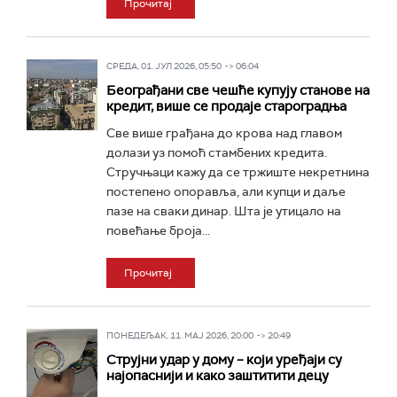
Прочитај
СРЕДА, 01. ЈУЛ 2026, 05:50 -> 06:04
Београђани све чешће купују станове на
кредит, више се продаје староградња
Све више грађана до крова над главом
долази уз помоћ стамбених кредита.
Стручњаци кажу да се тржиште некретнина
постепено опоравља, али купци и даље
пазе на сваки динар. Шта је утицало на
повећање броја...
Прочитај
ПОНЕДЕЉАК, 11. МАЈ 2026, 20:00 -> 20:49
Струјни удар у дому – који уређаји су
најопаснији и како заштитити децу