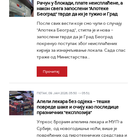
Рачун у блокади, плате неисплаћене, а
након свега запослени "Апотеке
Београд" тврде да их је тужио и Град
После свих вести које смо чули о случају
"Апотекa Београд", стигла је и нова –
запослени тврде да је Град Београд
покренуо поступак због неисплаћених
кирија за изнајмљивање локала. Сада спас
траже од Министарства...
Прочитај
ПЕТАК, 09. ЈАН 2026, 05:50 -> 05:51
Апели лекара без одјека – тешке
повреде шаке и очију као последице
празничних "експлозија"
Упркос бројним апелима лекара и МУП-а
Србије, од новогодишње ноћи, више је
повређених од пиротехничких средстава и