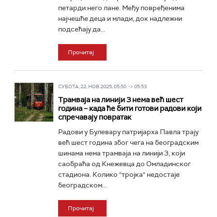
петарди него лане. Међу повређенима
најчешће деца и млади, док надлежни
подсећају да...
Прочитај
СУБОТА, 22. НОВ 2025, 05:50 -> 05:53
Трамваја на линији 3 нема већ шест
година – када ће бити готови радови који
спречавају повратак
Радови у Булевару патријарха Павла трају
већ шест година због чега на београдским
шинама нема трамваја на линији 3, који
саобраћа од Кнежевца до Омладинског
стадиона. Колико "тројка" недостаје
београдском...
Прочитај