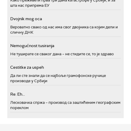
Како преживети прва три дана катастрофе у Србији, и за
шта нас припрема ЕУ
Dvojnik mog oca
Вероватно свако од нас има свог двојника са којим дели и
сличну ДНК
Nemogućnost tusiranja
Не туширате се сваког дана – не стидите се, то је здраво
Cestitke za uspeh
Да ли сте знали да се најбоље грамофонске ручице
производе у Србији
Re: Eh...
Лесковачка спржа – производ са заштићеним географским
пореклом