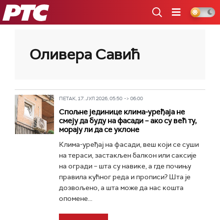
РТС
Оливера Савић
ПЕТАК, 17. ЈУЛ 2026, 05:50 -> 06:00
Спољне јединице клима-уређаја не
смеју да буду на фасади – ако су већ ту,
морају ли да се уклоне
Клима-уређај на фасади, веш који се суши
на тераси, застакљен балкон или саксије
на огради – шта су навике, а где почињу
правила кућног реда и прописи? Шта је
дозвољено, а шта може да нас кошта
опомене...