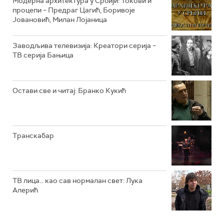
Модерна архитектура у Србији: Токови и
процепи – Предраг Цагић, Боривоје
Јовановић, Милан Лојаница
Заводљива телевизија: Креатори серија –
ТВ серија Бањица
Остави све и читај: Бранко Кукић
Транскабар
ТВ лица… као сав нормалан свет: Лука
Алерић