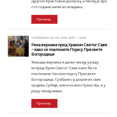
Другом Христовом доласку, а песму је пре
сто година написао владика...
Прочитај
ПОНЕДЕЉАК, 25. МАЈ 2026, 19:55 -> 19:58
Река верника пред Храмом Светог Саве
– како се поклонити Појасу Пресвете
Богородице
Хиљаде верника и даље чекају у реду
испред Храм Светог Саве како би се
поклонили Часном појасу Пресвете
Богородице. Грађани су дошли из свих
крајева Србије, али и из иностранства, а у
реду чекају више...
Прочитај