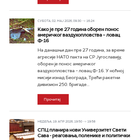
СУБОТА, 02. МАЈ 2026, 09:30 -> 16:24
Како је пре 27 година оборен понос
америчког ваздухопловства – ловац
Ф-16
На данашњи дан пре 27 година, за време
агресије НАТО пакта на СР Југославију,
оборен је понос америчког
ваздухопловства – ловац Ф-16. У ноћној
мисији изнад Београда, Трећи ракетни
дивизион 250. бригаде...
Прочитај
НЕДЕЉА, 19. АПР 2026, 19:50 -> 19:58
СПЦ планира нови Универзитет Свети
Сава - реаговања, полемике и политички