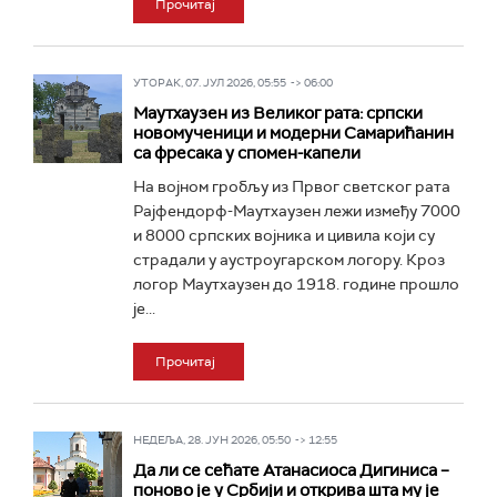
Прочитај
УТОРАК, 07. ЈУЛ 2026, 05:55 -> 06:00
Маутхаузен из Великог рата: српски
новомученици и модерни Самарићанин
са фресака у спомен-капели
На војном гробљу из Првог светског рата
Рајфендорф-Маутхаузен лежи између 7000
и 8000 српских војника и цивила који су
страдали у аустроугарском логору. Кроз
логор Маутхаузен до 1918. године прошло
је...
Прочитај
НЕДЕЉА, 28. ЈУН 2026, 05:50 -> 12:55
Да ли се сећате Атанасиоса Дигиниса –
поново је у Србији и открива шта му је