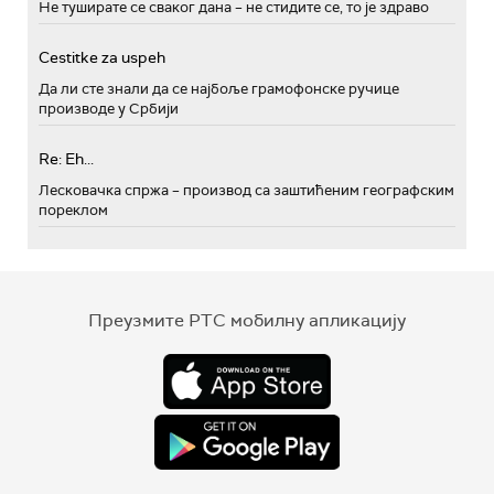
Не туширате се сваког дана – не стидите се, то је здраво
Cestitke za uspeh
Да ли сте знали да се најбоље грамофонске ручице
производе у Србији
Re: Eh...
Лесковачка спржа – производ са заштићеним географским
пореклом
Преузмите РТС мобилну апликацију