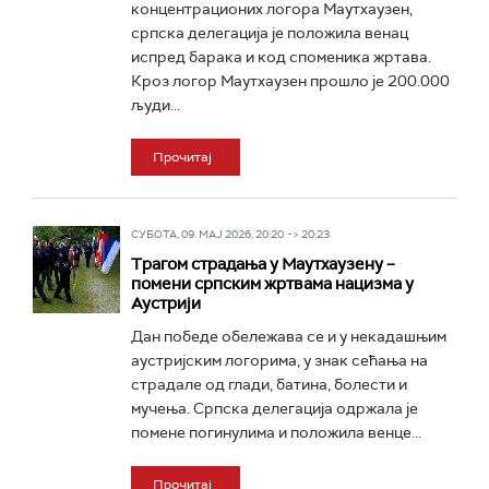
концентрационих логора Маутхаузен,
српска делегација је положила венац
испред барака и код споменика жртава.
Кроз логор Маутхаузен прошло је 200.000
људи...
Прочитај
СУБОТА, 09. МАЈ 2026, 20:20 -> 20:23
Трагом страдања у Маутхаузену –
помени српским жртвама нацизма у
Аустрији
Дан победе обележава се и у некадашњим
аустријским логорима, у знак сећања на
страдале од глади, батина, болести и
мучења. Српска делегација одржала је
помене погинулима и положила венце...
Прочитај