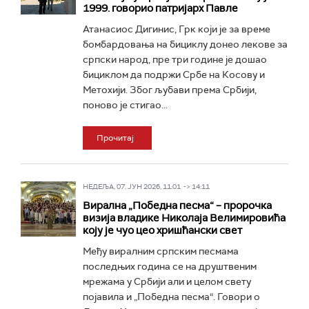
1999. говорио патријарх Павле
Атанасиос Дигинис, Грк који је за време
бомбардовања на бициклу донео лекове за
српски народ, пре три године је дошао
бициклом да подржи Србе на Косову и
Метохији. Због љубави према Србији,
поново је стигао...
Прочитај
НЕДЕЉА, 07. ЈУН 2026, 11:01 -> 14:11
Вирална „Победна песма“ – пророчка
визија владике Николаја Велимировића
коју је чуо цео хришћански свет
Међу виралним српским песмама
последњих година се на друштвеним
мрежама у Србији али и целом свету
појавила и „Победна песма“. Говори о