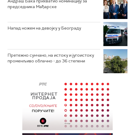
Андраш Бака прихватио номинацију за
председника Мађарске
Напад ножем на девојку у Београду
Претежно сунчано, на истоку и југоистоку
променљиво облачно - до 36 степени