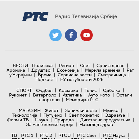
Радио Телевизија Србије
|
|
|
|
ВЕСТИ
Политика
Регион
Свет
Србија данас
|
|
|
|
Хроника
Друштво
Економија
Мерила времена
Рат
|
|
|
|
у Украјини
Време
Сервисне вести
Сматрачница
|
Подкаст
ЕУ могућности 2026
|
|
|
|
СПОРТ
Фудбал
Кошарка
Тенис
Одбојка
|
|
|
|
Рукомет
Ватерполо
Атлетика
Ауто-мото
Остали
|
спортови
Меморијал РТС
|
|
|
МАГАЗИН
Живот
Занимљивости
Музика
|
|
|
|
Технологијa
Путујемо
Свет познатих
Здравље
|
|
|
|
Филм и ТВ
Наука
Природа
Дигитални предузетник
|
За мале велике хероје
Наизглед здрав
|
|
|
|
|
ТВ
РТС 1
РТС 2
РТС 3
РТС Свет
РТС Наука