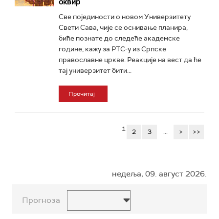
оквир
Све појединости о новом Универзитету
Свети Сава, чије се оснивање планира,
биће познате до следеће академске
године, кажу за РТС-у из Српске
православне цркве. Реакције на вест да ће
тај универзитет бити...
Прочитај
1
2
3
...
>
>>
недеља, 09. август 2026.
Прогноза