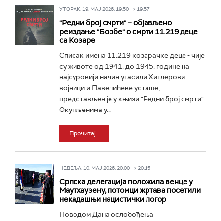
УТОРАК, 19. МАЈ 2026, 19:50 -> 19:57
"Редни број смрти" – објављено
реиздање "Борбе" о смрти 11.219 деце
са Козаре
Списак имена 11.219 козарачке деце - чије
су животе од 1941. до 1945. године на
најсуровији начин угасили Хитлерови
војници и Павелићеве усташе,
представљен је у књизи "Редни број смрти".
Окупљенима у...
Прочитај
НЕДЕЉА, 10. МАЈ 2026, 20:00 -> 20:15
Српска делегација положила венце у
Маутхаузену, потомци жртава посетили
некадашњи нацистички логор
Поводом Дана ослобођења