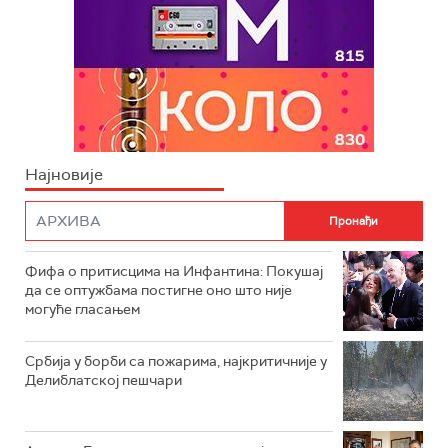
Најновије
Фифа о притисцима на Инфантина: Покушај
да се оптужбама постигне оно што није
могуће гласањем
Србија у борби са пожарима, најкритичније у
Делиблатској пешчари