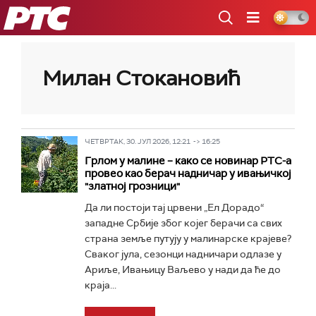
РТС
Милан Стокановић
ЧЕТВРТАК, 30. ЈУЛ 2026, 12:21 -> 16:25
Грлом у малине – како се новинар РТС-а
провео као берач надничар у ивањичкој
"златној грозници"
Да ли постоји тај црвени „Ел Дорадо“
западне Србије због којег берачи са свих
страна земље путују у малинарске крајеве?
Сваког јула, сезонци надничари одлазе у
Ариље, Ивањицу Ваљево у нади да ће до
краја...