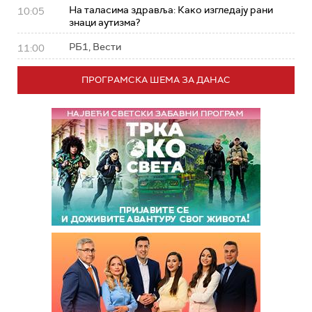
На таласима здравља: Како изгледају рани
10:05
знаци аутизма?
РБ1, Вести
11:00
ПРОГРАМСКА ШЕМА ЗА ДАНАС