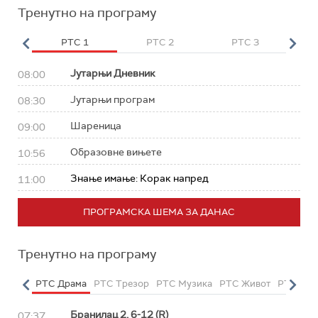
Тренутно на програму
HD
РТС 1
РТС 2
РТС 3
Р
Јутарњи Дневник
08:00
Јутарњи програм
08:30
Шареница
09:00
Образовне вињете
10:56
Знање имање: Корак напред
11:00
ПРОГРАМСКА ШЕМА ЗА ДАНАС
Тренутно на програму
етарац
РТС Драма
РТС Трезор
РТС Музика
РТС Живот
РТС Кла
Бранилац 2, 6-12 (R)
07:37