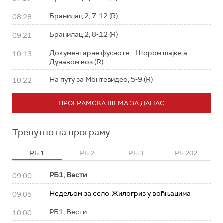
Бранилац 2, 7-12 (R)
08:28
Бранилац 2, 8-12 (R)
09:21
Документарне фусноте – Шором шајке а
10:13
Дунавом воз (R)
На путу за Монтевидео, 5-9 (R)
10:22
ПРОГРАМСКА ШЕМА ЗА ДАНАС
Тренутно на програму
РБ 1
РБ 2
РБ 3
РБ 202
РБ1, Вести
09:00
Недељом за село: Жилогриз у воћњацима
09:05
РБ1, Вести
10:00