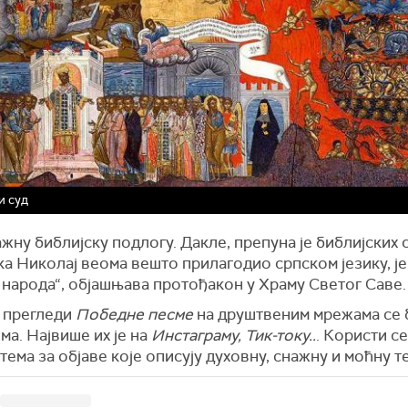
и суд
жну библијску подлогу. Дакле, препуна је библијских 
ка Николај веома вешто прилагодио српском језику, ј
 народа“, објашњава протођакон у Храму Светог Саве.
 прегледи
Победне песме
на друштвеним мрежама се б
а. Највише их је на
Инстаграму, Тик-току..
. Користи се
тема за објаве које описују духовну, снажну и моћну т