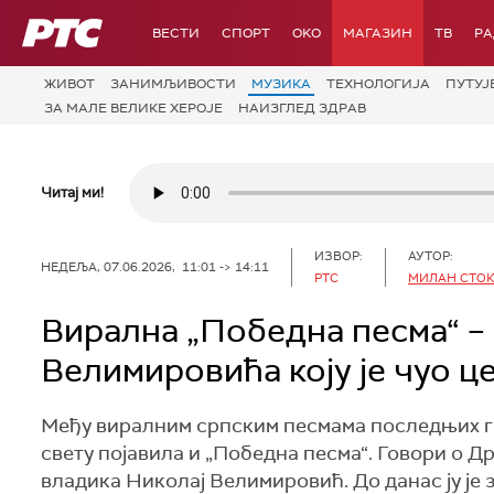
РТС
ВЕСТИ
СПОРТ
OKO
МАГАЗИН
ТВ
Р
ЖИВОТ
ЗАНИМЉИВОСТИ
МУЗИКА
ТЕХНОЛОГИЈA
ПУТУЈ
ЗА МАЛЕ ВЕЛИКЕ ХЕРОЈЕ
НАИЗГЛЕД ЗДРАВ
Читај ми!
ИЗВОР:
АУТОР:
НЕДЕЉА, 07.06.2026, 11:01 -> 14:11
РТС
МИЛАН СТО
Вирална „Победна песма“ –
Велимировића коју је чуо ц
Међу виралним српским песмама последњих го
свету појавила и „Победна песма“. Говори о Д
владика Николај Велимировић. До данас ју је 