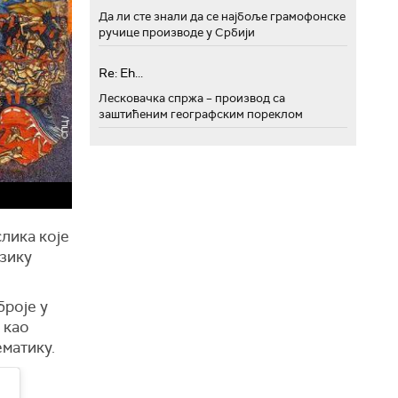
Да ли сте знали да се најбоље грамофонске
ручице производе у Србији
Re: Eh...
Лесковачка спржа – производ са
заштићеним географским пореклом
слика које
езику
роје у
 као
ематику.