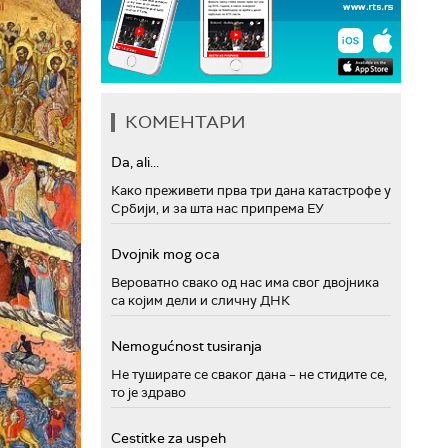
КОМЕНТАРИ
Da, ali...
Како преживети прва три дана катастрофе у
Србији, и за шта нас припрема ЕУ
Dvojnik mog oca
Вероватно свако од нас има свог двојника
са којим дели и сличну ДНК
Nemogućnost tusiranja
Не туширате се сваког дана – не стидите се,
то је здраво
Cestitke za uspeh