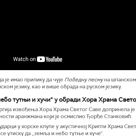
а је имао прилику да чује
Победну песму
на шпанском
ском језику, као и више обрада на руском језику.
небо тутњи и хучи“ у обради Хора Храма Свето
ргија извођења Хора Храма Светог Саве допринела је
ности аранжмана који је осмислио Ђорђе Станковић.
дарци у хорске клупе у акустичној Крипти Храма Све
е утиску да „земља и небо тутње и хуче“.