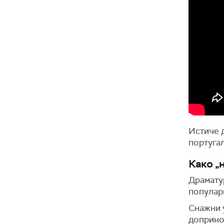
Истиче д
португал
Како „
Драмату
популар
Снажни у
допринос