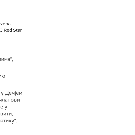
Crvena
C Red Star
има“,
у о
 у Дечјем
 чланови
е у
вити,
атику“,