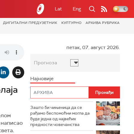
Lat
Eng
ДИГИТАЛНИ ПРЕДУЗЕТНИК
КУЛТУРНО
АРХИВА РУБРИКА
петак, 07. август 2026.
Прогноза
Најновије
лаја
Зашто би чињеница да се
рађамо беспомоћни могла да
елом
буде једна од највећих
а написао
предности човечанства
света.