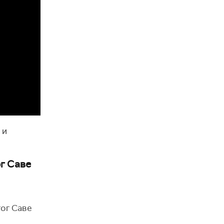
 и
г Саве
тог Саве