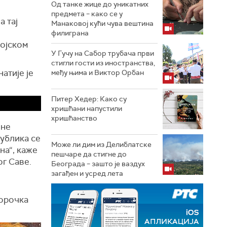
Од танке жице до уникатних
предмета – како се у
а тај
Манаковој кући чува вештина
филиграна
војском
У Гучу на Сабор трубача први
стигли гости из иностранства,
атије је
међу њима и Виктор Орбан
Питер Хедер: Како су
хришћани напустили
хришћанство
 не
ублика се
Може ли дим из Делиблатске
на“, каже
пешчаре да стигне до
г Саве.
Београда – зашто је ваздух
загађен и усред лета
орочка