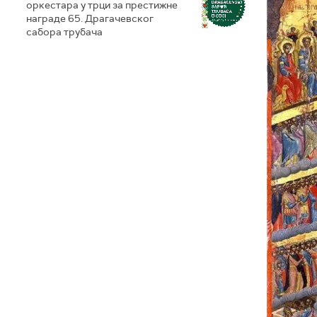
оркестара у трци за престижне
награде 65. Драгачевског
сабора трубача