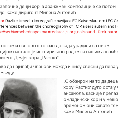
започне дечји хор, а аранжман композиције се потом
је, каже диригент Милена Антовић.
tor
Razlike izmedju koreografije navijaca FC Kaiserslautern i FC 
fferences between the choreography of FC Kaiserslautern and F
ja
#serbia
#pobednapesma
#redstar
♬ original sound - Prolupator
ногом и све ово што смо до сада урадили са овом
цијом настало је инспирисано радом са нашим ансамбл
игент Дечјег хора „Растко“.
а да најмлађи чланови можда и нису свесни да певај
м суду.
„С обзиром на то да деца
хору 'Растко' дуго остају
ансамбла, касније прелаз
омладински хор и у мешо
временом они схвате тем
каже Милена Антовић.