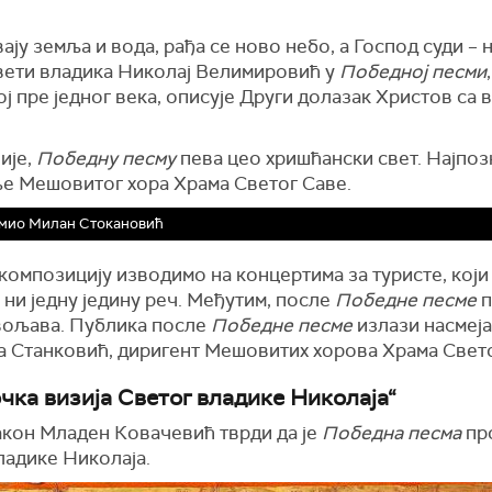
ју земља и вода, рађа се ново небо, а Господ суди – н
вети владика Николај Велимировић у
Победној песми
,
ј пре једног века, описује Други долазак Христов са 
ије,
Победну песму
пева цео хришћански свет. Најпозн
е Мешовитог хора Храма Светог Саве.
мио Милан Стокановић
композицију изводимо на концертима за туристе, који
 ни једну једину реч. Међутим, после
Победне песме
п
ољава. Публика после
Победне песме
излази насмеја
а Станковић, диригент Мешовитих хорова Храма Свето
чка визија Светог владике Николаја“
кон Младен Ковачевић тврди да је
Победна песма
пр
ладике Николаја.