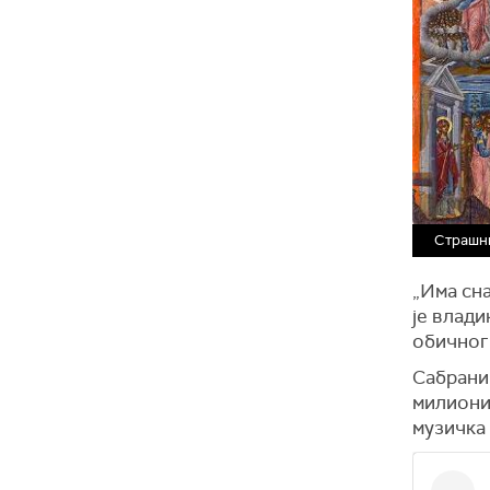
Страшн
„Има сна
је влади
обичног
Сабрани
милионим
музичка 