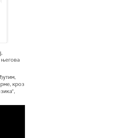
,
у његова
ђутим,
орме, кроз
зика“,