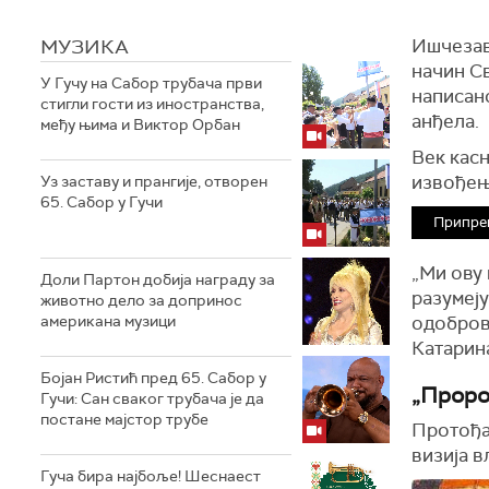
МУЗИКА
Ишчезава
начин С
У Гучу на Сабор трубача први
написано
стигли гости из иностранства,
анђела.
међу њима и Виктор Орбан
Век касн
извођењ
Уз заставу и прангије, отворен
65. Сабор у Гучи
Припре
„Ми ову 
Доли Партон добија награду за
разумеју
животно дело за допринос
американа музици
одобров
Катарин
Бојан Ристић пред 65. Сабор у
„Проро
Гучи: Сан сваког трубача је да
постане мајстор трубе
Протођа
визија в
Гуча бира најбоље! Шеснаест