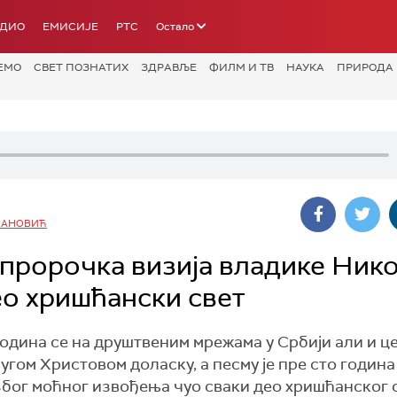
АДИО
ЕМИСИЈЕ
РТС
Остало
ЕМО
СВЕТ ПОЗНАТИХ
ЗДРАВЉЕ
ФИЛМ И ТВ
НАУКА
ПРИРОДА
КАНОВИЋ
 пророчка визија владике Нико
ео хришћански свет
дина се на друштвеним мрежама у Србији али и ц
ругом Христовом доласку, а песму је пре сто годин
због моћног извођења чуо сваки део хришћанског 