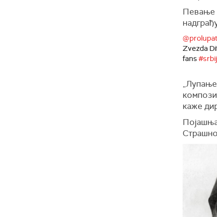
Певање 
надграђу
@prolupa
Zvezda Di
fans
#srbi
„Лупање 
компози
каже дир
Појашњав
Страшно