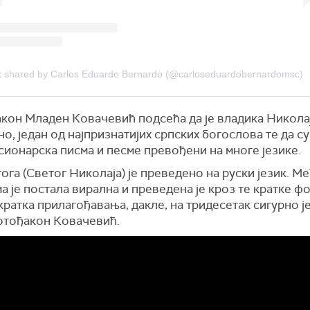
t shared by Carlos Eduardo Bernardo (@carloseduardobernardomsc)
кон Младен Ковачевић подсећа да је владика Николај
о, један од најпризнатијих српских богослова те да с
сионарска писма и песме превођени на многе језике.
ога (Светог Николаја) је преведено на руски језик. Ме
а је постала вирална и преведена је кроз те кратке ф
кратка прилагођавања, дакле, на тридесетак сигурно је
отођакон Ковачевић.