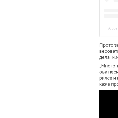
A pos
Протођа
вероватн
дела, ми
„Много т
ова песм
рилсе и 
каже пр