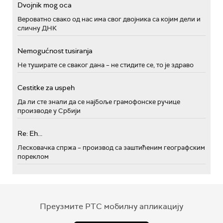
Dvojnik mog oca
Вероватно свако од нас има свог двојника са којим дели и
сличну ДНК
Nemogućnost tusiranja
Не туширате се сваког дана – не стидите се, то је здраво
Cestitke za uspeh
Да ли сте знали да се најбоље грамофонске ручице
производе у Србији
Re: Eh...
Лесковачка спржа – производ са заштићеним географским
пореклом
Преузмите РТС мобилну апликацију