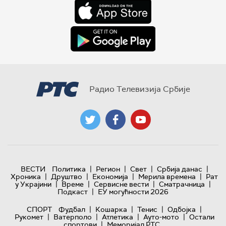
Радио Телевизија Србије
|
|
|
|
ВЕСТИ
Политика
Регион
Свет
Србија данас
|
|
|
|
Хроника
Друштво
Економија
Мерила времена
Рат
|
|
|
|
у Украјини
Време
Сервисне вести
Сматрачница
|
Подкаст
ЕУ могућности 2026
|
|
|
|
СПОРТ
Фудбал
Кошарка
Тенис
Одбојка
|
|
|
|
Рукомет
Ватерполо
Атлетика
Ауто-мото
Остали
|
спортови
Меморијал РТС