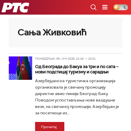
РТС
Сања Живковић
ПОНЕДЕЉАК, 08. ЈУН 2026, 22:19 -> 23:31
Од Београда до Бакуа за три и по сата –
нови подстицај туризму и сарадњи
Азербејџанска туристичка организација
организовала је свечану промоцију
директне авио-линије Београд-Баку.
Поводом успостављања нове ваздушне
везе, на свечаној промоцији, Азербејџан је
за посетиоце из...
Прочитај