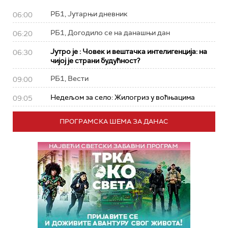
РБ1, Јутарњи дневник
06:00
РБ1, Догодило се на данашњи дан
06:20
Јутро је : Човек и вештачка интелигенција: на
06:30
чијој је страни будућност?
РБ1, Вести
09:00
Недељом за село: Жилогриз у воћњацима
09:05
ПРОГРАМСКА ШЕМА ЗА ДАНАС