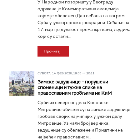
У Народном позоришту у Београду
одржана је Комеморативна академија
којом је обележен Дан сећања на погром
Срба у јужној српској покрајини. Сећање на
17. март је дужност према жртвама, људима
који су остали...
Прочитај
СУБОТА, 14. ФЕБ 2026, 19:55 -> 20:11
Зимске задушнице – порушени
споменици и тужне слике на
православним гробљима на КиМ
Срби из северног дела Косовске
Митровице обишли су на зимске задушнице
гробове својих најмилијих у јужном делу
Митровице. Уз мали број верника,
задушнице су обележене и Приштини на
највећем православном...