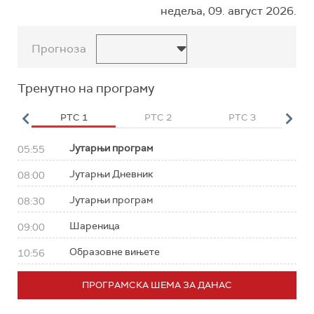
недеља, 09. август 2026.
Прогноза
Тренутно на програму
HD
РТС 1
РТС 2
РТС 3
Р
Јутарњи програм
05:55
Јутарњи Дневник
08:00
Јутарњи програм
08:30
Шареница
09:00
Образовне вињете
10:56
ПРОГРАМСКА ШЕМА ЗА ДАНАС