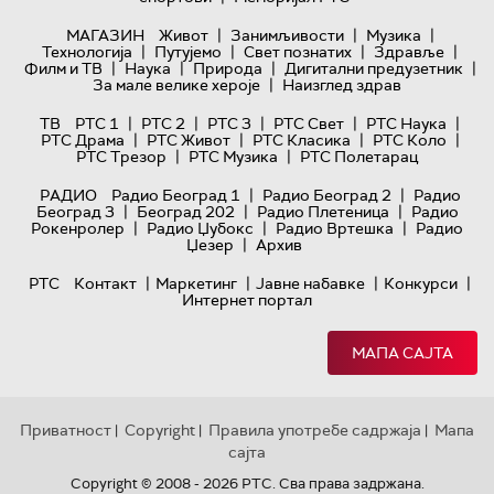
|
|
|
МАГАЗИН
Живот
Занимљивости
Музика
|
|
|
|
Технологијa
Путујемо
Свет познатих
Здравље
|
|
|
|
Филм и ТВ
Наука
Природа
Дигитални предузетник
|
За мале велике хероје
Наизглед здрав
|
|
|
|
|
ТВ
РТС 1
РТС 2
РТС 3
РТС Свет
РТС Наука
|
|
|
|
РТС Драма
РТС Живот
РТС Класика
РТС Коло
|
|
РТС Трезор
РТС Музика
РТС Полетарац
|
|
РАДИО
Радио Београд 1
Радио Београд 2
Радио
|
|
|
Београд 3
Београд 202
Радио Плетеница
Радио
|
|
|
Рокенролер
Радио Џубокс
Радио Вртешка
Радио
|
Џезер
Архив
|
|
|
|
РТС
Контакт
Маркетинг
Јавне набавке
Конкурси
Интернет портал
МАПА САЈТА
Приватност
Copyright
Правила употребе садржаја
Мапа
|
|
|
сајта
Copyright © 2008 - 2026 РТС. Сва права задржана.