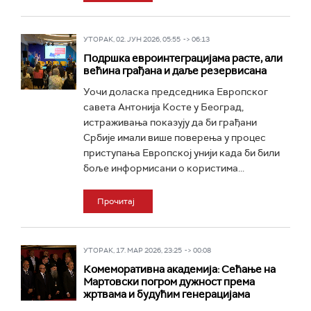
УТОРАК, 02. ЈУН 2026, 05:55 -> 06:13
Подршка евроинтеграцијама расте, али
већина грађана и даље резервисана
Уочи доласка председника Европског
савета Антонија Косте у Београд,
истраживања показују да би грађани
Србије имали више поверења у процес
приступања Европској унији када би били
боље информисани о користима...
Прочитај
УТОРАК, 17. МАР 2026, 23:25 -> 00:08
Комеморативна академија: Сећање на
Мартовски погром дужност према
жртвама и будућим генерацијама