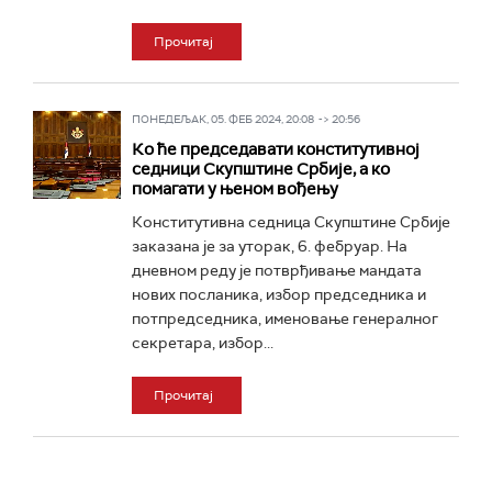
Прочитај
ПОНЕДЕЉАК, 05. ФЕБ 2024, 20:08 -> 20:56
Ко ће председавати конститутивној
седници Скупштине Србије, а ко
помагати у њеном вођењу
Конститутивна седница Скупштине Србије
заказана је за уторак, 6. фебруар. На
дневном реду је потврђивање мандата
нових посланика, избор председника и
потпредседника, именовање генералног
секретара, избор...
Прочитај