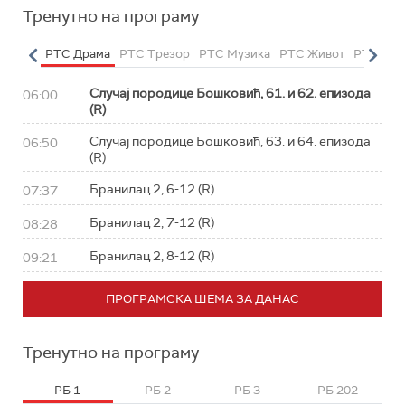
Тренутно на програму
етарац
РТС Драма
РТС Трезор
РТС Музика
РТС Живот
РТС Кла
Случај породице Бошковић, 61. и 62. епизода
06:00
(R)
Случај породице Бошковић, 63. и 64. епизода
06:50
(R)
Бранилац 2, 6-12 (R)
07:37
Бранилац 2, 7-12 (R)
08:28
Бранилац 2, 8-12 (R)
09:21
ПРОГРАМСКА ШЕМА ЗА ДАНАС
Тренутно на програму
РБ 1
РБ 2
РБ 3
РБ 202