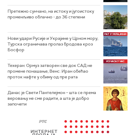
Претежно сунчано, на истоку и југоистоку
променљиво облачно - до 36 степени
Нови удари Русије и Украјине у Црном мору;
Турска ограничава пролаз бродова кроз
Босфор
Техеран: Ормуз затворен све док САД не
промене понашање; Венс: Иран обећао
проток нафте у обиму од пре рата
Данас је Свети Пантелејмон – шта се према
веровању не сме радити, а шта је добро
започети