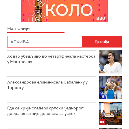
Најновије
Ходар убедљиво до четвртфинала мастерса
у Монтреалу
Александрова елиминисала Сабаленку у
Торонту
Где се крије следећи српски "једнорог" –
добра идеја није довољна за успех