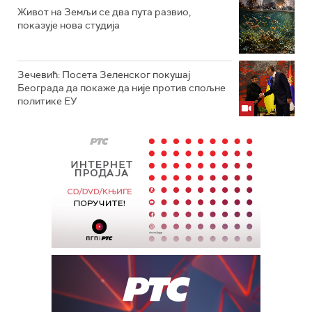
Живот на Земљи се два пута развио,
показује нова студија
Зечевић: Посета Зеленског покушај
Београда да покаже да није против спољне
политике ЕУ