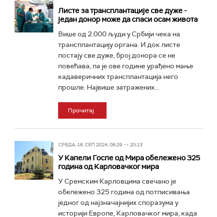
Листе за трансплантације све дуже -
један донор може да спаси осам живота
Више од 2.000 људи у Србији чека на
трансплантацију органа. И док листе
постају све дуже, број донора се не
повећава, па је ове године урађено мање
кадаверичних трансплантација него
прошле. Највише затражених...
Прочитај
СРЕДА, 18. СЕП 2024, 08:29 -> 20:13
У Капели Госпе од Мира обележено 325
година од Карловачког мира
У Сремским Карловцима свечано је
обележено 325 година од потписивања
једног од најзначајнијих споразума у
историји Европе, Карловачког мира, када