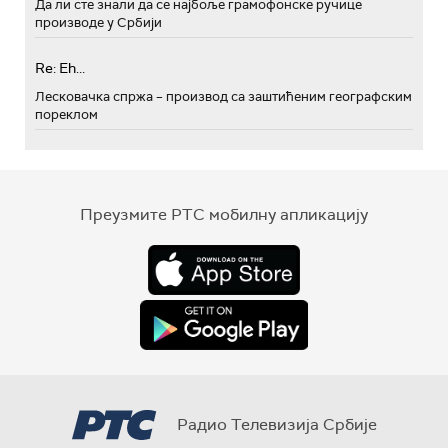
Да ли сте знали да се најбоље грамофонске ручице
производе у Србији
Re: Eh...
Лесковачка спржа – производ са заштићеним географским
пореклом
Преузмите РТС мобилну апликацију
Радио Телевизија Србије