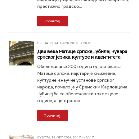
престижно градско...
Прочитај
СРЕДА, 21. ЈАН 2026, 20:30 -> 20:40
Два века Матице српске, јубилеј чувара
српског језика, културе и идентитета
Обележавање 200 година од оснивања
Матице српске, најстарије књижевне,
културне и научне установе српског
народа, почело је у Сремским Карловцима.
Јубилеј ће се обележавати током целе
године, а централни...
Прочитај
СУБОТА, 12. ОКТ 2024, 10:17 -> 10:17