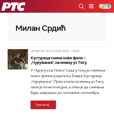
РТС
Милан Срдић
ЧЕТВРТАК, 23. ЈУЛ 2026, 20:20 -> 09:30
Кустурица снима нови филм –
„Чуружанка", на имању уз Тису
У Чуругу код Новог Сада у току је снимање
новог филма редитеља Емира Кустурице
„Чуружанка“. Прва клапа на имању уз Тису
пала је почетком јуна, а план је да снимање
буде завршено до половине септембра...
Прочитај