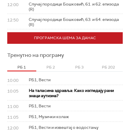
Случај породице Бошковић, 61. и 62. епизода
12:00
(R)
Случај породице Бошковић, 63. и 64. епизода
12:50
(R)
ПРОГРАМСКА ШЕМА ЗА ДАНАС
Тренутно на програму
РБ 1
РБ 2
РБ 3
РБ 202
РБ1, Вести
10:00
На таласима здравља: Како изгледају рани
10:05
знаци аутизма?
РБ1, Вести
11:00
РБ1, Музички колаж
11:05
РБ1, Вести и извештај о водостању
12:00