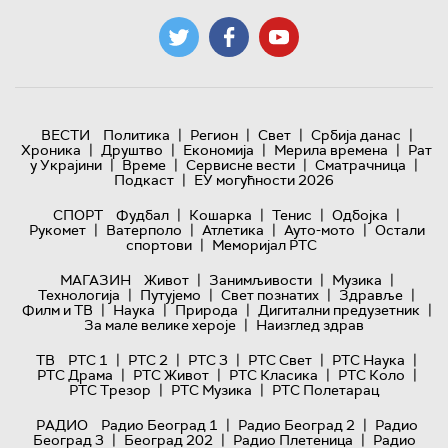
|
|
|
|
ВЕСТИ
Политика
Регион
Свет
Србија данас
|
|
|
|
Хроника
Друштво
Економија
Мерила времена
Рат
|
|
|
|
у Украјини
Време
Сервисне вести
Сматрачница
|
Подкаст
ЕУ могућности 2026
|
|
|
|
СПОРТ
Фудбал
Кошарка
Тенис
Одбојка
|
|
|
|
Рукомет
Ватерполо
Атлетика
Ауто-мото
Остали
|
спортови
Меморијал РТС
|
|
|
МАГАЗИН
Живот
Занимљивости
Музика
|
|
|
|
Технологијa
Путујемо
Свет познатих
Здравље
|
|
|
|
Филм и ТВ
Наука
Природа
Дигитални предузетник
|
За мале велике хероје
Наизглед здрав
|
|
|
|
|
ТВ
РТС 1
РТС 2
РТС 3
РТС Свет
РТС Наука
|
|
|
|
РТС Драма
РТС Живот
РТС Класика
РТС Коло
|
|
РТС Трезор
РТС Музика
РТС Полетарац
|
|
РАДИО
Радио Београд 1
Радио Београд 2
Радио
|
|
|
Београд 3
Београд 202
Радио Плетеница
Радио