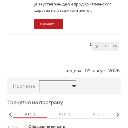
је заустављен даљи продор Османског
царства на Стари континент...
Прочитај
1
2
>
>>
недеља, 09. август 2026.
Прогноза
Тренутно на програму
HD
РТС 1
РТС 2
РТС 3
Р
Образовне вињете
10:56