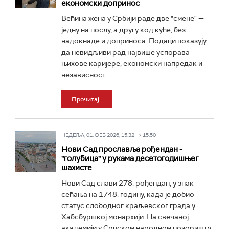
економски допринос
Већина жена у Србији раде две "смене" —
једну на послу, а другу код куће, без
надокнаде и доприноса. Подаци показују
да невидљиви рад највише успорава
њихове каријере, економски напредак и
независност...
Прочитај
НЕДЕЉА, 01. ФЕБ 2026, 15:32 -> 15:50
Нови Сад прославља рођендан -
"голубица" у рукама десетогодишњег
шахисте
Нови Сад слави 278. рођендан, у знак
сећања на 1748. годину, када је добио
статус слободног краљевског града у
Хабсбуршкој монархији. На свечаној
академији у Српском народном позоришту,