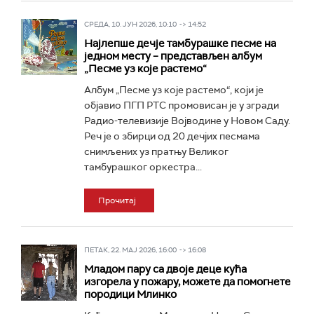
СРЕДА, 10. ЈУН 2026, 10:10 -> 14:52
Најлепше дечје тамбурашке песме на
једном месту – представљен албум
„Песме уз које растемо“
Албум „Песме уз које растемо“, који је
објавио ПГП РТС промовисан је у згради
Радио-телевизије Војводине у Новом Саду.
Реч је о збирци од 20 дечјих песмама
снимљених уз пратњу Великог
тамбурашког оркестра...
Прочитај
ПЕТАК, 22. МАЈ 2026, 16:00 -> 16:08
Младом пару са двоје деце кућа
изгорела у пожару, можете да помогнете
породици Млинко