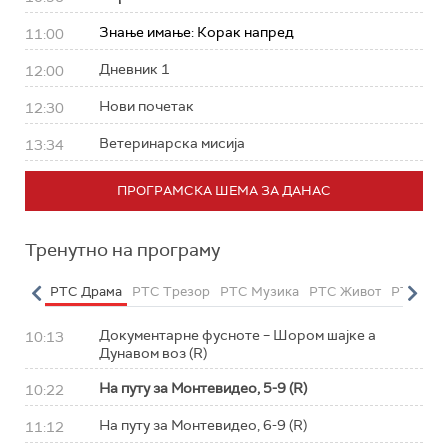
Знање имање: Корак напред
11:00
Дневник 1
12:00
Нови почетак
12:30
Ветеринарска мисија
13:34
ПРОГРАМСКА ШЕМА ЗА ДАНАС
Тренутно на програму
етарац
РТС Драма
РТС Трезор
РТС Музика
РТС Живот
РТС Кла
Документарне фусноте – Шором шајке а
10:13
Дунавом воз (R)
На путу за Монтевидео, 5-9 (R)
10:22
На путу за Монтевидео, 6-9 (R)
11:12