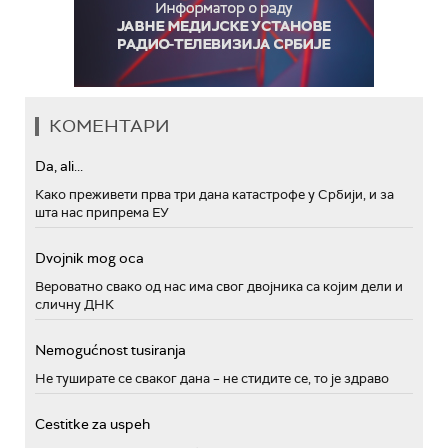
КОМЕНТАРИ
Da, ali...
Како преживети прва три дана катастрофе у Србији, и за
шта нас припрема ЕУ
Dvojnik mog oca
Вероватно свако од нас има свог двојника са којим дели и
сличну ДНК
Nemogućnost tusiranja
Не туширате се сваког дана – не стидите се, то је здраво
Cestitke za uspeh