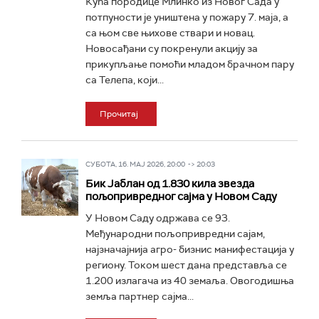
Кућа породице Млинко из Новог Сада у
потпуности је уништена у пожару 7. маја, а
са њом све њихове ствари и новац.
Новосађани су покренули акцију за
прикупљање помоћи младом брачном пару
са Телепа, који...
Прочитај
СУБОТА, 16. МАЈ 2026, 20:00 -> 20:03
Бик Јаблан од 1.830 кила звезда
пољопривредног сајма у Новом Саду
У Новом Саду одржава се 93.
Међународни пољопривредни сајам,
најзначајнија агро- бизнис манифестација у
региону. Током шест дана представља се
1.200 излагача из 40 земаља. Овогодишња
земља партнер сајма...