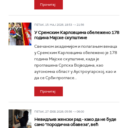
Прочитај
ПЕТАК, 15. МАЈ 2026, 18:53 -> 21:56
У Сремским Карловцима обележено 178
година Мајске скупштине
Свечаном академијом и полагањем венаца
у Сремским Карловцима обележено је 178
година Мајске скупштине, када је
проглашена Српска Војводина, као
аутономна област у Аустроугарској, као и
да се Срби прогласе...
Прочитај
ПЕТАК, 27. ФЕБ 2026, 05:56 -> 06:00
Невидљив женски рад - како да не буде
само "породична обавеза", већ