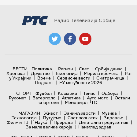
Радио Телевизија Србије
|
|
|
|
ВЕСТИ
Политика
Регион
Свет
Србија данас
|
|
|
|
Хроника
Друштво
Економија
Мерила времена
Рат
|
|
|
|
у Украјини
Време
Сервисне вести
Сматрачница
|
Подкаст
ЕУ могућности 2026
|
|
|
|
СПОРТ
Фудбал
Кошарка
Тенис
Одбојка
|
|
|
|
Рукомет
Ватерполо
Атлетика
Ауто-мото
Остали
|
спортови
Меморијал РТС
|
|
|
МАГАЗИН
Живот
Занимљивости
Музика
|
|
|
|
Технологијa
Путујемо
Свет познатих
Здравље
|
|
|
|
Филм и ТВ
Наука
Природа
Дигитални предузетник
|
За мале велике хероје
Наизглед здрав