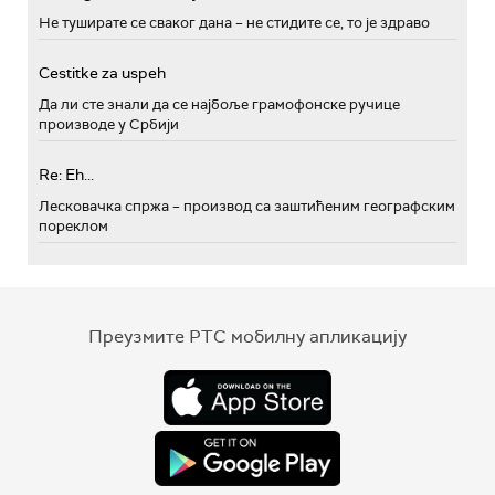
Не туширате се сваког дана – не стидите се, то је здраво
Cestitke za uspeh
Да ли сте знали да се најбоље грамофонске ручице
производе у Србији
Re: Eh...
Лесковачка спржа – производ са заштићеним географским
пореклом
Преузмите РТС мобилну апликацију