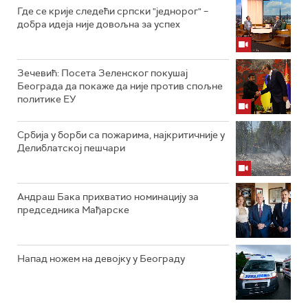
Где се крије следећи српски "једнорог" –
добра идеја није довољна за успех
Зечевић: Посета Зеленског покушај
Београда да покаже да није против спољне
политике ЕУ
Србија у борби са пожарима, најкритичније у
Делиблатској пешчари
Андраш Бака прихватио номинацију за
председника Мађарске
Напад ножем на девојку у Београду