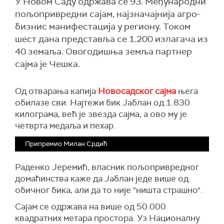
У Новом Саду одржава се 93. Међународни
пољопривредни сајам, најзначајнија агро-
бизнис манифестација у региону. Током
шест дана представља се 1.200 излагача из
40 земаља. Овогодишња земља партнер
сајма је Чешка.
Од отварања капија
Новосадског сајма
њега
обилазе сви. Најтежи бик Јаблан од 1.830
килограма, већ је звезда сајма, а ово му је
четврта медаља и пехар.
Припремио Милан Срдић
Раденко Јеремић, власник пољопривредног
домаћинства каже да Јаблан једе више од
обичног бика, али да то није "ништа страшно".
Сајам се одржава на више од 50.000
квадратних метара простора. Уз Националну