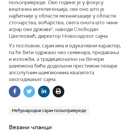
пољопривреде. Ове године је у фокусу
вештачка интелигенција, све оно што је
најбитније у области механизације у области
сточарства, воћарства, свега онога што чини
аграр ове државе", наводи Слободан
Цветковић, директор Новосадског сајма.
Уз пословни, сајам има и едукативни карактер,
па ће бити одржано низ семинара, предавања
и изложби, а традиционално на Вечери
шампиона биће додељени престижни пехари
апсолутним шампионима квалитета
овогодишњег сајма.
Међународни сајам пољопривреде
Везани чланци