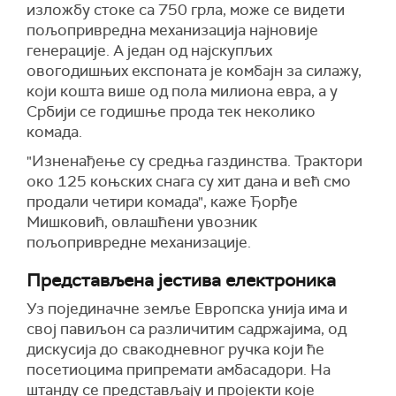
изложбу стоке са 750 грла, може се видети
пољопривредна механизација најновије
генерације. А један од најскупљих
овогодишњих експоната је комбајн за силажу,
који кошта више од пола милиона евра, а у
Србији се годишње прода тек неколико
комада.
"Изненађење су средња газдинства. Трактори
око 125 коњских снага су хит дана и већ смо
продали четири комада", каже Ђорђе
Мишковић, овлашћени увозник
пољопривредне механизације.
Представљена јестива електроника
Уз појединачне земље Европска унија има и
свој павиљон са различитим садржајима, од
дискусија до свакодневног ручка који ће
посетиоцима припремати амбасадори. На
штанду се представљају и пројекти које