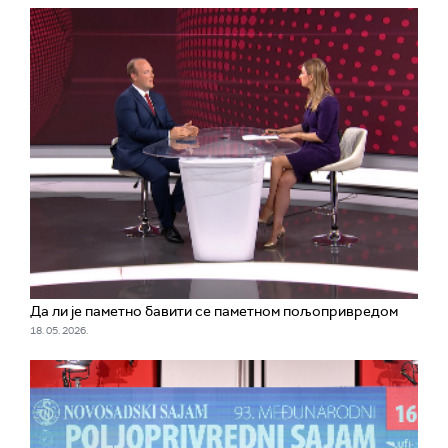
Да ли је паметно бавити се паметном пољопривредом
18. 05. 2026.