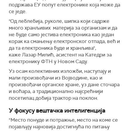
подржава ЕУ попут електронике која може да
се једе.
"Од леблебија, руколе, шипка који садрже
много хранљивих материја за организам и да
не буде само јестива електроника као један
корак ка смањењу електронског отпада, већ и
да та електроника буде и хранљива",
каже Лазар Милић, асистент на Катедри за
електронику ФТН у Новом Саду.
Уз осам колективних изложби, наступају и
мали произвођачи из Војводине, као и
произвођачи органске хране, уз дане сточара
и воћара, а традиционално најсрећнији
посетилац добија трактор на поклон.
У фокусу вештачка интелигенција
"Место понуде и потражње, место на коме се
појављују најновија достигнућа по питању