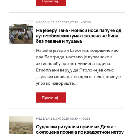
Прочитај
НЕДЕЉА, 03. АВГ 2025, 07:20 -> 07:20
На језеру Тана - монаси носе папуче од
аутомобилских гума а сахрана не бива
без певања и пуцања
Највеће језеро у Етиопији, површине као
два Београда, настало је вулканском
активношћу пре пет милиона година.
Етиопљани верују да Птоломејев опис
„шупљих мочвараˮ из другог века, описује
управо извориште...
Прочитај
НЕДЕЉА, 13. ЈУЛ 2025, 09:30 -> 09:53
Судански ритуали и приче из Делга -
скупоцена промаја по квадратном метру