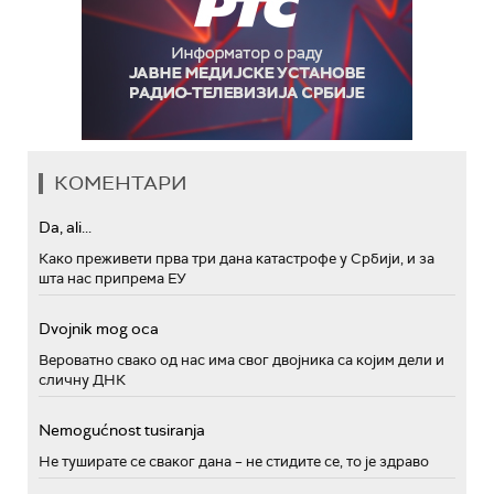
КОМЕНТАРИ
Da, ali...
Како преживети прва три дана катастрофе у Србији, и за
шта нас припрема ЕУ
Dvojnik mog oca
Вероватно свако од нас има свог двојника са којим дели и
сличну ДНК
Nemogućnost tusiranja
Не туширате се сваког дана – не стидите се, то је здраво