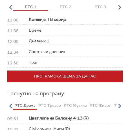
HD
РТС 1
РТС 2
РТС 3
Р
Комшије, ТВ серија
11:00
Време
11:56
Дневник 1
12:00
Спортски дневник
12:34
Траг
12:50
ПРОГРАМСКА ШЕМА ЗА ДАНАС
Тренутно на програму
етарац
РТС Драма
РТС Трезор
РТС Музика
РТС Живот
РТС Кла
Цват липе на Балкану, 4-13 (R)
09:31
Сјај у очима, филм (R)
10:22