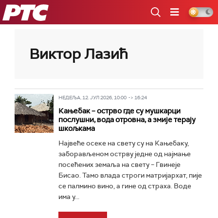
РТС
Виктор Лазић
НЕДЕЉА, 12. ЈУЛ 2026, 10:00 -> 16:24
Кањебак – острво где су мушкарци
послушни, вода отровна, а змије терају
шкољкама
Највеће осеке на свету су на Кањебаку,
заборављеном острву једне од најмање
посећених земаља на свету – Гвинеје
Бисао. Тамо влада строги матријархат, пије
се палмино вино, а гине од страха. Воде
има у...