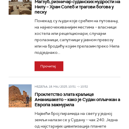
Магзуб, ризничар суданских мудрости на
Нилу – Храм Солеб и трагови богова у
песку
Понекад су људи које срећем на путовању,
на најнеочекиванијим местима – власници
хостела или рецепционари, случајни
пролазници, сапутници у јавном превозу
или на бродићу којим прелазим преко Нила
подједнако...
Прочитај
НЕДЕЉА, 18. МАЈ 2025, 10:51 -> 10:52
Проклетство злата краљице
Аманишакето – како је Судан опљачкан а
Европа зажмурила
Највећи број пирамида на свету у једној
земљи налази се у Судану – чак 240. Једна
од најстаријих цивилизација планете