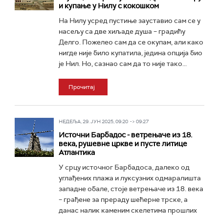
и купање у Нилу с кокошком
На Нилу усред пустиње зауставио сам се у
насељу са две хиљаде душа – градићу
Делго. Пожелео сам да се окупам, али како
нигде није било купатила, једина опција био
је Нил. Но, сазнао сам да то није тако...
Прочитај
НЕДЕЉА, 29. ЈУН 2025, 09:20 -> 09:27
Источни Барбадос - ветрењаче из 18.
века, рушевне цркве и пусте литице
Атлантика
У срцу источног Барбадоса, далеко од
углађених плажа и луксузних одмаралишта
западне обале, стоје ветрењаче из 18. века
– грађене за прераду шећерне трске, а
данас налик каменим скелетима прошлих