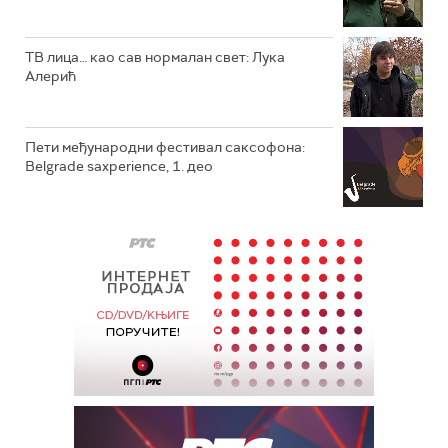
ТВ лица… као сав нормалан свет: Лука
Алерић
Пети међународни фестивал саксофона:
Belgrade saxperience, 1. део