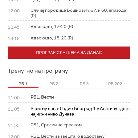
Случај породице Бошковић, 67. и 68. епизода
12:00
(R)
Адвокадо, 17-20 (R)
12:45
Адвокадо, 18-20 (R)
13:18
ПРОГРАМСКА ШЕМА ЗА ДАНАС
Тренутно на програму
РБ 1
РБ 2
РБ 3
РБ 202
РБ1, Вести
11:00
У ритму дана: Радио Београд 1 у Апатину, где је
11:05
најнижи ниво Дунава
РБ1, Српски на српском
11:55
РБ1, Вести и извештај о водостању
12:00