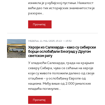
изникла је у нубијској пустињи. Нажалост
већи део тих историјских знаменитости је
разорен...
Прочитај
НЕДЕЉА, 11. МАЈ 2025, 15:13 -> 15:52
Хероји из Салехарда – како су сибирски
борци ослобађали Београд у Другом
светском рату
У хладноћи Салехарда, града на крајњем
северу Сибира, чува се сећање на хероје
који су животе положили далеко од своје
отаџбине – у ослобађању Европе од
нацизма. Међу више од 2.000 јамалских
младића погинулих...
Прочитај