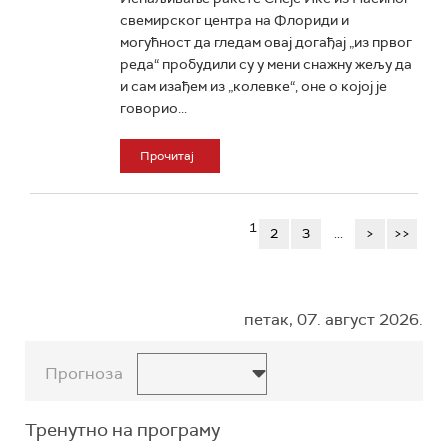
свемирског центра на Флориди и
могућност да гледам овај догађај „из првог
реда“ пробудили су у мени снажну жељу да
и сам изађем из „колевке“, оне о којој је
говорио...
Прочитај
1
2
3
...
>
>>
петак, 07. август 2026.
Прогноза
Тренутно на програму