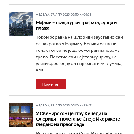
НЕДЕЉА, 27. АПР 2025, 05:50 -> 06:08
Мајами – град журки, графита, сунца и
плажа
Током боравка на Флориди зауставио сам
се накратко у Мајамију. Велики метални
точак попео ме је да осмотрим панораму
града. Посетио сам најстарију цркву, на
улици срео једну од најпознатијих глумица,
али...
Прочитај
НЕДЕЉА, 13. АПР 2025, 07:00 -> 13:47
У Свемирском центру Кенеди на
Флориди – полетање Спејс Икс ракете
гледано из првог реда
Испаљивање ракете Спејс Икс из Насиног