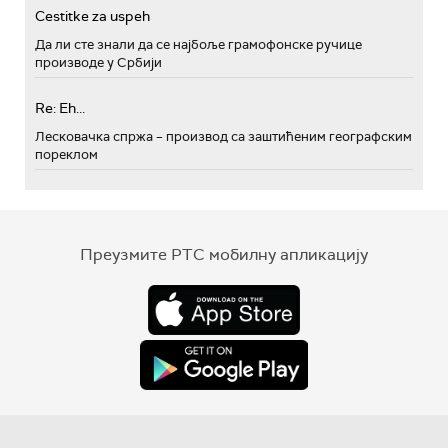
Cestitke za uspeh
Да ли сте знали да се најбоље грамофонске ручице
производе у Србији
Re: Eh...
Лесковачка спржа – производ са заштићеним географским
пореклом
Преузмите РТС мобилну апликацију