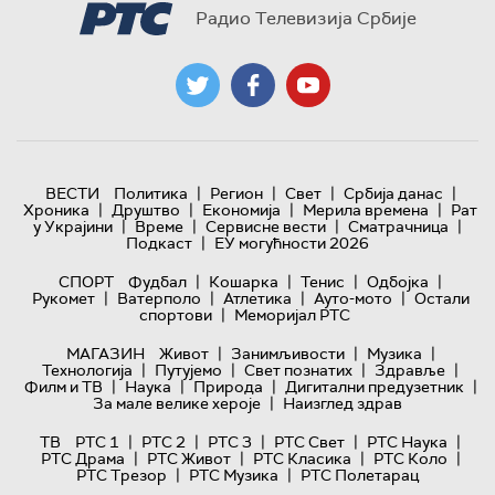
Радио Телевизија Србије
|
|
|
|
ВЕСТИ
Политика
Регион
Свет
Србија данас
|
|
|
|
Хроника
Друштво
Економија
Мерила времена
Рат
|
|
|
|
у Украјини
Време
Сервисне вести
Сматрачница
|
Подкаст
ЕУ могућности 2026
|
|
|
|
СПОРТ
Фудбал
Кошарка
Тенис
Одбојка
|
|
|
|
Рукомет
Ватерполо
Атлетика
Ауто-мото
Остали
|
спортови
Меморијал РТС
|
|
|
МАГАЗИН
Живот
Занимљивости
Музика
|
|
|
|
Технологијa
Путујемо
Свет познатих
Здравље
|
|
|
|
Филм и ТВ
Наука
Природа
Дигитални предузетник
|
За мале велике хероје
Наизглед здрав
|
|
|
|
|
ТВ
РТС 1
РТС 2
РТС 3
РТС Свет
РТС Наука
|
|
|
|
РТС Драма
РТС Живот
РТС Класика
РТС Коло
|
|
РТС Трезор
РТС Музика
РТС Полетарац