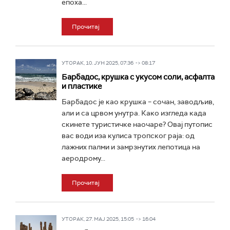
епоха...
Прочитај
УТОРАК, 10. ЈУН 2025, 07:36 -> 08:17
Барбадос, крушка с укусом соли, асфалта
и пластике
Барбадос је као крушка – сочан, заводљив,
али и са црвом унутра. Како изгледа када
скинете туристичке наочаре? Овај путопис
вас води иза кулиса тропског раја: од
лажних палми и замрзнутих лепотица на
аеродрому...
Прочитај
УТОРАК, 27. МАЈ 2025, 15:05 -> 16:04