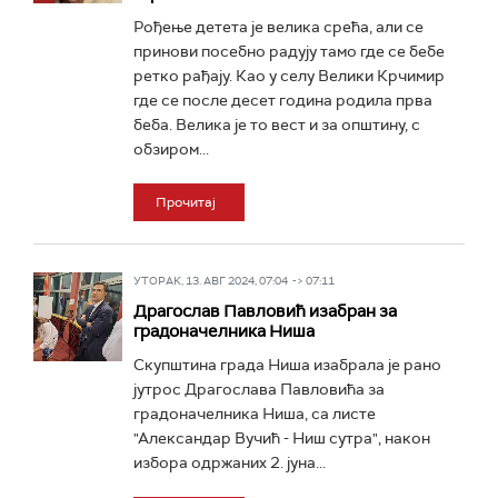
Рођење детета је велика срећа, али се
принови посебно радују тамо где се бебе
ретко рађају. Као у селу Велики Крчимир
где се после десет година родила прва
беба. Велика је то вест и за општину, с
обзиром...
Прочитај
УТОРАК, 13. АВГ 2024, 07:04 -> 07:11
Драгослав Павловић изабран за
градоначелника Ниша
Скупштина града Ниша изабрала је рано
јутрос Драгослава Павловића за
градоначелника Ниша, са листе
"Александар Вучић - Ниш сутра", након
избора одржаних 2. јуна...