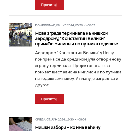
Прочитај
ПОНЕДЕЉАК, 08. ЈУЛ 2024, 05:50 -> 06:05
Нова зграда терминала на нишком
аеродрому, "Константин Велики"
примаће милион и по путника годишње
Аеродром "Константин Велики" у Нишу
припрема се да средином јула отвори нову
зграду терминала. Пројектована је за
прихват шест авиона и милион и по путника
на годишњем нивоу. У плану је изградња и
другог...
Прочитај
СРЕДА, 05. ЈУН 2024, 19:30 -> 08:04
Нишки избори – ко има већину