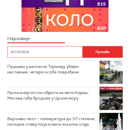
Најновије
Пуцњава у школи на Тајланду, убијен
наставник, четири особе повређене
Руски енергетски објекти на мети Кијева;
Москва гађа бродове у Црном мору
Варљиво лето – температура до 37 степени,
поподне стижу пљускови и локалне олује