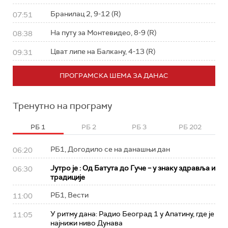
Бранилац 2, 9-12 (R)
07:51
На путу за Монтевидео, 8-9 (R)
08:38
Цват липе на Балкану, 4-13 (R)
09:31
ПРОГРАМСКА ШЕМА ЗА ДАНАС
Тренутно на програму
РБ 1
РБ 2
РБ 3
РБ 202
РБ1, Догодило се на данашњи дан
06:20
Јутро је : Од Батута до Гуче – у знаку здравља и
06:30
традиције
РБ1, Вести
11:00
У ритму дана: Радио Београд 1 у Апатину, где је
11:05
најнижи ниво Дунава