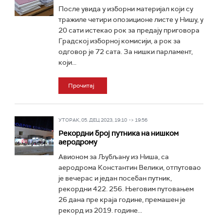
После увида у изборни материјал који су
тражиле четири опозиционе листе у Нишу, у
20 сати истекао рок за предају приговора
Градској изборној комисији, а рок за
одговор је 72 сата. За нишки парламент,
који...
Прочитај
УТОРАК, 05. ДЕЦ 2023, 19:10 -> 19:56
Рекордни број путника на нишком
аеродрому
Авионом за Љубљану из Ниша, са
аеродрома Константин Велики, отпутовао
је вечерас и један посебан путник,
рекордни 422. 256. Његовим путовањем
26 дана пре краја године, премашен је
рекорд из 2019. године...