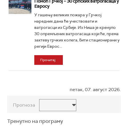
Помоћ Грчкој – 30 српских ватрогасаца у
Евросу
У гашењу великих пожара у Грчкој
наредних дана ће учествовати и
ватрогасци из Србије. Из Ниша је кренуло
30 опремљених ватрогасаца који ће, према
захтеву грчких колега, бити стационирани у
регији Еврос...
Прочитај
петак, 07. август 2026.
Прогноза
Тренутно на програму