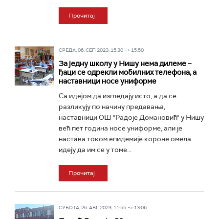
Прочитај
СРЕДА, 06. СЕП 2023, 15:30 -> 15:50
За једну школу у Нишу нема дилеме –
ђаци се одрекли мобилних телефона, а
наставници носе униформе
Са идејом да изгледају исто, а да се
разликују по начину предавања,
наставници ОШ "Радоје Домановић" у Нишу
већ пет година носе униформе, али је
настава током епидемије короне омела
идеју да им се у томе...
Прочитај
СУБОТА, 26. АВГ 2023, 11:55 -> 13:06