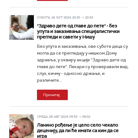
СУБОТА, 19. ОКТ 2024, 20:30 -> 20:33
"Здраво дете од главе до пете" - без
упута и заказивања специјалистички
прегледи и савети у Нишу
Без упута и заказивања, ове суботе деца су
могла да се прегледају у нишком Дому
здравља, у оквиру акције "Здраво дете од
главе до пете“. Лекари су проверавали вид,
слух, кичму - односно држање, и
различите...
Прочитај
СРЕДА, 28. АВГ 2024, 05:50 -> 06:02
Ланино рођење је цело село чекало
деценију, да ли ће имати са ким да се
игра