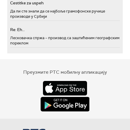
Cestitke za uspeh
Да ли сте знали да се најбоље грамофонске ручице
производе у Србији
Re: Eh...
Лесковачка спржа – производ са заштићеним географским
пореклом
Преузмите РТС мобилну апликацију