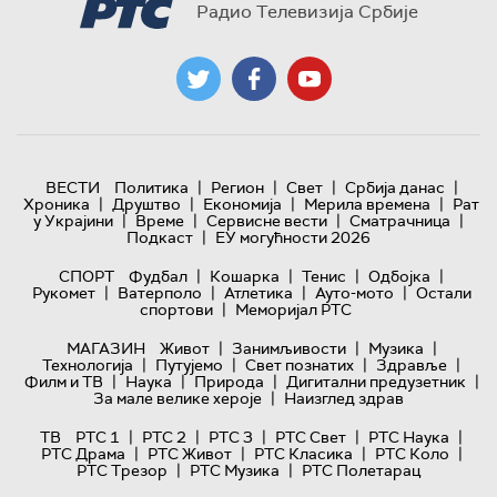
Радио Телевизија Србије
|
|
|
|
ВЕСТИ
Политика
Регион
Свет
Србија данас
|
|
|
|
Хроника
Друштво
Економија
Мерила времена
Рат
|
|
|
|
у Украјини
Време
Сервисне вести
Сматрачница
|
Подкаст
ЕУ могућности 2026
|
|
|
|
СПОРТ
Фудбал
Кошарка
Тенис
Одбојка
|
|
|
|
Рукомет
Ватерполо
Атлетика
Ауто-мото
Остали
|
спортови
Меморијал РТС
|
|
|
МАГАЗИН
Живот
Занимљивости
Музика
|
|
|
|
Технологијa
Путујемо
Свет познатих
Здравље
|
|
|
|
Филм и ТВ
Наука
Природа
Дигитални предузетник
|
За мале велике хероје
Наизглед здрав
|
|
|
|
|
ТВ
РТС 1
РТС 2
РТС 3
РТС Свет
РТС Наука
|
|
|
|
РТС Драма
РТС Живот
РТС Класика
РТС Коло
|
|
РТС Трезор
РТС Музика
РТС Полетарац