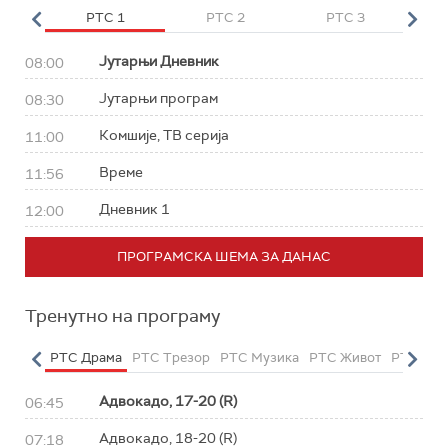
HD
РТС 1
РТС 2
РТС 3
Р
Јутарњи Дневник
08:00
Јутарњи програм
08:30
Комшије, ТВ серија
11:00
Време
11:56
Дневник 1
12:00
ПРОГРАМСКА ШЕМА ЗА ДАНАС
Тренутно на програму
етарац
РТС Драма
РТС Трезор
РТС Музика
РТС Живот
РТС Кла
Адвокадо, 17-20 (R)
06:45
Адвокадо, 18-20 (R)
07:18