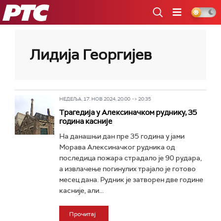
РТС
Лидија Георгијев
НЕДЕЉА, 17. НОВ 2024, 20:00 -> 20:35
Трагедија у Алексиначком руднику, 35
година касније
На данашњи дан пре 35 година у јами
Морава Алексиначког рудника од
последица пожара страдало је 90 рудара,
а извлачење погинулих трајало је готово
месец дана. Рудник је затворен две године
касније, али...
Прочитај