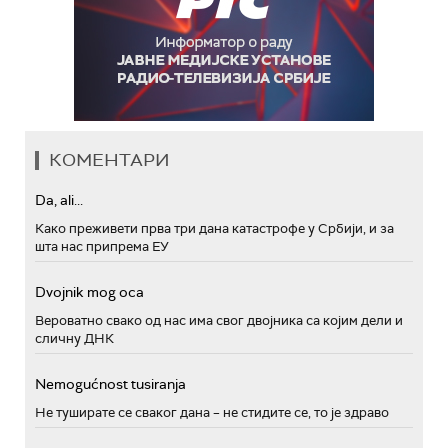
КОМЕНТАРИ
Da, ali...
Како преживети прва три дана катастрофе у Србији, и за
шта нас припрема ЕУ
Dvojnik mog oca
Вероватно свако од нас има свог двојника са којим дели и
сличну ДНК
Nemogućnost tusiranja
Не туширате се сваког дана – не стидите се, то је здраво