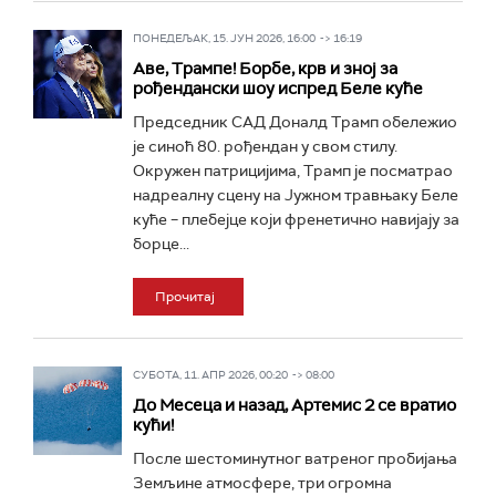
ПОНЕДЕЉАК, 15. ЈУН 2026, 16:00 -> 16:19
Аве, Трампе! Борбе, крв и зној за
рођендански шоу испред Беле куће
Председник САД Доналд Трамп обележио
је синоћ 80. рођендан у свом стилу.
Окружен патрицијима, Трамп је посматрао
надреалну сцену на Јужном травњаку Беле
куће – плебејце који френетично навијају за
борце...
Прочитај
СУБОТА, 11. АПР 2026, 00:20 -> 08:00
До Месеца и назад, Артемис 2 се вратио
кући!
После шестоминутног ватреног пробијања
Земљине атмосфере, три огромна