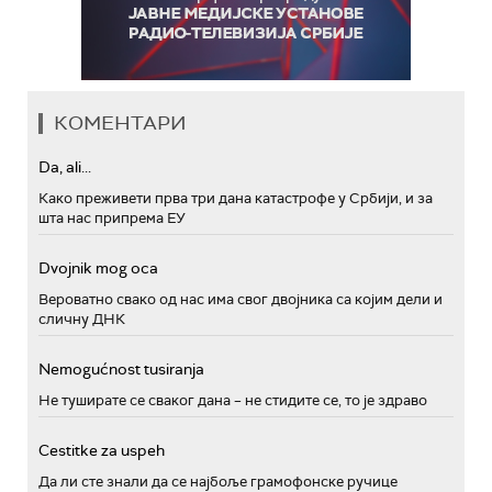
КОМЕНТАРИ
Da, ali...
Како преживети прва три дана катастрофе у Србији, и за
шта нас припрема ЕУ
Dvojnik mog oca
Вероватно свако од нас има свог двојника са којим дели и
сличну ДНК
Nemogućnost tusiranja
Не туширате се сваког дана – не стидите се, то је здраво
Cestitke za uspeh
Да ли сте знали да се најбоље грамофонске ручице