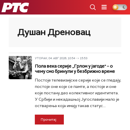
РТС
Душан Дреновац
УТОРАК, 04. АВГ 2026, 10:54 -> 15:53
Пола века серије „Грлом у јагоде" – о
чему смо бринули у безбрижно време
Постоје телевизијске серије које се гледају,
постоје оне које се памте, а постоје и оне
које постану део колективног идентитета.
У Србији и некадашњој Југославији мало је
остварења која имају такав статус...
Прочитај