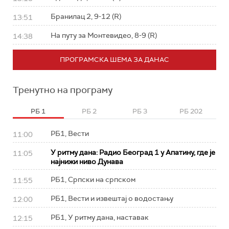
Бранилац 2, 9-12 (R)
13:51
На путу за Монтевидео, 8-9 (R)
14:38
ПРОГРАМСКА ШЕМА ЗА ДАНАС
Тренутно на програму
РБ 1
РБ 2
РБ 3
РБ 202
РБ1, Вести
11:00
У ритму дана: Радио Београд 1 у Апатину, где је
11:05
најнижи ниво Дунава
РБ1, Српски на српском
11:55
РБ1, Вести и извештај о водостању
12:00
РБ1, У ритму дана, наставак
12:15