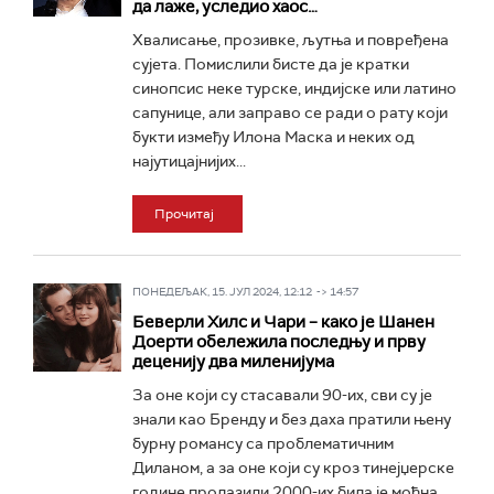
да лаже, уследио хаос…
Хвалисање, прозивке, љутња и повређена
сујета. Помислили бисте да је кратки
синопсис неке турске, индијске или латино
сапунице, али заправо се ради о рату који
букти између Илона Маска и неких од
најутицајнијих...
Прочитај
ПОНЕДЕЉАК, 15. ЈУЛ 2024, 12:12 -> 14:57
Беверли Хилс и Чари – како је Шанен
Доерти обележила последњу и прву
деценију два миленијума
За оне који су стасавали 90-их, сви су је
знали као Бренду и без даха пратили њену
бурну романсу са проблематичним
Диланом, а за оне који су кроз тинејџерске
године пролазили 2000-их била је моћна