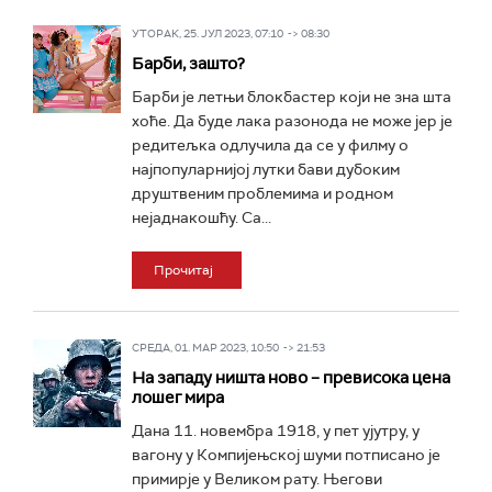
УТОРАК, 25. ЈУЛ 2023, 07:10 -> 08:30
Барби, зашто?
Барби је летњи блокбастер који не зна шта
хоће. Да буде лака разонода не може јер је
редитељка одлучила да се у филму о
најпопуларнијој лутки бави дубоким
друштвеним проблемима и родном
нејаднакошћу. Са...
Прочитај
СРЕДА, 01. МАР 2023, 10:50 -> 21:53
На западу ништа ново – превисока цена
лошег мира
Дана 11. новембра 1918, у пет ујутру, у
вагону у Компијењској шуми потписано је
примирје у Великом рату. Његови