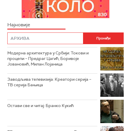
Најновије
Модерна архитектура у Србији: Токови и
процепи – Предраг Цагић, Боривоје
Јовановић, Милан Лојаница
Заводљива телевизија: Креатори серија –
ТВ серија Бањица
Остави све и читај: Бранко Кукић