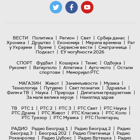
|
|
|
|
ВЕСТИ
Политика
Регион
Свет
Србија данас
|
|
|
|
Хроника
Друштво
Економија
Мерила времена
Рат
|
|
|
|
у Украјини
Време
Сервисне вести
Сматрачница
|
Подкаст
ЕУ могућности 2026
|
|
|
|
СПОРТ
Фудбал
Кошарка
Тенис
Одбојка
|
|
|
|
Рукомет
Ватерполо
Атлетика
Ауто-мото
Остали
|
спортови
Меморијал РТС
|
|
|
МАГАЗИН
Живот
Занимљивости
Музика
|
|
|
|
Технологијa
Путујемо
Свет познатих
Здравље
|
|
|
|
Филм и ТВ
Наука
Природа
Дигитални предузетник
|
За мале велике хероје
Наизглед здрав
|
|
|
|
|
ТВ
РТС 1
РТС 2
РТС 3
РТС Свет
РТС Наука
|
|
|
|
РТС Драма
РТС Живот
РТС Класика
РТС Коло
|
|
РТС Трезор
РТС Музика
РТС Полетарац
|
|
РАДИО
Радио Београд 1
Радио Београд 2
Радио
|
|
|
Београд 3
Београд 202
Радио Плетеница
Радио
|
|
|
Рокенролер
Радио Џубокс
Радио Вртешка
Радио