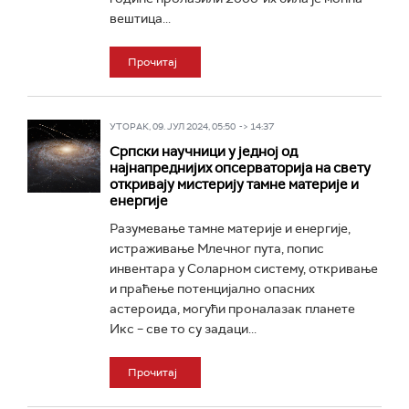
вештица...
Прочитај
УТОРАК, 09. ЈУЛ 2024, 05:50 -> 14:37
Српски научници у једној од
најнапреднијих опсерваторија на свету
откривају мистерију тамне материје и
енергије
Разумевање тамне материје и енергије,
истраживање Млечног пута, попис
инвентара у Соларном систему, откривање
и праћење потенцијално опасних
астероида, могући проналазак планете
Икс – све то су задаци...
Прочитај