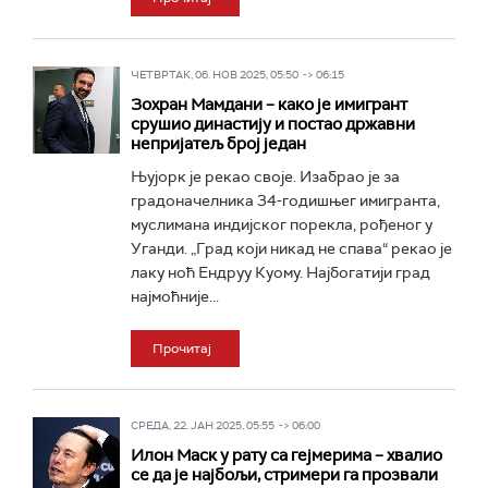
ЧЕТВРТАК, 06. НОВ 2025, 05:50 -> 06:15
Зохран Мамдани – како је имигрант
срушио династију и постао државни
непријатељ број један
Њујорк је рекао своје. Изабрао је за
градоначелника 34-годишњег имигранта,
муслимана индијског порекла, рођеног у
Уганди. „Град који никад не спава“ рекао је
лаку ноћ Ендруу Куому. Најбогатији град
најмоћније...
Прочитај
СРЕДА, 22. ЈАН 2025, 05:55 -> 06:00
Илон Маск у рату са гејмерима – хвалио
се да је најбољи, стримери га прозвали