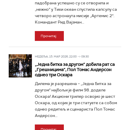
падобрана успешно су се отворила и
„нежно“ у Тихи океан спустила капсулу са
четворо астронаута мисије „Артемис 2“.
Командант Рид Вајзман...
Прочитај
НЕДЕЉА, 15. МАР 2026, 22:00 -> 09:30
„Једна битка за другом“ добила рат са
„Грешницима“, Пол Томас Андерсон
однео три Оскара
Дилема је разрешена – „Једна битка за
другом“ најбољи је филм 98. доделе
Оскара! Акциони трилер освојио је шест
Оскара, од којих је три статуете са собом
однео редитељ и сценариста Пол Томас
Андерсон...
Прочитај