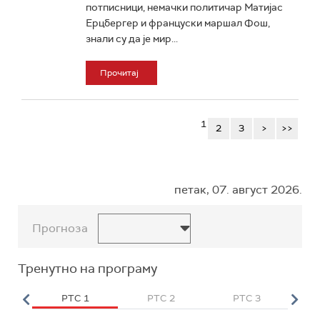
потписници, немачки политичар Матијас
Ерцбергер и француски маршал Фош,
знали су да је мир...
Прочитај
1
2
3
>
>>
петак, 07. август 2026.
Прогноза
Тренутно на програму
HD
РТС 1
РТС 2
РТС 3
Р