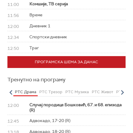
Комшије, ТВ серија
11:00
Време
11:56
Дневник 1
12:00
Спортски дневник
12:34
Траг
12:50
ПРОГРАМСКА ШЕМА ЗА ДАНАС
Тренутно на програму
етарац
РТС Драма
РТС Трезор
РТС Музика
РТС Живот
РТС Кла
Случај породице Бошковић, 67. и 68. епизода
12:00
(R)
Адвокадо, 17-20 (R)
12:45
Адвокадо, 18-20 (R)
13:18