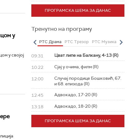
ПРОГРАМСКА ШЕМА ЗА ДАНАС
Тренутно на програму
цом у
о
РТС Полетарац
РТС Драма
РТС Трезор
РТС Музика
РТС Жив
ом у својој
Цват липе на Балкану, 4-13 (R)
09:31
Сјај у очима, филм (R)
10:22
Случај породице Бошковић, 67.
12:00
и 68. епизода (R)
Адвокадо, 17-20 (R)
12:45
Адвокадо, 18-20 (R)
13:18
тере
ПРОГРАМСКА ШЕМА ЗА ДАНАС
лиција