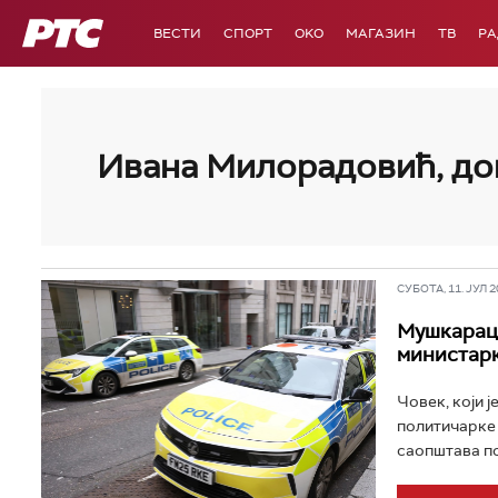
РТС
ВЕСТИ
СПОРТ
OKO
МАГАЗИН
ТВ
Р
Ивана Милорадовић, до
СУБОТА, 11. ЈУЛ 20
Мушкарац 
министар
Човек, који 
политичарке 
саопштава пол