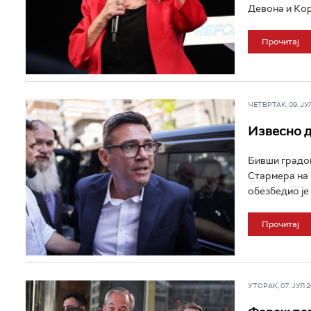
Девона и Кор
Прочитај
ЧЕТВРТАК, 09. ЈУЛ 
Извесно д
Бивши градон
Стармера на 
обезбедио је 
Прочитај
УТОРАК, 07. ЈУЛ 20