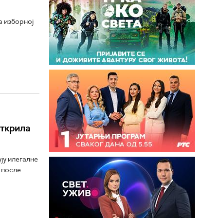
а изборној
открила
ју илегалне
 после