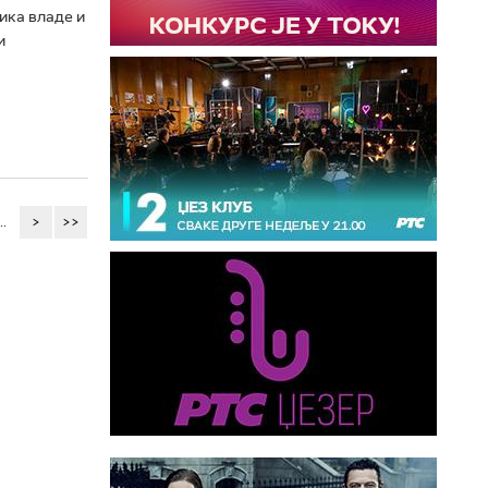
ика владе и
и
..
>
>>