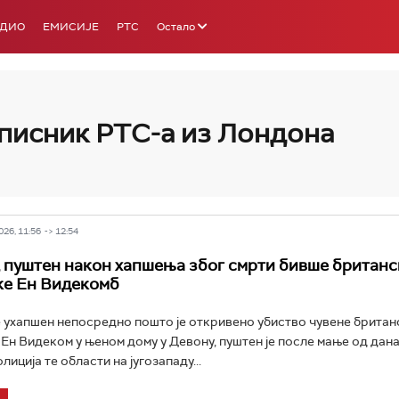
АДИО
ЕМИСИЈЕ
РТС
Остало
писник РТС-а из Лондона
РТС 3
РТС С
26, 11:56 -> 12:54
пуштен након хапшења због смрти бивше британс
ке Ен Видекомб
је ухапшен непосредно пошто је откривено убиство чувене британ
Ен Видеком у њеном дому у Девону, пуштен је после мање од дана
иција те области на југозападу...