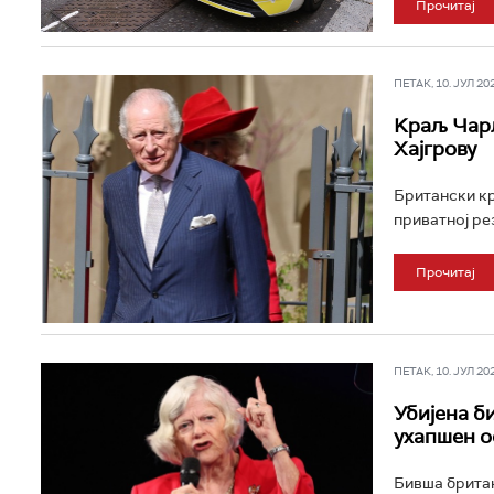
Прочитај
ПЕТАК, 10. ЈУЛ 202
Kраљ Чарл
Хајгрову
Британски кр
приватној рез
Прочитај
ПЕТАК, 10. ЈУЛ 202
Убијена б
ухапшен о
Бивша британ