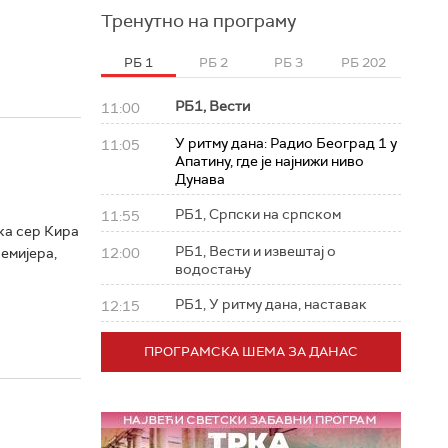
Тренутно на програму
РБ 1
РБ 2
РБ 3
РБ 202
РБ1, Вести
11:00
У ритму дана: Радио Београд 1 у
11:05
Апатину, где је најнижи ниво
Дунава
РБ1, Српски на српском
11:55
ка сер Кира
РБ1, Вести и извештај о
емијера,
12:00
водостању
РБ1, У ритму дана, наставак
12:15
ПРОГРАМСКА ШЕМА ЗА ДАНАС