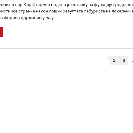
емијер сер Кир Стармер поднео је оставку на функцију председн
истичке странке након лоших резултата лабуриста на локалним 
изборима одржаним у мају...
1
2
3
.