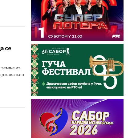
а се
к земље из
одржава њен