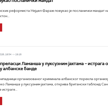
укао посланички мандат
ских реформиста Нејџел Фараж повукао је посланички мандат н
тон...
26, 18:54 -> 19:16
преласци Ламанша у луксузним јахтама – истрага 
ју албанске банде
ипадници организованог криминала албанског порекла организу
ко Ламанша у луксузним јахтама, открива британски таблоид Сан
 истраге...