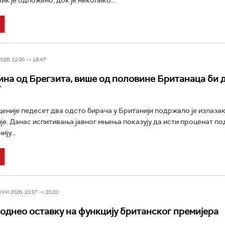
ик је одложено, док је неколико...
26, 12:00 -> 18:47
ина од Брегзита, више од половине Британаца би д
У
ценије педесет два одсто бирача у Британији подржало је излаза
је. Данас испитивања јавног мњења показују да исти проценат п
ју...
Н 2026, 10:37 -> 20:20
однео оставку на функцију британског премијера