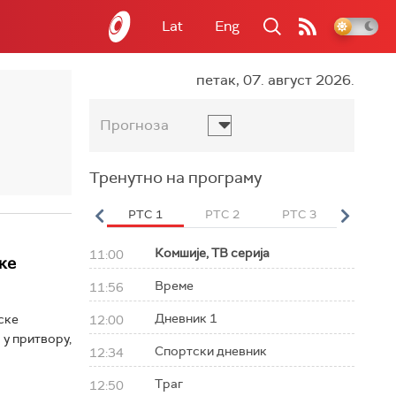
Lat
Eng
петак, 07. август 2026.
Прогноза
Тренутно на програму
вет
РТС HD
РТС 1
РТС 2
РТС 3
РТС Св
Комшије, ТВ серија
11:00
ке
Време
11:56
Дневник 1
ске
12:00
 у притвору,
Спортски дневник
12:34
Траг
12:50