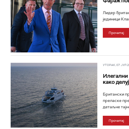
Фараж пов
Лидер британ
јединици Клак
Прочитај
УТОРАК, 07. ЈУЛ 20
Илегални 
како делу
Британски пр
преласке пре
детаљне тајне
Прочитај