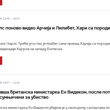
6, 22:48 -> 20:51
с поново видео Арчија и Лилибет, Хари са породи
РТС Класика
РТС Кол
аљ Чарлс Трећи угостио је млађег сина принца Харија са породиц
иденцији Хајгров на западу Енглеске...
6, 19:47 -> 21:02
ивша британска министарка Ен Видеком, после по
сумњичени за убиство
ска министарка Ен Видеком убијена је у свом дому, саопштава по