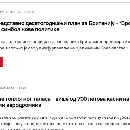
Н 2026, 18:46 -> 19:19
едставио десетогодишњи план за Британију – "Бро
о симбол нове политике
 за сада једини кандидат за наследника британског премијера у 
а, изложио је своју визију управљања Уједињеним Kраљевством..
26, 13:53 -> 14:15
ле топлотног таласа – више од 700 летова касни на
им аеродромима
вне екстремне врућине, која се током ноћи између петка и субот
 олујне пљускове, више од седам стотина летова са лондонских