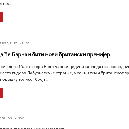
нвола...
2026, 21:17 -> 21:30
а ће Барнам бити нови британски премијер
ачелник Манчестера Енди Барнам, једини кандидат за наследни
месту лидера Лабуристичке странке, а самим тим и британског пр
подршку толиког броја...
26, 19:24 -> 20:04