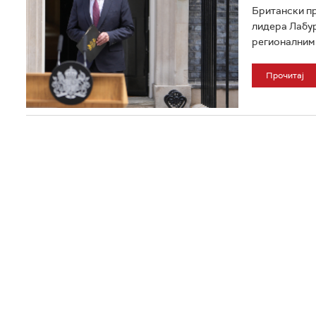
Британски пр
лидера Лабур
регионалним 
Прочитај