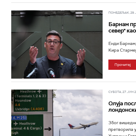
ПОНЕДЕЉАК, 29. ЈУ
Барнам пр
север" ка
Енди Барнам,
Kира Стармер
Прочитај
СУБОТА, 27. ЈУН 20
Олуја пос
лондонск
Због вишедне
претворила у