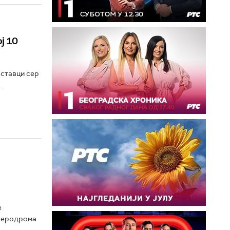
ј 10
оставци сер
.
е
 аеродрома