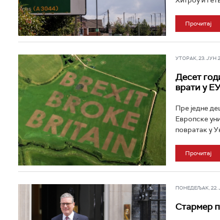
Хитроу и Гетв
Прочитај
УТОРАК, 23. ЈУН 20
Десет год
врати у Е
Пре једне де
Европске уни
повратак у Уни
Прочитај
ПОНЕДЕЉАК, 22. ЈУ
Стармер п