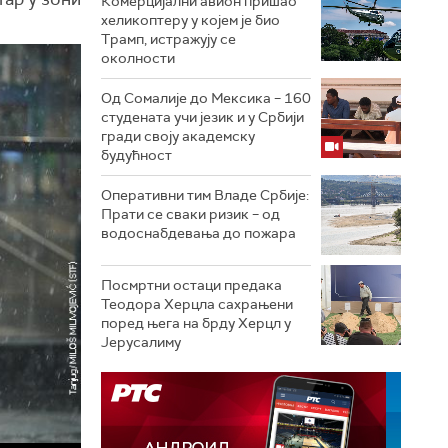
Комерцијални авион пришао
хеликоптеру у којем је био
Трамп, истражују се
околности
Од Сомалије до Мексика – 160
студената учи језик и у Србији
гради своју академску
будућност
Оперативни тим Владе Србије:
Прати се сваки ризик – од
водоснабдевања до пожара
Посмртни остаци предака
Теодора Херцла сахрањени
поред њега на брду Херцл у
Јерусалиму