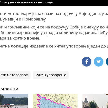
позорење на временске непогоде
ти метеоаларм је на снази на подручју Војводине, у з
 Шумадији и Поморављу.
 и грмљавине који се на подручју Србије очекују до 4.
ће бити израженији уз град и количину падавина већу
ра за кратко време.
етне локације издаваће се хитна упозорења један до 
.
сти метеоаларм
РХМЗ упозорење
 чланци