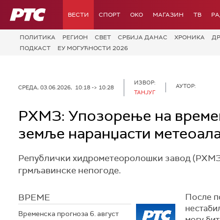
РТС
ВЕСТИ
СПОРТ
OKO
МАГАЗИН
ТВ
Р
ПОЛИТИКА
РЕГИОН
СВЕТ
СРБИЈА ДАНАС
ХРОНИКА
Д
ПОДКАСТ
ЕУ МОГУЋНОСТИ 2026
ИЗВОР:
АУТОР:
СРЕДА, 03.06.2026, 10:18 -> 10:28
ТАНЈУГ
РХМЗ: Упозорење на времен
земље наранџасти метеоал
Републички хидрометеоролошки завод (РХМЗ) 
грмљавинске непогоде.
ВРЕМЕ
После п
нестаби
Временска прогноза 6. август
могу бит