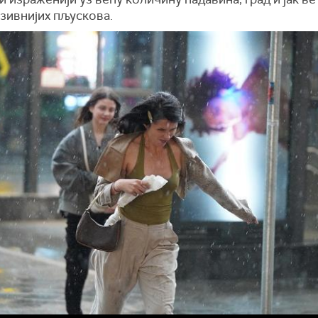
зивнијих пљускова.