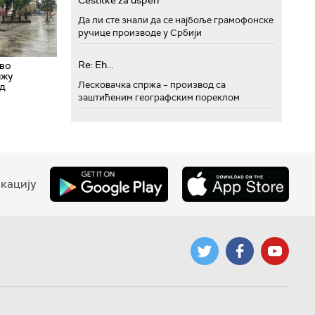
Cestitke za uspeh
Да ли сте знали да се најбоље грамофонске
ручице производе у Србији
Re: Eh...
ово
ижу
Лесковачка спржа – производ са
ад
заштићеним географским пореклом
кацију