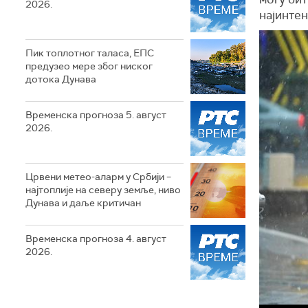
2026.
најинтен
Пик топлотног таласа, ЕПС
предузео мере због ниског
дотока Дунава
Временска прогноза 5. август
2026.
Црвени метео-аларм у Србији –
најтоплије на северу земље, ниво
Дунава и даље критичан
Временска прогноза 4. август
2026.