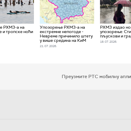
е РХМЗ-а на
Упозорење РХМЗ-а на
РХМЗ издао н
е и тропске ноћи
екстремне непогоде -
упозорење: Ст
Невреме причинило штету
пљускови и гр
у више средина на КиМ
18. 07. 2026.
21. 07. 2026.
Преузмите РТС мобилну апли