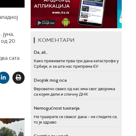
ападној
 јуна,
КОМЕНТАРИ
 од 20
Da, ali...
два сата
Како преживети прва три дана катастрофе у
Србији, и за шта нас припрема ЕУ
Dvojnik mog oca
Вероватно свако од нас има свог двојника
са којим дели и сличну ДНК
Nemogućnost tusiranja
Не туширате се сваког дана – не стидите се,
то је здраво