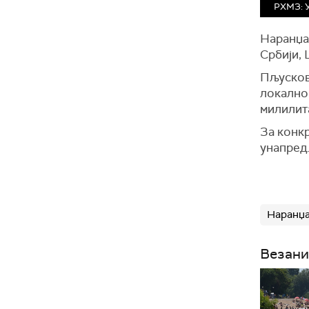
РХМЗ: У
Наранџас
Србији,
Пљускови
локално 
милилита
За конкр
унапред
Наранџа
Везани