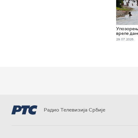
Упозорењ
вреле дан
29. 07. 2026.
Радио Телевизија Србије