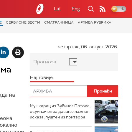
Lat
Eng
Е
СЕРВИСНЕ ВЕСТИ
СМАТРАЧНИЦА
АРХИВА РУБРИКА
четвртак, 06. август 2026.
Прогноза
има
Најновије
ада на
Мушкарац из Зубиног Потока,
осумњичен за давање лажног
исказа, пуштен из притвора
веома
локално
тар у зони