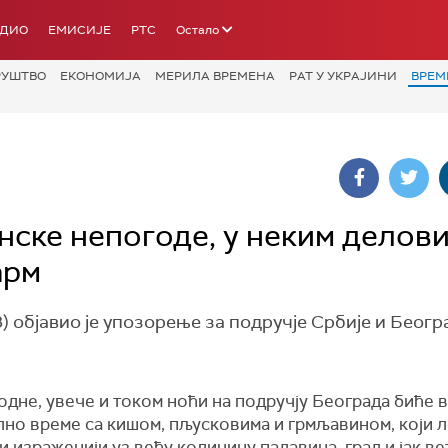
АДИО
ЕМИСИЈЕ
РТС
Остало
РУШТВО
ЕКОНОМИЈА
МЕРИЛА ВРЕМЕНА
РАТ У УКРАЈИНИ
ВРЕМ
ске непогоде, у неким делов
арм
објавио је упозорење за подручје Србије и Беогр
одне, увече и током ноћи на подручју Београда биће 
лно време са кишом, пљусковима и грмљавином, који 
и израженији уз већу количину падавина, град и јак ве