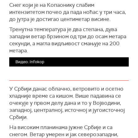
Снег који је на Копаонику слабим
интензитетом почео да пада ноћас у три часа,
до јутра је достигао центиметар висине.
Тренутна температура је два степана, дува
западни ветар брзином од три до осам метара
секунди, а магла видљивост смањује на 200
метара.
Видео: Infokop
У Србији данас облачно, ветровито и осетно
хладније време са кишом. Више падавина се
очекује у првом делу дана и то у Војводини,
западној, централној, источној и југоисточној
Србији.
На високим планинама јужне Србије и са
снегом. Ветар умерен и јак северозападни,