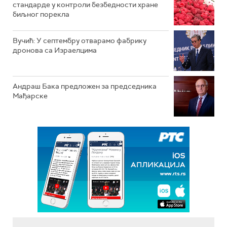
стандарде у контроли безбедности хране
биљног порекла
Вучић: У септембру отварамо фабрику
дронова са Израелцима
Андраш Бакa предложен за председника
Мађарске