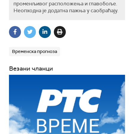
променљивог расположења и главобоље.
Неопходна је додатна пажња у саобраћају.
Временска прогноза
Везани чланци