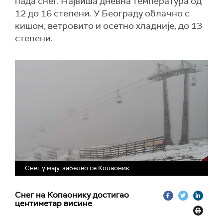
пада снег. Највиша дневна температура од
12 до 16 степени. У Београду облачно с
кишом, ветровито и осетно хладније, до 13
степени.
Снег у мају, забелео се Копаоник
Снег на Копаонику достигао
центиметар висине