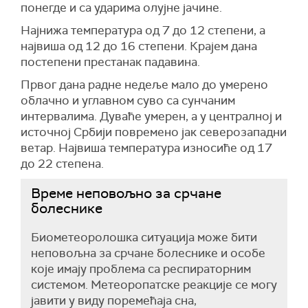
понегде и са ударима олујне јачине.
Најнижа температура од 7 до 12 степени, а
највиша од 12 до 16 степени. Крајем дана
постепени престанак падавина.
Првог дана радне недеље мало до умерено
облачно и углавном суво са сунчаним
интервалима. Дуваће умерен, а у централној и
источној Србији повремено јак северозападни
ветар. Највиша температура износиће од 17
до 22 степена.
Време неповољно за срчане
болеснике
Биометеоролошка ситуација може бити
неповољна за срчане болеснике и особе
које имају проблема са респираторним
системом. Метеоропатске реакције се могу
јавити у виду поремећаја сна,