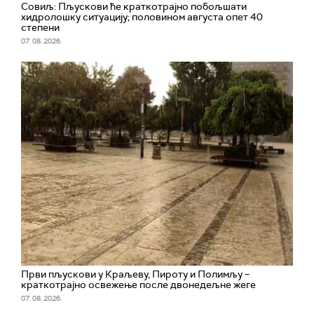
Совиљ: Пљускови ће краткотрајно побољшати
хидролошку ситуацију; половином августа опет 40
степени
07. 08. 2026.
Први пљускови у Краљеву, Пироту и Полимљу –
краткотрајно освежење после двонедељне жеге
07. 08. 2026.