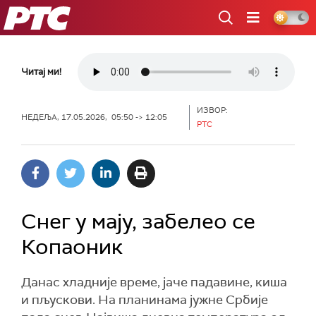
РТС
Читај ми!
ИЗВОР:
НЕДЕЉА, 17.05.2026, 05:50 -> 12:05
РТС
Снег у мају, забелео се
Копаоник
Данас хладније време, јаче падавине, киша
и пљускови. На планинама јужне Србије