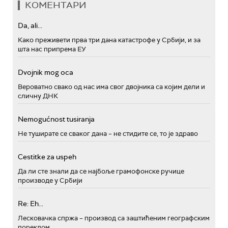
КОМЕНТАРИ
Da, ali...
Како преживети прва три дана катастрофе у Србији, и за
шта нас припрема ЕУ
Dvojnik mog oca
Вероватно свако од нас има свог двојника са којим дели и
сличну ДНК
Nemogućnost tusiranja
Не туширате се сваког дана – не стидите се, то је здраво
Cestitke za uspeh
Да ли сте знали да се најбоље грамофонске ручице
производе у Србији
Re: Eh...
Лесковачка спржа – производ са заштићеним географским
пореклом