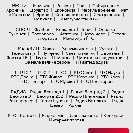
|
|
|
|
ВЕСТИ
Политика
Регион
Свет
Србија данас
|
|
|
|
Хроника
Друштво
Економија
Мерила времена
Рат
|
|
|
|
у Украјини
Време
Сервисне вести
Сматрачница
|
Подкаст
ЕУ могућности 2026
|
|
|
|
СПОРТ
Фудбал
Кошарка
Тенис
Одбојка
|
|
|
|
Рукомет
Ватерполо
Атлетика
Ауто-мото
Остали
|
спортови
Меморијал РТС
|
|
|
МАГАЗИН
Живот
Занимљивости
Музика
|
|
|
|
Технологијa
Путујемо
Свет познатих
Здравље
|
|
|
|
Филм и ТВ
Наука
Природа
Дигитални предузетник
|
За мале велике хероје
Наизглед здрав
|
|
|
|
|
ТВ
РТС 1
РТС 2
РТС 3
РТС Свет
РТС Наука
|
|
|
|
РТС Драма
РТС Живот
РТС Класика
РТС Коло
|
|
РТС Трезор
РТС Музика
РТС Полетарац
|
|
РАДИО
Радио Београд 1
Радио Београд 2
Радио
|
|
|
Београд 3
Београд 202
Радио Плетеница
Радио
|
|
|
Рокенролер
Радио Џубокс
Радио Вртешка
Радио
|
Џезер
Архив
|
|
|
|
РТС
Контакт
Маркетинг
Јавне набавке
Конкурси
Интернет портал