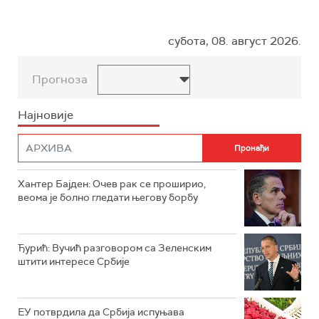
субота, 08. август 2026.
Прогноза
Најновије
Хантер Бајден: Очев рак се проширио,
веома је болно гледати његову борбу
Ђурић: Вучић разговором са Зеленским
штити интересе Србије
ЕУ потврдила да Србија испуњава