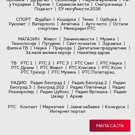
|
|
|
|
у Украјини
Време
Сервисне вести
Сматрачница
|
Подкаст
ЕУ могућности 2026
|
|
|
|
СПОРТ
Фудбал
Кошарка
Тенис
Одбојка
|
|
|
|
Рукомет
Ватерполо
Атлетика
Ауто-мото
Остали
|
спортови
Меморијал РТС
|
|
|
МАГАЗИН
Живот
Занимљивости
Музика
|
|
|
|
Технологијa
Путујемо
Свет познатих
Здравље
|
|
|
|
Филм и ТВ
Наука
Природа
Дигитални предузетник
|
За мале велике хероје
Наизглед здрав
|
|
|
|
|
ТВ
РТС 1
РТС 2
РТС 3
РТС Свет
РТС Наука
|
|
|
|
РТС Драма
РТС Живот
РТС Класика
РТС Коло
|
|
РТС Трезор
РТС Музика
РТС Полетарац
|
|
РАДИО
Радио Београд 1
Радио Београд 2
Радио
|
|
|
Београд 3
Београд 202
Радио Плетеница
Радио
|
|
|
Рокенролер
Радио Џубокс
Радио Вртешка
Радио
|
Џезер
Архив
|
|
|
|
РТС
Контакт
Маркетинг
Јавне набавке
Конкурси
Интернет портал
МАПА САЈТА