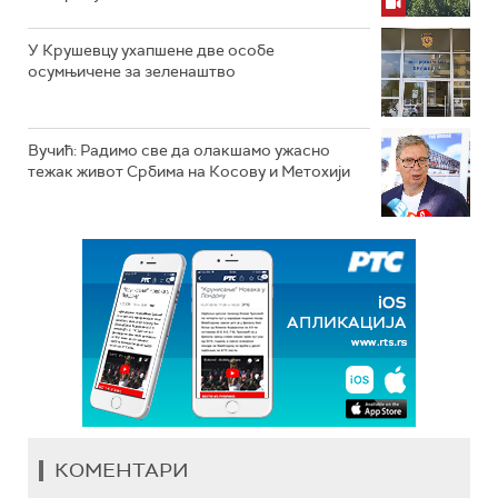
У Крушевцу ухапшене две особе
осумњичене за зеленаштво
Вучић: Радимо све да олакшамо ужасно
тежак живот Србима на Косову и Метохији
КОМЕНТАРИ