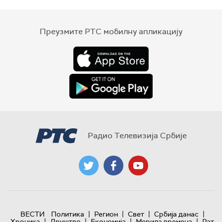
Преузмите РТС мобилну апликацију
Радио Телевизија Србије
|
|
|
|
ВЕСТИ
Политика
Регион
Свет
Србија данас
|
|
|
|
Хроника
Друштво
Економија
Мерила времена
Рат