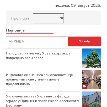
недеља, 09. август 2026.
Прогноза
Најновије
Пало дрво на плажи у Хрватској, лакше
повређено осам особа
Инфлација се смањила али опасност није
прошла - шта све утиче на цене у
продавницама
Уклоњена застава Украјине са фасаде
зграде у Приштини после изјаве Зеленског у
Београду