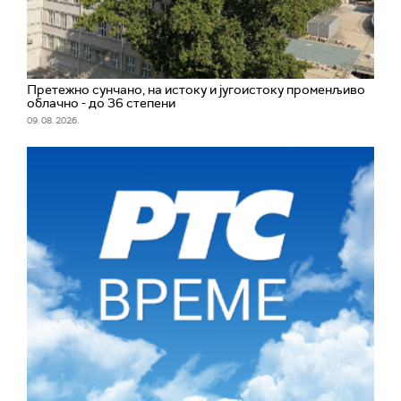
Претежно сунчано, на истоку и југоистоку променљиво
облачно - до 36 степени
09. 08. 2026.