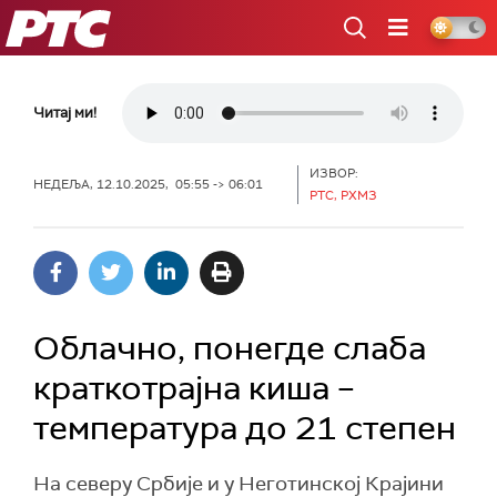
РТС
Читај ми!
ИЗВОР:
НЕДЕЉА, 12.10.2025, 05:55 -> 06:01
РТС, РХМЗ
Облачно, понегде слаба
краткотрајна киша –
температура до 21 степен
На северу Србије и у Неготинској Крајини