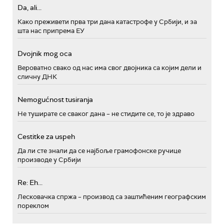
Da, ali...
Како преживети прва три дана катастрофе у Србији, и за
шта нас припрема ЕУ
Dvojnik mog oca
Вероватно свако од нас има свог двојника са којим дели и
сличну ДНК
Nemogućnost tusiranja
Не туширате се сваког дана – не стидите се, то је здраво
Cestitke za uspeh
Да ли сте знали да се најбоље грамофонске ручице
производе у Србији
Re: Eh...
Лесковачка спржа – производ са заштићеним географским
пореклом