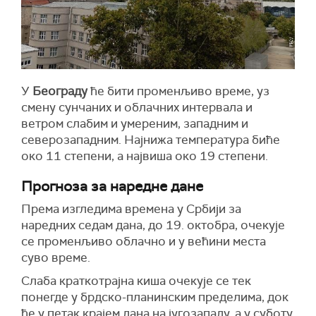
У
Београду
ће бити променљиво време, уз
смену сунчаних и облачних интервала и
ветром слабим и умереним, западним и
северозападним. Најнижа температура биће
око 11 степени, а највиша око 19 степени.
Прогноза за наредне дане
Према изгледима времена у Србији за
наредних седам дана, до 19. октобра, очекује
се променљиво облачно и у већини места
суво време.
Слаба краткотрајна киша очекује се тек
понегде у брдско-планинским пределима, док
ће у петак крајем дана на југозападу, а у суботу