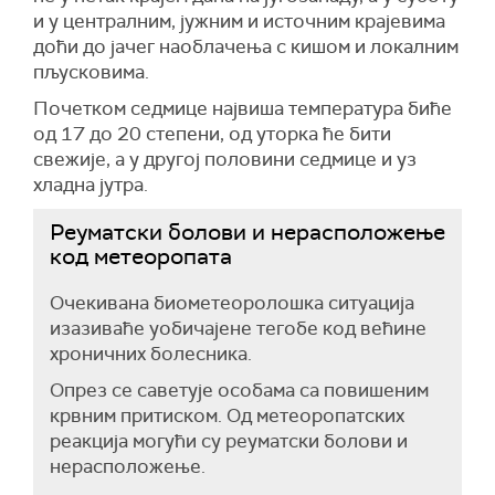
и у централним, јужним и источним крајевима
доћи до јачег наоблачења с кишом и локалним
пљусковима.
Почетком седмице највиша температура биће
од 17 до 20 степени, од уторка ће бити
свежије, а у другој половини седмице и уз
хладна јутра.
Реуматски болови и нерасположење
код метеоропата
Очекивана биометеоролошка ситуација
изазиваће уобичајене тегобе код већине
хроничних болесника.
Опрез се саветује особама са повишеним
крвним притиском. Од метеоропатских
реакција могући су реуматски болови и
нерасположење.