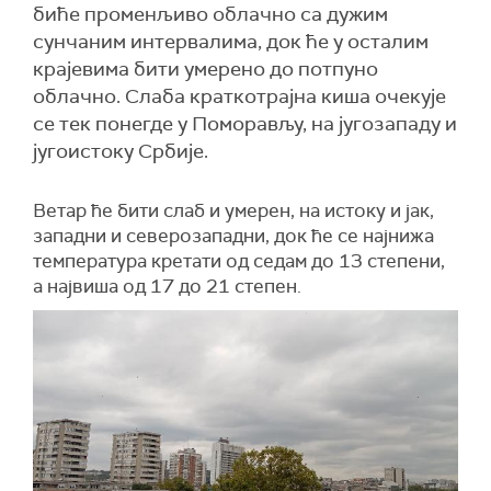
биће променљиво облачно са дужим
сунчаним интервалима, док ће у осталим
крајевима бити умерено до потпуно
облачно. Слаба краткотрајна киша очекује
се тек понегде у Поморављу, на југозападу и
југоистоку Србије.
Ветар ће бити слаб и умерен, на истоку и јак,
западни и северозападни, док ће се најнижа
температура кретати од седам до 13 степени,
а највиша од 17 до 21 степен.