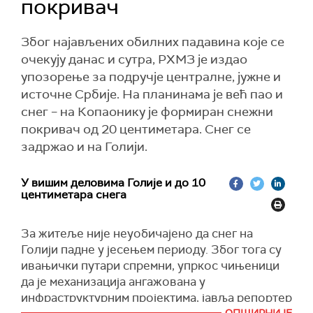
покривач
Због најављених обилних падавина које се
очекују данас и сутра, РХМЗ је издао
упозорење за подручје централне, јужне и
источне Србије. На планинама је већ пао и
снег – на Копаонику је формиран снежни
покривач од 20 центиметара. Снег се
задржао и на Голији.
У вишим деловима Голије и до 10
центиметара снега
За житеље није неуобичајено да снег на
Голији падне у јесењем периоду. Због тога су
ивањички путари спремни, упркос чињеници
да је механизација ангажована у
инфраструктурним пројектима, јавља репортер