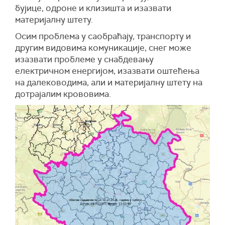
бујице, одроне и клизишта и изазвати
материјалну штету.
Осим проблема у саобраћају, транспорту и
другим видовима комуникације, снег може
изазвати проблеме у снабдевању
електричном енергијом, изазвати оштећења
на далеководима, али и материјалну штету на
дотрајалим крововима.