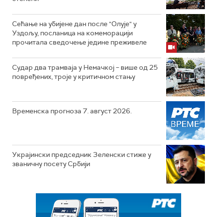
Сећање на убијене дан после "Олује" у
Уздољу, посланица на комеморацији
прочитала сведочење једине преживеле
Судар два трамваја у Немачкој – више од 25
повређених, троје у критичном стању
Временска прогноза 7. август 2026.
Украјински председник Зеленски стиже у
званичну посету Србији