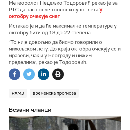
Метеоролог Недељко Тодоровић рекао је за
РТС да нас после топлог и сувог лета
у
октобру очекује снег
.
Истакао је и да ће максималне температуре у
октобру бити од 18 до 22 степена.
"То није довољно да бисмо говорили о
михољском лету. До краја октобра очекују се и
мразеви, чак и у Београду и нижим
пределима", рекао је Тодоровић.
РХМЗ
временска прогноза
Везани чланци