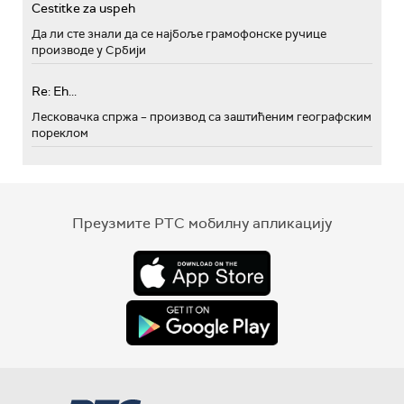
Cestitke za uspeh
Да ли сте знали да се најбоље грамофонске ручице
производе у Србији
Re: Eh...
Лесковачка спржа – производ са заштићеним географским
пореклом
Преузмите РТС мобилну апликацију