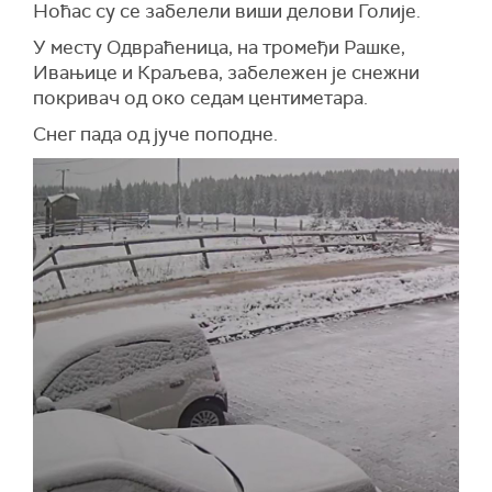
Ноћас су се забелели виши делови Голије.
У месту Одвраћеница, на тромеђи Рашке,
Ивањице и Краљева, забележен је снежни
покривач од око седам центиметара.
Снег пада од јуче поподне.