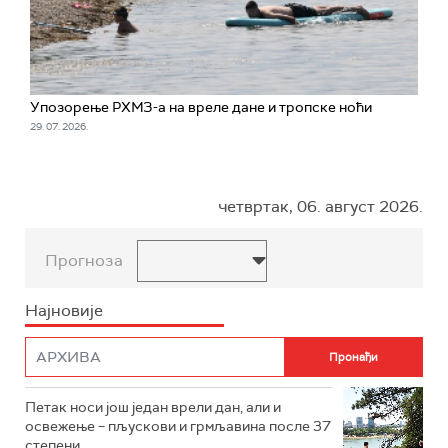
Упозорење РХМЗ-а на вреле дане и тропске ноћи
29. 07. 2026.
четвртак, 06. август 2026.
Прогноза
Најновије
Петак носи још један врели дан, али и
освежење – пљускови и грмљавина после 37
степени