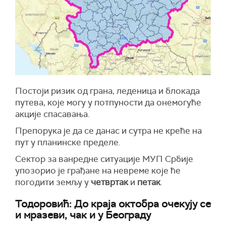
Постоји ризик од грана, леденица и блокада
путева, које могу у потпуности да онемогуће
акције спасавања.
Препорука је да се данас и сутра не креће на
пут у планинске пределе.
Сектор за ванредне ситуације МУП Србије
упозорио је грађане на невреме које ће
погодити земљу у
четвртак
и
петак
.
Тодоровић: До краја октобра очекују се
и мразеви, чак и у Београду