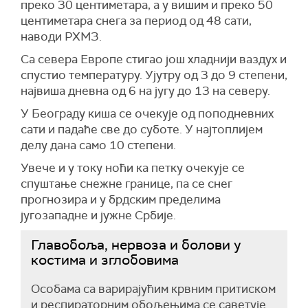
преко 30 центиметара, а у вишим и преко 50
центиметара снега за период од 48 сати,
наводи РХМЗ.
Са севера Европе стигао још хладнији ваздух и
спустио температуру. Ујутру од 3 до 9 степени,
највиша дневна од 6 на југу до 13 на северу.
У Београду киша се очекује од поподневних
сати и падаће све до суботе. У најтоплијем
делу дана само 10 степени.
Увече и у току ноћи ка петку очекује се
спуштање снежне границе, па се снег
прогнозира и у брдским пределима
југозападне и јужне Србије.
Главобоља, нервоза и болови у
костима и зглобовима
Особама са варирајућим крвним притиском
и респираторним обољењима се саветује