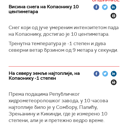
РТС-а. Снег и падавине свакако ће им отежати
ОПШИРНИЈЕ
грађевинску сезону, која још увек није
Висина снега на Копаонику 10
центиметара
окончана.
На подручју Одвраћенице, која се налази на
Снег који од јуче умереним интензитетом пада
надморској висини вишој од 1700 метара
на Копаонику, достигао је 10 центиметара.
висина снега тренутно се креће око 10 цм.
Како је у питању влажан, југов снег возачи се
Тренутна температура је -1 степен и дува
упозоравају да упркос спретности, ипак на пут
северни ветар брзином од 9 метара у секунди.
кроз тај део Голије не крећу без зимских
пнеуматика. Препорука је да, уколико није реч
о неодложном путовању, сачекају окончање
На северу земље најтоплије, на
падавина и одложе пут.
Копаонику -1 степен
Снега за сада нема у нижим деловима Голије,
али житељи тих села, која су на више од 1000
Према подацима Републичког
метара надморске висине тврде да се
хидрометеоролошког завода, у 10 часова
тренутна температура креће око трећег
најтоплије било је у Сомбору, Палићу,
подеока изнад нула. Током ноћи могуће је и да
Зрењанину и Кикинди, где је измерено 10
буде и мраза. Због тога путари скрећу пажњу и
степени, али је и претежно ведро време.
на могућу појаву поледице, а тежак југов снег