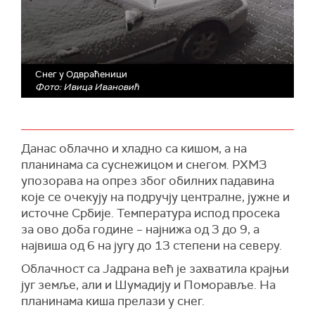
Снег у Одвраћеници
Фото: Ивица Ивановић
Данас облачно и хладно са кишом, а на
планинама са суснежицом и снегом. РХМЗ
упозорава на опрез због обилних падавина
које се очекују на подручју централне, јужне и
источне Србије. Температура испод просека
за ово доба године – најнижа од 3 до 9, а
највиша од 6 на југу до 13 степени на северу.
Облачност са Јадрана већ је захватила крајњи
југ земље, али и Шумадију и Поморавље. На
планинама киша прелази у снег.