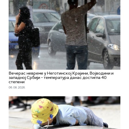
Вечерас невреме у Неготинској Крајини, Војводини и
западној Србији – температура данас достигла 40
степени
06. 08. 2026.