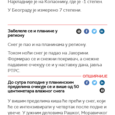
Најхладније је на Копаонику, где је -1 степен.
могао би да доведе и до појаве одрона или
обарања стабала.
У Београду је измерено 7 степени.
У сваком случају наредних дана на подручју
ивањичке општине, поготово у вишим
деловима препоручује се опрезна вожња, а
Забелеле се и планине у
летње пнеуматике је неопходно заменити
региону
зимским, како због сопствене безбедности,
Снег је пао и на планинама у региону.
тако и због осталих учесника у саобраћају.
Током ноћи снег је падао на Јахорини.
Формирао се и снежни покривач, а снежне
падавине очекују се и у наставку дана, јавља
РТРС.
ОПШИРНИЈЕ
Први снег забелео је и Жабљак. У том граду у
До сутра поподне у планинским
подножју Дурмитора јутрос је измерено нула
пределима очекује се и више од 50
степени, а током дана се очекује снег и у
центиметара влажног снега
нижим пределима, преноси РТЦГ.
У вишим пределима киша ће прећи у снег, који
ће се интензивирати у четвртак после подне и
увече. У јужним деловима Рашког, Моравичког