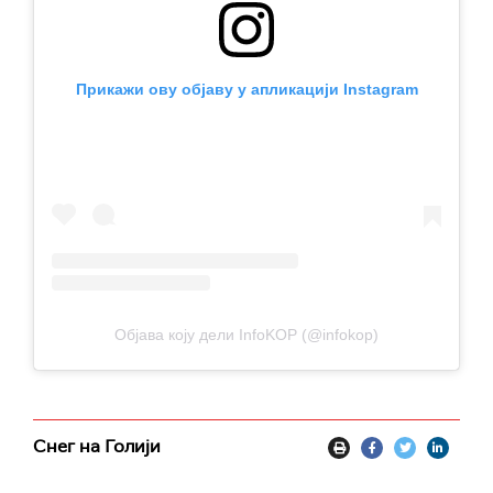
Прикажи ову објаву у апликацији Instagram
Објава коју дели InfoKOP (@infokop)
Снег на Голији