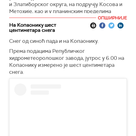
и Златиборског округа, на подручју Косова и
Метохије, као и у планинским пределима
Расинског и Топличког округа до петка после
ОПШИРНИЈЕ
подне очекује се да падне и више од 50
На Копаонику шест
центиметара снега
центиметара влажног снега.
Снег од синоћ пада и на Копаонику.
Осим проблема у саобраћају, транспорту и
другим видовима комуникације, снег може
Према подацима Републичког
изазвати проблеме у снабдевању
хидрометеоролошког завода, јутрос у 6.00 на
електричном енергијом, изазвати оштећења
Копаонику измерено је шест центиметара
на далеководима, али и материјалну штету на
снега.
дотрајалим крововима.
Ризик од грана које се ломе са дрвећа,
леденица и блокада путева, које могу у
потпуности да онемогуће акције спашавања.
Препорука је да се у четвртак и петак не креће
на пут у планинске пределе, нарочито у
наведеним регионима.