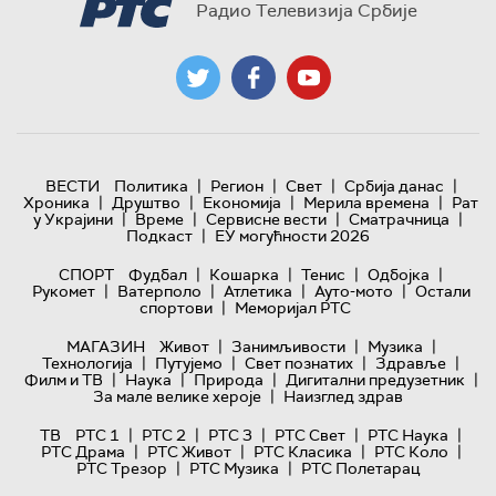
Радио Телевизија Србије
|
|
|
|
ВЕСТИ
Политика
Регион
Свет
Србија данас
|
|
|
|
Хроника
Друштво
Економија
Мерила времена
Рат
|
|
|
|
у Украјини
Време
Сервисне вести
Сматрачница
|
Подкаст
ЕУ могућности 2026
|
|
|
|
СПОРТ
Фудбал
Кошарка
Тенис
Одбојка
|
|
|
|
Рукомет
Ватерполо
Атлетика
Ауто-мото
Остали
|
спортови
Меморијал РТС
|
|
|
МАГАЗИН
Живот
Занимљивости
Музика
|
|
|
|
Технологијa
Путујемо
Свет познатих
Здравље
|
|
|
|
Филм и ТВ
Наука
Природа
Дигитални предузетник
|
За мале велике хероје
Наизглед здрав
|
|
|
|
|
ТВ
РТС 1
РТС 2
РТС 3
РТС Свет
РТС Наука
|
|
|
|
РТС Драма
РТС Живот
РТС Класика
РТС Коло
|
|
РТС Трезор
РТС Музика
РТС Полетарац