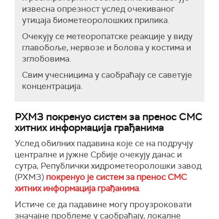
извесна опрезност услед очекиваног
утицаја биометеоролошких прилика.
Очекују се метеоропатске реакције у виду
главобоље, нервозе и болова у костима и
зглобовима.
Свим учесницима у саобраћају се саветује
концентрација.
РХМЗ покренуо систем за пренос СМС
хитних информација грађанима
Услед обилних падавина које се на подручју
централне и јужне Србије очекују данас и
сутра, Републички хидрометеоролошки завод
(РХМЗ)
покренуо је систем за пренос СМС
хитних информација грађанима
.
Истиче се да падавине могу проузроковати
значајне проблеме у саобраћају, локалне