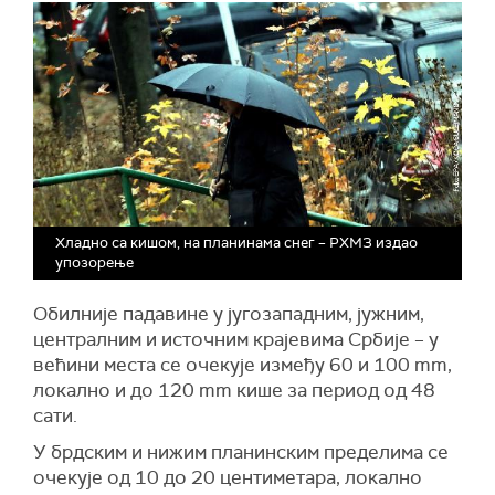
Хладно са кишом, на планинама снег – РХМЗ издао
упозорење
Обилније падавине у југозападним, јужним,
централним и источним крајевима Србије – у
већини места се очекује између 60 и 100 mm,
локално и до 120 mm кише за период од 48
сати.
У брдским и нижим планинским пределима се
очекује од 10 до 20 центиметара, локално