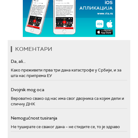
КОМЕНТАРИ
Da, ali...
Како преживети прва три дана катастрофе у Србији, и за
шта нас припрема ЕУ
Dvojnik mog oca
Вероватно свако од нас има свог двојника са којим дели и
сличну ДНК
Nemogućnost tusiranja
Не туширате се сваког дана – не стидите се, то је здраво