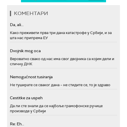
КОМЕНТАРИ
Da, ali...
Како преживети прва три дана катастрофе у Србији, и за
шта нас припрема ЕУ
Dvojnik mog oca
Вероватно свако од нас има свог двојника са којим дели и
сличну ДНК
Nemogućnost tusiranja
Не туширате се сваког дана – не стидите се, то је здраво
Cestitke za uspeh
Да ли сте знали да се најбоље грамофонске ручице
производе у Србији
Re: Eh...