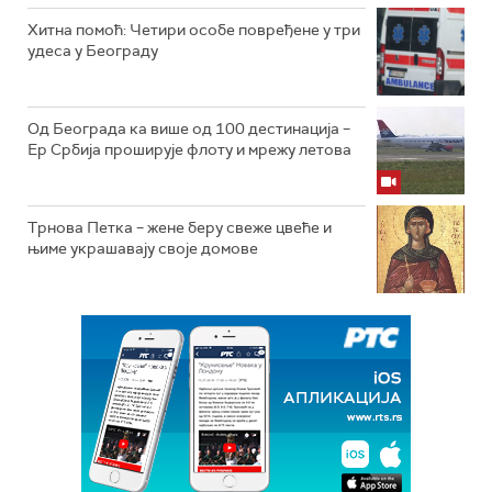
Хитна помоћ: Четири особе повређене у три
удеса у Београду
Од Београда ка више од 100 дестинација –
Ер Србија проширује флоту и мрежу летова
Трнова Петка – жене беру свеже цвеће и
њиме украшавају своје домове