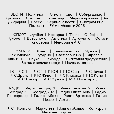
|
|
|
|
ВЕСТИ
Политика
Регион
Свет
Србија данас
|
|
|
|
Хроника
Друштво
Економија
Мерила времена
Рат
|
|
|
|
у Украјини
Време
Сервисне вести
Сматрачница
|
Подкаст
ЕУ могућности 2026
|
|
|
|
СПОРТ
Фудбал
Кошарка
Тенис
Одбојка
|
|
|
|
Рукомет
Ватерполо
Атлетика
Ауто-мото
Остали
|
спортови
Меморијал РТС
|
|
|
МАГАЗИН
Живот
Занимљивости
Музика
|
|
|
|
Технологијa
Путујемо
Свет познатих
Здравље
|
|
|
|
Филм и ТВ
Наука
Природа
Дигитални предузетник
|
За мале велике хероје
Наизглед здрав
|
|
|
|
|
ТВ
РТС 1
РТС 2
РТС 3
РТС Свет
РТС Наука
|
|
|
|
РТС Драма
РТС Живот
РТС Класика
РТС Коло
|
|
РТС Трезор
РТС Музика
РТС Полетарац
|
|
РАДИО
Радио Београд 1
Радио Београд 2
Радио
|
|
|
Београд 3
Београд 202
Радио Плетеница
Радио
|
|
|
Рокенролер
Радио Џубокс
Радио Вртешка
Радио
|
Џезер
Архив
|
|
|
|
РТС
Контакт
Маркетинг
Јавне набавке
Конкурси
Интернет портал