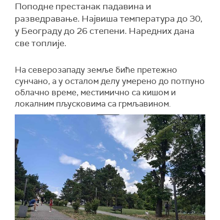
Поподне престанак падавина и
разведравање. Највиша температура до 30,
у Београду до 26 степени. Наредних дана
све топлије.
На северозападу земље биће претежно
сунчано, а у осталом делу умерено до потпуно
облачно време, местимично са кишом и
локалним пљусковима са грмљавином.