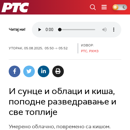
РТС
Читај ми!
ИЗВОР:
УТОРАК, 05.08.2025, 05:50 -> 05:52
РТС, РХМЗ
И сунце и облаци и киша,
поподне разведравање и
све топлије
Умерено облачно, повремено са кишом.