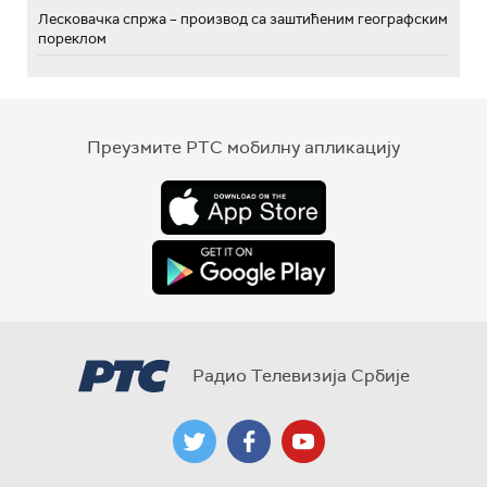
Лесковачка спржа – производ са заштићеним географским
пореклом
Преузмите РТС мобилну апликацију
Радио Телевизија Србије