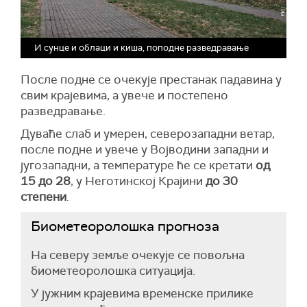
И сунце и облаци и киша, поподне разведравање
После подне се очекује престанак падавина у
свим крајевима, а увече и постепено
разведравање.
Дуваће слаб и умерен, северозападни ветар,
после подне и увече у Војводини западни и
југозападни, а температуре ће се кретати
од
15 до 28
, у Неготинској Крајини
до 30
степени
.
Биометеоролошка прогноза
На северу земље очекује се повољна
биометеоролошка ситуација.
У јужним крајевима временске прилике