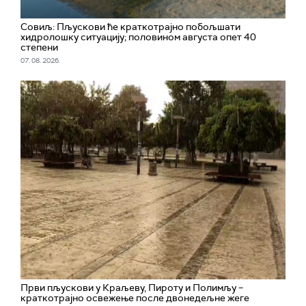
Совиљ: Пљускови ће краткотрајно побољшати
хидролошку ситуацију; половином августа опет 40
степени
07. 08. 2026.
Први пљускови у Краљеву, Пироту и Полимљу –
краткотрајно освежење после двонедељне жеге