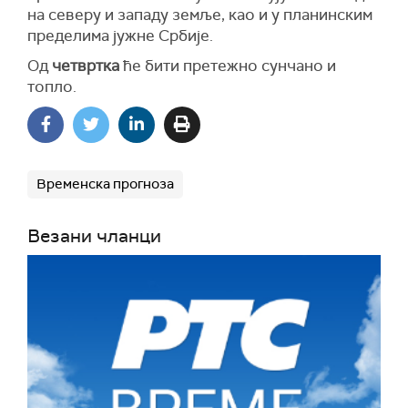
на северу и западу земље, као и у планинским
пределима јужне Србије.
Од
четвртка
ће бити претежно сунчано и
топло.
Временска прогноза
Везани чланци