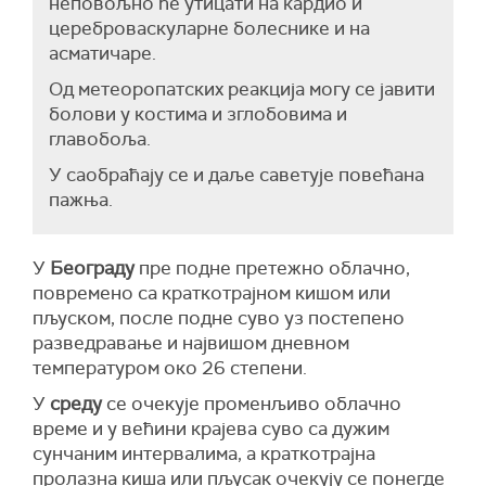
неповољно ће утицати на кардио и
цереброваскуларне болеснике и на
асматичаре.
Од метеоропатских реакција могу се јавити
болови у костима и зглобовима и
главобоља.
У саобраћају се и даље саветује повећана
пажња.
У
Београду
пре подне претежно облачно,
повремено са краткотрајном кишом или
пљуском, после подне суво уз постепено
разведравање и највишом дневном
температуром око 26 степени.
У
среду
се очекује променљиво облачно
време и у већини крајева суво са дужим
сунчаним интервалима, а краткотрајна
пролазна киша или пљусак очекују се понегде