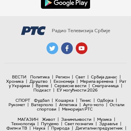
Радио Телевизија Србије
|
|
|
|
ВЕСТИ
Политика
Регион
Свет
Србија данас
|
|
|
|
Хроника
Друштво
Економија
Мерила времена
Рат
|
|
|
|
у Украјини
Време
Сервисне вести
Сматрачница
|
Подкаст
ЕУ могућности 2026
|
|
|
|
СПОРТ
Фудбал
Кошарка
Тенис
Одбојка
|
|
|
|
Рукомет
Ватерполо
Атлетика
Ауто-мото
Остали
|
спортови
Меморијал РТС
|
|
|
МАГАЗИН
Живот
Занимљивости
Музика
|
|
|
|
Технологијa
Путујемо
Свет познатих
Здравље
|
|
|
|
Филм и ТВ
Наука
Природа
Дигитални предузетник