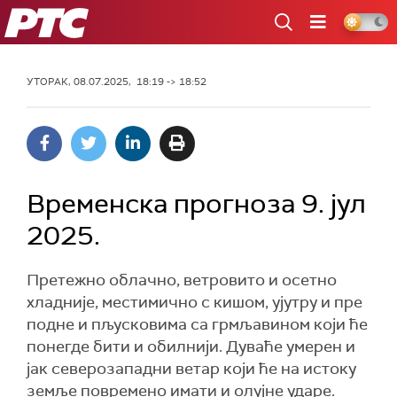
РТС
УТОРАК, 08.07.2025, 18:19 -> 18:52
Временска прогноза 9. јул
2025.
Претежно облачно, ветровито и осетно
хладније, местимично с кишом, ујутру и пре
подне и пљусковима са грмљавином који ће
понегде бити и обилнији. Дуваће умерен и
јак северозападни ветар који ће на истоку
земље повремено имати и олујне ударе.