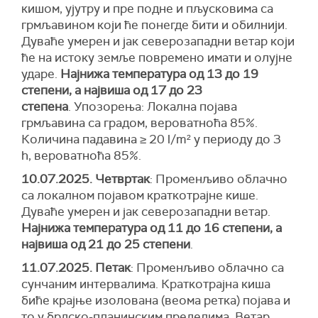
кишом, ујутру и пре подне и пљусковима са
грмљавином који ће понегде бити и обилнији.
Дуваће умерен и јак северозападни ветар који
ће на истоку земље повремено имати и олујне
ударе.
Најнижа температура од 13 до 19
степени, а највиша од 17 до 23
степена
. Упозорења: Локална појава
грмљавина са градом, вероватноћа 85%.
Количина падавина ≥ 20 l/m² у периоду до 3
h, вероватноћа 85%.
10.07.2025. Четвртак
: Променљиво облачно
са локалном појавом краткотрајне кише.
Дуваће умерен и јак северозападни ветар.
Најнижа температура од 11 до 16 степени, а
највиша од 21 до 25 степени
.
11.07.2025. Петак
: Променљиво облачно са
сунчаним интервалима. Краткотрајна киша
биће крајње изолована (веома ретка) појава и
то у брдско-планинским пределима. Ветар