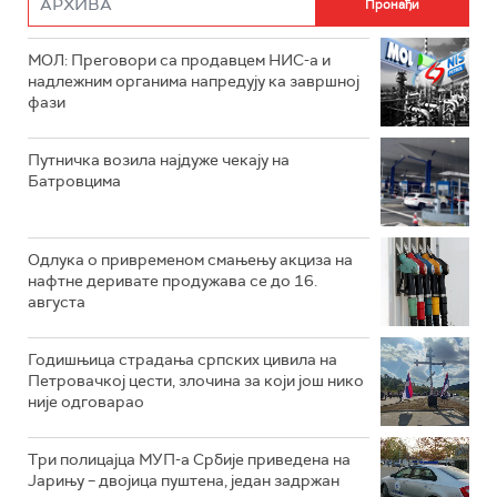
МОЛ: Преговори са продавцем НИС-а и
надлежним органима напредују ка завршној
фази
Путничка возила најдуже чекају на
Батровцима
Одлука о привременом смањењу акциза на
нафтне деривате продужава се до 16.
августа
Годишњица страдања српских цивила на
Петровачкој цести, злочина за који још нико
није одговарао
Три полицајца МУП-а Србије приведена на
Јарињу – двојица пуштена, један задржан