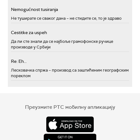
Nemogućnost tusiranja
Не туширате се сваког дана – не стидите се, то је здраво
Cestitke za uspeh
Да ли сте знали да се најбоље грамофонске ручице
производе у Србији
Re: Eh...
Лесковачка спржа – производ са заштићеним географским
пореклом
Преузмите РТС мобилну апликацију