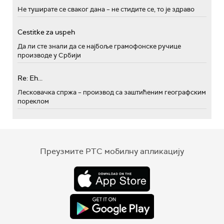
Не туширате се сваког дана – не стидите се, то је здраво
Cestitke za uspeh
Да ли сте знали да се најбоље грамофонске ручице
производе у Србији
Re: Eh...
Лесковачка спржа – производ са заштићеним географским
пореклом
Преузмите РТС мобилну апликацију