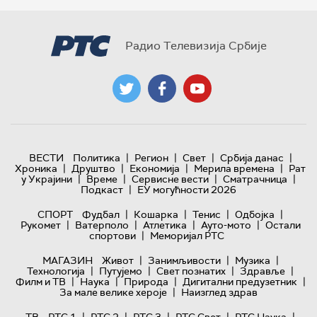
Радио Телевизија Србије
|
|
|
|
ВЕСТИ
Политика
Регион
Свет
Србија данас
|
|
|
|
Хроника
Друштво
Економија
Мерила времена
Рат
|
|
|
|
у Украјини
Време
Сервисне вести
Сматрачница
|
Подкаст
ЕУ могућности 2026
|
|
|
|
СПОРТ
Фудбал
Кошарка
Тенис
Одбојка
|
|
|
|
Рукомет
Ватерполо
Атлетика
Ауто-мото
Остали
|
спортови
Меморијал РТС
|
|
|
МАГАЗИН
Живот
Занимљивости
Музика
|
|
|
|
Технологијa
Путујемо
Свет познатих
Здравље
|
|
|
|
Филм и ТВ
Наука
Природа
Дигитални предузетник
|
За мале велике хероје
Наизглед здрав