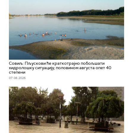
Совиљ: Пљускови ће краткотрајно побољшати
хидролошку ситуацију; половином августа опет 40
степени
07. 08. 2026.