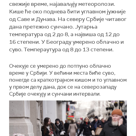
свежије време, најаваљују метеоролози.
Кише ће око поднева бити углавном јужније
од Саве и Дунава. На северу Србије читавог
дана претежно сунчано. Јутарња
температура од 2 до 8, а највиша од 12 до
16 степени. У Београду умерено облачно и
суво. Темпераутура од 8 до 13 степени.
Очекује се умерено до потпуно облачно
време у Србији. У већини места биће суво,
понегде са краткотрајном кишом и то углавном
у првом делу дана, док се на северозападу
Србије очекују и сунчани интервали.