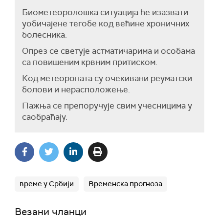
Биометеоролошка ситуација ће изазвати
уобичајене тегобе код већине хроничних
болесника.
Опрез се светује астматичарима и особама
са повишеним крвним притиском.
Код метеоропата су очекивани реуматски
болови и нерасположење.
Пажња се препоручује свим учесницима у
саобраћају.
време у Србији
Временска прогноза
Везани чланци