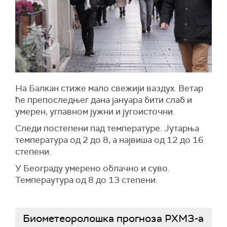
На Балкан стиже мало свежији ваздух. Ветар
ће препоследњег дана јануара бити слаб и
умерен, углавном јужни и југоисточни.
Следи постепени пад температуре. Јутарња
температура од 2 до 8, а највиша од 12 до 16
степени.
У Београду умерено облачно и суво.
Темпераутура од 8 до 13 степени.
Биометеоролошка прогноза РХМЗ-а