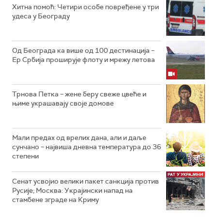
Хитна помоћ: Четири особе повређене у три
удеса у Београду
Од Београда ка више од 100 дестинација –
Ер Србија проширује флоту и мрежу летова
Трнова Петка – жене беру свеже цвеће и
њиме украшавају своје домове
Мали предах од врелих дана, али и даље
сунчано – највиша дневна температура до 36
степени
Сенат усвојио велики пакет санкција против
Русије; Москва: Украјински напад на
стамбене зграде на Криму