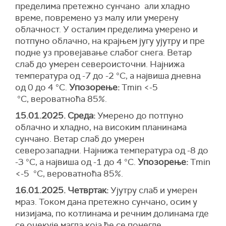
пределима претежно сунчано али хладно
време, повремено уз малу или умерену
облачност. У осталим пределима умерено и
потпуно облачно, на крајњем југу ујутру и пре
подне уз провејавање слабог снега. Ветар
слаб до умерен североисточни. Најнижа
температура од -7 до -2 °С, а највиша дневна
од 0 до 4 °С.
Упозорење:
Тmin <-5
°C, вероватноћа 85%.
15.01.2025. Среда:
Умерено до потпуно
облачно и хладно, на високим планинама
сунчано. Ветар слаб до умерен
северозападни. Најнижа температура од -8 до
-3 °С, а највиша од -1 до 4 °С.
Упозорење:
Тmin
<-5 °C, вероватноћа 85%.
16.01.2025. Четвртак:
Ујутру слаб и умерен
мраз. Током дана претежно сунчано, осим у
низијама, по котлинама и речним долинама где
се очекује магла која ће се понегде