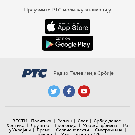
Преузмите РТС мобилну апликацију
Радио Телевизија Србије
|
|
|
|
ВЕСТИ
Политика
Регион
Свет
Србија данас
|
|
|
|
Хроника
Друштво
Економија
Мерила времена
Рат
|
|
|
|
у Украјини
Време
Сервисне вести
Сматрачница
|
Подкаст
ЕУ могућности 2026