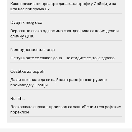
Како преживети прва три дана катастрофе у Србији, и за
шта нас припрема ЕУ
Dvojnik mog oca
Вероватно свако од нас има свог двојника са којим дели и
сличну ДНК
Nemogućnost tusiranja
Не туширате се сваког дана – не стидите се, то је здраво
Cestitke za uspeh
Да ли сте знали да се најбоље грамофонске ручице
производе у Србији
Re: Eh...
Лесковачка спржа – производ са заштићеним географским
пореклом