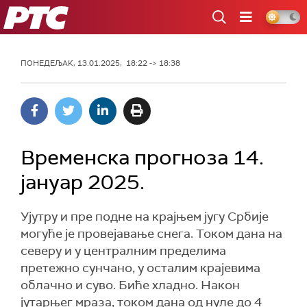
РТС
ПОНЕДЕЉАК, 13.01.2025, 18:22 -> 18:38
Временска прогноза 14.
јануар 2025.
Ујутру и пре подне на крајњем југу Србије
могуће је провејавање снега. Током дана на
северу и у централним пределима
претежно сунчано, у осталим крајевима
облачно и суво. Биће хладно. Након
јутарњег мраза, током дана од нуле до 4