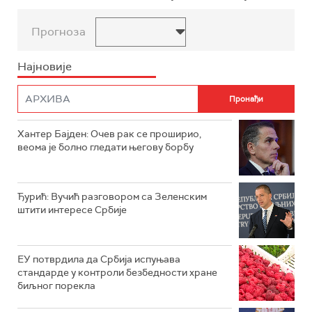
Прогноза
Најновије
Хантер Бајден: Очев рак се проширио,
веома је болно гледати његову борбу
Ђурић: Вучић разговором са Зеленским
штити интересе Србије
ЕУ потврдила да Србија испуњава
стандарде у контроли безбедности хране
биљног порекла