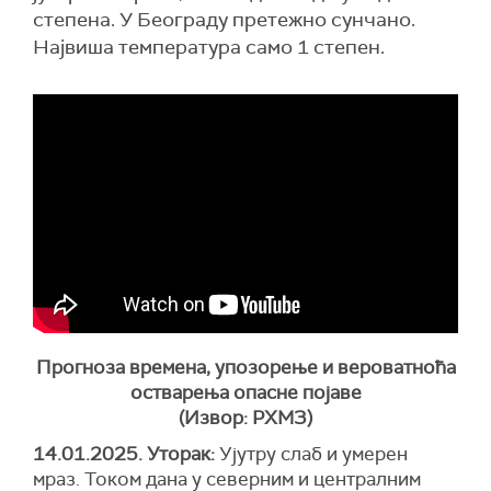
степена. У Београду претежно сунчано.
Највиша температура само 1 степен.
Прогноза времена, упозорење и вероватноћа
остварења опасне појаве
(Извор: РХМЗ)
14.01.2025. Уторак:
Ујутру слаб и умерен
мраз. Током дана у северним и централним