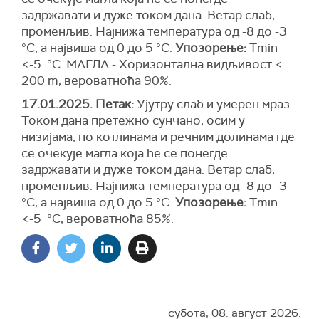
задржавати и дуже током дана. Ветар слаб,
променљив. Најнижа температура од -8 до -3
°С, а највиша од 0 до 5 °С.
Упозорење:
Тmin
<-5 °C. МАГЛА - Хоризонтална видљивост <
200 m, вероватноћа 90%.
17.01.2025. Петак:
Ујутру слаб и умерен мраз.
Током дана претежно сунчано, осим у
низијама, по котлинама и речним долинама где
се очекује магла која ће се понегде
задржавати и дуже током дана. Ветар слаб,
променљив. Најнижа температура од -8 до -3
°С, а највиша од 0 до 5 °С.
Упозорење:
Тmin
<-5 °C, вероватноћа 85%.
субота, 08. август 2026.