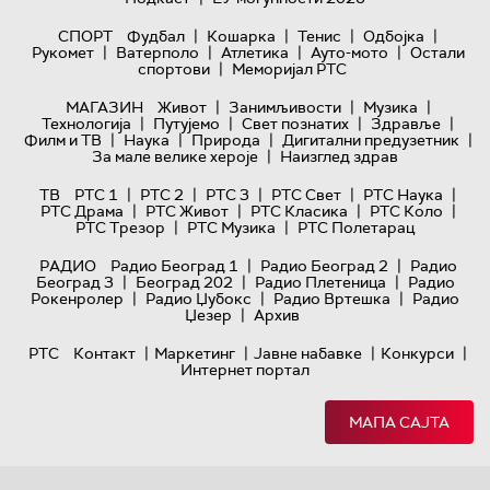
|
|
|
|
СПОРТ
Фудбал
Кошарка
Тенис
Одбојка
|
|
|
|
Рукомет
Ватерполо
Атлетика
Ауто-мото
Остали
|
спортови
Меморијал РТС
|
|
|
МАГАЗИН
Живот
Занимљивости
Музика
|
|
|
|
Технологијa
Путујемо
Свет познатих
Здравље
|
|
|
|
Филм и ТВ
Наука
Природа
Дигитални предузетник
|
За мале велике хероје
Наизглед здрав
|
|
|
|
|
ТВ
РТС 1
РТС 2
РТС 3
РТС Свет
РТС Наука
|
|
|
|
РТС Драма
РТС Живот
РТС Класика
РТС Коло
|
|
РТС Трезор
РТС Музика
РТС Полетарац
|
|
РАДИО
Радио Београд 1
Радио Београд 2
Радио
|
|
|
Београд 3
Београд 202
Радио Плетеница
Радио
|
|
|
Рокенролер
Радио Џубокс
Радио Вртешка
Радио
|
Џезер
Архив
|
|
|
|
РТС
Контакт
Маркетинг
Јавне набавке
Конкурси
Интернет портал
МАПА САЈТА